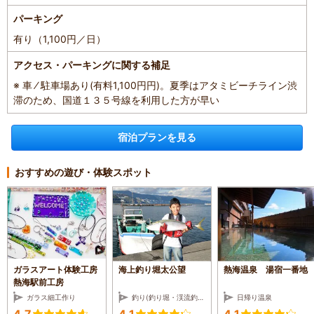
パーキング
有り（1,100円／日）
アクセス・パーキングに関する補足
※ 車 ⁄ 駐車場あり(有料1,100円円)。夏季はアタミビーチライン渋
滞のため、国道１３５号線を利用した方が早い
宿泊プランを見る
おすすめの遊び・体験スポット
ガラスアート体験工房
海上釣り堀太公望
熱海温泉 湯宿一番地
熱海駅前工房
ガラス細工作り
釣り(釣り堀・渓流釣り・海釣り等)
日帰り温泉