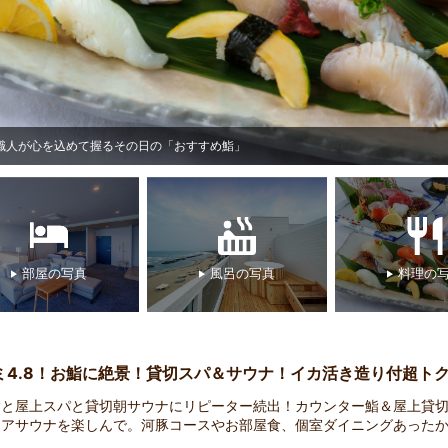
職人が心を込めて握るその日の「おすすめ鮨」
部屋の写真
風呂の写真
料理の
ミ4.8！お鮨に絶景！貸切スパ＆サウナ！イカ活き造り付超ト
鮨と屋上スパと貸切朝サウナにリピーター続出！カウンター鮨＆屋上貸
ドアサウナを楽しんで。河豚コースやお部屋食、個室ダイニングあった