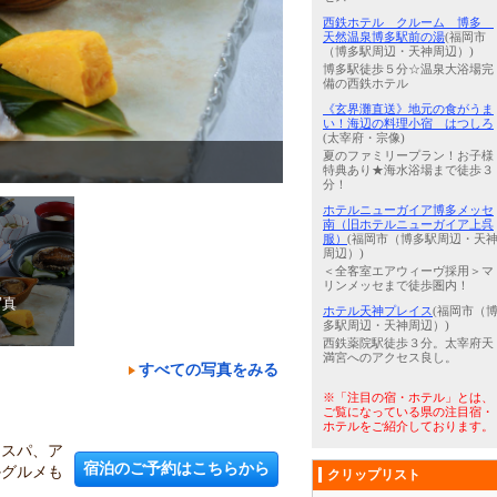
西鉄ホテル クルーム 博多
天然温泉博多駅前の湯
(福岡市
（博多駅周辺・天神周辺）)
博多駅徒歩５分☆温泉大浴場完
備の西鉄ホテル
《玄界灘直送》地元の食がうま
い！海辺の料理小宿 はつしろ
(太宰府・宗像)
夏のファミリープラン！お子様
3
/
5
海が見えるカウンター「鮨屋
特典あり★海水浴場まで徒歩３
分！
ホテルニューガイア博多メッセ
南（旧ホテルニューガイア上呉
服）
(福岡市（博多駅周辺・天
周辺）)
＜全客室エアウィーヴ採用＞マ
リンメッセまで徒歩圏内！
写真
ホテル天神プレイス
(福岡市（
多駅周辺・天神周辺）)
西鉄薬院駅徒歩３分。太宰府天
満宮へのアクセス良し。
すべての写真をみる
※「注目の宿・ホテル」とは、
ク
ご覧になっている県の注目宿・
ホテルをご紹介しております。
切スパ、ア
宿泊のご予約はこちらから
かグルメも
クリップリスト