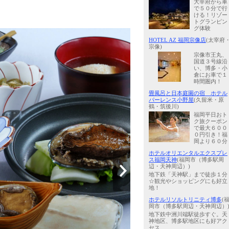
大宰府から車
で５０分で行
ける！リゾー
トグランピン
グ体験
HOTEL AZ 福岡宗像店
(太宰府
宗像)
宗像市王丸、
国道３号線沿
い、博多・小
倉にお車で１
時間圏内！
畳風呂と日本庭園の宿 ホテル
パーレンス小野屋
(久留米・原
鶴・筑後川)
福岡平日おト
ク旅クーポン
で最大６００
０円引き！福
岡より６０分
ホテルオリエンタルエクスプレ
ス福岡天神
(福岡市（博多駅周
辺・天神周辺）)
地下鉄「天神駅」まで徒歩１分
☆観光やショッピングにも好立
地！
ホテルリソルトリニティ博多
(
岡市（博多駅周辺・天神周辺）
地下鉄中洲川端駅徒歩すぐ。天
神地区、博多駅地区にも好アク
セス