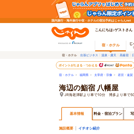
国内旅行・海外旅行や宿・ホテルの宿泊予約はじゃらんnet
こんにちは♪ゲストさん
じ
宿・ホテル
宿・ホテル
出張ビジネス
温泉・露天
高級宿
ポイントがたまる・つかえる
宿・ホテル
>
福岡県
>
太宰府・宗像
>
若宮・遠賀
海辺の鮨宿 八幡屋
JR海老津駅より車で10分 博多より車で5
基本情報
料金・宿泊プラン
写
施設概要
イチオシ紹介