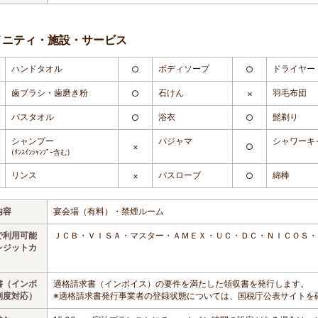
メニティ・施設・サービス
ハンドタオル
ボディソープ
ドライヤー
○
○
歯ブラシ・歯磨き粉
石けん
羽毛布団
○
×
バスタオル
浴衣
髭剃り
○
○
シャンプー
パジャマ
シャワーキ
×
○
(ﾘﾝｽｲﾝｼｬﾝﾌﾟｰ含む)
リンス
バスローブ
綿棒
×
○
内容
宴会場（有料）・禁煙ルーム
で利用可能
ＪＣＢ・ＶＩＳＡ・マスター・ＡＭＥＸ・ＵＣ・ＤＣ・ＮＩＣＯＳ・
レジットカ
書（インボ
適格請求書（インボイス）の要件を満たした領収書を発行します。
制度対応）
※適格請求書発行事業者の登録状態については、国税庁公表サイトを