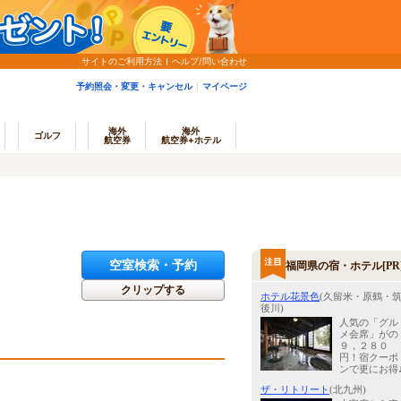
サイトのご利用方法
ヘルプ/問い合わせ
予約照会・変更・キャンセル
マイページ
海外
海外
ゴルフ
航空券
航空券+ホテル
空室検索・予約
福岡県の宿・ホテル[PR
クリップする
ホテル花景色
(久留米・原鶴・
後川)
人気の「グル
メ会席」がの
９，２８０
円！宿クーポ
ンで更にお得
ザ・リトリート
(北九州)