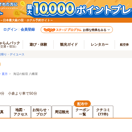
 ～日本最大級の宿・ホテル予約サイト～
ログイン
会員登録
お得な特典をみる
ゃらんパック
遊び・体験
観光ガイド
レンタカー
航空券
（交通＋宿泊）
日帰り・デイユース
・直方
> 海辺の鮨宿 八幡屋
0分 小倉より車で50分
配布中
地図・
お知らせ・
クーポン
クチコミ
真
周辺観光
アクセス
ブログ
一覧
(77件)