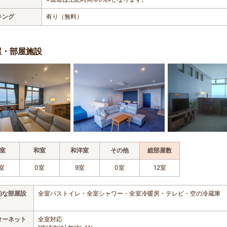
キング
有り（無料）
屋・部屋施設
室
和室
和洋室
その他
総部屋数
室
0室
9室
0室
12室
的な部屋設
全室バストイレ・全室シャワー・全室冷暖房・テレビ・空の冷蔵庫
ターネット
全室対応