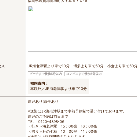
福岡県遠賀郡岡垣町大字原６７０‐６
セス
JR海老津駅より車で10分 博多より車で50分 小倉より車で50
ビーチまで徒歩5分以内
コンビニまで徒歩5分以内
福岡市内：
車以外／JR海老津駅より車で10分
送迎あり(条件あり)
※送迎はJR海老津駅まで事前予約制で受け付けております。
送迎のご予約は前日まで
TEL 0120-4898-06
＜行き＞海老津駅 15：00発 16：00発
＜帰り＞杜の七種 10：00発 11：00発
※送迎は上記時間帯のみとなります。