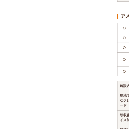
ア
○
○
○
○
○
施設
現地
なク
ード
領収
イス