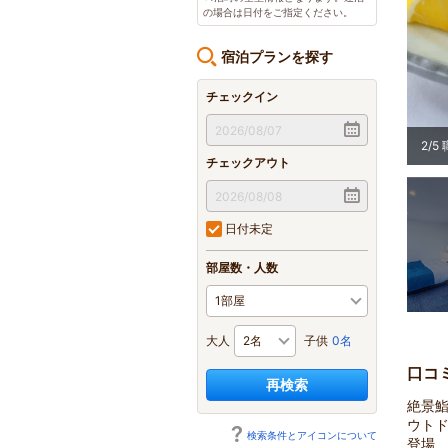
の場合は日付をご指定ください。
宿泊プランを探す
チェックイン
岡県部門 総合（1～50室） 第3位
2
/
5
チェックアウト
日付未定
部屋数・人数
大人
子供
0名
口コ
再検索
絶景
ウト
検索条件とアイコンについて
登場