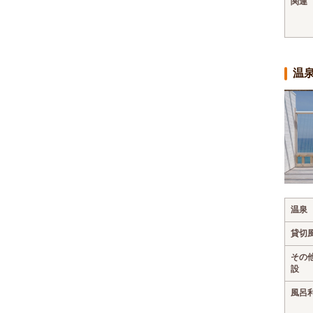
関連
温
温泉
貸切
その
設
風呂