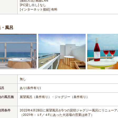
[接続方法] 無線LAN
[PC貸し出し] なし
[インターネット接続] 有料
泉・風呂
無し
風呂
あり(条件有り)
他の風呂施
展望風呂（条件有り）・ジャグジー（条件有り）
利用条件
2022年4月28日に展望風呂が5つの貸切ジャグジー風呂にリニューア
（2021年：１F／４Fにあった大浴場の営業は終了）