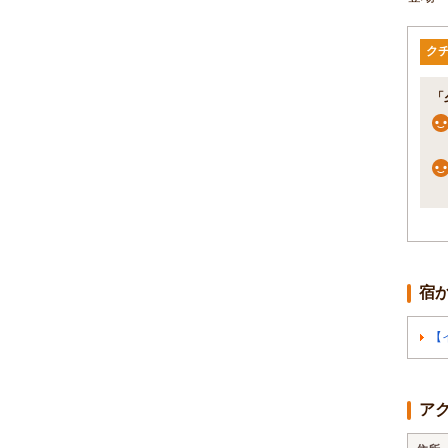
ク
「
宿
【
ア