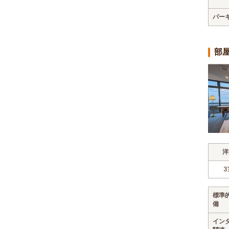
パー
部
洋
3
標準
備
イン