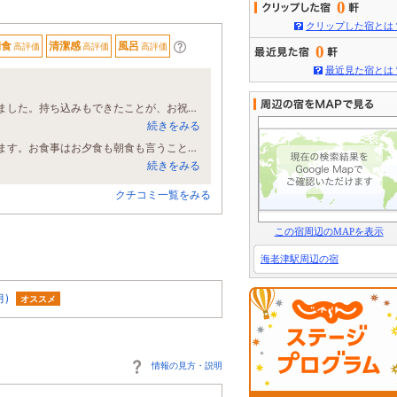
0
クリップした宿とは
朝食
清潔感
風呂
高評価
高評価
高評価
0
最近見た宿とは
オーシャンビューの部屋で、持ち込みのケーキ、シャンペーンで友人と祝いをしました。持ち込みもできたことが、お祝いをさらに、アップしました。 食べたい料理が、夕食になっていたので、幸せでした
続きをみる
出迎えよりとても気持ち良い対応でした。お部屋も清潔感ありゆったりと過ごせます。お食事はお夕食も朝食も言うことありません。新鮮なお魚に大満足です。リピ確定です。
続きをみる
クチコミ一覧をみる
この宿周辺のMAPを表示
海老津駅周辺の宿
月)
オススメ
情報の見方・説明