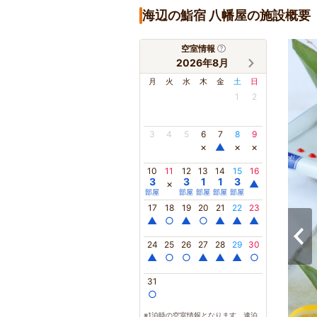
海辺の鮨宿 八幡屋の施設概要
空室情報
2026年8月
月
火
水
木
金
土
日
1
2
3
4
5
6
7
8
9
×
▲
×
×
10
11
12
13
14
15
16
3
3
1
1
3
×
▲
部屋
部屋
部屋
部屋
部屋
17
18
19
20
21
22
23
▲
○
▲
○
▲
▲
▲
24
25
26
27
28
29
30
▲
○
○
▲
▲
▲
○
31
○
※1泊時の空室情報となります。連泊