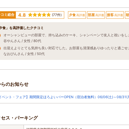
4.8
チコミ総合
(77件)
夕食
部屋
接客
高評価
高評価
高評価
夕食」を高評価したクチコミ
谷やんさん / 女性 / 80代
なおぴんさん / 女性 / 50代
からのお知らせ
イベント・フェア】期間限定ほろよいバーOPEN（宿泊者無料）06/06(土)～08/31(
クセス・パーキング