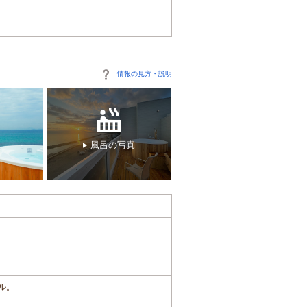
情報の見方・説明
風呂の写真
ル。