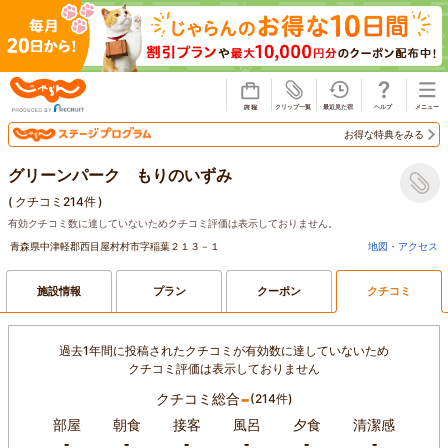
じゃらん
お得な特典をみる
グリーンパーク もりのいずみ
(
クチコミ214件
)
有効クチコミ数に達していないためクチコミ評価は表示しておりません。
青森県中津軽郡西目屋村村市字稲葉２１３－１
地図・アクセス
施設情報
プラン
クーポン
クチコミ
過去1年間に投稿されたクチコミが有効数に達していないため
クチコミ評価は表示しておりません
-
クチコミ総合
(214件)
部屋
朝食
接客
風呂
夕食
清潔感
-
-
-
-
-
-