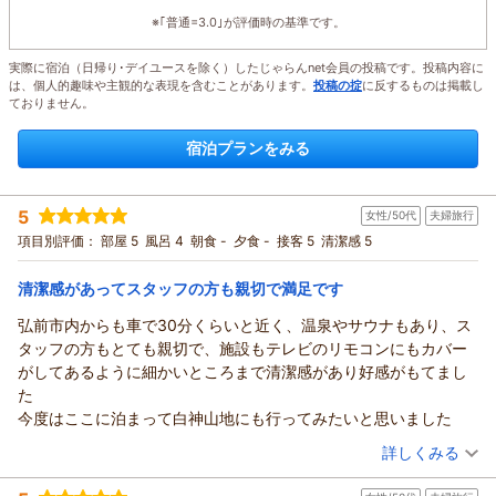
※｢普通=3.0｣が評価時の基準です。
実際に宿泊（日帰り･デイユースを除く）したじゃらんnet会員の投稿です。投稿内容に
は、個人的趣味や主観的な表現を含むことがあります。
投稿の掟
に反するものは掲載し
ておりません。
宿泊プランをみる
5
女性/50代
夫婦旅行
項目別評価：
部屋 5
風呂 4
朝食 -
夕食 -
接客 5
清潔感 5
清潔感があってスタッフの方も親切で満足です
弘前市内からも車で30分くらいと近く、温泉やサウナもあり、ス
タッフの方もとても親切で、施設もテレビのリモコンにもカバー
がしてあるように細かいところまで清潔感があり好感がもてまし
た
今度はここに泊まって白神山地にも行ってみたいと思いました
（投稿日：2026/05/06）
詳しくみる
宿泊時期：
2026年05月宿泊 (夫婦旅行)