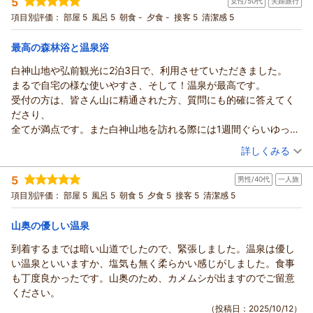
5
女性/50代
夫婦旅行
投稿者：
トモ01さん
(女性/50代)
宿泊プラン：
【家族旅行応援／素泊まり】人気の観光地へお出かけ派？ それ
項目別評価：
部屋 5
風呂 5
朝食 -
夕食 -
接客 5
清潔感 5
とも温泉にゆっくり浸かって長期滞在派？
和室
食事なし
宿泊価格帯：
8,001～9,000円(大人一人あたり/税込)
最高の森林浴と温泉浴
白神山地や弘前観光に2泊3日で、利用させていただきました。
グリーンパーク もりのいずみからの返信
まるで自宅の様な使いやすさ、そして！温泉が最高です。
ご利用頂き、誠にありがとうございました。
受付の方は、皆さん山に精通された方、質問にも的確に答えてく
シーズン的には新緑の始まりで白神山地も堪能して頂ければ良
ださり、
かったのですが、
全てが満点です。また白神山地を訪れる際には1週間ぐらいゆっく
昨年の大雪で現在まだ散策道が解放されておりませんが、今月
り滞在したいです。
（投稿日：2025/11/04）
下旬には解放される予定ですので
詳しくみる
ぜひ今度は白神山地にも足を運んで頂けたら幸いです。
宿泊時期：
2025年11月宿泊 (夫婦旅行)
秋の紅葉も見ごたえ十分ですので、またのご利用をお待ちして
5
男性/40代
一人旅
投稿者：
めがねさん
(女性/50代)
おります。
宿泊プラン：
【家族旅行応援／素泊まり】人気の観光地へお出かけ派？ それ
項目別評価：
部屋 5
風呂 5
朝食 5
夕食 5
接客 5
清潔感 5
とも温泉にゆっくり浸かって長期滞在派？
和室
食事なし
（返信日：2026/05/08）
宿泊価格帯：
6,001～7,000円(大人一人あたり/税込)
山奥の優しい温泉
到着するまでは暗い山道でしたので、緊張しました。温泉は優し
グリーンパーク もりのいずみからの返信
い温泉といいますか、塩気も無く柔らかい感じがしました。食事
ご利用頂き、誠にありがとうございます。
も丁度良かったです。山奥のため、カメムシが出ますのでご留意
気に入って頂けたようで嬉しく思います。
ください。
５月頃には新緑、10月後半には紅葉等、
（投稿日：2025/10/12）
白神山地の色々な表情を楽しんで頂けたら幸いです。