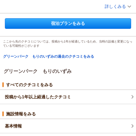
詳しくみる
またのご利用を心よりお待ちしております。
宿泊時期：
2025年10月宿泊 (一人旅)
（返信日：2025/11/06）
投稿者：
カープさん
(男性/40代)
宿泊プラン：
【1泊2食付】名湯に浸かってリフレッシュ★雄大な自然に囲ま
宿泊プランをみる
れた当館で癒しのひとときを◎
和室
朝・夕
宿泊価格帯：
14,001～15,000円(大人一人あたり/税込)
ここから先のクチコミについては、投稿から1年が経過しているため、当時の設備と変更になっ
グリーンパーク もりのいずみからの返信
ている可能性がございます
ご利用頂き、ありがとうございました。
グリーンパーク もりのいずみの過去のクチコミをみる
山奥にある為、毎年どうしてもカメムシが出てしまいます。
この時期はルームの清掃時間もカメムシ駆除の為、長くなって
しまいがちでございます。
グリーンパーク もりのいずみ
カメムシの臭い等で不快な思いにさせてしまったかもしれませ
んが、
すべてのクチコミをみる
当施設の立地状況をご考慮頂き、ご理解頂ければと存じます。
またのお越しをお待ちしております。
投稿から1年以上経過したクチコミ
（返信日：2025/10/13）
施設情報をみる
基本情報