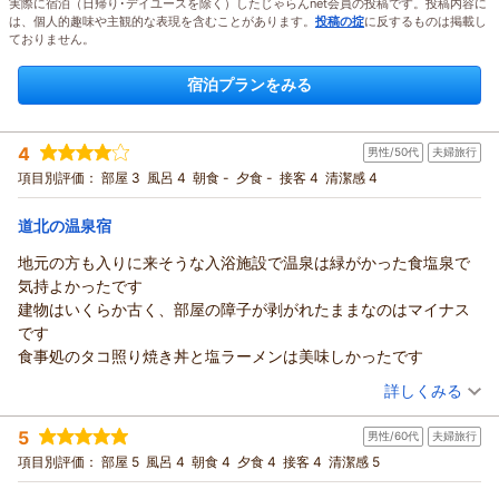
実際に宿泊（日帰り･デイユースを除く）したじゃらんnet会員の投稿です。投稿内容に
は、個人的趣味や主観的な表現を含むことがあります。
投稿の掟
に反するものは掲載し
ておりません。
宿泊プランをみる
4
男性/50代
夫婦旅行
項目別評価：
部屋 3
風呂 4
朝食 -
夕食 -
接客 4
清潔感 4
道北の温泉宿
地元の方も入りに来そうな入浴施設で温泉は緑がかった食塩泉で
気持よかったです
建物はいくらか古く、部屋の障子が剥がれたままなのはマイナス
です
食事処のタコ照り焼き丼と塩ラーメンは美味しかったです
（投稿日：2026/06/29）
詳しくみる
宿泊時期：
2026年05月宿泊 (夫婦旅行)
5
男性/60代
夫婦旅行
投稿者：
ミノリさん
(男性/50代)
宿泊プラン：
【素泊まりプラン】気軽に滞在！日本海を一望する温泉露天風
項目別評価：
部屋 5
風呂 4
朝食 4
夕食 4
接客 4
清潔感 5
呂でリフレッシュ♪
和室
食事なし