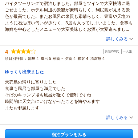
た、宿泊させていただきたいです。
バイクツーリングで宿泊しました。部屋もツインで大変快適に過
ごせました。ホテル周辺の景観が素晴らしく、利尻島が見える景
色が最高でした。またお風呂の泉質も素晴らしく、豊富や天塩の
ように石油ぽい匂いが少なく、3度も入ってしまいました。食事も
海鮮を中心としたメニューで大変美味しくお酒が大変進みまし
た。なかなか予約を取るのが難しいですが、次は妻と一緒に宿泊
（投稿日：2025/09/14）
詳しくみる
したいです。
宿泊時期：
2025年09月宿泊 (一人旅)
4
男性/50代
一人旅
投稿者：
マックスさん
(男性/60代)
宿泊プラン：
【夕食付プラン】朝食不要の方に！日本海の絶景と温泉露天風
項目別評価：
部屋 4
風呂 5
朝食 -
夕食 4
接客 4
清潔感 4
呂をリーズナブルに満喫
ツイン
夕のみ
宿泊価格帯：
9,001～10,000円(大人一人あたり/税込)
ゆっくり出来ました
天売島の帰りに寄りました
食事も風呂も部屋も満足でした
そばのキャンプ場も風呂が近くで便利ですね
時間的に天文台にいけなかったことを悔やみます
またお邪魔します
（投稿日：2025/09/01）
詳しくみる
宿泊時期：
2025年07月宿泊 (一人旅)
投稿者：
ガンジーさん
(男性/50代)
宿泊プランをみる
宿泊プラン：
【夕食付プラン】朝食不要の方に！日本海の絶景と温泉露天風