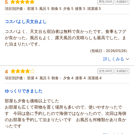
5
男性/50代
夫婦旅行
投稿者：
ブーピンさん
(男性/70代)
宿泊プラン：
【2食付/スタンダードプラン】見渡す限りの海岸線！日本海の
項目別評価：
部屋 5
風呂 5
朝食 5
夕食 5
接客 5
清潔感 5
絶景と温泉露天風呂をリーズナブルに満喫
ツイン
朝・夕
宿泊価格帯：
12,001～13,000円(大人一人あたり/税込)
コスパよし天文台よし
コスパよく、天文台も宿泊者は無料で良かったです。食事もフグ
が良かった。風呂もよく、露天風呂の見晴らしも最高でした。ま
た泊まりたいです。
（投稿日：2026/05/26）
詳しくみる
宿泊時期：
2026年05月宿泊 (夫婦旅行)
投稿者：
Maさん
(男性/50代)
4
女性/60代
夫婦旅行
宿泊プラン：
【2食付/スタンダードプラン】見渡す限りの海岸線！日本海の
絶景と温泉露天風呂をリーズナブルに満喫
ツイン
朝・夕
項目別評価：
部屋 4
風呂 5
朝食 -
夕食 4
接客 4
清潔感 4
宿泊価格帯：
11,001～12,000円(大人一人あたり/税込)
ゆっくりできました
部屋も夕食も価格以上でした
お部屋も広くて荷物を置く場所も多いので、使いやすかったで
す 今回は急に予約したので海側ではなかったので、次回は海側
のお部屋を予約して泊まりたいです お風呂も何種類かあり良か
ったです
（投稿日：2026/03/30）