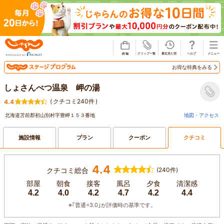
じゃらん
お得な特典をみる
しょさんべつ温泉 岬の湯
(
クチコミ240件
)
4.4
北海道苫前郡初山別村字豊岬１５３番地
地図・アクセス
施設情報
プラン
クーポン
クチコミ
4.4
クチコミ総合
(240件)
部屋
朝食
接客
風呂
夕食
清潔感
4.2
4.0
4.2
4.7
4.2
4.4
※｢普通=3.0｣が評価時の基準です。