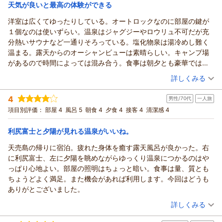
宿泊価格帯：
6,001～7,000円(大人一人あたり/税込)
天気が良いと最高の体験ができる
洋室は広くてゆったりしている。オートロックなのに部屋の鍵が
１個なのは使いずらい。温泉はジャグジーやロウリュ不可だが充
分熱いサウナなど一通りそろっている。塩化物泉は湯冷めし難く
温まる。露天からのオーシャンビューは素晴らしい。キャンプ場
があるので時間によっては混み合う。食事は朝夕とも豪華では無
いが必要十分で、フグと鰊の三平汁が美味しかった。レストラン
（投稿日：2026/06/18）
詳しくみる
のラーメンは千歳の名店えんやのラーメン。この他金比羅神社の
宿泊時期：
2026年06月宿泊 (夫婦旅行)
御守や御朱印があったり、宿泊者は天文台の入場券のサービスが
4
男性/70代
一人旅
投稿者：
じんさん
(男性/60代)
ある。
宿泊プラン：
【2食付/スタンダードプラン】見渡す限りの海岸線！日本海の
項目別評価：
部屋 4
風呂 5
朝食 4
夕食 4
接客 4
清潔感 4
絶景と温泉露天風呂をリーズナブルに満喫
ツイン
朝・夕
宿泊価格帯：
11,001～12,000円(大人一人あたり/税込)
利尻富士と夕陽が見れる温泉がいいね。
天売島の帰りに宿泊。疲れた身体を癒す露天風呂が良かった。右
に利尻富士、左に夕陽を眺めながらゆっくり温泉につかるのはや
っぱり心地よい。部屋の照明はちょっと暗い。食事は量、質とも
ちょうどよく満足。また機会があれば利用します。今回はどうも
ありがとございました。
（投稿日：2026/06/12）
詳しくみる
宿泊時期：
2026年06月宿泊 (一人旅)