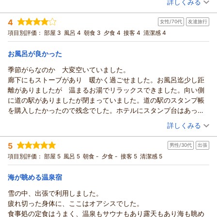
詳しくみる
宿泊時期：
2026年03月宿泊 (夫婦旅行)
4
女性/70代
友達旅行
投稿者：
シマエナガさん
(女性/60代)
宿泊プラン：
【夕食付プラン】朝食不要の方に！日本海の絶景と温泉露天風
項目別評価：
部屋 3
風呂 4
朝食 3
夕食 4
接客 4
清潔感 4
呂をリーズナブルに満喫
ツイン
夕のみ
宿泊価格帯：
8,001～9,000円(大人一人あたり/税込)
お風呂が良かった
季節がらなのか 大変空いていました。
廊下にもストーブがあり 暖かく過ごせました。お風呂迄少し距
離がありましたが 温まるお湯でリラックスできました。向い側
に道の駅がありましたが閉まっていました。道の駅のスタンプ帳
を購入したかったので残念でした。ホテルにスタンプ台はあって
もスタンプ帳は置いてなく残念でした。
（投稿日：2026/02/18）
詳しくみる
夕食は海鮮中心で 我々高齢者には最高でした。肉料理が一つあ
宿泊時期：
2026年02月宿泊 (友達旅行)
れば申し分ありません。どれも美味しく頂きました♪
5
男性/30代
出張
投稿者：
ＪＯＹさん
(女性/70代)
朝食は ザ日本の朝食という、感じでした。
宿泊プラン：
【2食付/スタンダードプラン】見渡す限りの海岸線！日本海の
項目別評価：
部屋 5
風呂 5
朝食 -
夕食 -
接客 5
清潔感 5
また機会があれば是非行きたいところです。次回は春にと話して
絶景と温泉露天風呂をリーズナブルに満喫
ツイン
朝・夕
います。スタッフの皆様ありがとうございました。
宿泊価格帯：
9,001～10,000円(大人一人あたり/税込)
海が眺める温泉宿
雪の中、出張で利用しました。
疲れ切った身体に、ここはオアシスでした。
食事処の定食はうまく、温泉もサウナもあり露天もあり海も眺め