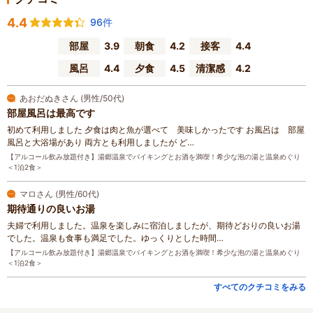
4.4
96件
部屋
3.9
朝食
4.2
接客
4.4
風呂
4.4
夕食
4.5
清潔感
4.2
あおだぬきさん (男性/50代)
部屋風呂は最高です
初めて利用しました 夕食は肉と魚が選べて 美味しかったです お風呂は 部屋
風呂と大浴場があり 両方とも利用しましたが ど…
【アルコール飲み放題付き】湯郷温泉でバイキングとお酒を満喫！希少な泡の湯と温泉めぐり
＜1泊2食＞
マロさん (男性/60代)
期待通りの良いお湯
夫婦で利用しました。温泉を楽しみに宿泊しましたが、期待どおりの良いお湯
でした。温泉も食事も満足でした。ゆっくりとした時間…
【アルコール飲み放題付き】湯郷温泉でバイキングとお酒を満喫！希少な泡の湯と温泉めぐり
＜1泊2食＞
すべてのクチコミをみる