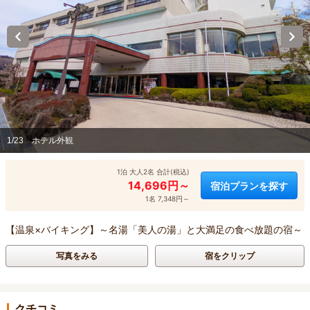
1/23
ホテル外観
1泊 大人2名 合計(税込)
14,696円～
宿泊プランを探す
1名 7,348円～
【温泉×バイキング】～名湯「美人の湯」と大満足の食べ放題の宿～
写真をみる
宿をクリップ
クチコミ