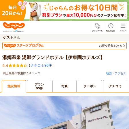
じゃらん
ゲスト
さん
お得な特典をみる
湯郷温泉 湯郷グランドホテル【伊東園ホテルズ】
(
クチコミ96件
)
4.4
岡山県美作市湯郷５８１－２
地図・アクセス
プラン
施設情報
写真
クーポン
クチコミ
95件