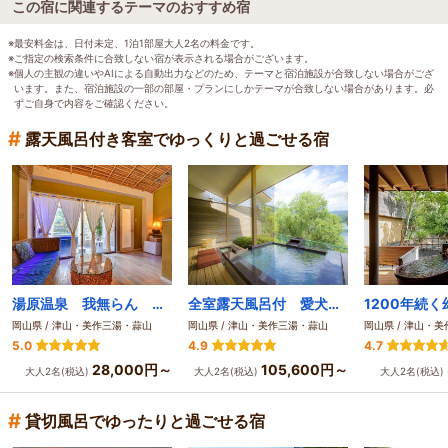
この宿に関連するテーマのおすすめ宿
※最安料金は、日付未定、1泊1部屋大人2名の料金です。
※ご指定の検索条件に合致しない宿が表示される場合がございます。
※個人の主観の違いやAIによる自動出力などのため、テーマと宿泊施設が合致しない場合がござ
います。また、宿泊施設の一部の部屋・プランにしかテーマが合致しない場合があります。必
ずご自身で内容をご確認ください。
#
露天風呂付き客室でゆっくりと過ごせる宿
湯原温泉 我無らん －GAMELAN－
全室露天風呂付 愛犬と泊まれる温泉宿 わんこあん
岡山県 / 津山・美作三湯・蒜山
岡山県 / 津山・美作三湯・蒜山
岡山県 / 津山・
5.0
4.9
4.7
28,000円～
105,600円～
大人2名(税込)
大人2名(税込)
大人2名(税込)
#
貸切風呂でゆったりと過ごせる宿