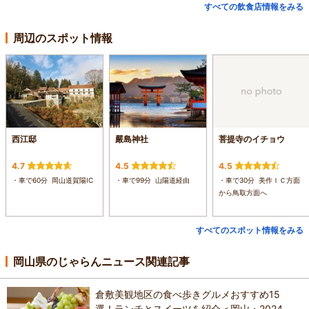
すべての飲食店情報をみる
周辺のスポット情報
西江邸
嚴島神社
菩提寺のイチョウ
4.7
4.5
4.5
・車で60分 岡山道賀陽IC
・車で99分 山陽道経由
・車で30分 美作ＩＣ方面
から鳥取方面へ
すべてのスポット情報をみる
岡山県のじゃらんニュース関連記事
倉敷美観地区の食べ歩きグルメおすすめ15
選！ランチとスイーツを紹介＜岡山・2024