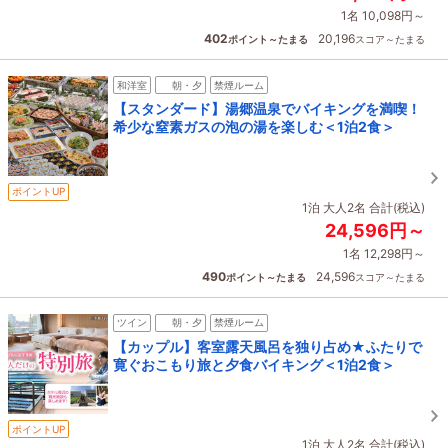
1名 10,098円～
402
20,196
ポイント～たまる
スコア～たまる
和洋室
朝・夕
禁煙ルーム
【スタンダード】湯郷温泉でバイキングを満喫！
希少な窒素ガスの泡の湯を楽しむ＜1泊2食＞
ポイントUP
1泊 大人2名 合計(税込)
24,596円～
1名 12,298円～
490
24,596
ポイント～たまる
スコア～たまる
ツイン
朝・夕
禁煙ルーム
【カップル】客室露天風呂を独り占め★ふたりで
寛ぐおこもり旅と夕食バイキング＜1泊2食＞
ポイントUP
1泊 大人2名 合計(税込)