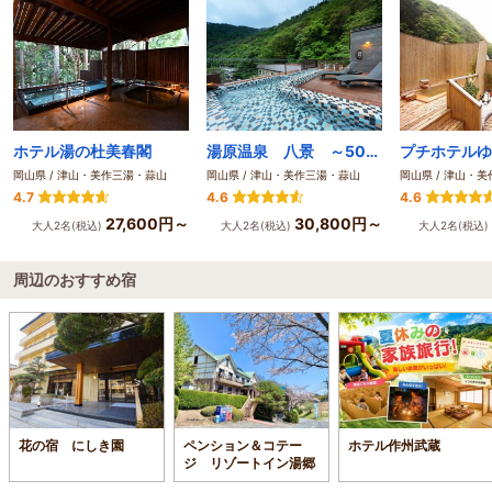
ホテル湯の杜美春閣
湯原温泉 八景 ～50種類以上の野菜が味わえる料理のお宿～
岡山県 / 津山・美作三湯・蒜山
岡山県 / 津山・美作三湯・蒜山
岡山県 / 津山・
4.7
4.6
4.6
27,600円～
30,800円～
大人2名(税込)
大人2名(税込)
大人2名(税込)
周辺のおすすめ宿
花の宿 にしき園
ペンション＆コテー
ホテル作州武蔵
ジ リゾートイン湯郷