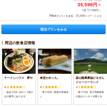
35,596円～
1名 17,798円～
710
35,596
ポイント～たまる
スコア～たまる
宿泊プランをみる
周辺の飲食店情報
ラーメンハウス 夢や
食堂かめっち。
蒜山酪農農協ひるぜん
ジャージーランド
4.2
4.1
4.1
・徒歩で5分 ゆのごう館さ
・車で30分 国道53号線近
・車で70分 米子自動車道
まの裏手にあります。
く
の蒜山インターを降りる