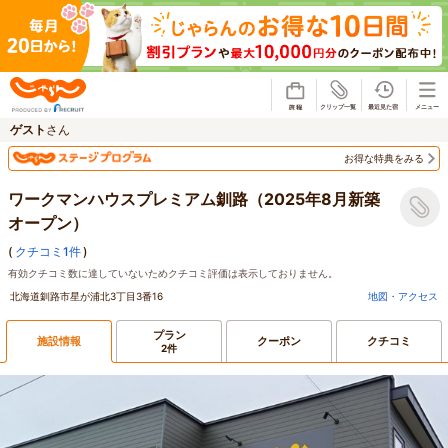
じゃらん
ゲスト
さん
お得な特典をみる
ワークマンハウスプレミアム釧路（2025年8月新築
オープン）
(
クチコミ1件
)
有効クチコミ数に達していないためクチコミ評価は表示しておりません。
北海道釧路市星が浦北3丁目3番16
地図・アクセス
プラン
施設情報
クーポン
クチコミ
2件