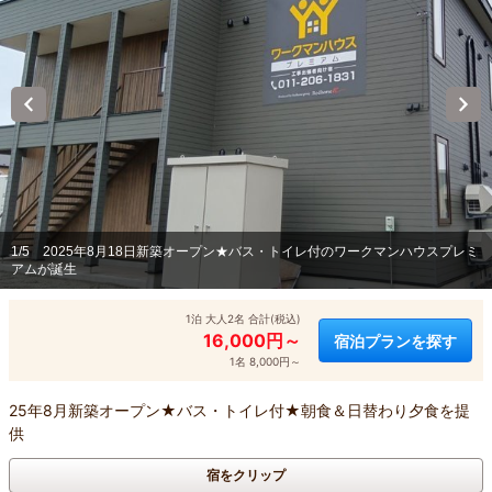
1/5
2025年8月18日新築オープン★バス・トイレ付のワークマンハウスプレミ
アムが誕生
1泊 大人2名 合計(税込)
16,000円～
宿泊プランを探す
1名 8,000円～
25年8月新築オープン★バス・トイレ付★朝食＆日替わり夕食を提
供
宿をクリップ