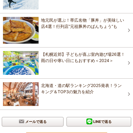
地元民が選ぶ！帯広名物「豚丼」が美味しい
店4選！行列店“元祖豚丼のぱんちょう”も
【札幌近郊】子どもが喜ぶ室内遊び場26選！
雨の日や寒い日にもおすすめ＜2024＞
北海道・道の駅ランキング2025発表！ラン
キング＆TOP3の魅力を紹介
メールで送る
LINEで送る