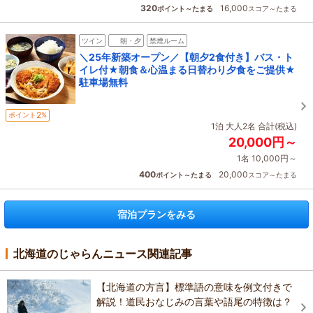
320
16,000
ポイント～たまる
スコア～たまる
ツイン
朝・夕
禁煙ルーム
＼25年新築オープン／【朝夕2食付き】バス・ト
イレ付★朝食＆心温まる日替わり夕食をご提供★
駐車場無料
2
ポイント
%
1泊 大人2名 合計(税込)
20,000円～
1名 10,000円～
400
20,000
ポイント～たまる
スコア～たまる
宿泊プランをみる
北海道のじゃらんニュース関連記事
【北海道の方言】標準語の意味を例文付きで
解説！道民おなじみの言葉や語尾の特徴は？