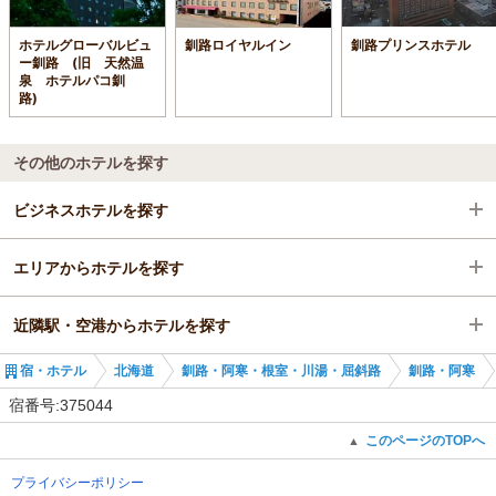
ホテルグローバルビュ
釧路ロイヤルイン
釧路プリンスホテル
ー釧路 (旧 天然温
泉 ホテルパコ釧
路)
その他のホテルを探す
ビジネスホテルを探す
エリアからホテルを探す
北海道
近隣駅・空港からホテルを探す
釧路・阿寒・根室・川湯・屈斜路
北海道
宿・ホテル
北海道
釧路・阿寒・根室・川湯・屈斜路
釧路・阿寒
釧路・阿寒
釧路・阿寒・根室・川湯・屈斜路
新富士駅
宿番号:375044
釧路・阿寒
大楽毛駅
このページのTOPへ
▲
プライバシーポリシー