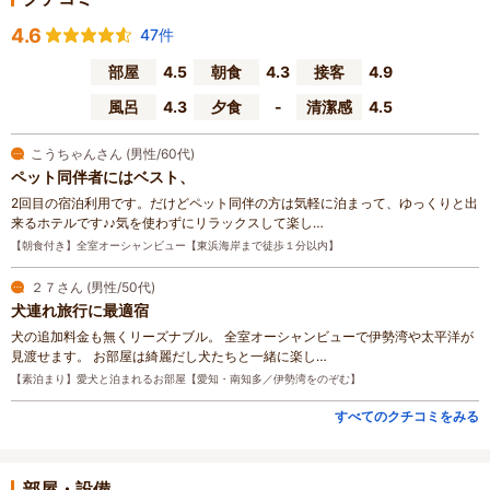
4.6
47件
部屋
4.5
朝食
4.3
接客
4.9
風呂
4.3
夕食
-
清潔感
4.5
こうちゃんさん (男性/60代)
ペット同伴者にはベスト、
2回目の宿泊利用です。だけどペット同伴の方は気軽に泊まって、ゆっくりと出
来るホテルです♪♪気を使わずにリラックスして楽し…
【朝食付き】全室オーシャンビュー【東浜海岸まで徒歩１分以内】
２７さん (男性/50代)
犬連れ旅行に最適宿
犬の追加料金も無くリーズナブル。 全室オーシャンビューで伊勢湾や太平洋が
見渡せます。 お部屋は綺麗だし犬たちと一緒に楽し…
【素泊まり】愛犬と泊まれるお部屋【愛知・南知多／伊勢湾をのぞむ】
すべてのクチコミをみる
部屋・設備