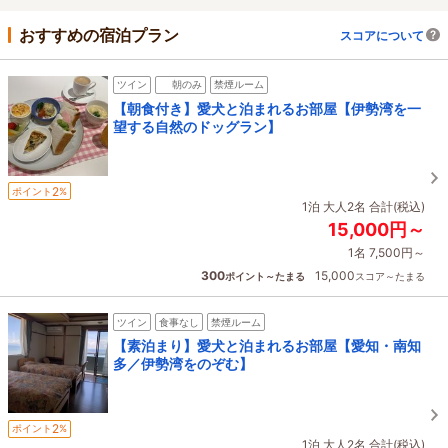
おすすめの宿泊プラン
スコアについて
ツイン
朝のみ
禁煙ルーム
【朝食付き】愛犬と泊まれるお部屋【伊勢湾を一
望する自然のドッグラン】
2
ポイント
%
1泊 大人2名 合計(税込)
15,000円～
1名 7,500円～
300
15,000
ポイント～たまる
スコア～たまる
ツイン
食事なし
禁煙ルーム
【素泊まり】愛犬と泊まれるお部屋【愛知・南知
多／伊勢湾をのぞむ】
2
ポイント
%
1泊 大人2名 合計(税込)