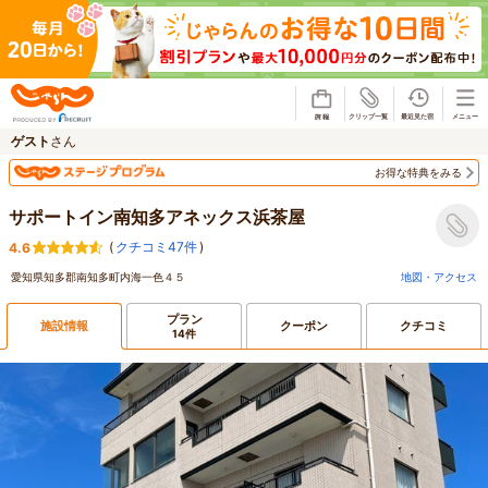
じゃらん
ゲスト
さん
お得な特典をみる
サポートイン南知多アネックス浜茶屋
(
クチコミ47件
)
4.6
愛知県知多郡南知多町内海一色４５
地図・アクセス
プラン
施設情報
クーポン
クチコミ
14件