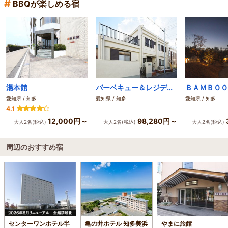
#
BBQが楽しめる宿
湯本館
バーベキュー＆レジデンス常滑
愛知県 / 知多
愛知県 / 知多
愛知県 / 知多
4.1
12,000円～
98,280円～
大人2名(税込)
大人2名(税込)
大人2名(税込)
周辺のおすすめ宿
センターワンホテル半
亀の井ホテル 知多美浜
やまに旅館