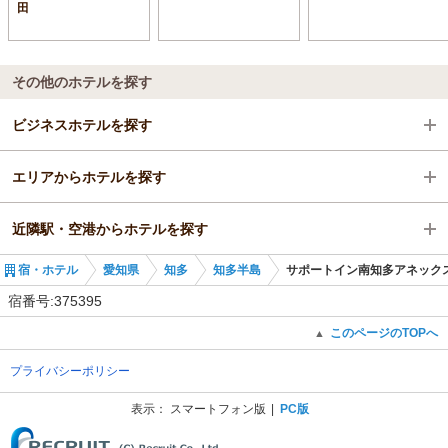
田
その他のホテルを探す
ビジネスホテルを探す
エリアからホテルを探す
愛知県
近隣駅・空港からホテルを探す
知多
愛知県
宿・ホテル
愛知県
知多
知多半島
サポートイン南知多アネック
知多半島
知多
内海駅
宿番号:375395
内海駅
知多半島
野間駅
このページのTOPへ
▲
プライバシーポリシー
内海駅
知多奥田駅
表示：
スマートフォン版
PC版
(C) Recruit Co., Ltd.
河和駅