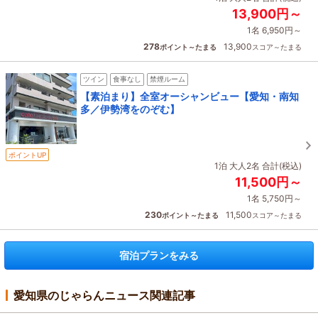
13,900円～
1名 6,950円～
278
13,900
ポイント～たまる
スコア～たまる
ツイン
食事なし
禁煙ルーム
【素泊まり】全室オーシャンビュー【愛知・南知
多／伊勢湾をのぞむ】
ポイントUP
1泊 大人2名 合計(税込)
11,500円～
1名 5,750円～
230
11,500
ポイント～たまる
スコア～たまる
宿泊プランをみる
愛知県のじゃらんニュース関連記事