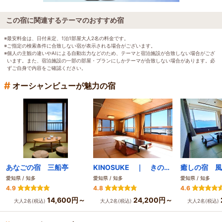
この宿に関連するテーマのおすすめ宿
※最安料金は、日付未定、1泊1部屋大人2名の料金です。
※ご指定の検索条件に合致しない宿が表示される場合がございます。
※個人の主観の違いやAIによる自動出力などのため、テーマと宿泊施設が合致しない場合がござ
います。また、宿泊施設の一部の部屋・プランにしかテーマが合致しない場合があります。必
ずご自身で内容をご確認ください。
#
オーシャンビューが魅力の宿
あなごの宿 三船亭
KINOSUKE ｜ きの助 日間賀島 島のサウナ
癒しの宿 風
愛知県 / 知多
愛知県 / 知多
愛知県 / 知多
4.9
4.8
4.6
14,600円～
24,200円～
大人2名(税込)
大人2名(税込)
大人2名(税込)