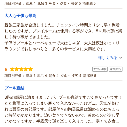
宿泊プラン：
【じゃらん限定！特別価格】期間限定！最上階プレミアラウン
項目別評価：
部屋 4
風呂 3
朝食 -
夕食 -
接客 5
清潔感 5
ジアクセス付！さらに朝食もついてお得♪
ツイン
朝のみ
宿泊価格帯：
9,001～10,000円(大人一人あたり/税込)
大人も子供も最高
親族三家族が合流しました。チェックイン時間より少し早く到着
したのですが、プレイルームは使用する事ができ、8ヶ月の孫は楽
しく待つ事ができました。
子供はプールとバーベキューで大はしゃぎ、大人は夜はゆっくり
ラウンジでおしゃべりと、多くのサービスに大満足です。
（投稿日：2026/05/19）
詳しくみる
宿泊時期：
2026年05月宿泊 (家族旅行)
5
女性/50代
家族旅行
投稿者：
おかさんさん
(女性/60代)
宿泊プラン：
【じゃらんスペシャルウィーク】＜早期割＞さらにポイント
項目別評価：
部屋 5
風呂 4
朝食 4
夕食 -
接客 4
清潔感 5
10％付！天空のラウンジで過ごす大人旅。
ツイン
朝のみ
宿泊価格帯：
11,001～12,000円(大人一人あたり/税込)
プール直結
3階の部屋に泊まりましたが、プール直結ですごく良かったです！
ただ梅雨に入ってしまい寒くて入れなかったけど…。天気が良け
れば最高のお部屋です。部屋付きの陶器風呂は溜めるのにちょっ
と時間がかかります。追い焚きできないので、冷めるのが少し早
いかな？ですが、半露天で孫と楽しく入りました。寒くて夕食の
BBQがプールサイドから室内に変更していただきましたが、キャ