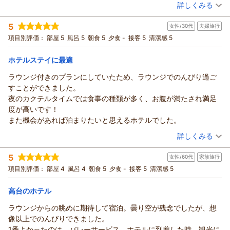
（投稿日：2026/05/19）
詳しくみる
ンセル料もなく、迅速に対応していただきありがたかったです。
宿泊時期：
2026年05月宿泊 (家族旅行)
5
女性/30代
夫婦旅行
投稿者：
ゆみりんさん
(女性/50代)
宿泊プラン：
【じゃらんスペシャルウィーク】ポイント10%付！まるで天
項目別評価：
部屋 5
風呂 5
朝食 5
夕食 -
接客 5
清潔感 5
空。最上階プレミアラウンジアクセス付♪／朝食込
ツイン
朝のみ
宿泊価格帯：
20,001～21,000円(大人一人あたり/税込)
ホテルステイに最適
ラウンジ付きのプランにしていたため、ラウンジでのんびり過ご
すことができました。
夜のカクテルタイムでは食事の種類が多く、お腹が満たされ満足
度が高いです！
また機会があれば泊まりたいと思えるホテルでした。
（投稿日：2026/05/15）
詳しくみる
宿泊時期：
2026年05月宿泊 (夫婦旅行)
5
女性/60代
家族旅行
投稿者：
ゆうこさん
(女性/30代)
宿泊プラン：
【じゃらんのお得な10日間】30日前限定最大15％OFF！最上
項目別評価：
部屋 4
風呂 4
朝食 5
夕食 -
接客 5
清潔感 5
階ラウンジで過ごす大人旅☆朝食ブッフェ付！
ツイン
朝のみ
宿泊価格帯：
11,001～12,000円(大人一人あたり/税込)
高台のホテル
ラウンジからの眺めに期待して宿泊。曇り空が残念でしたが、想
像以上でのんびりできました。
1番よかったのは、バレーサービス。ホテルに到着した時、観光に