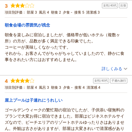
宿泊時期：
2026年06月宿泊 (一人旅)
夜にバーとして利用することも叶いません。有料でビールを頼め
3
女性/40代
出張
投稿者：
yukiさん
(男性/60代)
るか聞いたら
宿泊プラン：
【じゃらん限定】期間限定！最上階プレミアラウンジアクセス
項目別評価：
部屋 3
風呂 4
朝食 2
夕食 -
接客 5
清潔感 3
一切アルコールはないということでした。
付！さらに朝食もついてお得♪
ツイン
朝のみ
カクテルタイムは20時までということですが、1秒2秒を争うほど
宿泊価格帯：
13,001～14,000円(大人一人あたり/税込)
朝食会場の雰囲気が残念
速攻で片付けが
始まり、驚きました。
朝食を楽しみに宿泊しましたが、価格帯が低いホテル（複数ヶ
朝食は通常の2階のレストランですが、こちらも10時終了、9時半
所）の方が、品数が多く満足できる印象でした。
まで入場と表記があるのに、9時半に料理を下げるという説明でし
コーヒーが美味しくなかったです。
た。
それから、お客さんでがちゃがちゃしていましたので、静かに食
何でこんなに時間にキリキリしているのでしょうか。
事をされたい方にはおすすめしません。
ラウンジは18時半から子ども入場禁止で、寝ている乳児連れ家族
（投稿日：2026/06/17）
詳しくみる
が入場を拒否
宿泊時期：
2026年04月宿泊 (出張)
されていました。気の毒でした。
4
女性/40代
子連れ旅行
投稿者：
Meikibikaさん
(女性/40代)
チェックインが遅い客には価値のないラウンジです。
宿泊プラン：
【3月厳選】＜早期割＞30日前の予約限定で15％OFF！／プレ
項目別評価：
部屋 4
風呂 3
朝食 3
夕食 -
接客 4
清潔感 4
ミアラウンジアクセス付
ツイン
朝のみ
宿泊価格帯：
10,001～11,000円(大人一人あたり/税込)
屋上プールは子連れにうれしい
ゴールデンウィークの繁忙期の宿泊でしたが、子供添い寝無料の
プランで大変お得に宿泊できました。部屋はビジネスホテルサイ
ズなので、ビーチエリアのリゾートホテルゆったりさはありませ
ん。外観は古さがありますが、部屋は大変きれいで清潔感があり