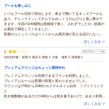
用したいと思います。
宿泊価格帯：
12,001～13,000円(大人一人あたり/税込)
プールを楽しみに
ただ一点残念だったこと…ラウンジアクセス付きのお部屋は全室
お風呂に洗い場がついていると思っていました。前回が洗い場付
いつもプール目的で宿泊します。夜まで開いてるキッズプールも
きだった為です。しかし、今回のお部屋はお風呂に洗い場がつい
あり、チェックインしてからでもゆっくりのんびりと遊ぶ事がで
ていませんでした。よく見ないで予約してしまいとても残念でし
きます。今回のGW期間は雨模様で寒く、入れずでしたが…部屋の
た。自分のミスです…次回は気をつけて、また行きたいと思って
お風呂で満足してくれました。
います。息子夫婦も快適なホテルステイ喜んでいました。
部屋のユニットバスはベットからお風呂場が見える設計になって
いるので、母は部屋で映画を楽しみながら子どもこ水遊びを監視
（投稿日：2026/06/28）
詳しくみる
でました。ソコも満足ポイントです。
宿泊時期：
2026年05月宿泊 (子連れ旅行)
ちょこっと残念だったのが、こどもの日ディナーブッフェで、子
2
男性/60代
一人旅
投稿者：
ハイメさん
(女性/40代)
どもが食べられる味つけじゃなかったのは何故…??世界の料理は
宿泊プラン：
【じゃらんスペシャルウィーク】ポイント10%付！口コミ高評
項目別評価：
部屋 4
風呂 4
朝食 3
夕食 -
接客 2
清潔感 5
美味しんですが…辛すぎでした。
価☆ホテル自慢の朝食ブッフェ付♪
ツイン
朝のみ
宿泊価格帯：
30,001円以上(大人一人あたり/税込)
プレミアムラウンジはちょっと期待外れ
プレミアムラウンジを利用できるプランを利用しました。
プレミアムルームは普通の部屋と変わりませんでした。
ラウンジは17時から20時のカクテルタイム以外、ソフトドリンク
と
乾き物数種があるだけ(14時からは焼き菓子あり)で、あまり利用
価値を
（投稿日：2026/06/19）
詳しくみる
感じません。朝は閉まっています。