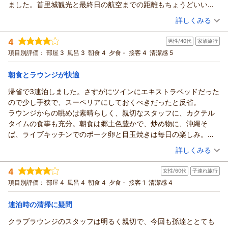
ました。首里城観光と最終日の航空までの距離もちょうどいいで
す。プールで過ごせるので、子供も飽きることなく楽しんでいま
（投稿日：2026/06/07）
詳しくみる
した。プールタオルもすぐに補充されて、気持ちよかったです。
宿泊時期：
2026年05月宿泊 (子連れ旅行)
駐車場から車を出してくれるのもスムーズで待ち時間はなかった
4
男性/40代
家族旅行
投稿者：
paccoさん
(女性/40代)
です。朝食は内容量、質ふつうでした。もう少し期待していまし
宿泊プラン：
【ファミリー応援】お子様歓迎♪当プランに限り12歳以下まで
項目別評価：
部屋 3
風呂 3
朝食 4
夕食 -
接客 4
清潔感 5
た。カフェのピザがとても美味しかった。
添い寝無料！／朝食付き
ツイン
朝のみ
宿泊価格帯：
11,001～12,000円(大人一人あたり/税込)
朝食とラウンジが快適
帰省で3連泊しました。さすがにツインにエキストラベッドだった
ので少し手狭で、スーペリアにしておくべきだったと反省。
ラウンジからの眺めは素晴らしく、親切なスタッフに、カクテル
タイムの食事も充分。朝食は郷土色豊かで、炒め物に、沖縄そ
ば、ライブキッチンでのポーク卵と目玉焼きは毎日の楽しみ。特
に印象深いのは、焼きたてのクロワッサンに、日替わりの牛汁と
（投稿日：2026/06/05）
詳しくみる
ビーフカレーはさすがノボテルの味でした。
宿泊時期：
2026年05月宿泊 (家族旅行)
幾つか残念な点をあげれば、スタッフのスキルの差が激しすぎる
4
女性/60代
子連れ旅行
投稿者：
たいちょ。さん
(男性/40代)
こと。さすがノボテルと感じるホテルパーソンもいれば、クリー
宿泊プラン：
【じゃらんスペシャルウィーク】＜早期割＞さらにポイント
項目別評価：
部屋 4
風呂 4
朝食 4
夕食 -
接客 1
清潔感 4
ニングの相談をしたら、
10％付！天空のラウンジで過ごす大人旅。
ツイン
朝のみ
｢客室の料金表をみてくれ｣と塩対応であったり、朝食も回転をよ
宿泊価格帯：
9,001～10,000円(大人一人あたり/税込)
連泊時の清掃に疑問
くする為なのか、皿回収がせわしなく、落ち着いて食事ができな
いことも。。
クラブラウンジのスタッフは明るく親切で、今回も孫達ととても