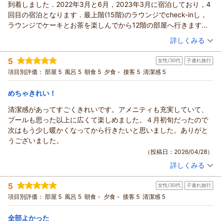
到着しました．2022年3月と6月，2023年3月に宿泊しており，4
回目の宿泊となります．最上階(15階)のラウンジでcheck-inし，
ラウンジでケーキとお茶を楽しんでから12階の部屋へ行きます．
部屋は綺麗・清潔ですが，バスルームがガラス張り(目隠しのスク
（投稿日：2026/04/28）
詳しくみる
リーンは有り)なのは今一つです．16:00から国際通りを散策し，
宿泊時期：
2026年03月宿泊 (一人旅)
松尾2丁目の路地にある南イタリアの家庭料理バル「JOJO'S」に
5
女性/30代
子連れ旅行
投稿者：
賀茂川逍遥さん
(男性/60代)
入ります．イワシ料理，ムール貝の白ワイン蒸し，白インゲン豆
宿泊プラン：
【じゃらんスペシャルウィーク】ポイント10%付！まるで天
項目別評価：
部屋 5
風呂 5
朝食 5
夕食 -
接客 5
清潔感 5
のペペロンチーノを美味しく食しました．ホテルに戻り18:30頃か
空。最上階プレミアラウンジアクセス付♪／朝食込
ツイン
朝のみ
らラウンジでビール・ワインと軽食を摂りました．大学生と思わ
宿泊価格帯：
11,001～12,000円(大人一人あたり/税込)
めちゃきれい！
れる若い人が多く，前回(2023年)の宿泊時と比べて騒がしく感じ
ました．部屋に戻ってシャワーを浴びた後，朝まで熟睡しまし
清潔感があってすごくきれいです。アメニティも充実していて、
た．翌朝の朝食会場の「アヴァンセ」は子供連れの旅行者，若い
プールも思った以上に広くて楽しめました。４月初旬だったので
学生，海外の旅行客で大混雑です．非常に騒がしく落ち着いて食
次はもう少し暖かくなってから行きたいと思いました。ありがと
べる雰囲気ではありません．料理の味も前回(2023年)に比べて落
うございました。
ちたように感じました．ホテルを出て，首里城公園へ行きます．
（投稿日：2026/04/28）
守礼門～園比屋武御嶽石門～歓会門～瑞泉門・龍樋～正殿(再建工
詳しくみる
宿泊時期：
2026年04月宿泊 (子連れ旅行)
事中)～東のアザナ～京の内～西のアザナを散策しました．首里城
投稿者：
miruruさん
(女性/30代)
公園を出て弁財天堂を見た後，真珠道の一部である金城町石畳道
5
女性/30代
子連れ旅行
宿泊プラン：
【じゃらんのお得な10日間】30日前限定最大15％OFF！最上
を下ります．金城町の大アカギ～金城村屋～金城大樋川を散策し
階ラウンジで過ごす大人旅☆朝食ブッフェ付！
ツイン
朝のみ
項目別評価：
部屋 5
風呂 5
朝食 -
夕食 -
接客 5
清潔感 5
ました．ホテルに戻って荷物を受け取り，予約していたレストラ
宿泊価格帯：
12,001～13,000円(大人一人あたり/税込)
ン「Cross 47」ヘ向かいました．
全部よかった