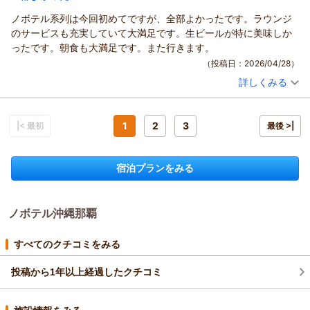
ノボテル系列は今回初めてですが、全部よかったです。ラウンジ
のサービスも充実していて大満足です。生ビールが特に美味しか
ったです。朝食も大満足です。また行きます。
（投稿日：2026/04/28）
詳しくみる
宿泊時期：
2026年04月宿泊 (子連れ旅行)
投稿者：
miruruさん
(女性/30代)
宿泊プラン：
【じゃらんのお得な10日間】期間限定10％OFF！ホテルのイン
フィニティプールで満喫♪／素泊まり
1
2
3
|< 最初
ツイン
食事なし
最後 >|
宿泊価格帯：
9,001～10,000円(大人一人あたり/税込)
宿泊プランをみる
ノボテル沖縄那覇
すべてのクチコミをみる
投稿から1年以上経過したクチコミ