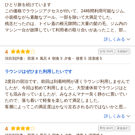
ひとり旅を続けています
この価格でラウンジアクセスが付いて、24時間利用可能なジム、
小規模ながら素敵なプール。一部を除いて大満足でした。
残念だったのは、トイレ蓋の根元隙間に大量の髪の毛、ジム内の
マシン一台が故障していて利用者の取り合いがあったこと、部屋
のWi-Fi容量が少くて中々更新出来ないことかな…
（投稿日：2026/05/08）
詳しくみる
でもまぁ、この価格なら我慢できます。
宿泊時期：
2026年05月宿泊 (一人旅)
4
女性/50代
夫婦旅行
投稿者：
つっじーさん
(男性/60代)
宿泊プラン：
【じゃらんスペシャルウィーク】＜早期割＞さらにポイント
項目別評価：
部屋 4
風呂 4
朝食 5
夕食 -
接客 5
清潔感 5
10％付！天空のラウンジで過ごす大人旅。
ツイン
朝のみ
宿泊価格帯：
19,001～20,000円(大人一人あたり/税込)
ラウンジはぜひまた利用したいです
2度目の宿泊です。前回は到着時間が遅くラウンジ利用しませんで
したが、今回は初めて利用しました。大型連休前でラウンジはと
ても混み合っていましたが、みなさんマナー良く静かに寛いでい
たので、落ち着いて軽食を楽しめて満足しました。
客層によってこの満足度はかなり左右されるのではないかと思う
ので、今回はラッキーでした。また、スタッフの皆さんの対応も
（投稿日：2026/05/04）
詳しくみる
にこやかでキビキビしておられ、ラウンジメニュー、朝食ともに
宿泊時期：
2026年04月宿泊 (夫婦旅行)
美味しくいただけたので、那覇宿泊なら次回もこちらを利用した
4
男性/60代
家族旅行
投稿者：
えみろんさん
(女性/50代)
いと思います。お世話になりました。
宿泊プラン：
【じゃらんのお得な10日間】30日前限定最大15％OFF！最上