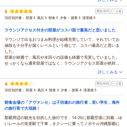
ったです。もしくは事前に寒い日は寒いと教えてほしかったで
宿泊時期：
2026年03月宿泊 (家族旅行)
す。
5
男性/30代
一人旅
投稿者：
さやすけさん
(女性/40代)
部屋のドアの建て付けが外れてたので、自力で直しましたが、ち
宿泊プラン：
好評につき延長！【7周年記念プラン】最上階ラウンジアクセ
項目別評価：
部屋 5
風呂 5
朝食 5
夕食 -
接客 5
清潔感 5
ゃんとチェックしてほしかったです。
ス付お部屋へ無料GUP＜返金・変更不可＞朝食込
ツイン
朝のみ
朝食も行ってから15分ほど待たされましたが、パンの種類も多く
宿泊価格帯：
11,001～12,000円(大人一人あたり/税込)
ラウンジアクセス付きの部屋がコスパ面で最高だと思いました
美味しくいただきました。
ラウンジで出るおつまみ料理が結構充実していて、それでいてお
値段も十分手が届くレベルという感じで、コスパ最高だと思いま
した。
部屋が綺麗で、風呂や水回りの設備も綺麗で充実していました。
せっかくなら通常部屋ではなく、ラウンジアクセス部屋が絶対お
得だと思います。
（投稿日：2026/04/28）
詳しくみる
宿泊時期：
2026年04月宿泊 (一人旅)
4
男性/60代
一人旅
投稿者：
yoshi-munechika-89さん
(男性/30代)
宿泊プラン：
【じゃらん限定！特別価格】期間限定！最上階プレミアラウン
項目別評価：
部屋 4
風呂 4
朝食 3
夕食 -
接客 4
清潔感 5
ジアクセス付！さらに朝食もついてお得♪
ツイン
朝のみ
宿泊価格帯：
16,001～17,000円(大人一人あたり/税込)
朝食会場の「アヴァンセ」は子供連れの旅行者，若い学生，海外
の旅行客で大混雑！
那覇周辺の観光を目的した旅行です．14:20に那覇空港に到着，ゆ
いレールの安里駅で下車，タクシーに乗ってノボテル沖縄那覇に