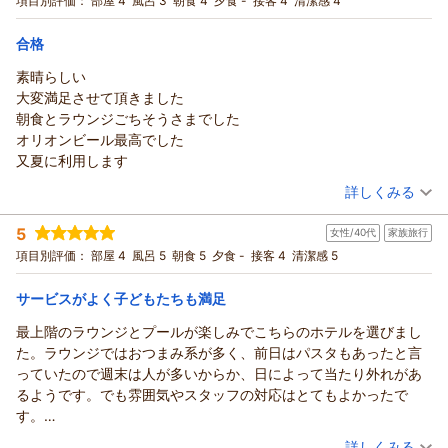
項目別評価：
部屋 4
風呂 3
朝食 4
夕食 -
接客 4
清潔感 4
階ラウンジで過ごす大人旅☆朝食ブッフェ付！
ツイン
朝のみ
宿泊価格帯：
10,001～11,000円(大人一人あたり/税込)
合格
素晴らしい
大変満足させて頂きました
朝食とラウンジごちそうさまでした
オリオンビール最高でした
又夏に利用します
（投稿日：2026/04/30）
詳しくみる
宿泊時期：
2026年03月宿泊 (家族旅行)
5
女性/40代
家族旅行
投稿者：
しんちゃんさん
(男性/60代)
宿泊プラン：
【じゃらんのお得な10日間】30日前限定最大15％OFF！最上
項目別評価：
部屋 4
風呂 5
朝食 5
夕食 -
接客 4
清潔感 5
階ラウンジで過ごす大人旅☆朝食ブッフェ付！
ツイン
朝のみ
宿泊価格帯：
7,001～8,000円(大人一人あたり/税込)
サービスがよく子どもたちも満足
最上階のラウンジとプールが楽しみでこちらのホテルを選びまし
た。ラウンジではおつまみ系が多く、前日はパスタもあったと言
っていたので週末は人が多いからか、日によって当たり外れがあ
るようです。でも雰囲気やスタッフの対応はとてもよかったで
す。
3月下旬の屋外プールは冷たく震えながら入ったので、温水が良か
（投稿日：2026/04/30）
詳しくみる