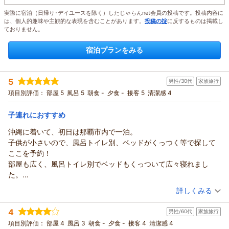
実際に宿泊（日帰り･デイユースを除く）したじゃらんnet会員の投稿です。投稿内容に
は、個人的趣味や主観的な表現を含むことがあります。
投稿の掟
に反するものは掲載し
ておりません。
宿泊プランをみる
5
男性/30代
家族旅行
項目別評価：
部屋 5
風呂 5
朝食 -
夕食 -
接客 5
清潔感 4
子連れにおすすめ
沖縄に着いて、初日は那覇市内で一泊。
子供が小さいので、風呂トイレ別、ベッドがくっつく等で探して
ここを予約！
部屋も広く、風呂トイレ別でベッドもくっついて広々寝れまし
た。
次の日朝早く出たので素泊まりだったけど、非常に満足でした！
（投稿日：2026/08/06）
詳しくみる
宿泊時期：
2026年07月宿泊 (家族旅行)
4
男性/60代
家族旅行
投稿者：
よろともさん
(男性/30代)
宿泊プラン：
【じゃらんスペシャルウィーク】＜早期割＞さらにポイント
項目別評価：
部屋 4
風呂 3
朝食 -
夕食 -
接客 4
清潔感 4