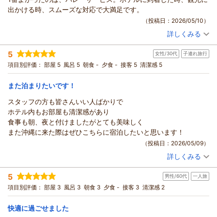
出かける時、スムーズな対応で大満足です。
（投稿日：2026/05/10）
詳しくみる
宿泊時期：
2026年04月宿泊 (家族旅行)
投稿者：
ミッチーさん
(女性/60代)
5
女性/30代
子連れ旅行
宿泊プラン：
【じゃらん限定！特別価格】期間限定！最上階プレミアラウン
ジアクセス付！さらに朝食もついてお得♪
ツイン
朝のみ
項目別評価：
部屋 5
風呂 5
朝食 -
夕食 -
接客 5
清潔感 5
宿泊価格帯：
15,001～16,000円(大人一人あたり/税込)
また泊まりたいです！
スタッフの方も皆さんいい人ばかりで
ホテル内もお部屋も清潔感があり
食事も朝、夜と付けましたがとても美味しく
また沖縄に来た際はぜひこちらに宿泊したいと思います！
（投稿日：2026/05/09）
詳しくみる
宿泊時期：
2026年05月宿泊 (子連れ旅行)
投稿者：
aさん
(女性/30代)
5
男性/60代
一人旅
宿泊プラン：
【じゃらんスペシャルウィーク】＜早期割＞さらにポイント
10%付！30日前の予約限定！/素泊まり
ツイン
食事なし
項目別評価：
部屋 3
風呂 3
朝食 3
夕食 -
接客 3
清潔感 2
宿泊価格帯：
10,001～11,000円(大人一人あたり/税込)
快適に過ごせました