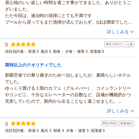
居心地のいい楽しい時間を過ごす事ができました、ありがとうご
ざいました。
ただ今回は、連泊時の清掃にとても不満です
プールから戻ってもまだ清掃が済んでおらず、(ほぼ満室でしたの
で仕方のない事と思い)外出前にフロントに声をかけ「これから入
（投稿日：2026/05/30）
詳しくみる
ります」とのことでしたが、14時過ぎに戻ってもまだでした。通
宿泊時期：
2026年05月宿泊 (子連れ旅行)
りかかった清掃スタッフの方に声をかけたら「ああー、あっちが
5
男性/50代
一人旅
投稿者：
シラネアオイさん (女性/60代)
終わったら」と。寝てしまった孫をベッドにねせることもでき
宿泊プラン：
【じゃらんのお得な10日間】30日前限定最大15％OFF！最上
項目別評価：
部屋 5
風呂 5
朝食 -
夕食 -
接客 5
清潔感 5
ず、やっときてくれたとおもったら、ゴミやタオルの回収、アメ
階ラウンジで過ごす大人旅☆朝食ブッフェ付！
ツイン
朝のみ
ニティの補充だけでベッドメイキングはなし。2個あるペーパーホ
宿泊価格帯：
13,001～14,000円(大人一人あたり/税込)
期待以上のクオリティでした
ルダーの１つが無かったにも関わらずトイレットペーパーの補充
無しで案の定翌朝フロントにお願いするはめに。タオルセットも
那覇空港での乗り継ぎのため一泊しましたが、素晴らしいホテル
人数セットされてなくすぐに廊下に出てスタッフに声かけ。前回
でした。
連泊した時にはとても丁寧に清掃されていて(もちろんベッドメイ
ゆっくり寛げる１階のカフェ（グルメバー）、コインランドリー
キングも)とても感激したので安心していたのに、ほんとうに残念
やコンビニ、十分なエレベーターの台数など、設備が機能的かつ
です。しかも、清掃に入ってきたスタッフがたったの1人だったこ
充実していたので、館内から出ることなく過ごせました。
とにもびっくりしました。安全上どうなんでしょうか？
そして、何より素晴らしいのはホスピタリティです。フロントは
（投稿日：2026/05/28）
詳しくみる
たまたま部屋にいたのでよかったと正直おもいましたが、モヤモ
もちろんカフェやコンビニに至るまで、スタッフさんたちの対応
宿泊時期：
2026年05月宿泊 (一人旅)
ヤが残りました。
がとても気持ち良く、連携もとれていたので快適な滞在になりま
5
男性/60代
家族旅行
投稿者：
むろみんさん
(男性/50代)
なので接客サービスを1の評価にしました、清掃以外の接客サービ
した。
宿泊プラン：
【じゃらんスペシャルウィーク】＜早期割＞さらにポイント
項目別評価：
部屋 5
風呂 3
朝食 4
夕食 -
接客 5
清潔感 5
スはとても良かったです。
那覇空港からはタクシー移動が必要な立地ですが、那覇で宿泊す
10%付！30日前の予約限定！/素泊まり
ツイン
食事なし