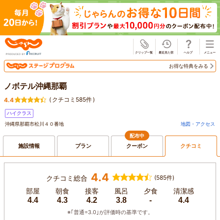
じゃらん
お得な特典をみる
ノボテル沖縄那覇
(
クチコミ585件
)
4.4
ハイクラス
沖縄県那覇市松川４０番地
地図・アクセス
配布中
施設情報
プラン
クーポン
クチコミ
4.4
クチコミ総合
(585件)
部屋
朝食
接客
風呂
夕食
清潔感
4.4
4.3
4.2
3.8
-
4.4
※｢普通=3.0｣が評価時の基準です。