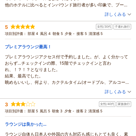
他のホテルに比べるとインバウンド旅行者が多い印象で、プール
にはものすごくたくさん人がいて、使うマナーや、食事のマナー
（投稿日：2026/07/25）
詳しくみる
なども気になりました。。。
宿泊時期：
2026年07月宿泊 (家族旅行)
コントロールできることではないので仕方ないとは思いますが。
5
女性/30代
子連れ旅行
投稿者：
hiroさん
(男性/40代)
アクセスは車かタクシーが便利です。
宿泊プラン：
【5月厳選】＜早期割＞30日前の予約限定で15％OFF！／プレ
項目別評価：
部屋 4
風呂 4
朝食 5
夕食 -
接客 5
清潔感 5
その点を除けばとても良いホテルだと思いました。
ミアラウンジアクセス付
ツイン
朝のみ
朝食は混み合うのと、
宿泊価格帯：
12,001～13,000円(大人一人あたり/税込)
プレミアラウンジ最高！
チェックアウト時に車を回してもらうのにとんでもなく時間がか
かるので、時間には余裕を持って行動した方が良いと思います。
プレミアラウンジアクセス付で予約しました。が、よく分かって
おらず…チェックインの際、15階でチェックインと言わ
れ、！？！？となりました。
結果、最高でした。
眺めもいいし、何より、カクテルタイム(オードブル、アルコール
食べ飲み放題)が素晴らしすぎて…また泊まりたいです。
（投稿日：2026/07/19）
詳しくみる
それにプールもよかったです。決して広くはないですが、きれい
宿泊時期：
2026年07月宿泊 (子連れ旅行)
でした。タオルも部屋のものと別で使えてありがたい。
3
女性/40代
家族旅行
投稿者：
さーさん
(女性/30代)
12階のお部屋はとてもきれいでした。ただ、ちょっと狭かったで
宿泊プラン：
【じゃらん限定】期間限定！最上階プレミアラウンジアクセス
項目別評価：
部屋 5
風呂 5
朝食 3
夕食 -
接客 2
清潔感 5
す。お風呂は部屋から見えるので、カーテンを閉めました。子ど
付！さらに朝食もついてお得♪
ツイン
朝のみ
もがウケていました。アメニティも豊富で嬉しくなりました。
宿泊価格帯：
11,001～12,000円(大人一人あたり/税込)
ラウンジは良かった…
プレミアラウンジアクセス付きのプラン、また泊まりたいです。
ラウンジ自体も日本人や外国の方も対応も感じもとても良く、素