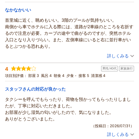
10%付！30日前の予約限定！/素泊まり
ツイン
食事なし
宿泊価格帯：
10,001～11,000円(大人一人あたり/税込)
なかなかいい
首里城に近く、眺めもいい。3階のプールが気持ちいい。
南側から車でホテルに入る際には、道路が2車線のところを右折す
るので注意が必要。カーブの途中で曲がるのですが、突然ホテル
入口となり入りづらい。また、左側車線にいると右に並行車がい
るとぶつかる恐れあり。
（投稿日：2026/08/04）
詳しくみる
宿泊時期：
2026年08月宿泊 (家族旅行)
4
男性/40代
家族旅行
投稿者：
たっつんとえいきちさん
(男性/60代)
宿泊プラン：
【じゃらんのお得な10日間】30日前限定最大15％OFF！☆素
項目別評価：
部屋 3
風呂 4
朝食 4
夕食 -
接客 5
清潔感 4
泊まり
ツイン
食事なし
宿泊価格帯：
10,001～11,000円(大人一人あたり/税込)
スタッフさんの対応が良かった
タクシーを呼んでもらったり、荷物を預かってもらったりしまし
たが、丁寧に対応いただきました。
お部屋が少し湿気の匂いがしたので、気になりました。
ありがとうございました。
（投稿日：2026/07/31）
詳しくみる
宿泊時期：
2026年07月宿泊 (家族旅行)