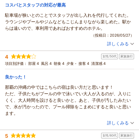
る機会があればリピートしたいです。
宿泊価格帯：
13,001～14,000円(大人一人あたり/税込)
コスパとスタッフの対応が最高
駐車場が狭いとのことでスタッフが出し入れを代行してくれた。
ラウンジやプールやジムなどもこじんまりながら楽しめた。駅か
らは遠いので、車利用であればおすすめのホテル。
（投稿日：2026/05/27）
詳しくみる
宿泊時期：
2026年05月宿泊 (家族旅行)
投稿者：
カシさん
(男性/60代)
4
女性/50代
家族旅行
宿泊プラン：
【じゃらんスペシャルウィーク】＜早期割＞さらにポイント
10％付！天空のラウンジで過ごす大人旅。
ツイン
朝のみ
項目別評価：
部屋 4
風呂 4
朝食 4
夕食 -
接客 4
清潔感 4
宿泊価格帯：
10,001～11,000円(大人一人あたり/税込)
良かった！
那覇の沖縄の中ではこちらの宿は良い方だと思います！
ただ、子供たちがプールの中で泳いでい大人が入るのが、入りに
くく、大人時間を設けると良いかと。あと、子供が汚したみたい
で、水が汚かったので、プール掃除をこまめにすると良いと思い
ます。
（投稿日：2026/05/21）
詳しくみる
宿泊時期：
2026年05月宿泊 (家族旅行)
5
女性/60代
家族旅行
投稿者：
ほしさん
(女性/50代)