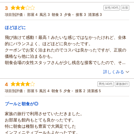
投稿者：
むーみんさん
(男性/40代)
3
女性/40代
出張
宿泊プラン：
【ファミリー応援】お子様歓迎♪当プランに限り12歳以下まで
添い寝無料！／朝食付き
ツイン
朝のみ
項目別評価：
部屋 4
風呂 3
朝食 3
夕食 -
接客 3
清潔感 3
宿泊価格帯：
14,001～15,000円(大人一人あたり/税込)
ほどほどに
飛び抜けて感動！最高！みたいな感じではなかったけれど、全体
的にバランスよく、ほどほどに良かったです。
クーポンでお安く泊まれたのでコスパは良かったですが、正規の
価格なら他に泊まるかも。
朝食会場の女性スタッフさんが少し残念な接客でしたので、そこ
でマイナスイメージがついてしまったのでこの星評価です。
（投稿日：2026/07/29）
詳しくみる
宿泊時期：
2026年07月宿泊 (出張)
4
男性/40代
家族旅行
投稿者：
ＡＭさん
(女性/40代)
宿泊プラン：
【じゃらん限定】期間限定！最上階プレミアラウンジアクセス
項目別評価：
部屋 5
風呂 4
朝食 5
夕食 -
接客 2
清潔感 5
付！さらに朝食もついてお得♪
ツイン
朝のみ
宿泊価格帯：
17,001～18,000円(大人一人あたり/税込)
プールと朝食が◎
家族の旅行で利用させていただきました。
お部屋も館内もとても良かったです。
特に朝食は種類も豊富で大満足でした
インフィニティプールもよかったです。