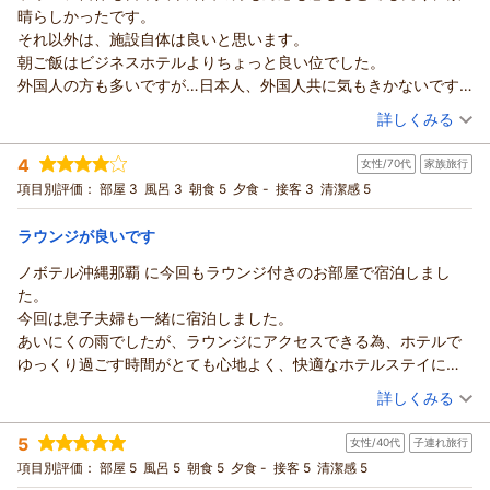
晴らしかったです。
それ以外は、施設自体は良いと思います。
朝ご飯はビジネスホテルよりちょっと良い位でした。
外国人の方も多いですが…日本人、外国人共に気もきかないです
が、それ以前に笑顔もないし対応も感じ良くない。
（投稿日：2026/07/08）
詳しくみる
笑顔もない。
宿泊時期：
2026年07月宿泊 (家族旅行)
3／1の値段で泊まったホテルの方が、とても対応も良く良かった
4
女性/70代
家族旅行
投稿者：
まーま1133さん
(女性/40代)
です。
宿泊プラン：
【5月厳選】＜早期割＞30日前の予約限定で15％OFF！／プレ
項目別評価：
部屋 3
風呂 3
朝食 5
夕食 -
接客 3
清潔感 5
値段と全然見合ってない。
ミアラウンジアクセス付
ツイン
朝のみ
ハイクラスなので、もう少し良いかと思いましたが…
宿泊価格帯：
20,001～21,000円(大人一人あたり/税込)
ラウンジが良いです
人それぞれですが、私にはとても残念でした。
ノボテル沖縄那覇 に今回もラウンジ付きのお部屋で宿泊しまし
た。
今回は息子夫婦も一緒に宿泊しました。
あいにくの雨でしたが、ラウンジにアクセスできる為、ホテルで
ゆっくり過ごす時間がとても心地よく、快適なホテルステイにな
りました。
（投稿日：2026/07/04）
詳しくみる
特に朝食は種類も豊富でどれも美味しく、沖縄らしいメニューも
宿泊時期：
2026年05月宿泊 (家族旅行)
楽しめて大満足です。
5
女性/40代
子連れ旅行
投稿者：
マコリンさん
(女性/70代)
ラウンジも落ち着いた雰囲気で、眺めも良くゆったりと過ごせま
宿泊プラン：
【じゃらんのお得な10日間】30日前限定最大15％OFF！最上
項目別評価：
部屋 5
風呂 5
朝食 5
夕食 -
接客 5
清潔感 5
した。スタッフの皆さんも親切で、また沖縄に来る際にはぜひ利
階ラウンジで過ごす大人旅☆朝食ブッフェ付！
ツイン
朝のみ