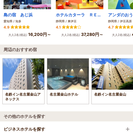
島の宿 あじ浜
ホテルカターラ ＲＥＳＯＲＴ＆ＳＰＡ
愛知県 / 知多
静岡県 / 東伊豆
静岡県 / 伊豆高原
4.9
4.1
4.7
16,200円～
37,280円～
大人2名(税込)
大人2名(税込)
大人2名(税込)
周辺のおすすめ宿
名鉄イン名古屋金山ア
名古屋金山ホテル
名鉄イン名古屋金山
ネックス
その他のホテルを探す
ビジネスホテルを探す