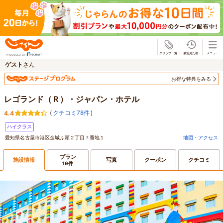
じゃらん
ゲスト
さん
お得な特典をみる
レゴランド（Ｒ）・ジャパン・ホテル
(
クチコミ78件
)
4.4
ハイクラス
愛知県名古屋市港区金城ふ頭２丁目７番地１
地図・アクセス
プラン
施設情報
写真
クーポン
クチコミ
19件