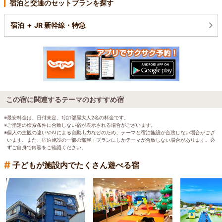
宿泊と交通のセットプランを探す
宿泊 ＋ JR 新幹線・特急
この宿に関連するテーマのおすすめ宿
※最安料金は、日付未定、1泊1部屋大人2名の料金です。
※ご指定の検索条件に合致しない宿が表示される場合がございます。
※個人の主観の違いやAIによる自動出力などのため、テーマと宿泊施設が合致しない場合がござ
います。また、宿泊施設の一部の部屋・プランにしかテーマが合致しない場合があります。必
ずご自身で内容をご確認ください。
#
子どもが施設内でたくさん遊べる宿