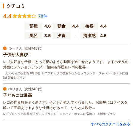
クチコミ
4.4
78件
部屋
4.6
朝食
4.4
接客
4.4
風呂
3.5
夕食
-
清潔感
4.5
つーさん (女性/40代)
子供が大喜び！
レゴ大好きな子供にとって夢のような時間を過ごせたようです。 まずホテルの
外観にテンションアップ！ 館内も部屋もレゴの世界…
【じゃらんのお得な10日間】レゴブロックの世界が広がるレゴランド・ジャパン・ホテルに宿
泊! 朝食付プラン
ゆりさん (女性/40代)
子どもには最高
レゴの世界観を全く崩さず、子どもが喜んでくれました。お部屋にはクイズを
解いて宝箱あけるような仕掛けがあって、なんと人数分…
レゴブロックの世界が広がるレゴランド・ジャパン・ホテルに宿泊♪♪ 朝食付プラン
すべてのクチコミをみる