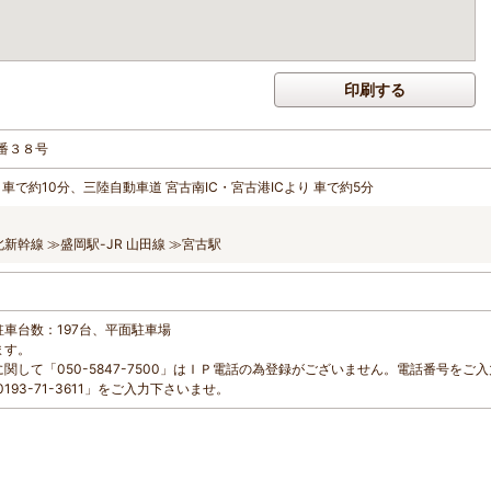
印刷する
番３８号
車で約10分、三陸自動車道 宮古南IC・宮古港ICより 車で約5分
北新幹線 ≫盛岡駅-JR 山田線 ≫宮古駅
、駐車台数：197台、平面駐車場
ます。
関して「050-5847-7500」はＩＰ電話の為登録がございません。電話番号をご
93-71-3611」をご入力下さいませ。