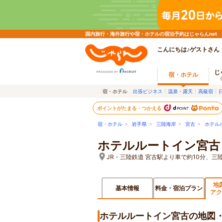
国内旅行・海外旅行や宿・ホテルの宿泊予約はじゃらんnet
こんにちは♪ゲストさん
じ
宿・ホテル
宿・ホテル
出張ビジネス
温泉・露天
高級宿
ポイントがたまる・つかえる
宿・ホテル
>
岩手県
>
三陸海岸
>
宮古
>
ホテル
ホテルルートイン宮古
JR・三陸鉄道 宮古駅より車で約10分、三陸
地
基本情報
料金・宿泊プラン
アク
ホテルルートイン宮古の地図