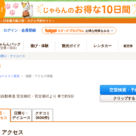
 ～日本最大級の宿・ホテル予約サイト～
ログイン
会員登録
お得な特典をみる
ゃらんパック
遊び・体験
観光ガイド
レンタカー
航空券
（交通＋宿泊）
日帰り・デイユース
ルートイン宮古
> 地図・アクセス情報
空室検索・予
自動車道 宮古南IC・宮古港ICより 車で約5分
クリップする
図・
日帰り・
クチコミ
セス
デイユース
(600件)
・アクセス