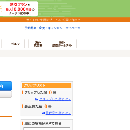
サイトのご利用方法
ヘルプ/問い合わせ
予約照会・変更・キャンセル
マイページ
海外
海外
ゴルフ
航空券
航空券+ホテル
約
0
クリップした宿とは？
0
最近見た宿とは？