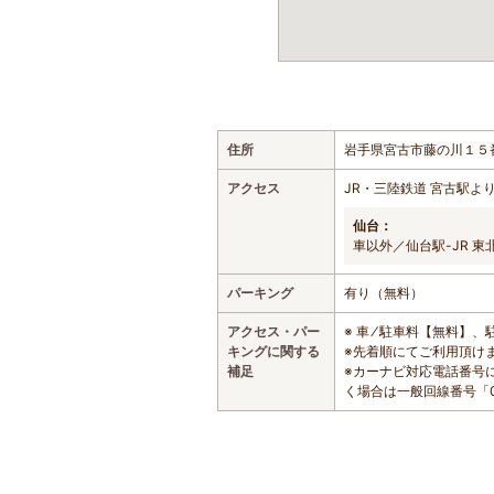
住所
岩手県宮古市藤の川１５
アクセス
JR・三陸鉄道 宮古駅より
仙台：
車以外／仙台駅-JR 東
パーキング
有り（無料）
アクセス・パー
※ 車 ⁄ 駐車料【無料】
キングに関する
※先着順にてご利用頂け
補足
※カーナビ対応電話番号に
く場合は一般回線番号「01
おすすめの遊び・体験スポット