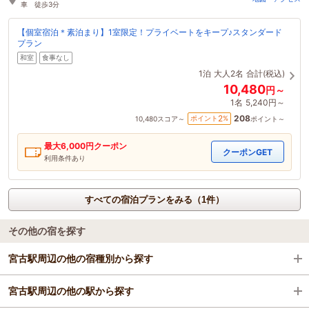
車 徒歩3分
【個室宿泊＊素泊まり】1室限定！プライベートをキープ♪スタンダード
プラン
和室
食事なし
1泊
大人2名
合計(税込)
10,480
円～
1名
5,240円～
208
2
ポイント
%
10,480
スコア～
ポイント～
最大
6,000
円クーポン
クーポンGET
利用条件あり
すべての宿泊プランをみる（1件）
その他の宿を探す
宮古駅周辺の他の宿種別から探す
宮古駅周辺の他の駅から探す
ビジネスホテル