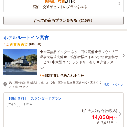
新幹線・特急
の
宿泊＋交通がセットのプランをみる
すべての宿泊プランをみる（210件）
ホテルルートイン宮古
(600件)
4.2
◆全室無料インターネット回線完備◆ラジウム人工
温泉大浴場完備◆ご宿泊者様バイキング朝食無料サ
ービス♪◆大型コインランドリー有り◆夕食レストラ
ン受付停止日 6月19日（金）、6月20日（土）
9時間前に予約されました
JR・三陸鉄道 宮古駅より車で約10分、三陸自動車道 宮古南IC・宮古港IC
地図・アクセス
より 車で約5分
【朝食無料】 スタンダードプラン
ツイン
朝のみ
1泊
大人2名
合計(税込)
14,050
円～
1名
7,025円～