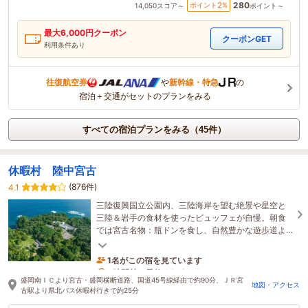
280
2
ポイント
%
14,050
スコア～
ポイント～
最大
6,000
円クーポン
クーポンGET
利用条件あり
往復航空券
や
新幹線・特急
の
宿泊＋交通がセットのプランをみる
すべての宿泊プランをみる（45件）
休暇村 陸中宮古
(876件)
4.1
三陸復興国立公園内、三陸海岸を望む絶景や星空と
三陸＆岩手の食材を使ったビュッフェが自慢。朝食
では宮古名物：瓶ドンを食し、自然豊かな遊歩道よ
り本州最東端の日の出を望む【宮古駅より無料送迎
バス有】
1名がこの宿を見ています
3時間前に予約されました
盛岡南ＩＣより宮古・盛岡横断道路、国道45号線経由で約90分、ＪＲ宮
地図・アクセス
古駅より県北バス休暇村行きで約25分