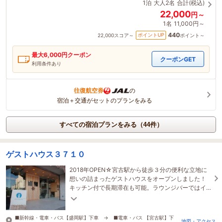
1泊
大人2名
合計(税込)
22,000
円～
1名
11,000円～
440
ポイントUP
22,000
スコア～
ポイント～
最大
6,000
円クーポン
クーポンGET
利用条件あり
往復航空券
の
宿泊＋交通がセットのプランをみる
すべての宿泊プランをみる（44件）
ゲストハウス３７１０
2018年OPEN☆宮古駅から徒歩３分の便利な立地に
想いの詰まったゲストハウスをオープンしました！
キッチン付で長期滞在も可能。ラウンジバーではイ
ベントも盛ん♪宮古の食や人との出会いを楽しんで♪
■新幹線・電車・バス【盛岡駅】下車 → ■電車・バス 【宮古駅】下
地図・アクセス