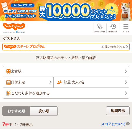
じゃらん
ゲスト
さん
お得な特典をみる
宮古駅周辺のホテル・旅館・宿泊施設
宮古駅
日付未定
1部屋 大人2名
こだわり条件を追加する
地図表示
おすすめ順
安い順
7
スコアについて
軒中
1
～
7
軒表示