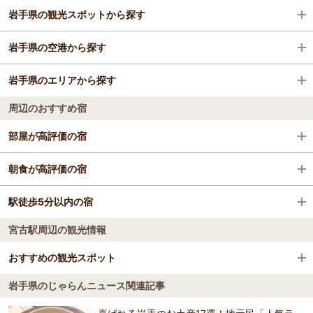
岩手県の観光スポットから探す
旅館
釜石駅
岩手県の空港から探す
格安ホテル
川内駅
宮沢賢治記念館
岩手県のエリアから探す
久慈駅
北上市立公園展勝地
花巻空港（いわて花巻空港）
周辺のおすすめ宿
田野畑駅
小岩井農場まきば園
盛岡
部屋が高評価の宿
鵜住居駅
中尊寺
花巻･北上･遠野
ホテル フォルクローロ三陸釜石＜JR東日本ホテル
朝食が高評価の宿
大槌駅
賢治の学校
奥州・平泉・一関
ズ＞
ホテル フォルクローロ三陸釜石＜JR東日本ホテル
駅徒歩5分以内の宿
ホテルルートイン大船渡
浪板海岸駅
厳美渓
安比・八幡平・二戸
ズ＞
宮古駅周辺の観光情報
ホテル フォルクローロ三陸釜石＜JR東日本ホテル
久慈グランドホテル
陸中山田駅
歴史公園えさし藤原の郷
雫石
ズ＞
ホテルルートイン釜石
おすすめの観光スポット
久慈グランドホテル
磯鶏駅
中尊寺金色堂
三陸海岸
ホテルルートイン大船渡
岩手県のじゃらんニュース関連記事
ホテルグリーンベル高勘
青の洞窟
4.2
種市駅
毛越寺