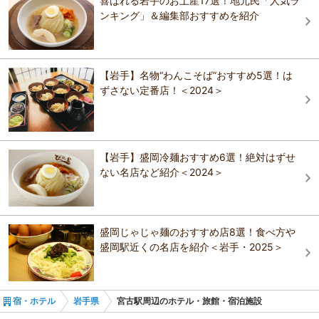
喜ばれる岩手のお土産17選！地元民「人気ラ
光明石温泉 ホテル釜石ヒルズリバーサイド店 BBH
ホテルルートイン釜石
ンキング」＆編集部おすすめを紹介
ホテルグループ
大船渡プラザホテル
おすすめの観光スポットガイドを見る
石割桜
ホテル福富
大船渡プラザホテル
漁師めしがうまい！ 朝日を望む絶景露天温泉の
宿 大船渡温泉
【岩手】名物“わんこそば”おすすめ5選！は
大渡パンション
ずさない定番店！＜2024＞
釜石ベイシティホテル
浜べの料理宿 宝来館
大船渡プラザホテル
備長炭の湯 ホテルクラウンヒルズ釜石(BBHホテ
海鮮の宿ごいし荘別邸 海さんぽ
ルグループ)
【岩手】盛岡冷麺おすすめ6選！絶対はずせ
シティホテル山口
ない名店など紹介＜2024＞
漁師めしがうまい！ 朝日を望む絶景露天温泉の
陸前高田 キャピタルホテル１０００
宿 大船渡温泉
浜べの料理宿 宝来館
岩手・三陸海岸 やすらぎの宿 廣洋館
盛岡じゃじゃ麺のおすすめ店8選！食べ方や
盛岡駅近くの名店を紹介＜岩手・2025＞
海鮮の宿ごいし荘別邸 海さんぽ
宿・ホテル
岩手県
宮古駅周辺のホテル・旅館・宿泊施設