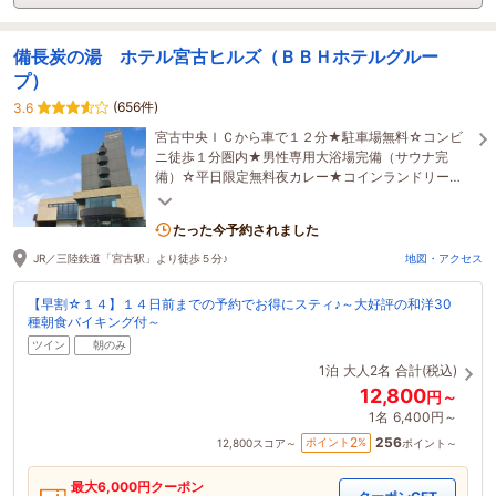
備長炭の湯 ホテル宮古ヒルズ（ＢＢＨホテルグルー
プ）
(656件)
3.6
宮古中央ＩＣから車で１２分★駐車場無料☆コンビ
ニ徒歩１分圏内★男性専用大浴場完備（サウナ完
備）☆平日限定無料夜カレー★コインランドリー完
備☆漫画本コーナー・レトロゲームコーナー★
たった今予約されました
JR／三陸鉄道「宮古駅」より徒歩５分♪
地図・アクセス
【早割☆１４】１４日前までの予約でお得にスティ♪～大好評の和洋30
種朝食バイキング付～
ツイン
朝のみ
1泊
大人2名
合計(税込)
12,800
円～
1名
6,400円～
256
2
ポイント
%
12,800
スコア～
ポイント～
最大
6,000
円クーポン