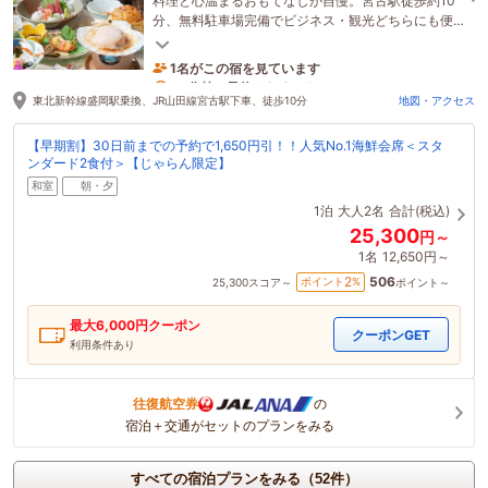
料理と心温まるおもてなしが自慢。宮古駅徒歩約10
分、無料駐車場完備でビジネス・観光どちらにも便
利です。
1名がこの宿を見ています
59分前に予約されました
東北新幹線盛岡駅乗換、JR山田線宮古駅下車、徒歩10分
地図・アクセス
【早期割】30日前までの予約で1,650円引！！人気No.1海鮮会席＜スタ
ンダード2食付＞【じゃらん限定】
和室
朝・夕
1泊
大人2名
合計(税込)
25,300
円～
1名
12,650円～
506
2
ポイント
%
25,300
スコア～
ポイント～
最大
6,000
円クーポン
クーポンGET
利用条件あり
往復航空券
の
宿泊＋交通がセットのプランをみる
すべての宿泊プランをみる（52件）