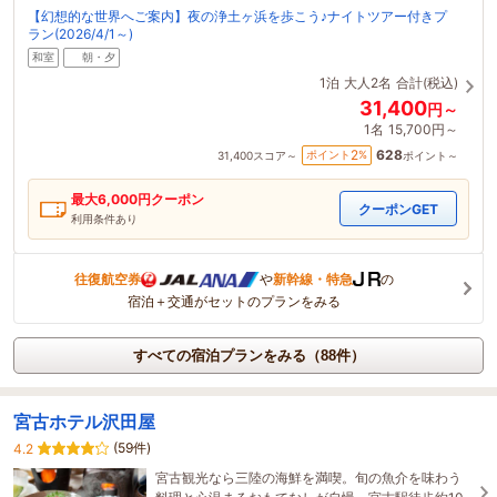
【幻想的な世界へご案内】夜の浄土ヶ浜を歩こう♪ナイトツアー付きプ
ラン(2026/4/1～)
和室
朝・夕
1泊
大人2名
合計(税込)
31,400
円～
1名
15,700円～
628
2
ポイント
%
31,400
スコア～
ポイント～
最大
6,000
円クーポン
クーポンGET
利用条件あり
往復航空券
や
新幹線・特急
の
宿泊＋交通がセットのプランをみる
すべての宿泊プランをみる（88件）
宮古ホテル沢田屋
(59件)
4.2
宮古観光なら三陸の海鮮を満喫。旬の魚介を味わう