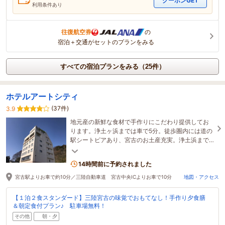
クーポンGET
利用条件あり
往復航空券
の
宿泊＋交通がセットのプランをみる
すべての宿泊プランをみる（25件）
ホテルアートシティ
(37件)
3.9
地元産の新鮮な食材で手作りにこだわり提供してお
ります。浄土ヶ浜までは車で5分。徒歩圏内には道の
駅シートピアあり、宮古のお土産充実。浄土浜まで
遊覧船が乗船可能◎ビジネスに観光に最適です！
14時間前に予約されました
宮古駅よりお車で約10分／三陸自動車道 宮古中央ICよりお車で10分
地図・アクセス
【１泊２食スタンダード】三陸宮古の味覚でおもてなし！手作り夕食膳
＆朝定食付プラン♪ 駐車場無料！
その他
朝・夕