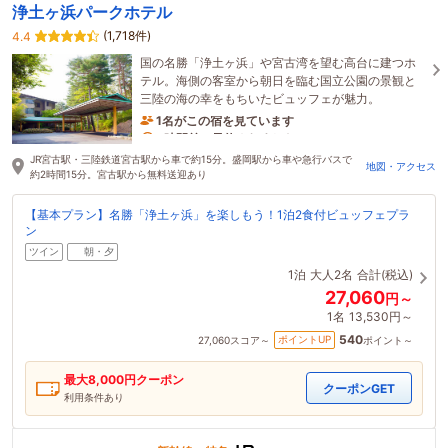
浄土ヶ浜パークホテル
(1,718件)
4.4
国の名勝「浄土ヶ浜」や宮古湾を望む高台に建つホ
テル。海側の客室から朝日を臨む国立公園の景観と
三陸の海の幸をもちいたビュッフェが魅力。
1名がこの宿を見ています
8時間前に予約されました
JR宮古駅・三陸鉄道宮古駅から車で約15分。盛岡駅から車や急行バスで
地図・アクセス
約2時間15分。宮古駅から無料送迎あり
【基本プラン】名勝「浄土ヶ浜」を楽しもう！1泊2食付ビュッフェプラ
ン
ツイン
朝・夕
1泊
大人2名
合計(税込)
27,060
円～
1名
13,530円～
540
ポイントUP
27,060
スコア～
ポイント～
最大
8,000
円クーポン
クーポンGET
利用条件あり