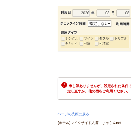
シングル
ツイン
ダブル
トリプル
4ベッド
和室
和洋室
申し訳ありませんが、設定された条件で
定し直すか、他の宿をご利用ください。
ページの先頭に戻る
[ホテル]レイクサイド入鹿 じゃらんnet