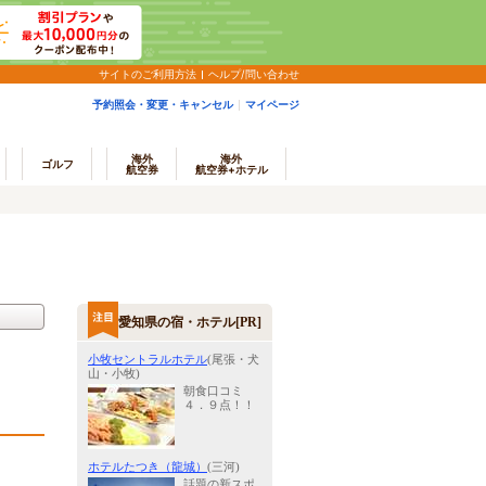
サイトのご利用方法
ヘルプ/問い合わせ
予約照会・変更・キャンセル
マイページ
海外
海外
ゴルフ
航空券
航空券+ホテル
愛知県の宿・ホテル[PR]
小牧セントラルホテル
(尾張・犬
山・小牧)
朝食口コミ
４．９点！！
ホテルたつき（龍城）
(三河)
話題の新スポ