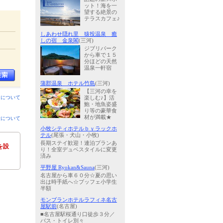
ット！海を一
望する絶景の
テラスカフェ♪
しあわせ隠れ里 猿投温泉 癒
しの宿 金泉閣
(三河)
ジブリパーク
から車で１５
分ほどの天然
温泉一軒宿
蒲郡温泉 ホテル竹島
(三河)
【三河の幸を
ンについて
楽しむ♪】活
鮑・地魚姿盛
り等の豪華食
材が満載★
金について
小牧シティホテルｂｙラックホ
テル
(尾張・犬山・小牧)
長期ステイ歓迎！連泊プランあ
を設
り！全室デュベスタイルに変更
済み
平野屋 Ryokan&Sauna
(三河)
名古屋から車６０分☆夏の思い
出は時手紙へ☆ブッフェ小学生
半額
モンブランホテルラフィネ名古
屋駅前
(名古屋)
■名古屋駅桜通り口徒歩３分／
バス・トイレ別々