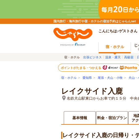
国内旅行・海外旅行や宿・ホテルの宿泊予約はじゃらんnet
こんにちは♪ゲストさん
じ
宿・ホテル
宿・ホテル
出張ビジネス
温泉・露天
高級宿
ポイントがたまる・つかえる
宿・ホテル
>
愛知県
>
尾張・犬山・小牧
>
犬山・
レイクサイド入鹿
名鉄犬山駅東口からお車で約１５分 中央
地
基本情報
料金・宿泊プラン
アク
レイクサイド入鹿の日帰り・