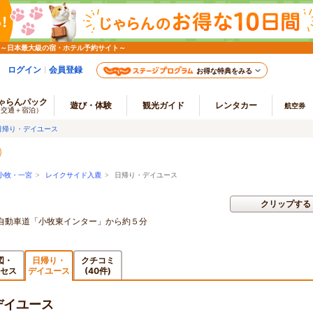
 ～日本最大級の宿・ホテル予約サイト～
ログイン
会員登録
お得な特典をみる
ゃらんパック
遊び・体験
観光ガイド
レンタカー
航空券
（交通＋宿泊）
日帰り・デイユース
小牧・一宮
>
レイクサイド入鹿
> 日帰り・デイユース
クリップする
自動車道「小牧東インター」から約５分
図・
日帰り・
クチコミ
セス
デイユース
(40件)
デイユース