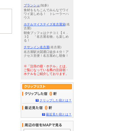
ブランシェ
(知多)
食材をもちこんでみんなでワイ
ワイ楽しめる！ トレーラーハ
ウス
ホテルマイステイズ名古屋栄
(名
古屋)
朝食ブッフェはクチコミ【４．
３】 「名古屋名物」も楽しめ
る！
チサンイン名古屋
(名古屋)
名古屋駅太閤通口徒歩４分！ア
クセス至便！名古屋めし朝食！
※「注目の宿・ホテル」とは、
ご覧になっている県の注目宿・
ホテルをご紹介しております。
0
クリップした宿とは？
0
最近見た宿とは？