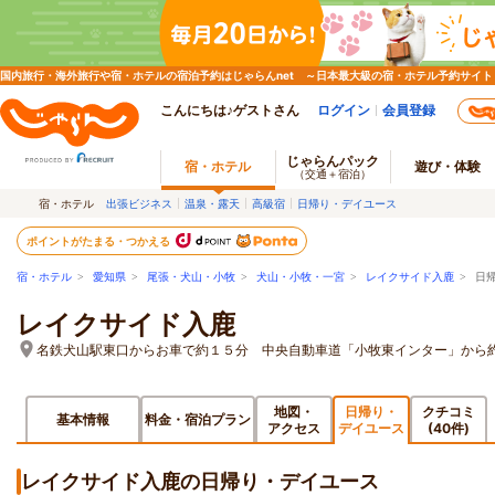
国内旅行・海外旅行や宿・ホテルの宿泊予約はじゃらんnet ～日本最大級の宿・ホテル予約サイト
こんにちは♪ゲストさん
ログイン
会員登録
じゃらんパック
宿・ホテル
遊び・体験
（交通＋宿泊）
宿・ホテル
出張ビジネス
温泉・露天
高級宿
日帰り・デイユース
ポイントがたまる・つかえる
宿・ホテル
>
愛知県
>
尾張・犬山・小牧
>
犬山・小牧・一宮
>
レイクサイド入鹿
> 日
レイクサイド入鹿
名鉄犬山駅東口からお車で約１５分 中央自動車道「小牧東インター」から
地図・
日帰り・
クチコミ
基本情報
料金・宿泊プラン
アクセス
デイユース
(40件)
レイクサイド入鹿の日帰り・デイユース