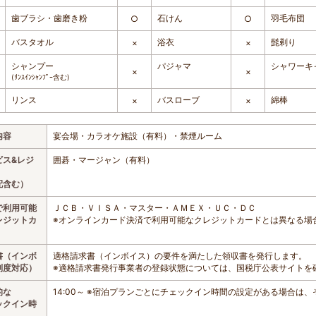
歯ブラシ・歯磨き粉
石けん
羽毛布団
○
○
バスタオル
浴衣
髭剃り
×
×
シャンプー
パジャマ
シャワーキ
×
×
(ﾘﾝｽｲﾝｼｬﾝﾌﾟｰ含む)
リンス
バスローブ
綿棒
×
×
内容
宴会場・カラオケ施設（有料）・禁煙ルーム
ビス&レジ
囲碁・マージャン（有料）
配含む）
で利用可能
ＪＣＢ・ＶＩＳＡ・マスター・ＡＭＥＸ・ＵＣ・ＤＣ
レジットカ
※オンラインカード決済で利用可能なクレジットカードとは異なる場
書（インボ
適格請求書（インボイス）の要件を満たした領収書を発行します。
制度対応）
※適格請求書発行事業者の登録状態については、国税庁公表サイトを
的な
14:00～ ※宿泊プランごとにチェックイン時間の設定がある場合は
ックイン時