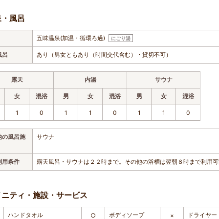
泉・風呂
五味温泉(加温・循環ろ過)
にごり湯
風呂
あり（男女ともあり（時間交代含む）・貸切不可）
露天
内湯
サウナ
女
混浴
男
女
混浴
男
女
混浴
1
0
1
1
0
1
1
0
他の風呂施
サウナ
利用条件
露天風呂・サウナは２２時まで。その他の浴槽は翌朝８時まで利用可
メニティ・施設・サービス
ハンドタオル
ボディソープ
ドライヤー
○
×