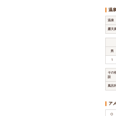
温
温泉
露天
男
1
その
設
風呂
ア
○