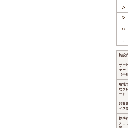
○
○
○
×
施設
サー
ャー
（手
現地
なク
ード
領収
イス
標準
チェ
間