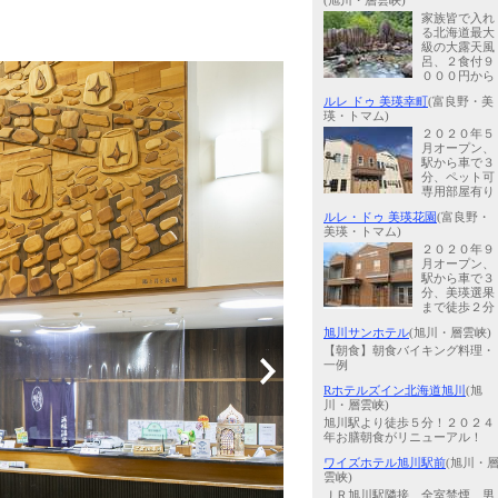
(旭川・層雲峡)
家族皆で入れ
る北海道最大
級の大露天風
呂、２食付９
０００円から
ルレ ドゥ 美瑛幸町
(富良野・美
瑛・トマム)
２０２０年５
月オープン、
駅から車で３
分、ペット可
専用部屋有り
ルレ・ドゥ 美瑛花園
(富良野・
美瑛・トマム)
２０２０年９
月オープン、
駅から車で３
分、美瑛選果
まで徒歩２分
旭川サンホテル
(旭川・層雲峡)
【朝食】朝食バイキング料理・
一例
Rホテルズイン北海道旭川
(旭
川・層雲峡)
旭川駅より徒歩５分！２０２４
年お膳朝食がリニューアル！
ワイズホテル旭川駅前
(旭川・
雲峡)
ＪＲ旭川駅隣接 全室禁煙 男