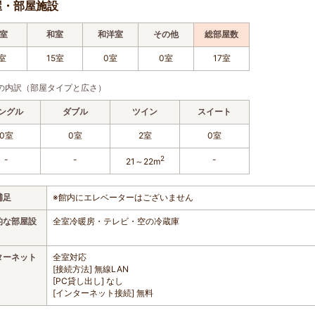
屋・部屋施設
室
和室
和洋室
その他
総部屋数
室
15室
0室
0室
17室
の内訳（部屋タイプと広さ）
ングル
ダブル
ツイン
スイート
0室
0室
2室
0室
-
-
2
-
21～22m
補足
※館内にエレベーターはございません
的な部屋設
全室冷暖房・テレビ・空の冷蔵庫
ターネット
全室対応
[接続方法] 無線LAN
[PC貸し出し] なし
[インターネット接続] 無料