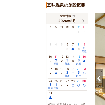
五味温泉の施設概要
空室情報
2026年8月
月
火
水
木
金
土
日
1
2
3
4
5
6
7
8
9
3
×
▲
×
部屋
10
11
12
13
14
15
16
2
3
3
×
×
×
▲
部屋
部屋
部屋
17
18
19
20
21
22
23
2
3
×
▲
×
○
○
部屋
部屋
24
25
26
27
28
29
30
3
1
×
×
○
○
○
部屋
部屋
31
▲
※1泊時の空室情報となります。連泊