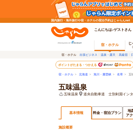
国内旅行・海外旅行や宿・ホテルの宿泊予約はじゃらんnet
こんにちは♪ゲストさん
じ
宿・ホテル
宿・ホテル
出張ビジネス
温泉・露天
高級宿
ポイントがたまる・つかえる
宿・ホテル
>
北海道
>
旭川・層雲峡
>
名寄
> 五
五味温泉
五味温泉
道央自動車道 士別剣淵イン
地
基本情報
料金・宿泊プラン
アク
施設概要