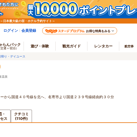
 ～日本最大級の宿・ホテル予約サイト～
ログイン
会員登録
お得な特典をみる
ゃらんパック
遊び・体験
観光ガイド
レンタカー
航空券
（交通＋宿泊）
日帰り・デイユース
味温泉
ターから国道４０号線を北へ、名寄市より国道２３９号線経由約３０分
図・
クチコミ
セス
(110件)