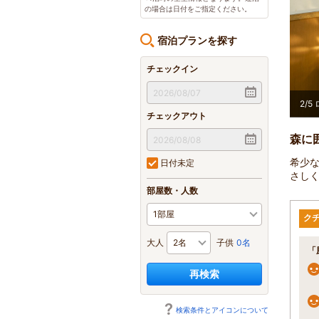
の場合は日付をご指定ください。
宿泊プランを探す
チェックイン
し上がりください。
2
/
5
チェックアウト
森に
希少
日付未定
さし
部屋数・人数
ク
大人
子供
0名
「
再検索
検索条件とアイコンについて