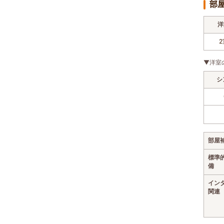
部
洋
2
▼洋室
シ
部屋
標準
備
イン
関連