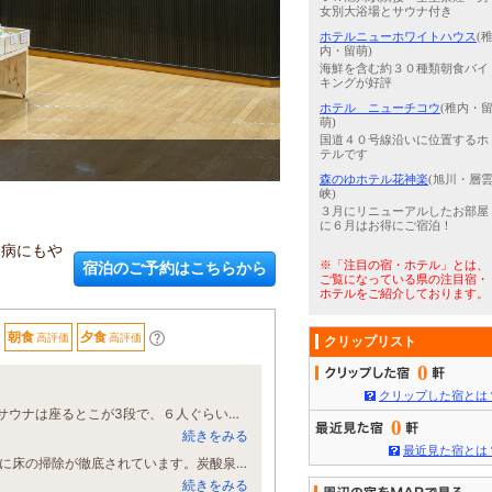
女別大浴場とサウナ付き
ホテルニューホワイトハウス
(
内・留萌)
海鮮を含む約３０種類朝食バイ
キングが好評
ホテル ニューチコウ
(稚内・
萌)
国道４０号線沿いに位置するホ
テルです
3
/
5
大浴場：国内では珍しい含二
森のゆホテル花神楽
(旭川・層
峡)
３月にリニューアルしたお部屋
に６月はお得にご宿泊！
膚病にもや
宿泊のご予約はこちらから
※「注目の宿・ホテル」とは、
ご覧になっている県の注目宿・
ホテルをご紹介しております。
朝食
夕食
高評価
高評価
クリップリスト
0
クリップした宿とは
翌日サッカーの為、２週連続で土曜日宿泊。温泉サウナは申し分無しの宿です。サウナは座るとこが3段で、６人ぐらいならゆったりと楽しめます。テレビもありました。夏休み中の土曜日でも空いてました。水風船は基本一人の大きさだと思います。炭酸泉は内風呂の1っだけで効能湯と書いてます。シュワシュワした気泡は感じませんが、下からの吹き出しが気持ちいいです。露天風呂の風も気持ちいいので、サウナ好きなら繰り返し何時間も楽しめると思います。朝食は地元のトマトジュースが格別で、これを楽しみにリピートする人も多いそうです。実際また行きたいです。夕食は地元の卵をつける、すき焼き、刺身、揚げ物、中華ほか品数多く、とても美味しいです。食事処は単品のカツ丼など色々ありますので、そちらも食べてみたいです。 ただ朝食の時間が7時からで風呂が8時までなので、朝風呂は食事前でないと時間が無くなります。
0
続きをみる
最近見た宿とは
カヌー大会の帰りに、利用しました。 山の中の宿です。スリッパの必要が無い様に床の掃除が徹底されています。炭酸泉は小さい方の浴槽ですが、運動後の筋肉痛に効きました。 夕朝食とも満足できます。特に夕食は私の苦手なバイキングではなくて、工夫されていてとても良かったです。 宿の責任では無いのですが、ビールの自販機が少し使いづらかったです。
続きをみる