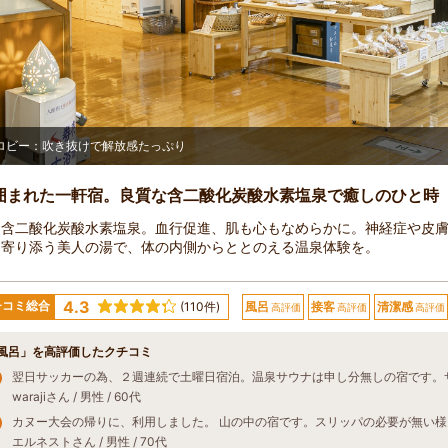
ロビー：吹き抜けで解放感たっぷり
囲まれた一軒宿。良質な含二酸化炭酸水素塩泉で癒しのひと時
な含二酸化炭酸水素塩泉。血行促進、肌も心もなめらかに。神経症や皮
く寄り添う美人の湯で、体の内側からととのえる温泉体験を。
4.3
チコミ総合
(110件)
風呂
接客
清潔感
高評価
高評価
高評価
風呂」を高評価したクチコミ
warajiさん / 男性 / 60代
エルネストさん / 男性 / 70代