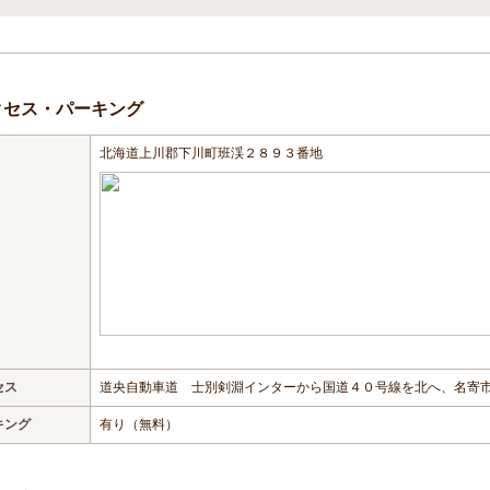
クセス・パーキング
北海道上川郡下川町班渓２８９３番地
セス
道央自動車道 士別剣淵インターから国道４０号線を北へ、名寄
キング
有り（無料）