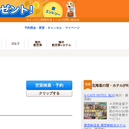
サイトのご利用方法
ヘルプ/問い合わせ
予約照会・変更・キャンセル
マイページ
海外
海外
ゴルフ
航空券
航空券+ホテル
空室検索・予約
北海道の宿・ホテル[PR
クリップする
A-GATE HOTEL 旭川
(旭川・層
雲峡)
４月料金値下
げ断行！ＧＷ
前の今がお得
大好評各種サ
ービス♪
層雲峡温泉 層雲峡観光ホテル