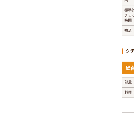
標準
チェ
時間
補足
ク
総
部屋
料理