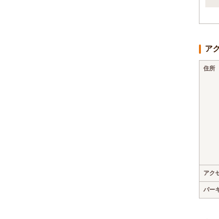
ア
住所
アク
パー