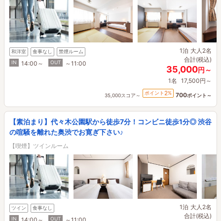
1泊
大人2名
和洋室
食事なし
禁煙ルーム
合計(税込)
IN
OUT
14:00～
～11:00
35,000
円～
1名
17,500円～
2
ポイント
%
700
35,000スコア～
ポイント～
【素泊まり】代々木公園駅から徒歩7分！コンビニ徒歩1分◎ 渋谷
の喧騒を離れた奥渋でお寛ぎ下さい♪
【喫煙】ツインルーム
1泊
大人2名
ツイン
食事なし
合計(税込)
IN
OUT
14:00～
～11:00