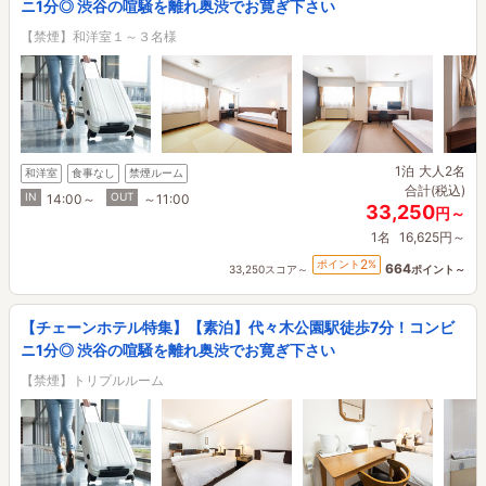
ニ1分◎ 渋谷の喧騒を離れ奥渋でお寛ぎ下さい
【禁煙】和洋室１～３名様
1泊
大人2名
和洋室
食事なし
禁煙ルーム
合計(税込)
IN
OUT
14:00～
～11:00
33,250
円～
1名
16,625円～
2
ポイント
%
664
33,250スコア～
ポイント～
【チェーンホテル特集】【素泊】代々木公園駅徒歩7分！コンビ
ニ1分◎ 渋谷の喧騒を離れ奥渋でお寛ぎ下さい
【禁煙】トリプルルーム