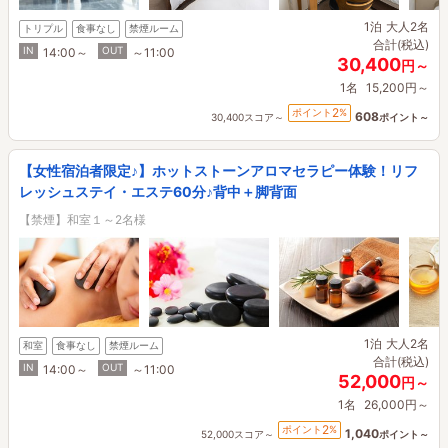
1泊
大人2名
トリプル
食事なし
禁煙ルーム
合計(税込)
IN
OUT
14:00～
～11:00
30,400
円～
1名
15,200円～
2
ポイント
%
608
30,400スコア～
ポイント～
【女性宿泊者限定♪】ホットストーンアロマセラピー体験！リフ
レッシュステイ・エステ60分♪背中＋脚背面
【禁煙】和室１～2名様
1泊
大人2名
和室
食事なし
禁煙ルーム
合計(税込)
IN
OUT
14:00～
～11:00
52,000
円～
1名
26,000円～
2
ポイント
%
1,040
52,000スコア～
ポイント～