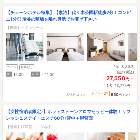
【チェーンホテル特集】【素泊】代々木公園駅徒歩7分！コンビ
ニ1分◎ 渋谷の喧騒を離れ奥渋でお寛ぎ下さい
【喫煙】ツインルーム
1泊
大人2名
ツイン
食事なし
合計(税込)
IN
OUT
14:00～
～11:00
27,550
円～
1名
13,775円～
2
ポイント
%
550
27,550スコア～
ポイント～
【女性宿泊者限定♪】ホットストーンアロマセラピー体験！リフ
レッシュステイ・エステ60分♪背中＋脚背面
【禁煙】和洋室１～３名様