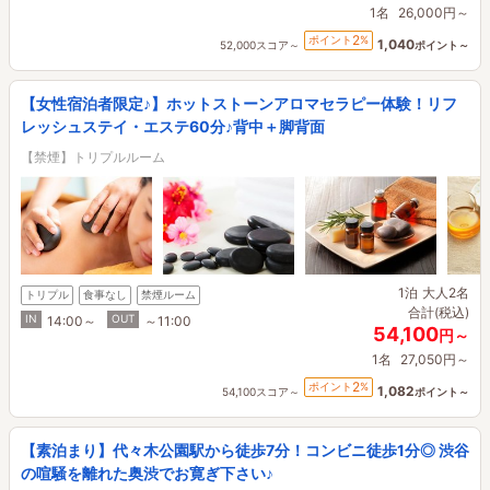
1名
26,000円～
2
ポイント
%
1,040
52,000スコア～
ポイント～
【女性宿泊者限定♪】ホットストーンアロマセラピー体験！リフ
レッシュステイ・エステ60分♪背中＋脚背面
【禁煙】トリプルルーム
1泊
大人2名
トリプル
食事なし
禁煙ルーム
合計(税込)
IN
OUT
14:00～
～11:00
54,100
円～
1名
27,050円～
2
ポイント
%
1,082
54,100スコア～
ポイント～
【素泊まり】代々木公園駅から徒歩7分！コンビニ徒歩1分◎ 渋谷
の喧騒を離れた奥渋でお寛ぎ下さい♪