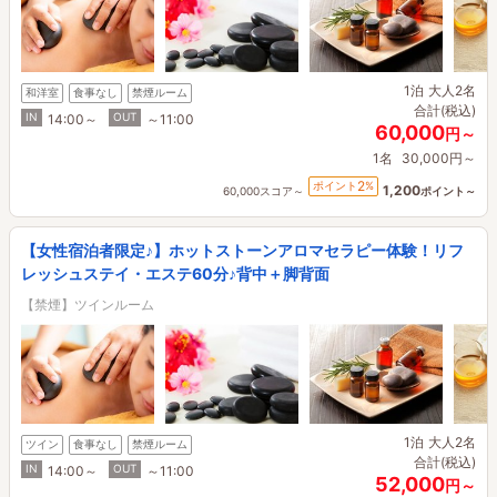
1泊
大人2名
和洋室
食事なし
禁煙ルーム
合計(税込)
IN
OUT
14:00～
～11:00
60,000
円～
1名
30,000円～
2
ポイント
%
1,200
60,000スコア～
ポイント～
【女性宿泊者限定♪】ホットストーンアロマセラピー体験！リフ
レッシュステイ・エステ60分♪背中＋脚背面
【禁煙】ツインルーム
1泊
大人2名
ツイン
食事なし
禁煙ルーム
合計(税込)
IN
OUT
14:00～
～11:00
52,000
円～