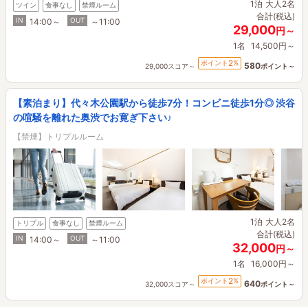
1泊
大人2名
ツイン
食事なし
禁煙ルーム
合計(税込)
IN
OUT
14:00～
～11:00
29,000
円～
1名
14,500円～
2
ポイント
%
580
29,000スコア～
ポイント～
【素泊まり】代々木公園駅から徒歩7分！コンビニ徒歩1分◎ 渋谷
の喧騒を離れた奥渋でお寛ぎ下さい♪
【禁煙】トリプルルーム
1泊
大人2名
トリプル
食事なし
禁煙ルーム
合計(税込)
IN
OUT
14:00～
～11:00
32,000
円～
1名
16,000円～
2
ポイント
%
640
32,000スコア～
ポイント～