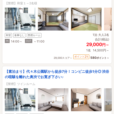
【禁煙】和室１～2名様
1泊
大人2名
和室
食事なし
禁煙ルーム
合計(税込)
IN
OUT
14:00～
～11:00
29,000
円～
1名
14,500円～
2
ポイント
%
580
29,000スコア～
ポイント～
【素泊まり】代々木公園駅から徒歩7分！コンビニ徒歩1分◎ 渋谷
の喧騒を離れた奥渋でお寛ぎ下さい♪
【禁煙】ツインルーム