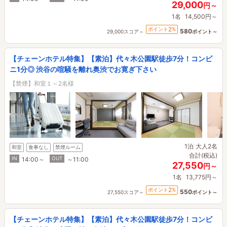
29,000
円～
1名
14,500円～
2
ポイント
%
580
29,000スコア～
ポイント～
【チェーンホテル特集】【素泊】代々木公園駅徒歩7分！コンビ
ニ1分◎ 渋谷の喧騒を離れ奥渋でお寛ぎ下さい
【禁煙】和室１～2名様
1泊
大人2名
和室
食事なし
禁煙ルーム
合計(税込)
IN
OUT
14:00～
～11:00
27,550
円～
1名
13,775円～
2
ポイント
%
550
27,550スコア～
ポイント～
【チェーンホテル特集】【素泊】代々木公園駅徒歩7分！コンビ