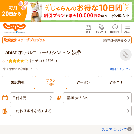
じゃらん
お得な特典をみる
Tabist ホテルニューワシントン 渋谷
(
クチコミ171件
)
3.7
東京都渋谷区神山町６－２
地図・アクセス
プラン
施設情報
クーポン
クチコミ
14件
日付未定
1部屋 大人2名
こだわり条件を追加する
スコアについて