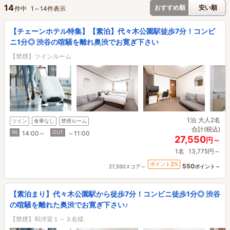
14
おすすめ順
安い順
件中
1
～
14
件表示
【チェーンホテル特集】【素泊】代々木公園駅徒歩7分！コンビ
ニ1分◎ 渋谷の喧騒を離れ奥渋でお寛ぎ下さい
【禁煙】ツインルーム
1泊
大人2名
ツイン
食事なし
禁煙ルーム
合計(税込)
IN
OUT
14:00～
～11:00
27,550
円～
1名
13,775円～
2
ポイント
%
550
27,550スコア～
ポイント～
【素泊まり】代々木公園駅から徒歩7分！コンビニ徒歩1分◎ 渋谷
の喧騒を離れた奥渋でお寛ぎ下さい♪
【禁煙】和洋室１～３名様