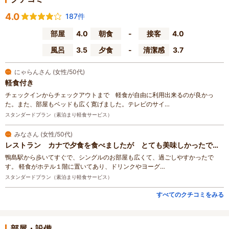
4.0
187件
部屋
4.0
朝食
-
接客
4.0
風呂
3.5
夕食
-
清潔感
3.7
にゃらんさん (女性/50代)
軽食付き
チェックインからチェックアウトまで 軽食が自由に利用出来るのが良かっ
た。また、部屋もベッドも広く寛げました。テレビのサイ…
スタンダードプラン（素泊まり軽食サービス）
みなさん (女性/50代)
レストラン カナで夕食を食べましたが とても美味しかったです。
鴨島駅から歩いてすぐで、シングルのお部屋も広くて、過ごしやすかったで
す。 軽食がホテル１階に置いてあり、ドリンクやヨーグ…
スタンダードプラン（素泊まり軽食サービス）
すべてのクチコミをみる
部屋・設備