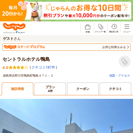
じゃらん
ゲスト
さん
お得な特典をみる
セントラルホテル鴨島
(
クチコミ187件
)
4.0
徳島県吉野川市鴨島町鴨島４７１－２
地図・アクセス
プラン
施設情報
クーポン
クチコミ
4件