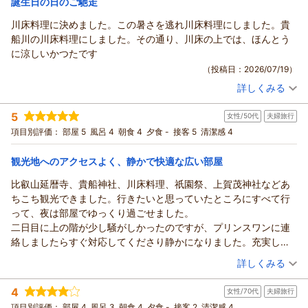
誕生日の日のご馳走
川床料理に決めました。この暑さを逃れ川床料理にしました。貴
ザ・プリンス 京都宝ヶ池、オートグラフコレクションからの返信
船川の川床料理にしました。その通り、川床の上では、ほんとう
この度はザ・プリンス 京都宝ヶ池をご利用いただきまして誠に
に涼しいかつたです
ありがとうございました。ご滞在をお楽しみいただけたとのこ
（投稿日：2026/07/19）
と、また客室の内容、牛丼等の朝食、ワゴンサービスについて
詳しくみる
お寄せスタッフ一同大変嬉しく思っております。今後も快適で
宿泊時期：
2026年07月宿泊 (夫婦旅行)
心地よいひとときをお過ごしいただけますよう、サービス向上
投稿者：
ヨウジさん
(男性/70代)
5
に努めてまいります。またのご来館を心よりお待ち申し上げて
女性/50代
夫婦旅行
宿泊プラン：
京の奥座敷・貴船 ひろやで愉しむ 川床の夕べ （夕朝食付
き）
おります。
ツイン
朝・夕
項目別評価：
部屋 5
風呂 4
朝食 4
夕食 -
接客 5
清潔感 4
宿泊価格帯：
30,001円以上(大人一人あたり/税込)
（返信日：2026/07/24）
観光地へのアクセスよく、静かで快適な広い部屋
ザ・プリンス 京都宝ヶ池、オートグラフコレクションからの返信
比叡山延暦寺、貴船神社、川床料理、祇園祭、上賀茂神社などあ
この度はザ・プリンス 京都宝ヶ池をご利用いただきまして誠に
ちこち観光できました。行きたいと思っていたところにすべて行
ありがとうございました。ご滞在や貴船エリアの川床料理をお
って、夜は部屋でゆっくり過ごせました。
楽しみいただけたとのこと、スタッフ一同大変嬉しく思ってお
二日目に上の階が少し騒がしかったのですが、プリンスワンに連
ります。今後も快適で心地よいひとときをお過ごしいただけま
絡しましたらすぐ対応してくださり静かになりました。充実した
すよう、サービス向上に努めてまいります。またのご来館を心
三日間でした。ありがとうございます。
（投稿日：2026/07/19）
詳しくみる
よりお待ち申し上げております。
（返信日：2026/07/24）
宿泊時期：
2026年07月宿泊 (夫婦旅行)
4
女性/70代
夫婦旅行
投稿者：
あこあこさん
(女性/50代)
宿泊プラン：
【じゃらんスペシャルウィーク】～初夏から紅葉まで。自然に
項目別評価：
部屋 4
風呂 3
朝食 4
夕食 -
接客 2
清潔感 4