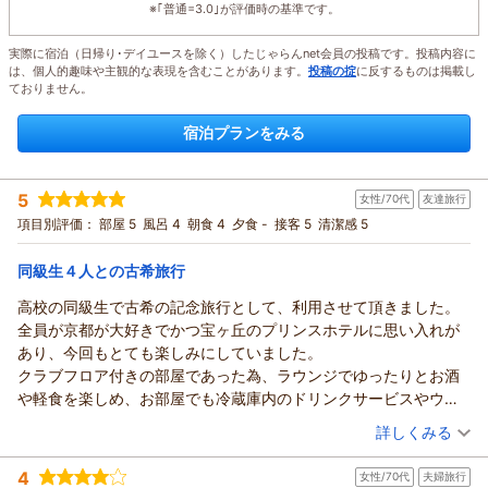
※｢普通=3.0｣が評価時の基準です。
実際に宿泊（日帰り･デイユースを除く）したじゃらんnet会員の投稿です。投稿内容に
は、個人的趣味や主観的な表現を含むことがあります。
投稿の掟
に反するものは掲載し
ておりません。
宿泊プランをみる
5
女性/70代
友達旅行
項目別評価：
部屋 5
風呂 4
朝食 4
夕食 -
接客 5
清潔感 5
同級生４人との古希旅行
高校の同級生で古希の記念旅行として、利用させて頂きました。
全員が京都が大好きでかつ宝ヶ丘のプリンスホテルに思い入れが
あり、今回もとても楽しみにしていました。
クラブフロア付きの部屋であった為、ラウンジでゆったりとお酒
や軽食を楽しめ、お部屋でも冷蔵庫内のドリンクサービスやウエ
ルカムサービスのスパークリングワインと焼き菓子等で満喫させ
（投稿日：2026/08/04）
詳しくみる
て頂き、最高に楽しいひとときでした。
宿泊時期：
2026年08月宿泊 (友達旅行)
接客態度も申し分なく、全員が又次の喜寿のお祝いにも来訪した
4
女性/70代
夫婦旅行
投稿者：
ゆうこさん
(女性/70代)