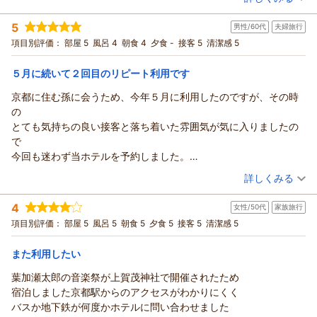
い休日を楽しめました。娘も凄く喜んで又行きたいと、ほんとに
オル補充や電話対応について、いただいたお声を真摯に受け止
宿泊時期：
2026年07月宿泊 (家族旅行)
素敵な休日でした、
め、各署と連携し改善に努めてまいります。今後もお客様に快
5
男性/60代
夫婦旅行
投稿者：
夢りんさん
(女性/70代)
ただ、朝食は思っていたのと、違って、普通で、
適で心地よいご滞在をお楽しみいただけますよう、より一層努
宿泊プラン：
京の奥座敷・貴船 ひろやで愉しむ 川床の夕べ （夕朝食付
項目別評価：
部屋 5
風呂 4
朝食 4
夕食 -
接客 5
清潔感 5
ただ、紅茶は絶品でした。とても、美味しかったです。
き）
めてまいります。またのお越しをスタッフ一同、心よりお待ち
ダブル
朝・夕
宿泊価格帯：
申しあげております。
30,001円以上(大人一人あたり/税込)
５月に続いて２回目のリピート利用です
（返信日：2026/07/20）
京都に住む孫に会うため、今年５月に利用したのですが、その時
ザ・プリンス 京都宝ヶ池、オートグラフコレクションからの返信
の
この度はザ・プリンス 京都宝ヶ池にご宿泊いただき、誠にあり
とても気持ちの良い接客と落ち着いた雰囲気が気に入りましたの
がとうございます。また、お忙しい中アンケートにご回答いた
で
だきましたこと、心より御礼申し上げます。川床プランの夕食
今回も迷わず当ホテルを予約しました。
をご満足いただけたとのこと、お寄せいただきましたご評価を
車利用なので、京都市内で駐車場が充分ある点もポイント高いで
（投稿日：2026/07/13）
大変嬉しく拝読する一方で、朝食の内容について、いただいた
詳しくみる
す。
お声を真摯に受け止め、各署と連携し改善に努めてまいりま
宿泊時期：
2026年07月宿泊 (夫婦旅行)
車での到着時も、和服をお召しの女性スタッフが明るい笑顔で
す。今後もお客様に快適で心地よいご滞在をお楽しみいただけ
4
女性/50代
家族旅行
投稿者：
あかさたさん
(男性/60代)
車まで荷物を取りに来てくださいました。
ますよう、より一層努めてまいります。またのお越しをスタッ
宿泊プラン：
【じゃらんのお得な10日間】6月●洛北リゾートで過ごす京都
項目別評価：
部屋 5
風呂 5
朝食 5
夕食 5
接客 5
清潔感 5
チェックインではお部屋をアップグレードしていただきました
時間（朝食付き）
フ一同、心よりお待ち申しあげております。
ツイン
朝のみ
し、
宿泊価格帯：
17,001～18,000円(大人一人あたり/税込)
（返信日：2026/07/20）
また利用したい
駐車券処理機が混雑していたら、後ほど処理をしておきますと
すかさず係の方がレシートを預かってくださいました。
葉加瀬太郎の音楽祭が上賀茂神社で開催されたため
ザ・プリンス 京都宝ヶ池、オートグラフコレクションからの返信
些細なことかもしれませんが、とても小さなところにも
宿泊しました京都駅からのアクセスがわかりにくく
この度はザ・プリンス 京都宝ヶ池をご利用いただきまして誠に
スタッフが気を配っていただいているのがよくわかります。
バスか地下鉄が何度かホテルに問い合わせました
ありがとうございました。また、この度はサービスに関するご