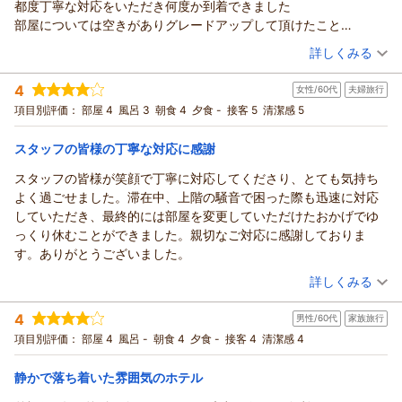
また孫に会いに行く際はもちろんですが、
都度丁寧な対応をいただき何度か到着できました
感想をお寄せいただき、重ねて御礼申し上げます。ご滞在をお
これからは京都での滞在の定宿になりそうです。
部屋については空きがありグレードアップして頂けたこと
楽しみいただけたとのこと、またスタッフ対応について温かい
気持ちのよく滞在できました、ありがとうございました。
夕食時間の変更を快くしていただけて助かりました
（投稿日：2026/06/28）
お言葉を拝読し、スタッフ一同大変嬉しく存じます。今後もよ
詳しくみる
夕食も美味しく窓から見える庭の花が気になり
り一層、お客様にご満足いただけるホテルを目指し、精進して
宿泊時期：
2026年05月宿泊 (家族旅行)
翌朝は紫陽花や季節の花が咲く庭を楽しみました
まいります。またのご来館を心よりお待ち申し上げておりま
4
女性/60代
夫婦旅行
投稿者：
ぷりんさん
(女性/50代)
市内から離れていて不便なようで緑豊かな静かな空間で
す。
宿泊プラン：
夕食は気軽にコースディナーで京都を満喫!冬旅にもおすすめ
項目別評価：
部屋 4
風呂 3
朝食 4
夕食 -
接客 5
清潔感 5
ゆったりと過ごせて満足でした
(夕朝食付き)
ツイン
朝・夕
（返信日：2026/07/20）
また観光で訪れる際には利用したいなと思えるホテルでした
宿泊価格帯：
25,001～26,000円(大人一人あたり/税込)
スタッフの皆様の丁寧な対応に感謝
スタッフの皆様が笑顔で丁寧に対応してくださり、とても気持ち
よく過ごせました。滞在中、上階の騒音で困った際も迅速に対応
していただき、最終的には部屋を変更していただけたおかげでゆ
っくり休むことができました。親切なご対応に感謝しておりま
す。ありがとうございました。
（投稿日：2026/06/23）
詳しくみる
宿泊時期：
2026年06月宿泊 (夫婦旅行)
4
男性/60代
家族旅行
投稿者：
makiさん
(女性/60代)
宿泊プラン：
【じゃらんスペシャルウィーク】～初夏から紅葉まで。自然に
項目別評価：
部屋 4
風呂 -
朝食 4
夕食 -
接客 4
清潔感 4
包まれる京都リゾート～（朝食付き）
ツイン
朝のみ
宿泊価格帯：
13,001～14,000円(大人一人あたり/税込)
静かで落ち着いた雰囲気のホテル