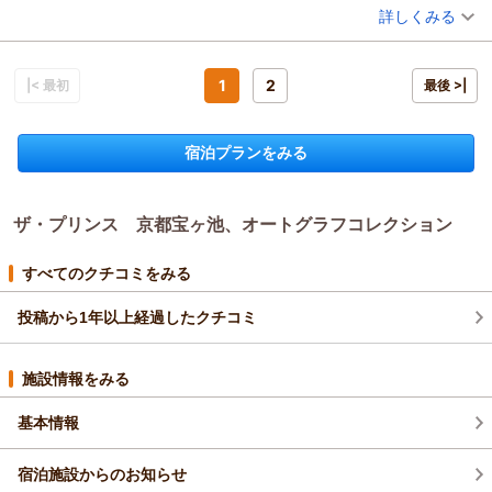
詳しくみる
宿泊時期：
2026年03月宿泊 (夫婦旅行)
投稿者：
甲斐さん
(女性/50代)
宿泊プラン：
【ベーシックレート】クラブフロアステイ （クラブラウンジ
朝食付き）貴船・大原への観光にもおすすめ！
1
2
|< 最初
ダブル
朝のみ
最後 >|
宿泊価格帯：
14,001～15,000円(大人一人あたり/税込)
宿泊プランをみる
ザ・プリンス 京都宝ヶ池、オートグラフコレクション
すべてのクチコミをみる
投稿から1年以上経過したクチコミ
施設情報をみる
基本情報
宿泊施設からのお知らせ