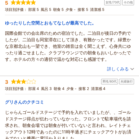
5
女性/70代
その他
宿泊プラン：
【じゃらん限定◆クラブフロアタイムセール】京都・洛北の静
寂に寛ぐ、特別階ステイ（ラウンジ朝食付き）
ツイン
朝のみ
項目別評価：
部屋 5
風呂 5
朝食 5
夕食 -
接客 5
清潔感 5
宿泊価格帯：
29,001～30,000円(大人一人あたり/税込)
ゆったりした空間とおもてなしが最高でした。
国際会館での会出席のための宿泊でした。二泊目が後日の予約で
したが、二泊目も同室滞在にして頂き、有難かったです。緑豊か
な京都北山も一望でき、他室の雑音は全く聞こえず、心身共にゆ
ったり過ごせました。クラブラウンジでの朝食もおいしかったで
す。ホテルの方々の適切で温かな対応にも感謝です。
（投稿日：2026/06/01）
詳しくみる
宿泊時期：
2026年05月宿泊 (その他)
3
男性/60代
夫婦旅行
投稿者：
ともちゃんさん
(女性/70代)
宿泊プラン：
【じゃらんスペシャルウィーク】静けさと自然が寄り添う、京
項目別評価：
部屋 4
風呂 3
朝食 4
夕食 -
接客 2
清潔感 4
都・宝ヶ池のひととき（朝食付き）
ツイン
朝のみ
宿泊価格帯：
15,001～16,000円(大人一人あたり/税込)
グリさんのクチコミ
じゃらんゴールドステージで予約を入れていましたが、、ゴール
ドステージ得点が伝わっていなかった。フロントで駐車場代を請
求され、朝食会場では朝食が付いていないと言われ、レイトチェ
ックアウト12時であったのに11時半過ぎにチェックアウトがお済
みでないと携帯に電話か入りました。