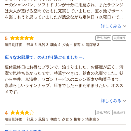
ありがとうございました。ご滞在やクラブラウンジ、お部屋か
ーのシャンパン、ソフトドリンが十分に用意され、またラウンジ
らの景観をお楽しみいただけたとのこと、スタッフ一同大変嬉
は大人が寛げる空間でともに充実していました。宝ヶ池でボート
しく思っております。今後も快適で心地よいひとときをお過ご
を楽しもうと思っていましたが残念ながら定休日（水曜日）でし
しいただけますよう、サービス向上に努めてまいります。また
た。
（投稿日：2026/07/23）
詳しくみる
のご来館を心よりお待ち申し上げております。
（返信日：2026/07/24）
宿泊時期：
2026年07月宿泊 (夫婦旅行)
5
男性/50代
夫婦旅行
投稿者：
あーちゃんさん
(女性/60代)
宿泊プラン：
【ベーシックレート】クラブフロアステイ （クラブラウンジ
項目別評価：
部屋 5
風呂 3
朝食 4
夕食 -
接客 4
清潔感 3
朝食付き）貴船・大原への観光にもおすすめ！
ツイン
朝のみ
宿泊価格帯：
14,001～15,000円(大人一人あたり/税込)
広々なお部屋で、のんびり過ごせましたー。
連休最終日にお得なプランで、泊まりました。お部屋が広く、清
ザ・プリンス 京都宝ヶ池、オートグラフコレクションからの返信
潔で気持ち良かったです。特筆すべきは、朝食の充実でした。朝
この度はザ・プリンス京都宝ヶ池をご利用いただきまして誠に
から牛丼、京漬物、ワゴンサービスのニシン蕎麦や和菓子まで、
ありがとうございました。ご滞在やウェルカムドリンク、クラ
素晴らしいラインナップ、圧巻でした～また泊まりたい。オスス
ブラウンジをお楽しみいただけたとのこと、スタッフ一同大変
メです。
嬉しく思っております。次回ご来館の際は、是非貸しボートに
（投稿日：2026/07/21）
て宝ヶ池をお楽しみいただければ幸いです。今後も快適で心地
詳しくみる
よいひとときをお過ごしいただけますよう、サービス向上に努
宿泊時期：
2026年07月宿泊 (夫婦旅行)
めてまいります。またのご来館を心よりお待ち申し上げており
4
男性/70代
夫婦旅行
投稿者：
HORIEさん
(男性/50代)
ます。
宿泊プラン：
【じゃらんスペシャルウィーク】～夏から冬へ、四季を楽しむ
項目別評価：
部屋 5
風呂 3
朝食 5
夕食 5
接客 5
清潔感 5
特別ステイ～（朝食付き）
ツイン
朝のみ
（返信日：2026/07/24）
宿泊価格帯：
9,001～10,000円(大人一人あたり/税込)