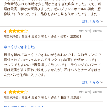
夕食時間なので20時は少し間が空きすぎた印象でした。でも、料
理は最高。妻が大変喜びました。朝のプリンスホールの朝食、想
像以上に良かったです。品数も多いし味も良かったです。また、
案内してくれた女性スタッフの方が親切で会場に和みました。あ
（投稿日：2026/05/13）
詳しくみる
りがとう。
宿泊時期：
2026年04月宿泊 (夫婦旅行)
本当に満足できるホテル、年内中にもう1度宿泊したいと思いま
4
女性/70代
夫婦旅行
投稿者：
ととさん
(男性/70代)
す。
宿泊プラン：
スイートルームで叶えるプライベートご褒美ステイ（夕朝食付
項目別評価：
部屋 4
風呂 3
朝食 4
夕食 -
接客 4
清潔感 3
き）
ツイン
朝・夕
夕/部屋出し
宿泊価格帯：
30,001円以上(大人一人あたり/税込)
ゆっくりできました。
日常を離れてゆっくりできるのがうれしいです。以前ラウンジで
提供されていたウェルカムドリンク（お抹茶）が懐かしいです。
セルフでもよいので再登場して欲しいです。ラウンジでのフード
類は定番が多く変わり映えしませんが、私はハムとチーズをはさ
んだパンがお気に入りです。
（投稿日：2026/05/11）
詳しくみる
宿泊時期：
2026年05月宿泊 (夫婦旅行)
4
男性/50代
夫婦旅行
投稿者：
きみちゃんさん
(女性/70代)
宿泊プラン：
【ベーシックレート】クラブフロアステイ （クラブラウンジ
項目別評価：
部屋 4
風呂 3
朝食 4
夕食 4
接客 5
清潔感 4
朝食付き）貴船・大原への観光にもおすすめ！
ツイン
朝のみ
宿泊価格帯：
16,001～17,000円(大人一人あたり/税込)