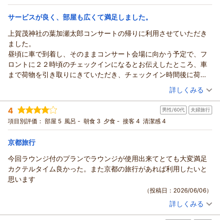
に！30％OFFとポイント10％付与（朝食付き）
ツイン
朝のみ
宿泊価格帯：
20,001～21,000円(大人一人あたり/税込)
サービスが良く、部屋も広くて満足しました。
上賀茂神社の葉加瀬太郎コンサートの帰りに利用させていただき
ました。
昼頃に車で到着し、そのままコンサート会場に向かう予定で、フ
ロントに２２時頃のチェックインになるとお伝えしたところ、車
まで荷物を引き取りにきていただき、チェックイン時間後に荷物
を部屋まで運んでおきます。と言っていただきました。コンサー
（投稿日：2026/06/07）
詳しくみる
トで疲れて帰ってから荷物を運んだりする必要がなく、大変有難
宿泊時期：
2026年05月宿泊 (夫婦旅行)
かったです。
4
男性/60代
夫婦旅行
投稿者：
kawaさん
(男性/50代)
部屋も広く、清潔で気持ちよく過ごすことが出来ました。
宿泊プラン：
【ベーシックレート】朝食付き 京都駅から20分、緑に癒やさ
項目別評価：
部屋 5
風呂 -
朝食 3
夕食 -
接客 4
清潔感 4
朝食はビュッフェスタイルですが、種類も多く、和食、洋食とも
れる京都旅
ツイン
朝のみ
美味しかったです。お饅頭の差し入れもありました。
宿泊価格帯：
14,001～15,000円(大人一人あたり/税込)
京都旅行
敷地内には、宿泊者限定で入れる茶寮があり、茶室からゆったり
と日本庭園を眺めるだけで十分満足できました。
今回ラウンジ付のプランでラウンジが使用出来てとても大変満足
また、京都北山の方面に行く際には利用させていただきたいと思
カクテルタイム良かった。また京都の旅行があれば利用したいと
います。
思います
（投稿日：2026/06/06）
詳しくみる
宿泊時期：
2026年06月宿泊 (夫婦旅行)
投稿者：
ケンケンさん
(男性/60代)