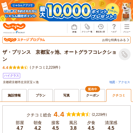
じゃらん
お得な特典をみる
ザ・プリンス 京都宝ヶ池、オートグラフコレクショ
ン
(
クチコミ2,229件
)
4.4
ハイクラス
京都府京都市左京区宝ヶ池
地図・アクセス
配布中
施設情報
プラン
写真
クーポン
クチコミ
4.4
クチコミ総合
(2,229件)
部屋
朝食
接客
風呂
夕食
清潔感
4.7
4.2
4.5
3.8
4.5
4.5