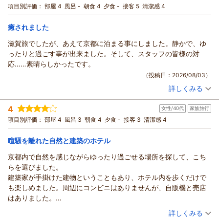
いと言い、その為には元気でいようねと約束しました。
宿泊プラン：
【じゃらんスペシャルウィーク】～自然に寄り添う、洛北リゾ
項目別評価：
部屋 4
風呂 -
朝食 4
夕食 -
接客 5
清潔感 4
本当に有難うございました。
ートステイ～（ラウンジ朝食付き）
ツイン
朝のみ
宿泊価格帯：
14,001～15,000円(大人一人あたり/税込)
癒されました
滋賀旅でしたが、あえて京都に泊まる事にしました。静かで、ゆ
ったりと過ごす事が出来ました。そして、スタッフの皆様の対
応……素晴らしかったです。
（投稿日：2026/08/03）
詳しくみる
宿泊時期：
2026年08月宿泊 (夫婦旅行)
投稿者：
CHUさん
(女性/70代)
4
女性/40代
家族旅行
宿泊プラン：
【じゃらんスペシャルウィーク】～夏から冬へ、四季を楽しむ
特別ステイ～（朝食付き）
ツイン
朝のみ
項目別評価：
部屋 4
風呂 3
朝食 4
夕食 -
接客 3
清潔感 4
宿泊価格帯：
15,001～16,000円(大人一人あたり/税込)
喧騒を離れた自然と建築のホテル
京都内で自然を感じながらゆったり過ごせる場所を探して、こち
らを選びました。
建築家が手掛けた建物ということもあり、ホテル内を歩くだけで
も楽しめました。周辺にコンビニはありませんが、自販機と売店
はありました。
38度を超える猛暑日に訪れてしまい、徒歩での移動だったため、
（投稿日：2026/08/02）
詳しくみる
観光は断念しました。