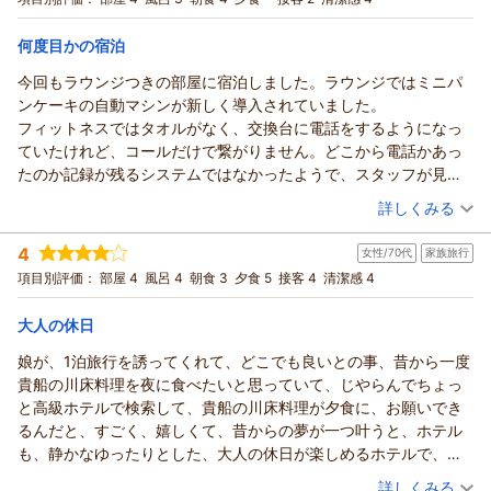
包まれる京都リゾート～（朝食付き）
ツイン
朝のみ
宿泊価格帯：
10,001～11,000円(大人一人あたり/税込)
何度目かの宿泊
今回もラウンジつきの部屋に宿泊しました。ラウンジではミニパ
ザ・プリンス 京都宝ヶ池、オートグラフコレクションからの返信
ンケーキの自動マシンが新しく導入されていました。
この度はザ・プリンス 京都宝ヶ池をご利用いただきまして誠に
フィットネスではタオルがなく、交換台に電話をするようになっ
ありがとうございました。周辺の観光名所やご滞在をお楽しみ
ていたけれど、コールだけで繋がりません。どこから電話かあっ
いただけたとのこと、またスタッフ対応について、温かいお言
たのか記録が残るシステムではなかったようで、スタッフが見に
葉を拝読し、スタッフ一同大変嬉しく存じます。今後もより一
きとくれることはなく、最終的には再度電話して持ってきてもら
（投稿日：2026/07/18）
層、お客様にご満足いただけるホテルを目指し、精進してまい
詳しくみる
えました。
ります。またのご来館を心よりお待ち申し上げております。
宿泊時期：
2026年07月宿泊 (夫婦旅行)
4
（返信日：2026/07/20）
女性/70代
家族旅行
投稿者：
きみちゃんさん
(女性/70代)
宿泊プラン：
【じゃらんスペシャルウィーク】～初夏から紅葉まで。自然に
項目別評価：
部屋 4
風呂 4
朝食 3
夕食 5
接客 4
清潔感 4
包まれる京都リゾート～（ラウンジ朝食付き）
ツイン
朝のみ
宿泊価格帯：
12,001～13,000円(大人一人あたり/税込)
大人の休日
娘が、1泊旅行を誘ってくれて、どこでも良いとの事、昔から一度
ザ・プリンス 京都宝ヶ池、オートグラフコレクションからの返信
貴船の川床料理を夜に食べたいと思っていて、じやらんでちょっ
この度はザ・プリンス 京都宝ヶ池にご宿泊いただき、誠にあり
と高級ホテルで検索して、貴船の川床料理が夕食に、お願いでき
がとうございます。また、お忙しい中アンケートにご回答いた
るんだと、すごく、嬉しくて、昔からの夢が一つ叶うと、ホテル
だきましたこと、心より御礼申し上げます。クラブラウンジの
も、静かなゆったりとした、大人の休日が楽しめるホテルで、貴
パンケーキマシンについて、お寄せいただきましたご評価を大
船のひろやさんのもてなしもお料理の美しいのも、感動、凄い良
（投稿日：2026/07/15）
変嬉しく拝読いたしました。一方で、フィットネスルームのタ
詳しくみる