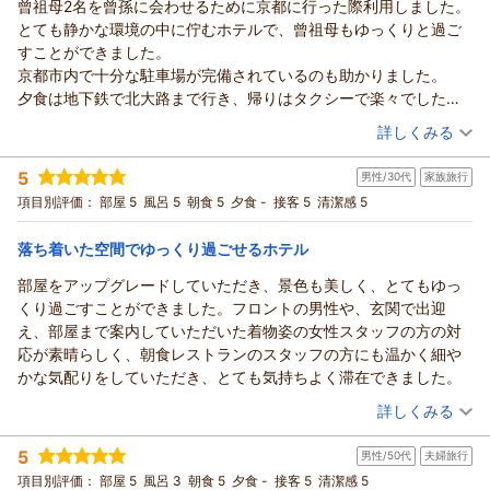
曾祖母2名を曾孫に会わせるために京都に行った際利用しました。
とても静かな環境の中に佇むホテルで、曾祖母もゆっくりと過ご
すことができました。
京都市内で十分な駐車場が完備されているのも助かりました。
夕食は地下鉄で北大路まで行き、帰りはタクシーで楽々でした。
また夏に孫に会いに行く時はお世話になります。
（投稿日：2026/06/21）
詳しくみる
宿泊時期：
2026年05月宿泊 (家族旅行)
5
男性/30代
家族旅行
投稿者：
あかさたさん
(男性/60代)
宿泊プラン：
【じゃらんスペシャルウィーク】～自然に寄り添う、洛北リゾ
項目別評価：
部屋 5
風呂 5
朝食 5
夕食 -
接客 5
清潔感 5
ートステイ～（朝食付き）
ツイン
朝のみ
宿泊価格帯：
20,001～21,000円(大人一人あたり/税込)
落ち着いた空間でゆっくり過ごせるホテル
部屋をアップグレードしていただき、景色も美しく、とてもゆっ
くり過ごすことができました。フロントの男性や、玄関で出迎
え、部屋まで案内していただいた着物姿の女性スタッフの方の対
応が素晴らしく、朝食レストランのスタッフの方にも温かく細や
かな気配りをしていただき、とても気持ちよく滞在できました。
（投稿日：2026/06/16）
詳しくみる
宿泊時期：
2026年04月宿泊 (家族旅行)
5
男性/50代
夫婦旅行
投稿者：
けんちゃんさん
(男性/30代)
宿泊プラン：
プリンスホテル 期間限定タイムセール！冬旅は早期予約でお得
項目別評価：
部屋 5
風呂 3
朝食 5
夕食 -
接客 5
清潔感 5