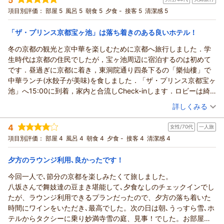
投稿者：
たかちゃんさん
(女性/60代)
宿泊プラン：
【じゃらんスペシャルウィーク】静けさと自然が寄り添う、京
項目別評価：
部屋 5
風呂 5
朝食 5
夕食 -
接客 5
清潔感 5
都・宝ヶ池のひととき（朝食付き）
ツイン
朝のみ
宿泊価格帯：
14,001～15,000円(大人一人あたり/税込)
「ザ・プリンス京都宝ヶ池」は落ち着きのある良いホテル！
冬の京都の観光と京中華を楽しむために京都へ旅行しました．学
生時代は京都の住民でしたが，宝ヶ池周辺に宿泊するのは初めて
です．昼過ぎに京都に着き，東洞院通り四条下るの「樂仙樓」で
中華ランチ(水餃子が美味)を食しました．「ザ・プリンス京都宝ヶ
池」へ15:00に到着，家内と合流しCheck-inします．ロビーは綺
麗で落ち着いた雰囲気があります．着物が似合う美人スタッフを
（投稿日：2026/04/13）
詳しくみる
含めフロントの女性は美人の上，接客が丁寧かつ的確です．8階の
宿泊時期：
2026年02月宿泊 (夫婦旅行)
洋室は広く～綺麗～清潔で気持ちよく過ごすことができます．
4
女性/70代
一人旅
投稿者：
賀茂川逍遥さん
(男性/60代)
Welcome sweets があるのも良いですね．1階のクラブラウンジで
宿泊プラン：
【ベーシックレート】クラブフロアステイ （クラブラウンジ
項目別評価：
部屋 4
風呂 4
朝食 4
夕食 -
接客 4
清潔感 4
お茶とケーキで寛いでから，烏丸今出川へ移動します．お目当て
朝食付き）貴船・大原への観光にもおすすめ！
ツイン
朝のみ
の中華料理店が急な休みのため，駅前のモスバーガーで軽食を摂
宿泊価格帯：
15,001～16,000円(大人一人あたり/税込)
夕方のラウンジ利用､良かったです！
りました．ホテルに戻って1階のクラブラウンジで，ビール・赤ワ
インと軽食を頂きました．軽食の種類は多くないですが，味は良
今回一人で､節分の京都を楽しみたくて旅しました。
く満足しました．部屋に戻って朝まで熟睡しました．翌朝は1階の
八坂さんで舞妓達の豆まき堪能して､夕食なしのチェックインでし
クラブラウンジで健康的な和食を頂きました．部屋に戻って，残
たが、ラウンジ利用できるプランだったので、夕方の落ち着いた
っていたWelcome sweets と淹れたてのコーヒーで寛ぎました．
時間にワインをいただき､最高でした。次の日は朝､うっすら雪､ホ
「ザ・プリンス京都宝ヶ池」は落ち着きのある良いホテルと感じ
テルからタクシーに乗り妙満寺雪の庭、見事！でした。お部屋も