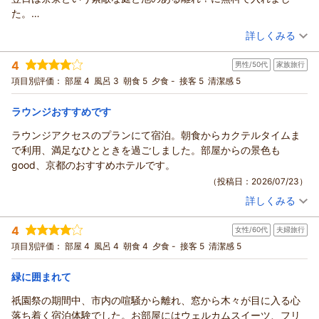
た。
回りは大きな公園などがあり静かでした。少し歩けばコンビニや
（投稿日：2026/07/30）
詳しくみる
飲食店もあります。
宿泊時期：
2026年05月宿泊 (友達旅行)
地下鉄の乗り換えなく、終着駅なので迷わず行けました。大原へ
4
男性/50代
家族旅行
投稿者：
あおみろさん
(女性/50代)
行くのに便利でした。
宿泊プラン：
【じゃらんスペシャルウィーク】静けさと自然が寄り添う、京
項目別評価：
部屋 4
風呂 3
朝食 5
夕食 -
接客 5
清潔感 5
都・宝ヶ池のひととき（室料のみ）
ツイン
食事なし
宿泊価格帯：
15,001～16,000円(大人一人あたり/税込)
ラウンジおすすめです
ラウンジアクセスのプランにて宿泊。朝食からカクテルタイムま
で利用、満足なひとときを過ごしました。部屋からの景色も
good、京都のおすすめホテルです。
（投稿日：2026/07/23）
詳しくみる
宿泊時期：
2026年05月宿泊 (家族旅行)
投稿者：
おとさん
(男性/50代)
4
女性/60代
夫婦旅行
宿泊プラン：
【じゃらんスペシャルウィーク】～自然に寄り添う、洛北リゾ
ートステイ～（ラウンジ朝食付き）
ツイン
朝のみ
項目別評価：
部屋 4
風呂 4
朝食 4
夕食 -
接客 5
清潔感 5
宿泊価格帯：
22,001～23,000円(大人一人あたり/税込)
緑に囲まれて
ザ・プリンス 京都宝ヶ池、オートグラフコレクションからの返信
祇園祭の期間中、市内の喧騒から離れ、窓から木々が目に入る心
この度はザ・プリンス京都宝ヶ池をご利用いただきまして誠に
落ち着く宿泊体験でした。お部屋にはウェルカムスイーツ、フリ