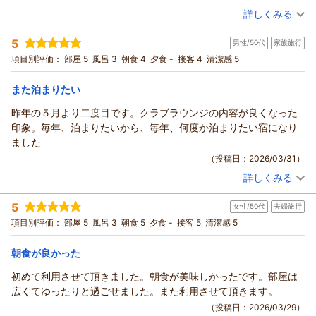
ました．非常に贅沢な時間を過ごすことができました．11:00にホ
広くて､とにかくゆったりほっこりの旅でした。お世話になりまし
（投稿日：2026/04/04）
詳しくみる
テルを出て，予約している京中華の「一之船入(河原町二条下る)」
た。
宿泊時期：
2026年02月宿泊 (一人旅)
ヘ向かいました．
5
男性/50代
家族旅行
投稿者：
杏っこさん (女性/70代)
宿泊プラン：
【じゃらん限定◆クラブフロアタイムセール】京都・洛北の静
項目別評価：
部屋 5
風呂 3
朝食 4
夕食 -
接客 4
清潔感 5
寂に寛ぐ、特別階ステイ（ラウンジ朝食付き）
ダブル
朝のみ
宿泊価格帯：
28,001～29,000円(大人一人あたり/税込)
また泊まりたい
昨年の５月より二度目です。クラブラウンジの内容が良くなった
印象。毎年、泊まりたいから、毎年、何度か泊まりたい宿になり
ました
（投稿日：2026/03/31）
詳しくみる
宿泊時期：
2026年02月宿泊 (家族旅行)
投稿者：
yuさん
(男性/50代)
5
女性/50代
夫婦旅行
宿泊プラン：
【ベーシックレート】クラブフロアステイ （クラブラウンジ
朝食付き）貴船・大原への観光にもおすすめ！
ツイン
朝のみ
項目別評価：
部屋 5
風呂 3
朝食 5
夕食 -
接客 5
清潔感 5
宿泊価格帯：
15,001～16,000円(大人一人あたり/税込)
朝食が良かった
初めて利用させて頂きました。朝食が美味しかったです。部屋は
広くてゆったりと過ごせました。また利用させて頂きます。
（投稿日：2026/03/29）