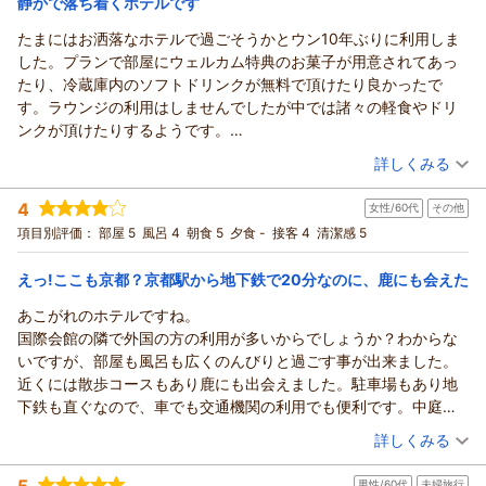
静かで落ち着くホテルです
たまにはお洒落なホテルで過ごそうかとウン10年ぶりに利用しま
した。プランで部屋にウェルカム特典のお菓子が用意されてあっ
たり、冷蔵庫内のソフトドリンクが無料で頂けたり良かったで
す。ラウンジの利用はしませんでしたが中では諸々の軽食やドリ
ンクが頂けたりするようです。
夕食も手軽なコースと言う事でしたが我々には丁度良い量で美味
（投稿日：2026/05/08）
詳しくみる
しく頂きました。廻りが木々で囲まれており非常に静かな環境で
宿泊時期：
2026年05月宿泊 (夫婦旅行)
過ごせました。
4
女性/60代
その他
投稿者：
ダイチボスさん
(男性/50代)
宿泊プラン：
夕食は気軽にコースディナーで京都を満喫！（夕朝食付き）
項目別評価：
部屋 5
風呂 4
朝食 5
夕食 -
接客 4
清潔感 5
ツイン
朝・夕
宿泊価格帯：
25,001～26,000円(大人一人あたり/税込)
えっ!ここも京都？京都駅から地下鉄で20分なのに、鹿にも会えた
あこがれのホテルですね。
国際会館の隣で外国の方の利用が多いからでしょうか？わからな
いですが、部屋も風呂も広くのんびりと過ごす事が出来ました。
近くには散歩コースもあり鹿にも出会えました。駐車場もあり地
下鉄も直ぐなので、車でも交通機関の利用でも便利です。中庭を
見ながらの朝食です。花が咲いてない時期だったので見れないの
（投稿日：2026/05/07）
詳しくみる
が残念でしたが、今度は花が咲いている時期に又泊まりたいと思
宿泊時期：
2026年03月宿泊 (その他)
います。
5
男性/60代
夫婦旅行