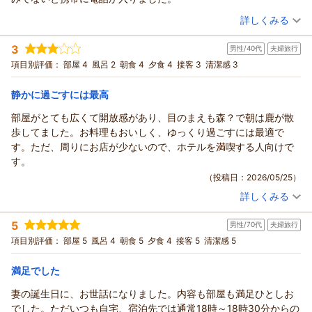
（投稿日：2026/05/31）
詳しくみる
宿泊時期：
2026年05月宿泊 (夫婦旅行)
3
男性/40代
夫婦旅行
投稿者：
グリさん
(男性/60代)
宿泊プラン：
【じゃらんのお得な10日間】1月●心ほどける、京都・宝ヶ池
項目別評価：
部屋 4
風呂 2
朝食 4
夕食 4
接客 3
清潔感 3
のやすらぎステイ（ラウンジ朝食付き）
ツイン
朝のみ
宿泊価格帯：
30,001円以上(大人一人あたり/税込)
静かに過ごすには最高
部屋がとても広くて開放感があり、目のまえも森？で朝は鹿が散
歩してました。お料理もおいしく、ゆっくり過ごすには最適で
す。ただ、周りにお店が少ないので、ホテルを満喫する人向けで
す。
（投稿日：2026/05/25）
詳しくみる
宿泊時期：
2026年05月宿泊 (夫婦旅行)
投稿者：
ベルクラウスさん
(男性/40代)
5
男性/70代
夫婦旅行
宿泊プラン：
夕食は気軽にコースディナーで京都を満喫！（夕朝食付き）
ツイン
朝・夕
項目別評価：
部屋 5
風呂 4
朝食 5
夕食 4
接客 5
清潔感 5
宿泊価格帯：
20,001～21,000円(大人一人あたり/税込)
満足でした
妻の誕生日に、お世話になりました。内容も部屋も満足ひとしお
でした。ただいつも自宅、宿泊先では通常18時～18時30分からの