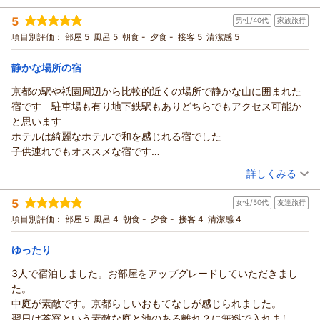
宿泊時期：
2026年07月宿泊 (家族旅行)
車利用の方には向いている立地だと感じます。
5
男性/40代
家族旅行
投稿者：
みかんさん
(女性/40代)
部屋は広々としていて、パウダールームの壁一面に鏡があって身
宿泊プラン：
【じゃらんスペシャルウィーク】～夏から冬へ、四季を楽しむ
項目別評価：
部屋 5
風呂 5
朝食 -
夕食 -
接客 5
清潔感 5
支度がしやすかったです。
特別ステイ～（朝食付き）
ツイン
朝のみ
21時半頃と翌日の9時半頃にドンドンという音が続いたのが残念で
宿泊価格帯：
10,001～11,000円(大人一人あたり/税込)
静かな場所の宿
した。エレベーターに近い位置だったからか、上の階からのもの
なのかは分かりませんが、次回は静かな部屋をリクエストしよう
京都の駅や祇園周辺から比較的近くの場所で静かな山に囲まれた
と思います。
宿です 駐車場も有り地下鉄駅もありどちらでもアクセス可能か
と思います
ホテルは綺麗なホテルで和を感じれる宿でした
子供連れでもオススメな宿です
ただ色々コンビニ等で買う方は先に買い物をしたほうが良いです
（投稿日：2026/07/31）
詳しくみる
宿泊時期：
2026年07月宿泊 (家族旅行)
5
女性/50代
友達旅行
投稿者：
YHSさん
(男性/40代)
宿泊プラン：
【ベーシックレート】室料のみ 京都駅から20分、緑に癒やさ
項目別評価：
部屋 5
風呂 4
朝食 -
夕食 -
接客 4
清潔感 4
れる京都旅
ツイン
食事なし
宿泊価格帯：
15,001～16,000円(大人一人あたり/税込)
ゆったり
3人で宿泊しました。お部屋をアップグレードしていただきまし
た。
中庭が素敵です。京都らしいおもてなしが感じられました。
翌日は茶寮という素敵な庭と池のある離れ？に無料で入れまし