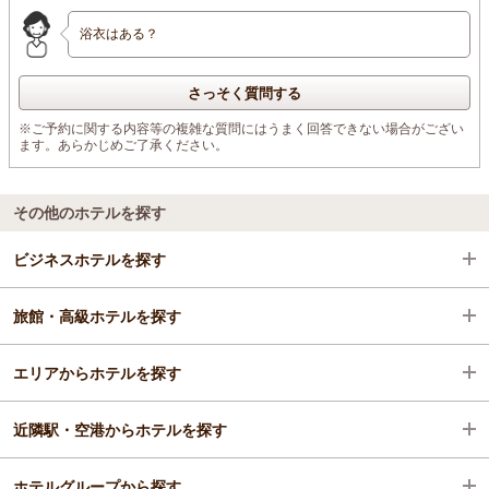
浴衣はある？
さっそく質問する
※ご予約に関する内容等の複雑な質問にはうまく回答できない場合がござい
ます。あらかじめご了承ください。
その他のホテルを探す
ビジネスホテルを探す
旅館・高級ホテルを探す
京都府
エリアからホテルを探す
祇園・東山・北白川周辺
京都府
近隣駅・空港からホテルを探す
北山・宝ヶ池
京都府
ホテルグループから探す
国際会館駅
祇園・東山・北白川周辺
国際会館駅