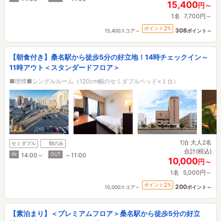
15,400
円～
1名
7,700円～
2
ポイント
%
308
15,400スコア～
ポイント～
【朝食付き】桑名駅から徒歩5分の好立地！14時チェックイン～
11時アウト＜スタンダードフロア＞
■喫煙■シングルルーム（120cm幅のセミダブルベッド×１台）
1泊
大人2名
セミダブル
朝のみ
合計(税込)
IN
OUT
14:00～
～11:00
10,000
円～
1名
5,000円～
2
ポイント
%
200
10,000スコア～
ポイント～
【素泊まり】＜プレミアムフロア＞桑名駅から徒歩5分の好立