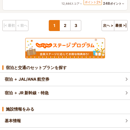
2
ポイント
%
248
12,444スコア～
ポイント～
1
2
3
|< 最初
< 前へ
次へ >
最後 >|
宿泊と交通のセットプランを探す
宿泊 ＋ JAL/ANA 航空券
宿泊 ＋ JR 新幹線・特急
施設情報をみる
基本情報