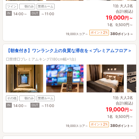
1泊
大人2名
ツイン
朝のみ
禁煙ルーム
合計(税込)
IN
OUT
14:00～
～11:00
19,000
円～
1名
9,500円～
2
ポイント
%
380
19,000スコア～
ポイント～
【朝食付き】ワンランク上の良質な滞在を＜プレミアムフロア＞
□禁煙□プレミアムキング(180cm幅×1台)
1泊
大人2名
その他
朝のみ
禁煙ルーム
合計(税込)
IN
OUT
14:00～
～11:00
19,000
円～
1名
9,500円～
2
ポイント
%
380
19,000スコア～
ポイント～