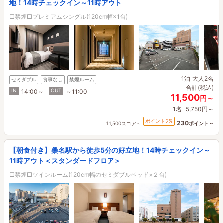
地！14時チェックイン～11時アウト
□禁煙□プレミアムシングル(120cm幅×1台)
1泊
大人2名
セミダブル
食事なし
禁煙ルーム
合計(税込)
IN
OUT
14:00～
～11:00
11,500
円～
1名
5,750円～
2
ポイント
%
230
11,500スコア～
ポイント～
【朝食付き】桑名駅から徒歩5分の好立地！14時チェックイン～
11時アウト＜スタンダードフロア＞
□禁煙□ツインルーム(120cm幅のセミダブルベッド×２台)