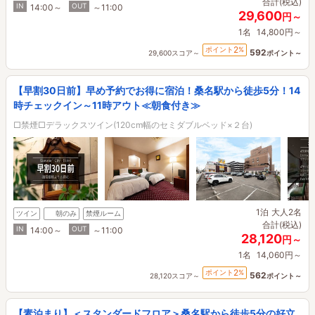
合計(税込)
IN
OUT
14:00～
～11:00
29,600
円～
1名
14,800円～
2
ポイント
%
592
29,600スコア～
ポイント～
【早割30日前】早め予約でお得に宿泊！桑名駅から徒歩5分！14
時チェックイン～11時アウト≪朝食付き≫
□禁煙□デラックスツイン(120cm幅のセミダブルベッド×２台)
1泊
大人2名
ツイン
朝のみ
禁煙ルーム
合計(税込)
IN
OUT
14:00～
～11:00
28,120
円～
1名
14,060円～
2
ポイント
%
562
28,120スコア～
ポイント～
【素泊まり】＜スタンダードフロア＞桑名駅から徒歩5分の好立