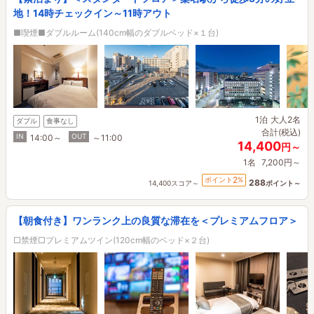
地！14時チェックイン～11時アウト
■喫煙■ダブルルーム(140cm幅のダブルベッド×１台)
1泊
大人2名
ダブル
食事なし
合計(税込)
IN
OUT
14:00～
～11:00
14,400
円～
1名
7,200円～
2
ポイント
%
288
14,400スコア～
ポイント～
【朝食付き】ワンランク上の良質な滞在を＜プレミアムフロア＞
□禁煙□プレミアムツイン(120cm幅のベッド×２台)