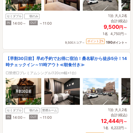
1泊
大人2名
セミダブル
朝のみ
合計(税込)
IN
OUT
14:00～
～11:00
9,500
円～
1名
4,750円～
2
ポイント
%
190
9,500スコア～
ポイント～
【早割30日前】早め予約でお得に宿泊！桑名駅から徒歩5分！14
時チェックイン～11時アウト≪朝食付き≫
□禁煙□プレミアムシングル(120cm幅×1台)
1泊
大人2名
セミダブル
朝のみ
禁煙ルーム
合計(税込)
IN
OUT
14:00～
～11:00
12,444
円～
1名
6,222円～