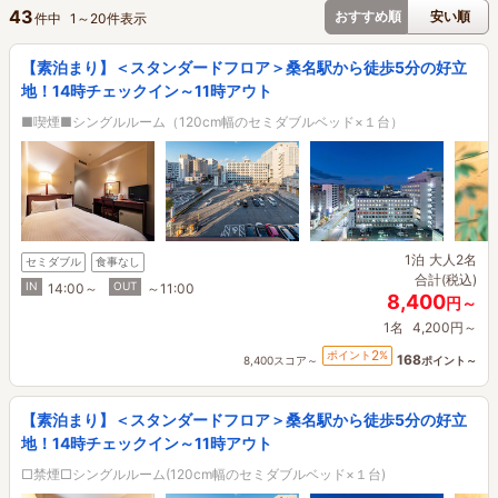
43
おすすめ順
安い順
件中
1
～
20
件表示
【素泊まり】＜スタンダードフロア＞桑名駅から徒歩5分の好立
地！14時チェックイン～11時アウト
■喫煙■シングルルーム（120cm幅のセミダブルベッド×１台）
1泊
大人2名
セミダブル
食事なし
合計(税込)
IN
OUT
14:00～
～11:00
8,400
円～
1名
4,200円～
2
ポイント
%
168
8,400スコア～
ポイント～
【素泊まり】＜スタンダードフロア＞桑名駅から徒歩5分の好立
地！14時チェックイン～11時アウト
□禁煙□シングルルーム(120cm幅のセミダブルベッド×１台)