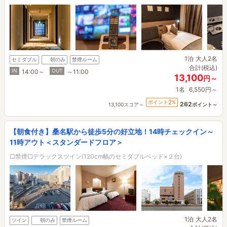
1泊
大人2名
セミダブル
朝のみ
禁煙ルーム
合計(税込)
IN
OUT
14:00～
～11:00
13,100
円～
1名
6,550円～
2
ポイント
%
262
13,100スコア～
ポイント～
【朝食付き】桑名駅から徒歩5分の好立地！14時チェックイン～
11時アウト＜スタンダードフロア＞
□禁煙□デラックスツイン(120cm幅のセミダブルベッド×２台)
1泊
大人2名
ツイン
朝のみ
禁煙ルーム