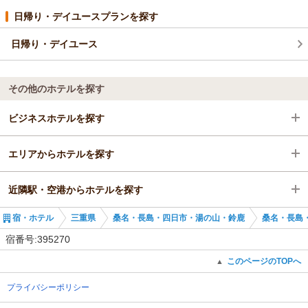
日帰り・デイユースプランを探す
日帰り・デイユース
その他のホテルを探す
ビジネスホテルを探す
エリアからホテルを探す
三重県
近隣駅・空港からホテルを探す
桑名・長島・四日市・湯の山・鈴鹿
三重県
宿・ホテル
三重県
桑名・長島・四日市・湯の山・鈴鹿
桑名・長島
桑名・長島・四日市・湯の山
桑名・長島・四日市・湯の山・鈴鹿
西桑名駅
宿番号:395270
西桑名駅
桑名・長島・四日市・湯の山
桑名駅
このページのTOPへ
▲
プライバシーポリシー
西桑名駅
近鉄長島駅