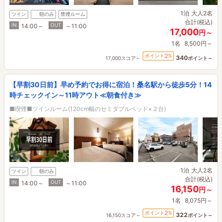
1泊
大人2名
ツイン
朝のみ
禁煙ルーム
合計(税込)
IN
OUT
14:00～
～11:00
17,000
円～
1名
8,500円～
2
ポイント
%
340
17,000スコア～
ポイント～
【早割30日前】早め予約でお得に宿泊！桑名駅から徒歩5分！14
時チェックイン～11時アウト≪朝食付き≫
■喫煙■ツインルーム(120cm幅のセミダブルベッド×２台)
1泊
大人2名
ツイン
朝のみ
合計(税込)
IN
OUT
14:00～
～11:00
16,150
円～
1名
8,075円～
2
ポイント
%
322
16,150スコア～
ポイント～