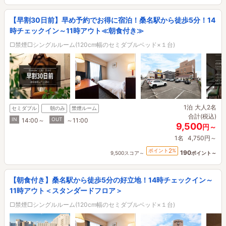
【早割30日前】早め予約でお得に宿泊！桑名駅から徒歩5分！14
時チェックイン～11時アウト≪朝食付き≫
□禁煙□シングルルーム(120cm幅のセミダブルベッド×１台)
1泊
大人2名
セミダブル
朝のみ
禁煙ルーム
合計(税込)
IN
OUT
14:00～
～11:00
9,500
円～
1名
4,750円～
2
ポイント
%
190
9,500スコア～
ポイント～
【朝食付き】桑名駅から徒歩5分の好立地！14時チェックイン～
11時アウト＜スタンダードフロア＞
□禁煙□シングルルーム(120cm幅のセミダブルベッド×１台)