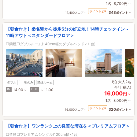
1名
8,700円～
2
ポイント
%
348
17,400スコア～
ポイント～
【朝食付き】桑名駅から徒歩5分の好立地！14時チェックイン～
11時アウト＜スタンダードフロア＞
□禁煙□ダブルルーム(140cm幅のダブルベッド×１台)
1泊
大人2名
ダブル
朝のみ
禁煙ルーム
合計(税込)
IN
OUT
14:00～
～11:00
16,000
円～
1名
8,000円～
2
ポイント
%
320
16,000スコア～
ポイント～
【朝食付き】ワンランク上の良質な滞在を＜プレミアムフロア＞
□禁煙□プレミアムシングル(120cm幅×1台)