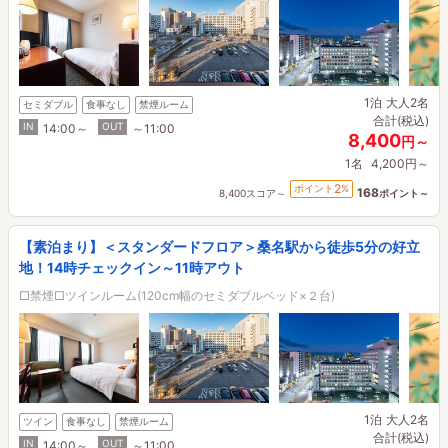
1泊
大人2名
セミダブル
食事なし
禁煙ルーム
合計(税込)
IN
OUT
14:00～
～11:00
8,400
円～
1名
4,200円～
2
ポイント
%
168
8,400スコア～
ポイント～
【素泊まり】＜スタンダードフロア＞桑名駅から徒歩5分の好立
地！14時チェックイン～11時アウト
□禁煙□ツインルーム(120cm幅のセミダブルベッド×２台)
1泊
大人2名
ツイン
食事なし
禁煙ルーム
合計(税込)
IN
OUT
14:00～
～11:00