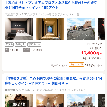
【素泊まり】＜プレミアムフロア＞桑名駅から徒歩5分の好立
地！14時チェックイン～11時アウト
□禁煙□プレミアムダブル(140cm幅のダブルベッド×１台)
1泊
大人2名
ダブル
食事なし
禁煙ルーム
合計(税込)
IN
OUT
14:00～
～11:00
16,400
円～
1名
8,200円～
2
ポイント
%
328
16,400スコア～
ポイント～
【早割30日前】早め予約でお得に宿泊！桑名駅から徒歩5分！14
時チェックイン～11時アウト≪朝食付き≫
■喫煙■シングルルーム（120cm幅のセミダブルベッド×１台）