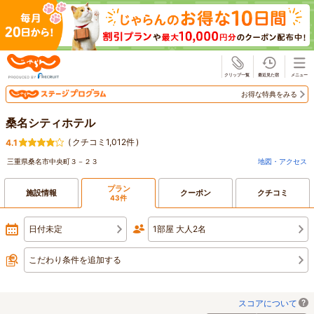
じゃらん
お得な特典をみる
桑名シティホテル
(
クチコミ1,012件
)
4.1
三重県桑名市中央町３－２３
地図・アクセス
プラン
施設情報
クーポン
クチコミ
43件
日付未定
1部屋 大人2名
こだわり条件を追加する
スコアについて