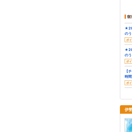
宿
★2
のう
ポイ
★2
のう
ポイ
【チ
時間
ポイ
伊