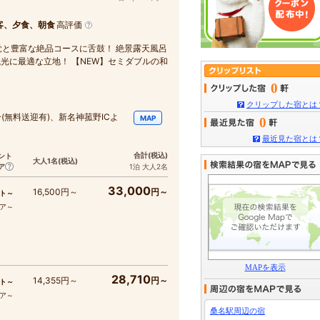
客、夕食、朝食
高評価
覚と豊富な絶品コースに舌鼓！ 絶景露天風呂
光に最適な立地！ 【NEW】セミダブルの和
0
クリップした宿とは
(無料送迎有)、新名神菰野ICよ
MAP
0
最近見た宿とは
合計
(税込)
ント
大人1名
(税込)
ア
1泊 大人2名
33,000
16,500円～
円～
ト～
コア～
MAPを表示
28,710
14,355円～
円～
ト～
コア～
桑名駅周辺の宿