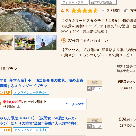
フォトギャラリー
宿ブログ新着あり
4.6
2,368件
接
【夕食＆サービス★クチコミ4.8★】 旬の味
で夜景を満喫♪ ロープウェイ目の前で登山・観
洋室（４室）最上階に完成！
27分前に予約されました
【アクセス】
近鉄湯の山温泉駅より車で約8分
り約８分、ナガシマリゾートまで約３０分！
加算予定ポイ
注目プラン
加算予定スコ
間食│基本会席】◆一泊二食◆旬の味覚と湯の山温
660
ポイン
和室
満喫するスタンダードプラン
33,000ス
朝・夕
ントUP
オンラインカード決済可
最大8,000円
のクーポン配布中
クーポンGET
※利用条件あり
ゃらん限定10％OFF】【広間食│50歳からのシニ
574
ポイン
和室
ラン】ゆとりの時間”温泉”“美味”"大人旅”特典付
28,710ス
朝・夕
ントUP
オンラインカード決済可