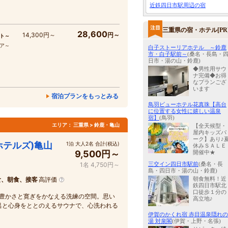
近鉄四日市駅周辺の宿
三重県の宿・ホテル[PR
28,600
14,300円～
円～
ト～
コア～
白子ストーリアホテル ～鈴鹿
市・白子駅前～
(桑名・長島・
日市・湯の山・鈴鹿)
◆男性用サウ
ナ完備◆お得
なプランござ
います
宿泊プランをもっとみる
鳥羽ビューホテル花真珠【高台
に位置する女性に嬉しい温泉
宿】
(鳥羽)
エリア：
三重県 > 鈴鹿・亀山
【全天候型・
屋内キッズパ
ーク】あり♪
オホテルズ)亀山
1泊 大人2名 合計(税込)
休みＳＡＬＥ
9,500円～
開催中★
三交イン四日市駅前
(桑名・長
1名 4,750円～
島・四日市・湯の山・鈴鹿)
朝食無料！近
食、朝食、接客
高評価
鉄四日市駅北
口徒歩１分の
い豊かさと寛ぎをかなえる洗練の空間。思い
高立地♪
呂と心身をととのえるサウナで、心洗われる
伊賀のかくれ宿 赤目温泉隠れの
湯 対泉閣
(伊賀・上野・名張)