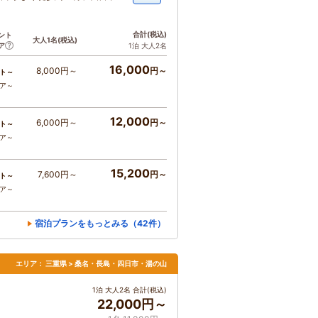
合計
(税込)
ント
大人1名
(税込)
ア
1泊 大人2名
16,000
8,000円～
円～
ト～
コア～
12,000
6,000円～
円～
ト～
コア～
15,200
7,600円～
円～
ト～
コア～
宿泊プランをもっとみる（42件）
エリア：
三重県 > 桑名・長島・四日市・湯の山
1泊 大人2名 合計(税込)
22,000円～