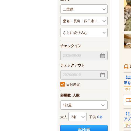
チェックイン
チェックアウト
【広
泉を
日付未定
ポイ
部屋数･人数
【じ
大人
子供
0名
アプ
ポイ
再検索