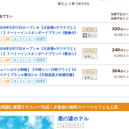
東ICより車で約24分
加算予定ポイ
泊プラン
加算予定スコ
026年3月17日オープン★【大浴場×サウナでとと
320
ポイン
ダブル
！】ドーミーインスタンダードプラン!!《朝食付》
16,000ス
朝のみ
ントUP
オンラインカード決済可
026年3月17日オープン★【大浴場×サウナでとと
240
ポイン
ツイン
！】ドーミーインスタンダードプラン!!《素泊り》
12,000ス
食事なし
ントUP
オンラインカード決済可
ェーンホテル特集】【15時イン-13時アウト】22
304
ポイン
ツイン
ステイプラン≪素泊り≫【天然温泉大浴場完備】
15,200ス
食事なし
ントUP
オンラインカード決済可
勢湾望む展望テラスバー完成！夕食後の無料スイーツカフェも人気
鹿の湯ホテル
フォトギャラリー