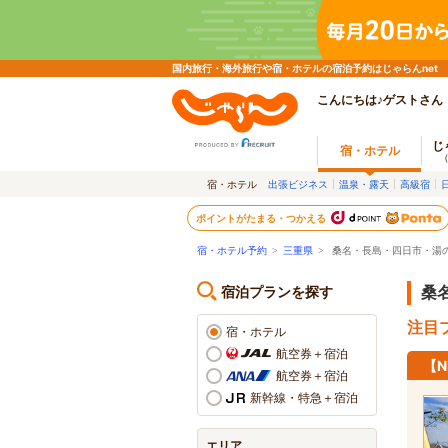
国内旅行・海外旅行や宿・ホテルの宿泊予約はじゃらんnet
こんにちは♪ゲストさん
じ
宿・ホテル
宿・ホテル
出張ビジネス
温泉・露天
高級宿
ポイントがたまる・つかえる
宿・ホテル予約
>
三重県
>
桑名・長島・四日市・湯
宿泊プランを探す
桑
注目プ
宿・ホテル
航空券＋宿泊
【
航空券＋宿泊
新幹線・特急＋宿泊
エリア