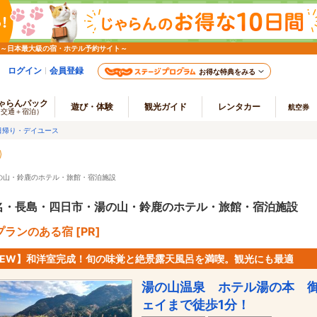
 ～日本最大級の宿・ホテル予約サイト～
ログイン
会員登録
お得な特典をみる
ゃらんパック
遊び・体験
観光ガイド
レンタカー
航空券
（交通＋宿泊）
日帰り・デイユース
の山・鈴鹿のホテル・旅館・宿泊施設
名・長島・四日市・湯の山・鈴鹿のホテル・旅館・宿泊施設
ランのある宿 [PR]
NEW】和洋室完成！旬の味覚と絶景露天風呂を満喫。観光にも最適
湯の山温泉 ホテル湯の本 
ェイまで徒歩1分！