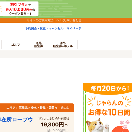
サイトのご利用方法
ヘルプ/問い合わせ
予約照会・変更・キャンセル
マイページ
海外
海外
ゴルフ
航空券
航空券+ホテル
エリア：
三重県 > 桑名・長島・四日市・湯の山
御在所ロープウ
1泊 大人2名 合計(税込)
19,800円～
1名 9,900円～