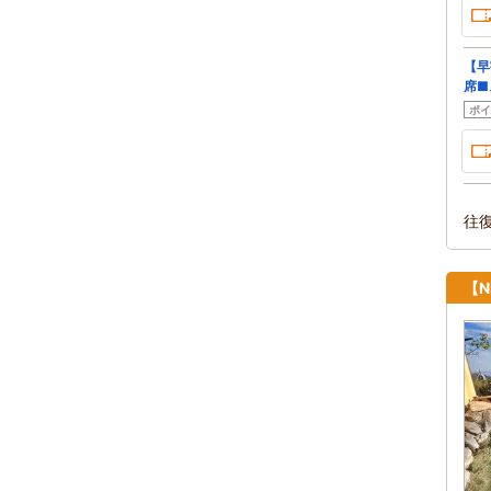
【早
席■
ポイ
往
【