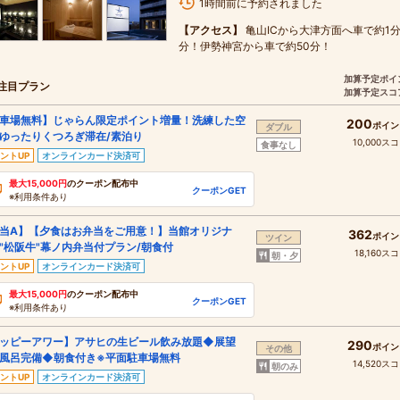
1時間前に予約されました
【アクセス】
亀山ICから大津方面へ車で約1
分！伊勢神宮から車で約50分！
加算予定ポイ
注目プラン
加算予定スコ
車場無料】じゃらん限定ポイント増量！洗練した空
200
ポイン
ダブル
ゆったりくつろぎ滞在/素泊り
10,000ス
食事なし
ントUP
オンラインカード決済可
最大15,000円
のクーポン配布中
クーポンGET
※利用条件あり
当A】【夕食はお弁当をご用意！】当館オリジナ
362
ポイン
ツイン
"松阪牛"幕ノ内弁当付プラン/朝食付
18,160ス
朝・夕
ントUP
オンラインカード決済可
最大15,000円
のクーポン配布中
クーポンGET
※利用条件あり
ッピーアワー】アサヒの生ビール飲み放題◆展望
290
ポイン
その他
風呂完備◆朝食付き※平面駐車場無料
14,520ス
朝のみ
ントUP
オンラインカード決済可