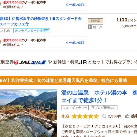
最大3,000円
のクーポン配布中
クーポンGET
※利用条件あり
割30】伊勢水沢牛の鉄板焼き！■スタンダード会
1,100
ポイン
和洋室
スイーツカフェ付
55,000ス
朝・夕
ント2%
オンラインカード決済可
最大3,000円
のクーポン配布中
クーポンGET
※利用条件あり
復航空券
や
新幹線・特急
とセットでお得なプラン
NEW】和洋室完成！旬の味覚と絶景露天風呂を満喫。観光にも最適
湯の山温泉 ホテル湯の本 
ェイまで徒歩1分！
フォトギャラリー
宿ブログ新着あり
4.6
2,368件
接
【夕食＆サービス★クチコミ4.8★】 旬の味
で夜景を満喫♪ ロープウェイ目の前で登山・観