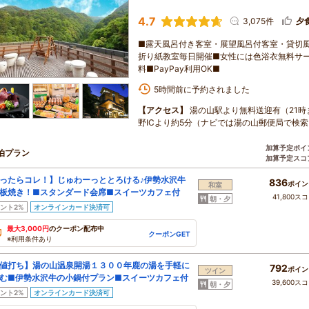
4.7
3,075件
夕
■露天風呂付き客室・展望風呂付客室・貸切
折り紙教室毎日開催■女性には色浴衣無料サービ
料■PayPay利用OK■
5時間前に予約されました
【アクセス】
湯の山駅より無料送迎有（21時
野ICより約5分（ナビでは湯の山郵便局で検索
加算予定ポイ
泊プラン
加算予定スコ
ったらコレ！】じゅわーっととろける♪伊勢水沢牛
836
ポイン
和室
板焼き！■スタンダード会席■スイーツカフェ付
41,800ス
朝・夕
ント2%
オンラインカード決済可
最大3,000円
のクーポン配布中
クーポンGET
※利用条件あり
値打ち】湯の山温泉開湯１３００年鹿の湯を手軽に
792
ポイン
ツイン
む■伊勢水沢牛の小鍋付プラン■スイーツカフェ付
39,600ス
朝・夕
ント2%
オンラインカード決済可