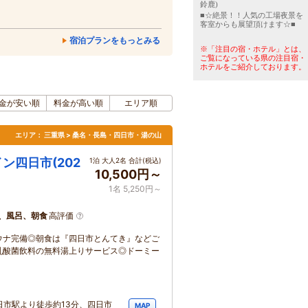
鈴鹿)
■☆絶景！！人気の工場夜景を
客室からも展望頂けます☆■
宿泊プランをもっとみる
※「注目の宿・ホテル」とは、
ご覧になっている県の注目宿・
ホテルをご紹介しております。
金が安い順
料金が高い順
エリア順
エリア：
三重県 > 桑名・長島・四日市・湯の山
ン四日市(202
1泊 大人2名 合計(税込)
10,500円～
1名 5,250円～
、風呂、朝食
高評価
ウナ完備◎朝食は『四日市とんてき』などご
乳酸菌飲料の無料湯上りサービス◎ドーミー
日市駅より徒歩約13分、四日市
MAP