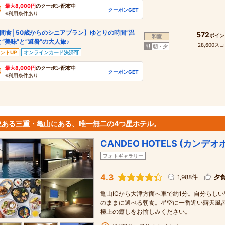
最大8,000円
のクーポン配布中
クーポンGET
※利用条件あり
間食│50歳からのシニアプラン】ゆとりの時間”温
572
ポイン
和室
と“美味”と”避暑”の大人旅♪
28,600ス
朝・夕
ントUP
オンラインカード決済可
最大8,000円
のクーポン配布中
クーポンGET
※利用条件あり
史ある三重・亀山にある、唯一無二の4つ星ホテル。
CANDEO HOTELS (カンデ
フォトギャラリー
4.3
1,988件
夕
亀山ICから大津方面へ車で約1分。自分らし
のままに選べる朝食。星空に一番近い露天風
極上の癒しをお愉しみください。