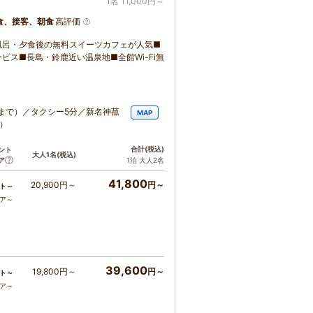
1名 11,000円～
食、接客、朝食
高評価
風呂・夕食後の無料スイーツカフェが人気■
ス■長島・鈴鹿近い温泉地■全館Wi-Fi無
まで）／タクシー5分／新名神菰
MAP
）
合計
(税込)
ント
大人1名
(税込)
ア
1泊 大人2名
41,800
20,900円～
円～
ト～
コア～
39,600
19,800円～
円～
ト～
コア～