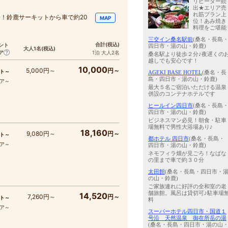
リピーター続
出★エリア売
れ筋プラン上
分！鈴鹿サーキットから車で約20
MAP
位！あみ焼き
料理をご堪能
三交イン桑名駅前
(桑名・長島
合計
(税込)
ント
四日市・湯の山・鈴鹿)
大人1名
(税込)
ア
1泊 大人2名
桑名駅より徒歩２分♪夜遅くの
越しでも安心です！
10,000
5,000円～
円～
ト～
AGEKI BASE HOTEL
(桑名・長
島・四日市・湯の山・鈴鹿)
コア～
最大５名ご宿泊いただける温泉
併設のコンテナホテルです
ヒールイン四日市
(桑名・長島
四日市・湯の山・鈴鹿)
ビジネスマン必見！朝食・駐車
場無料で男性大浴場あり♪
18,160
9,080円～
円～
ト～
都ホテル 四日市
(桑名・長島・
コア～
四日市・湯の山・鈴鹿)
ネモフィラ畑が見ごろ！なばな
の里まで車で約３０分
太田館
(桑名・長島・四日市・
の山・鈴鹿)
ご家族連れに好評の全和室の老
舗旅館。風呂は貸切可♪駐車場
14,520
7,260円～
円～
ト～
料
コア～
スーパーホテル四日市・国道１
号沿 天然温泉 御在所岳の湯
(桑名・長島・四日市・湯の山