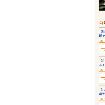
【駐
間で
ポイ
【弁
ル！
ポイ
【ハ
露天
ポイ