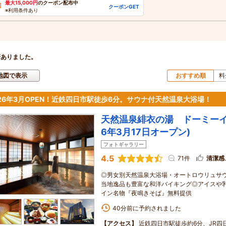
最大15,000円
のクーポン配布中
クーポンGET
※利用条件あり
軒ありました。
地図で表示
おすすめ順
料
026年3月OPEN！近鉄四日市駅徒歩6分。サウナ付天然温泉大浴場！
天然温泉緋衣の湯 ドーミーイ
6年3月17日オープン)
フォトギャラリー
4.5
71件
清潔感
◎男女別天然温泉大浴場・オートロウリュサ
当地逸品も豊富な和洋バイキング◎アイスや
イン名物『夜鳴きそば』無料提供
40分前に予約されました
【アクセス】
近鉄四日市駅徒歩約6分、JR四