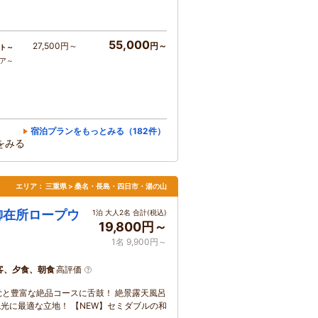
55,000
27,500円～
円～
ト～
コア～
宿泊プランをもっとみる（182件）
をみる
エリア：
三重県 > 桑名・長島・四日市・湯の山
御在所ロープウ
1泊 大人2名 合計(税込)
19,800円～
1名 9,900円～
客、夕食、朝食
高評価
覚と豊富な絶品コースに舌鼓！ 絶景露天風呂
光に最適な立地！ 【NEW】セミダブルの和