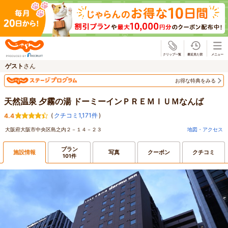
じゃらん
ゲスト
さん
お得な特典をみる
天然温泉 夕霧の湯 ドーミーインＰＲＥＭＩＵＭなんば
(
クチコミ1,171件
)
4.4
大阪府大阪市中央区島之内２－１４－２３
地図・アクセス
プラン
施設情報
写真
クーポン
クチコミ
101件