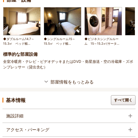
◆ダブルルーム14.7～
◆シングルルーム15～
◆ビジネスシングルルー
15.3㎡ ベッド幅
15.5㎡ ベッド幅
ム 15～15.2㎡(サータ社
140cm×195cm(サータ社
120cm×195cm(サータ社
製ベッド)※シャワーブース
製) 32インチTV付
製) 32インチTV付
なし 32インチTV・洗濯
標準的な部屋設備
乾燥機付
全室冷暖房・テレビ・ビデオデッキまたはDVD・衛星放送・空の冷蔵庫・ズボ
ンプレッサー（貸出含む）
部屋情報をもっとみる
基本情報
すべて開く
施設詳細
アクセス・パーキング