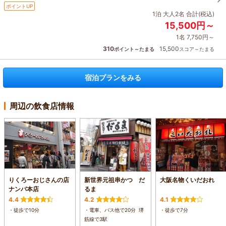
ポイントUP
1泊 大人2名 合計(税込)
15,500円～
1名 7,750円～
310
15,500
ポイント～たまる
スコア～たまる
宿泊プランをみる
周辺の飲食店情報
りくろーおじさんの店
新世界元祖串かつ だ
大阪名物くいだおれ
ナンバ本店
るま
4.4
4.2
4.1
・徒歩で10分
・電車、バス他で20分 堺
・徒歩で7分
筋線で3駅