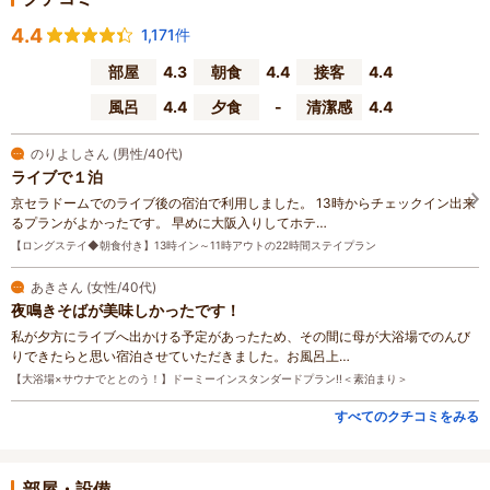
4.4
1,171件
部屋
4.3
朝食
4.4
接客
4.4
風呂
4.4
夕食
-
清潔感
4.4
のりよしさん (男性/40代)
ライブで１泊
京セラドームでのライブ後の宿泊で利用しました。 13時からチェックイン出来
るプランがよかったです。 早めに大阪入りしてホテ…
【ロングステイ◆朝食付き】13時イン～11時アウトの22時間ステイプラン
あきさん (女性/40代)
夜鳴きそばが美味しかったです！
私が夕方にライブへ出かける予定があったため、その間に母が大浴場でのんび
りできたらと思い宿泊させていただきました。お風呂上…
【大浴場×サウナでととのう！】ドーミーインスタンダードプラン!!＜素泊まり＞
すべてのクチコミをみる
部屋・設備