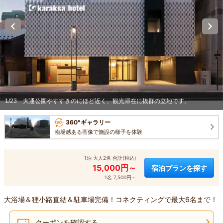
1/23
大通公園やすすきのにほど近く、観光滞在に抜群の立地です。
360°ギャラリー
臨場感ある画像で施設の様子を体験
1泊 大人2名 合計(税込)
15,000円～
宿泊プランを探す
1名 7,500円～
大浴場＆狸小路直結＆駐車場完備！コネクティングで最大6名まで！
クーポンを確認する