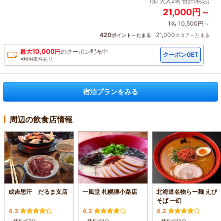
1泊 大人2名 合計(税込)
21,000円～
1名 10,500円～
420
21,000
ポイント～たまる
スコア～たまる
10,000
最大
円
の
クーポン配布中
クーポンGET
※利用条件あり
宿泊プランをみる
周辺の飲食店情報
成吉思汗 だるま支店
一風堂 札幌狸小路店
北海道名物らー麺 えび
そば 一幻
4.3
4.2
4.2