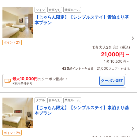
ツイン
食事なし
禁煙ルーム
【じゃらん限定】【シンプルステイ】素泊まり基
本プラン
2
ポイント
%
1泊 大人2名 合計(税込)
21,000円～
1名 10,500円～
420
21,000
ポイント～たまる
スコア～たまる
10,000
最大
円
の
クーポン配布中
クーポンGET
※利用条件あり
ダブル
食事なし
禁煙ルーム
【じゃらん限定】【シンプルステイ】素泊まり基
本プラン
2
ポイント
%