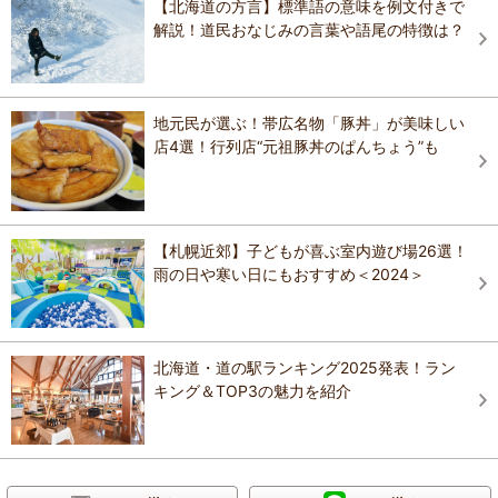
【北海道の方言】標準語の意味を例文付きで
解説！道民おなじみの言葉や語尾の特徴は？
地元民が選ぶ！帯広名物「豚丼」が美味しい
店4選！行列店“元祖豚丼のぱんちょう”も
【札幌近郊】子どもが喜ぶ室内遊び場26選！
雨の日や寒い日にもおすすめ＜2024＞
北海道・道の駅ランキング2025発表！ラン
キング＆TOP3の魅力を紹介