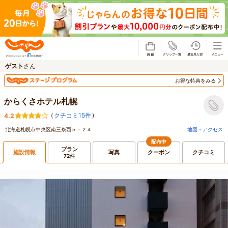
じゃらん
ゲスト
さん
お得な特典をみる
からくさホテル札幌
(
クチコミ15件
)
4.2
北海道札幌市中央区南三条西５－２４
地図・アクセス
配布中
プラン
施設情報
写真
クーポン
クチコミ
72件