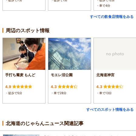
・徒歩で7分
・徒歩で1分
・徒歩で12分
・車で4分
すべての飲食店情報をみる
周辺のスポット情報
手打ち蕎麦 もんど
モエレ沼公園
北海道神宮
4.9
4.3
4.3
・徒歩で5分
・車で28分
・車で13分
すべてのスポット情報をみる
北海道のじゃらんニュース関連記事