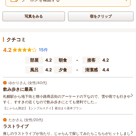
写真をみる
宿をクリップ
クチコミ
4.2
15件
部屋
4.2
朝食
-
接客
4.2
風呂
4.2
夕食
-
清潔感
4.4
ゆかりさん (女性/40代)
飲み歩きに最高！
札幌駅から地下街と狸小路商店街のアーケードの下なので、雪や雨でも行きや
すく、すすきの近くなので飲み歩きにとても便利でした…
【じゃらん限定】【シンプルステイ】素泊まり基本プラン
たかさん (女性/20代)
ラストライブ
推しのラストライブが当たり、じゃらんで探してみたらこちらがヒットしまし