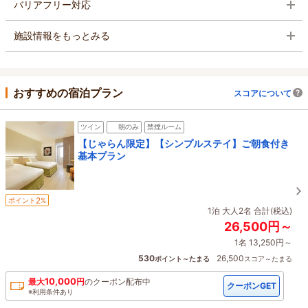
バリアフリー対応
施設情報をもっとみる
おすすめの宿泊プラン
スコアについて
ツイン
朝のみ
禁煙ルーム
【じゃらん限定】【シンプルステイ】ご朝食付き
基本プラン
2
ポイント
%
1泊 大人2名 合計(税込)
26,500円～
1名 13,250円～
530
26,500
ポイント～たまる
スコア～たまる
10,000
最大
円
の
クーポン配布中
クーポンGET
※利用条件あり