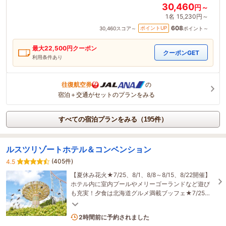
30,460
円～
1名
15,230円～
608
ポイントUP
30,460
スコア～
ポイント～
最大
22,500
円クーポン
クーポンGET
利用条件あり
往復航空券
の
宿泊＋交通がセットのプランをみる
すべての宿泊プランをみる（195件）
ルスツリゾートホテル＆コンベンション
(405件)
4.5
【夏休み花火★7/25、8/1、8/8～8/15、8/22開催】
ホテル内に室内プールやメリーゴーランドなど遊び
も充実！夕食は北海道グルメ満載ブッフェ★7/25、
8/1、8/8～8/15は期間限定ナイター遊園地も営業♪
2名がこの宿を見ています