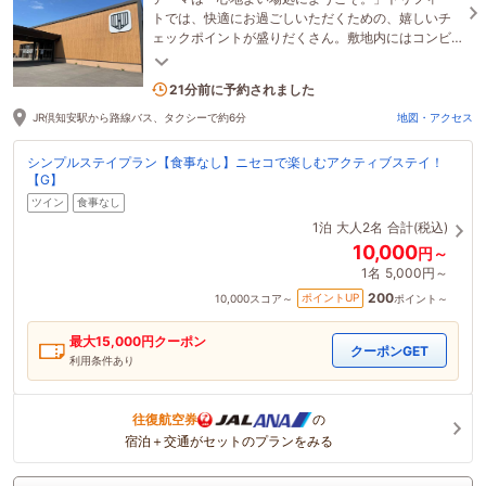
トでは、快適にお過ごしいただくための、嬉しいチ
ェックポイントが盛りだくさん。敷地内にはコンビ
ニ、隣にはスーパー・百均があるので便利♪
4名がこの宿を見ています
21分前に予約されました
JR倶知安駅から路線バス、タクシーで約6分
地図・アクセス
シンプルステイプラン【食事なし】ニセコで楽しむアクティブステイ！
【G】
ツイン
食事なし
1泊
大人2名
合計(税込)
10,000
円～
1名
5,000円～
200
ポイントUP
10,000
スコア～
ポイント～
最大
15,000
円クーポン
クーポンGET
利用条件あり
往復航空券
の
宿泊＋交通がセットのプランをみる