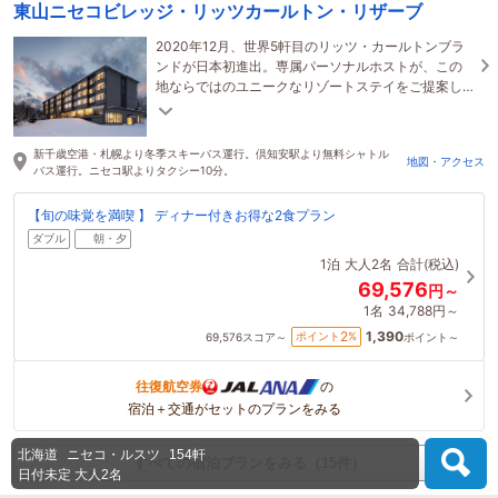
東山ニセコビレッジ・リッツカールトン・リザーブ
2020年12月、世界5軒目のリッツ・カールトンブラ
ンドが日本初進出。専属パーソナルホストが、この
地ならではのユニークなリゾートステイをご提案し
ます＜ニセコビレッジ・スキーリゾート直結＞
新千歳空港・札幌より冬季スキーバス運行。倶知安駅より無料シャトル
地図・アクセス
バス運行。ニセコ駅よりタクシー10分。
【旬の味覚を満喫 】 ディナー付きお得な2食プラン
ダブル
朝・夕
1泊
大人2名
合計(税込)
69,576
円～
1名
34,788円～
1,390
2
ポイント
%
69,576
スコア～
ポイント～
往復航空券
の
宿泊＋交通がセットのプランをみる
北海道
ニセコ・ルスツ
154軒
すべての宿泊プランをみる（15件）
日付未定
大人2名