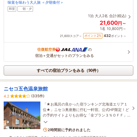
味覚を味わう大人旅 ＜夕朝食付＞
和室
朝・夕
1泊
大人2名
合計(税込)
21,600
円～
1名
10,800円～
432
2
ポイント
%
21,600
スコア～
ポイント～
往復航空券
の
宿泊＋交通がセットのプランをみる
すべての宿泊プランをみる（90件）
ニセコ五色温泉旅館
(335件)
4.2
「★お風呂の良かった宿ランキング北海道エリア１
位★」ニセコ奥座敷に佇む一軒宿。公式HP限定！ど
の予約サイトよりもお得な「全プラン３％ＯＦＦ」
が登場しました。https://goshikionsen.com/
3名がこの宿を見ています
2時間前に予約されました