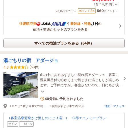
1名
14,010円～
560
2
ポイント
%
28,020
スコア～
ポイント～
往復航空券
や
新幹線・特急
の
宿泊＋交通がセットのプランをみる
すべての宿泊プランをみる（64件）
湯ごもりの宿 アダージョ
(53件)
4.3
山の中にあるあずましい隠れ宿アダージョ。客室に
温泉風呂付で心ゆくまで気ままに湯ごもりが楽しめ
ます。ご予約ですが、客室少ないので、日にちが決
まっていないのに、とりあえずのご予約はやめてく
ださい。
3名がこの宿を見ています
49分前に予約されました
ＪＲニセコ駅より車で20分、ＪＲ倶知安駅より車で約30分
地図・アクセス
（客室温泉源泉かけ流しのにごり湯〉） ○得エコノミープラン
ツイン
朝・夕