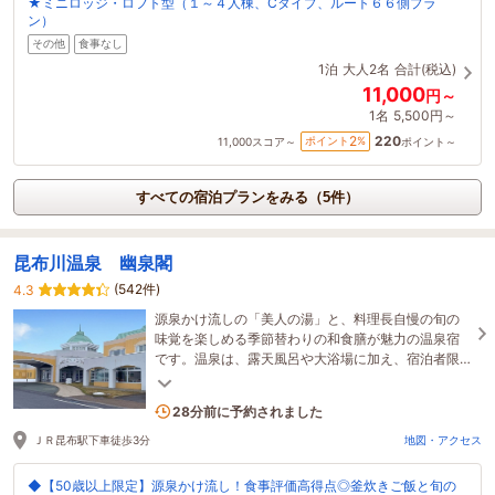
★ミニロッジ・ロフト型（１～４人棟、Cタイプ、ルート６６側プラ
ン）
その他
食事なし
1泊
大人2名
合計(税込)
11,000
円～
1名
5,500円～
220
2
ポイント
%
11,000
スコア～
ポイント～
すべての宿泊プランをみる（5件）
昆布川温泉 幽泉閣
(542件)
4.3
源泉かけ流しの「美人の湯」と、料理長自慢の旬の
味覚を楽しめる季節替わりの和食膳が魅力の温泉宿
です。温泉は、露天風呂や大浴場に加え、宿泊者限
定で無料の貸切風呂もご利用いただけます。
3名がこの宿を見ています
28分前に予約されました
ＪＲ昆布駅下車徒歩3分
地図・アクセス
◆【50歳以上限定】源泉かけ流し！食事評価高得点◎釜炊きご飯と旬の