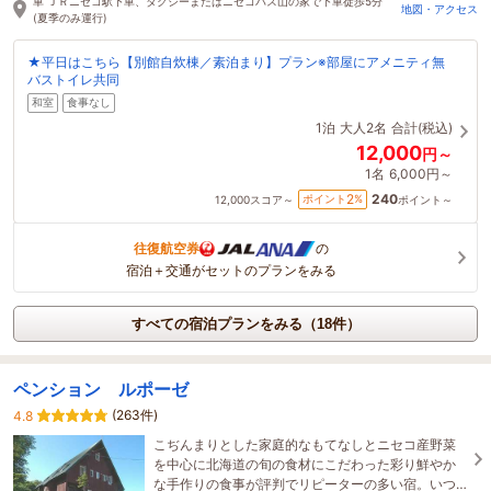
車 ＪＲニセコ駅下車、タクシーまたはニセコバス山の家で下車徒歩5分
地図・アクセス
(夏季のみ運行)
★平日はこちら【別館自炊棟／素泊まり】プラン※部屋にアメニティ無
バストイレ共同
和室
食事なし
1泊
大人2名
合計(税込)
12,000
円～
1名
6,000円～
240
2
ポイント
%
12,000
スコア～
ポイント～
往復航空券
の
宿泊＋交通がセットのプランをみる
すべての宿泊プランをみる（18件）
ペンション ルポーゼ
(263件)
4.8
こぢんまりとした家庭的なもてなしとニセコ産野菜
を中心に北海道の旬の食材にこだわった彩り鮮やか
な手作りの食事が評判でリピーターの多い宿。いつ