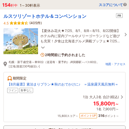
154
スコアについて
軒中
1
～
30
軒表示
ルスツリゾートホテル＆コンベンション
PR
(405件)
4.5
【夏休み花火★7/25、8/1、8/8～8/15、8/22開催】
ホテル内に室内プールやメリーゴーランドなど遊び
も充実！夕食は北海道グルメ満載ブッフェ★7/25、
8/1、8/8～8/15は期間限定ナイター遊園地も営業♪
2名がこの宿を見ています
2時間前に予約されました
札幌・新千歳空港～車90分（送迎有・要予約）JR洞爺駅～バス60分。
地図・アクセス
[立地:国道230号線沿い]
期間限定
【8月厳選】素泊まりプラン★秋のおでかけに♪ ＝温泉露天風呂無料＝
ツイン
食事なし
1泊
大人2名
合計(税込)
15,800
円～
1名
7,900円～
316
ポイントUP
15,800
スコア～
ポイント～