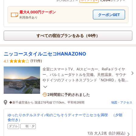
最大
4,000
円クーポン
クーポンGET
利用条件あり
すべての宿泊プランをみる（44件）
ニッコースタイルニセコHANAZONO
(111件)
4.1
全室にスマートTV、AIスピーカー、ReFaドライヤ
ー、バルミューダケトルを完備。天然温泉、サウナ
やドイツのフィットネスブランド「NOHRD」を取り
入れたサステナブルジムも無料でご利用いただけま
す。
7名がこの宿を見ています
2時間前に予約されました
◆新千歳空港から 国道276号線で110km。平常時2時間
地図・アクセス
ゆったりホテルステイ♪旬のごちそうディナーでニセコを満喫 （夕朝
食付き）
ダブル
朝・夕
1泊
大人2名
合計(税込)