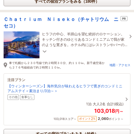
すべての宿泊プランをみる（180件）
Ｃｈａｔｒｉｕｍ Ｎｉｓｅｋｏ（チャトリウム ニ
PR
セコ）
ヒラフの中心、羊蹄山を望む絶好のロケーション。
キッチン付きのゆとりあるコンドミニアムで我が家
のような寛ぎを。ホテル内にはレストランやバーの
他フィットネス完備。コンビニまで徒歩３分。
車で札幌から２３０号線で約２時間３０分、約１１０㎞。新千歳空港か
地図・アクセス
ら２７６号線経由で約２時間１１０㎞。
注目プラン
【ウィンターシーズン】海外気分が味わえるヒラフで寛ぎのコンドミニ
アムステイ＜素泊まり/3泊～＞
その他
食事なし
1泊
大人2名
合計(税込)
103,018
円～
2,060
2
ポイント
%
103,018
スコア～
ポイント～
すべての宿泊プランをみる（46件）