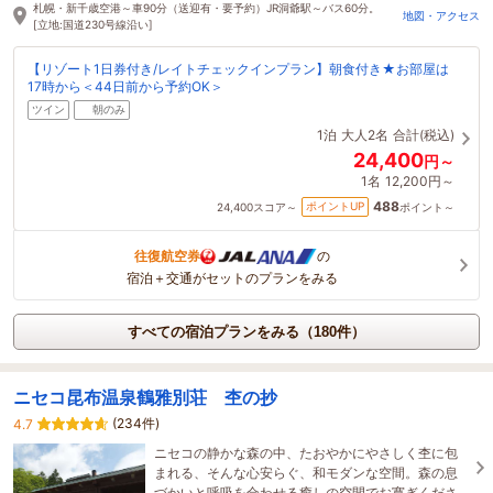
2時間前に予約されました
札幌・新千歳空港～車90分（送迎有・要予約）JR洞爺駅～バス60分。
地図・アクセス
[立地:国道230号線沿い]
【リゾート1日券付き/レイトチェックインプラン】朝食付き★お部屋は
17時から＜44日前から予約OK＞
ツイン
朝のみ
1泊
大人2名
合計(税込)
24,400
円～
1名
12,200円～
488
ポイントUP
24,400
スコア～
ポイント～
往復航空券
の
宿泊＋交通がセットのプランをみる
すべての宿泊プランをみる（180件）
ニセコ昆布温泉鶴雅別荘 杢の抄
(234件)
4.7
ニセコの静かな森の中、たおやかにやさしく杢に包
まれる、そんな心安らぐ、和モダンな空間。森の息
づかいと呼吸を合わせる癒しの空間でお寛ぎくださ