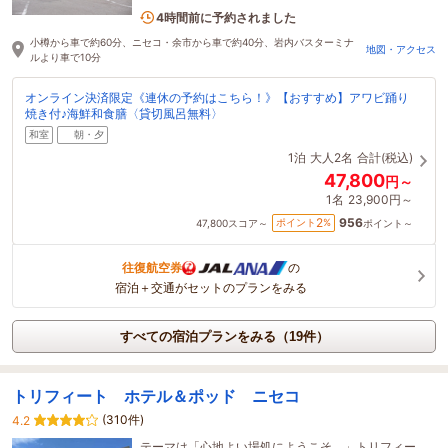
が楽しめる★
1名がこの宿を見ています
4時間前に予約されました
小樽から車で約60分、ニセコ・余市から車で約40分、岩内バスターミナ
地図・アクセス
ルより車で10分
オンライン決済限定《連休の予約はこちら！》【おすすめ】アワビ踊り
焼き付♪海鮮和食膳〈貸切風呂無料〉
和室
朝・夕
1泊
大人2名
合計(税込)
47,800
円～
1名
23,900円～
956
2
ポイント
%
47,800
スコア～
ポイント～
往復航空券
の
宿泊＋交通がセットのプランをみる
すべての宿泊プランをみる（19件）
トリフィート ホテル＆ポッド ニセコ
(310件)
4.2
テーマは「心地よい場処にようこそ。」トリフィー