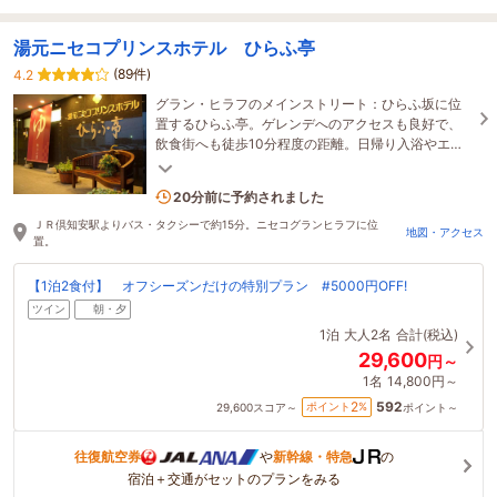
湯元ニセコプリンスホテル ひらふ亭
(89件)
4.2
グラン・ヒラフのメインストリート：ひらふ坂に位
置するひらふ亭。ゲレンデへのアクセスも良好で、
飲食街へも徒歩10分程度の距離。日帰り入浴やエス
テ、などの施設も充実です。
2名がこの宿を見ています
20分前に予約されました
ＪＲ倶知安駅よりバス・タクシーで約15分。ニセコグランヒラフに位
地図・アクセス
置。
【1泊2食付】 オフシーズンだけの特別プラン #5000円OFF!
ツイン
朝・夕
1泊
大人2名
合計(税込)
29,600
円～
1名
14,800円～
592
2
ポイント
%
29,600
スコア～
ポイント～
往復航空券
や
新幹線・特急
の
宿泊＋交通がセットのプランをみる