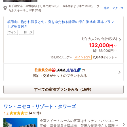
新千歳空港・JR札幌駅より車で約120分 JR小樽駅より車で約90分 ひ
地図・アクセス
らふスキー場より車で5分
羊蹄山に抱かれ源泉と旬に身をゆだねる静寂の滞在 楽水山 基本プラン
｜夕朝食付き
ツイン
朝・夕
1泊
大人2名
合計(税込)
132,000
円～
1名
66,000円～
2,640
2
ポイント
%
132,000
スコア～
ポイント～
往復航空券
の
宿泊＋交通がセットのプランをみる
すべての宿泊プランをみる（16件）
ワン・ニセコ・リゾート・タワーズ
(478件)
4.2
全室スイートルームの客室はキッチン・バルコニー
完備。露天温泉大浴場有。贅沢な長期滞在を満喫で