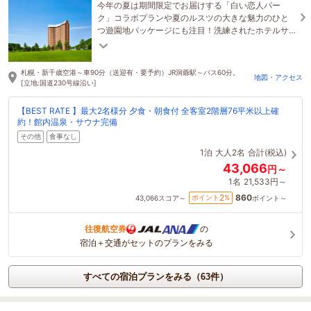
今年の夏は期間限定でお届けする「白い恋人パー
ク」コラボプランや夏のルスツの大きな魅力のひと
つ遊園地パッケージにも注目！洗練されたホテルサ
ービスを受けつつ上質なグルメや温泉サウナも満喫
ください。
札幌・新千歳空港～車90分（送迎有・要予約）JR洞爺駅～バス60分。
地図・アクセス
[立地:国道230号線沿い]
【BEST RATE 】最大2名様分 夕食・朝食付 全客室2階層76平米以上確
約！館内温泉・サウナ完備
その他
食事なし
1泊
大人2名
合計(税込)
43,066
円～
1名
21,533円～
860
2
ポイント
%
43,066
スコア～
ポイント～
往復航空券
の
宿泊＋交通がセットのプランをみる
すべての宿泊プランをみる（63件）