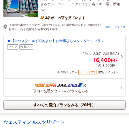
きるホテルコンドミニアムです。各スキー場、倶知
安駅への無料送迎有、ワーケーションに最適！
3名がこの宿を見ています
ＪＲ函館本線ニセコ駅から車で約１５分（冬季は倶知安駅より無料送迎
地図・アクセス
あり）。新千歳空港から車で約２時間。
★【自分スタイルが心地よい】お食事なしスタンダードプラン
ツイン
食事なし
1泊
大人2名
合計(税込)
16,400
円～
1名
8,200円～
328
2
ポイント
%
16,400
スコア～
ポイント～
往復航空券
の
宿泊＋交通がセットのプランをみる
すべての宿泊プランをみる（264件）
ウェスティン ルスツリゾート