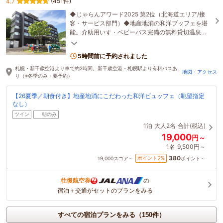
(451件)
4.7
◆じゃらんアワード2025 第2位（北海道エリア/接
客・サービス部門）◆地産地消の和洋ブッフェを堪
能。介助用いす・ベビーバス完備の無料貸切温泉
で、大人からお子様まで癒しの時間をお過ごしくだ
さい。
5時間前に予約されました
札幌・新千歳空港より車で約2時間。新千歳空港・札幌駅より有料バスあ
地図・アクセス
り（※冬季のみ・要予約）
【26夏季／朝食付き】地産地消にこだわった和洋ビュッフェ（眺望指定
なし）
ツイン
朝のみ
1泊
大人2名
合計(税込)
19,000
円～
1名
9,500円～
380
2
ポイント
%
19,000
スコア～
ポイント～
往復航空券
の
宿泊＋交通がセットのプランをみる
すべての宿泊プランをみる（150件）