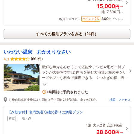
15,000
円～
1名
7,500円～
300
2
ポイント
%
15,000
スコア～
ポイント～
すべての宿泊プランをみる（24件）
いわない温泉 おかえりなさい
(691件)
4.3
新鮮な魚介を心ゆくまで堪能☆アワビや毛ガニ付プ
ランが大好評です♪岩内港を望む大浴場と海の幸をリ
ーズナブルな料金で満喫できる、くつろぎの宿。当
館は全館禁煙でございます。
3名がこの宿を見ています
1時間前に予約されました
札樽自動車道小樽ICより国道５号・国道276号経由。車で約75分。
地図・アクセス
【夕朝食付】岩内漁港◇磯の香りに満足プラン
和室
朝・夕
1泊
大人2名
合計(税込)
28,600
円～