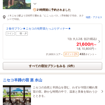
でも変わらない雰囲気でくつろげることを心がけて
います。
21時間前に予約されました
ＪＲニセコ駅より200円で乗れる「にこっとバス」(予約制)で15分、タク
地図・アクセス
シーで10分。
２食付プラン★ニセコの旬野菜たっぷりディナー★
ツイン
朝・夕
1泊
大人2名
合計(税込)
21,600
円～
1名
10,800円～
432
2
ポイント
%
21,600
スコア～
ポイント～
すべての宿泊プランをみる（6件）
ニセコ羊蹄の宿 楽 水山
ニセコの自然と羊蹄山を望む、わずか18室の離れ客
室の宿。静かな時間の中で、温泉と美食を味わうひ
とときを。