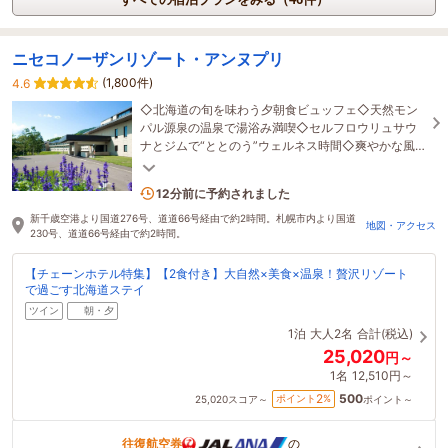
ニセコノーザンリゾート・アンヌプリ
(1,800件)
4.6
◇北海道の旬を味わう夕朝食ビュッフェ◇天然モン
パル源泉の温泉で湯浴み満喫◇セルフロウリュサウ
ナとジムで“ととのう”ウェルネス時間◇爽やかな風
と景色に包まれるリゾート
5名がこの宿を見ています
12分前に予約されました
新千歳空港より国道276号、道道66号経由で約2時間。札幌市内より国道
地図・アクセス
230号、道道66号経由で約2時間。
【チェーンホテル特集】【2食付き】大自然×美食×温泉！贅沢リゾート
で過ごす北海道ステイ
ツイン
朝・夕
1泊
大人2名
合計(税込)
25,020
円～
1名
12,510円～
500
2
ポイント
%
25,020
スコア～
ポイント～
往復航空券
の