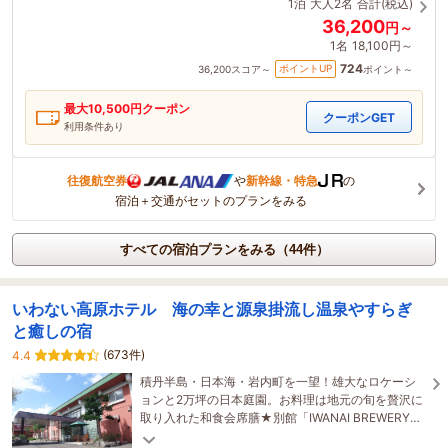
1泊
大人2名
合計(税込)
36,200
円～
1名
18,100円～
724
ポイントUP
36,200
スコア～
ポイント～
最大
10,500
円クーポン
クーポンGET
利用条件あり
往復航空券
や
新幹線・特急
の
宿泊＋交通がセットのプランをみる
すべての宿泊プランをみる（44件）
いわない高原ホテル 海の幸と源泉掛流し温泉やすらぎ
と癒しの宿
(673件)
4.4
積丹半島・日本海・岩内町を一望！雄大なロケーシ
ョンと2万坪の日本庭園。お料理は地元の旬を贅沢に
取り入れた和食会席膳★別館「IWANAI BREWERY
&HOTEL」では醸造所を眺めながらクラフトビール