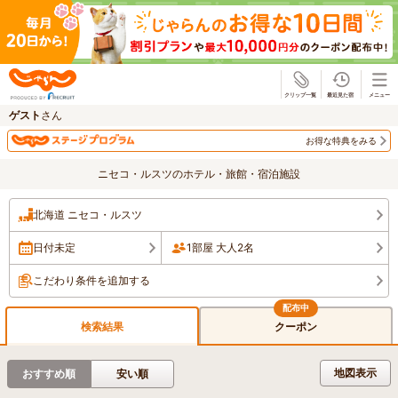
じゃらん
ゲスト
さん
お得な特典をみる
ニセコ・ルスツのホテル・旅館・宿泊施設
北海道 ニセコ・ルスツ
日付未定
1部屋 大人2名
こだわり条件を追加する
検索結果
クーポン
地図表示
おすすめ順
安い順