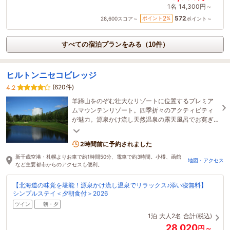
1名
14,300円～
572
2
ポイント
%
28,600
スコア～
ポイント～
すべての宿泊プランをみる（10件）
ヒルトンニセコビレッジ
(620件)
4.2
羊蹄山をのぞむ壮大なリゾートに位置するプレミア
ムマウンテンリゾート。四季折々のアクティビティ
が魅力。源泉かけ流し天然温泉の露天風呂でお寛ぎ
ください。
2時間前に予約されました
新千歳空港・札幌よりお車で約1時間50分、電車で約3時間。小樽、函館
地図・アクセス
など主要都市からのアクセスも便利。
【北海道の味覚を堪能！源泉かけ流し温泉でリラックス♪添い寝無料】
シンプルステイ＜夕朝食付＞2026
ツイン
朝・夕
1泊
大人2名
合計(税込)
28,020
円～