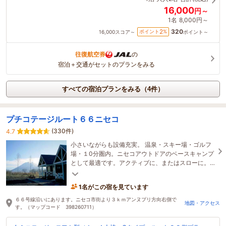
16,000
円～
1名
8,000円～
320
2
ポイント
%
16,000
スコア～
ポイント～
往復航空券
の
宿泊＋交通がセットのプランをみる
すべての宿泊プランをみる（4件）
プチコテージルート６６ニセコ
(330件)
4.7
小さいながらも設備充実。 温泉・スキー場・ゴルフ
場・１0分圏内。ニセコアウトドアのベースキャンプ
として最適です。アクティブに、またはスローに。
オールシーズンで、皆様のお越しをお待ちしており
ます。
1名がこの宿を見ています
６６号線沿いにあります。ニセコ市街より３ｋｍアンヌプリ方向右側で
地図・アクセス
す。（マップコード 398260711）