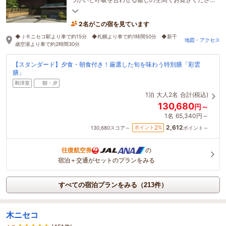
い。
2名がこの宿を見ています
◆ＪＲニセコ駅より車で約15分 ◆札幌より車で約1時間50分 ◆新千
地図・アクセス
歳空港より車で約2時間30分
【スタンダード】夕食・朝食付き！厳選した旬を味わう特別膳「彩雲
膳」
和洋室
朝・夕
1泊
大人2名
合計(税込)
130,680
円～
1名
65,340円～
2,612
2
ポイント
%
130,680
スコア～
ポイント～
往復航空券
の
宿泊＋交通がセットのプランをみる
すべての宿泊プランをみる（213件）
木ニセコ