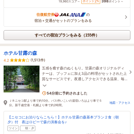
398
2
ポイント
%
19,960
スコア～
ポイント～
往復航空券
の
宿泊＋交通がセットのプランをみる
すべての宿泊プランをみる（155件）
ホテル甘露の森
(1,513件)
4.2
五感を癒す森のぬくもり。甘露の森オリジナルディ
ナーは、ブッフェに加え3品の料理がセットされた上
質なサービスです。夜通しアクセスできる温泉、毎
晩開催される森の演奏会、優しい音色にほっこり。
4名がこの宿を見ています
54分前に予約されました
ＪＲニセコ駅より車で約10分。バス停いこいの湯宿いろはより車で５
地図・アクセス
分。新千歳空港・札幌より車で約2時間。
【ニセコにお泊りならこちら！】ホテル甘露の森基本プラン２食（朝
夕）付 夜はロビーで森の演奏会を♪
ツイン
朝・夕