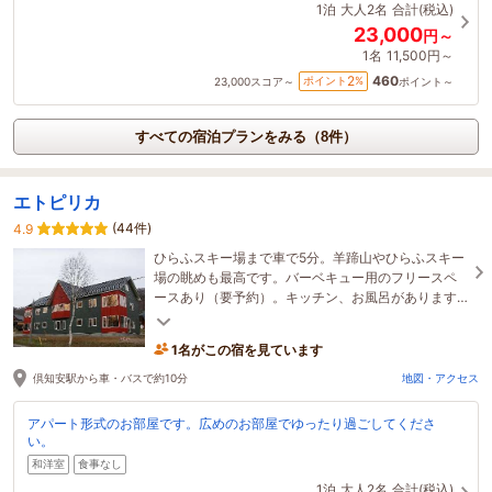
1泊
大人2名
合計(税込)
23,000
円～
1名
11,500円～
460
2
ポイント
%
23,000
スコア～
ポイント～
すべての宿泊プランをみる（8件）
エトピリカ
(44件)
4.9
ひらふスキー場まで車で5分。羊蹄山やひらふスキー
場の眺めも最高です。バーベキュー用のフリースペ
ースあり（要予約）。キッチン、お風呂があります
のでご自身のペースで過ごしてください。
1名がこの宿を見ています
倶知安駅から車・バスで約10分
地図・アクセス
アパート形式のお部屋です。広めのお部屋でゆったり過ごしてくださ
い。
和洋室
食事なし
1泊
大人2名
合計(税込)