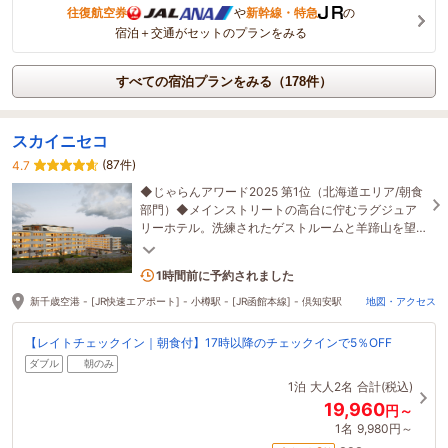
往復航空券
や
新幹線・特急
の
宿泊＋交通がセットのプランをみる
すべての宿泊プランをみる（178件）
スカイニセコ
(87件)
4.7
◆じゃらんアワード2025 第1位（北海道エリア/朝食
部門）◆メインストリートの高台に佇むラグジュア
リーホテル。洗練されたゲストルームと羊蹄山を望
むレストランで、上質なひと時をお過ごしくださ
い。
3名がこの宿を見ています
1時間前に予約されました
新千歳空港 - [JR快速エアポート] - 小樽駅 - [JR函館本線] - 倶知安駅
地図・アクセス
【レイトチェックイン｜朝食付】17時以降のチェックインで5％OFF
ダブル
朝のみ
1泊
大人2名
合計(税込)
19,960
円～
1名
9,980円～