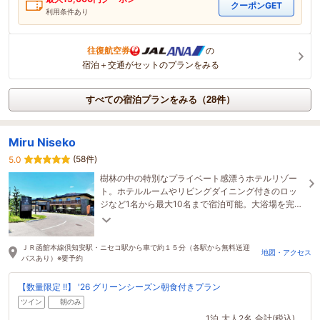
クーポンGET
利用条件あり
往復航空券
の
宿泊＋交通がセットのプランをみる
すべての宿泊プランをみる（28件）
Miru Niseko
(58件)
5.0
樹林の中の特別なプライベート感漂うホテルリゾー
ト。ホテルルームやリビングダイニング付きのロッ
ジなど1名から最大10名まで宿泊可能。大浴場を完
備。
ＪＲ函館本線倶知安駅・ニセコ駅から車で約１５分（各駅から無料送迎
地図・アクセス
バスあり）※要予約
【数量限定 !!】 '26 グリーンシーズン朝食付きプラン
ツイン
朝のみ
1泊
大人2名
合計(税込)