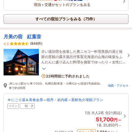
宿泊＋交通がセットのプランをみる
すべての宿泊プランをみる（75件）
月美の宿 紅葉音
(846件)
4.5
古い湯治宿を改装した奥ニセコ一軒宿美肌の湯と抜
群の景観の露天風呂付客室北海道の山海の味覚をふ
んだんに盛り込んだ料理を個室でゆったり＜女性に
はアメニティも充実＞
2名がこの宿を見ています
22時間前に予約されました
JRニセコ駅から車で20分。札樽自動車道・小樽ICから国道5号線経由。
地図・アクセス
車で約2時間
☆にごり湯＆美食会席＜積丹・岩内産＞新鮮魚介堪能プラン
ツイン
朝・夕
1泊
大人2名
合計(税込)
51,700
円～
1名
25,850円～
1,034
2
ポイント
%
51,700
スコア～
ポイント～