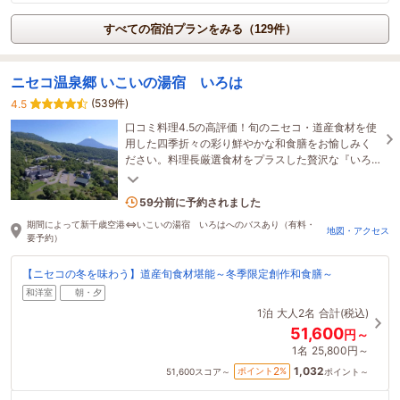
すべての宿泊プランをみる（129件）
ニセコ温泉郷 いこいの湯宿 いろは
(539件)
4.5
口コミ料理4.5の高評価！旬のニセコ・道産食材を使
用した四季折々の彩り鮮やかな和食膳をお愉しみく
ださい。料理長厳選食材をプラスした贅沢な『いろ
は膳』もご用意しております。
2名がこの宿を見ています
59分前に予約されました
期間によって新千歳空港⇔いこいの湯宿 いろはへのバスあり（有料・
地図・アクセス
要予約）
【ニセコの冬を味わう】道産旬食材堪能～冬季限定創作和食膳～
和洋室
朝・夕
1泊
大人2名
合計(税込)
51,600
円～
1名
25,800円～
1,032
2
ポイント
%
51,600
スコア～
ポイント～