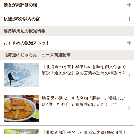
札幌プリンスホテル
朝食が高評価の宿
琴似駅
円山動物園
函館空港
旭川・層雲峡
札幌プリンスホテル
駅徒歩5分以内の宿
スーパーホテル札幌・すすきの 天然温泉 空沼の
琴似駅
白い恋人パーク
釧路空港（たんちょう釧路空港）
釧路・阿寒・根室・川湯・屈斜路
湯
篠路駅周辺の観光情報
札幌プリンスホテル
スーパーホテル札幌・すすきの 天然温泉 空沼の
菊水駅
北海道庁旧本庁舎(赤れんが庁舎)
帯広空港（とかち帯広空港）
富良野・美瑛・トマム
ニューオータニイン札幌
湯
おすすめの観光スポット
スーパーホテル札幌・すすきの 天然温泉 空沼の
真駒内駅
もいわ山ロープウェイ
稚内空港
小樽・キロロ・積丹
ニューオータニイン札幌
北海道のじゃらんニュース関連記事
湯
ソラリア西鉄ホテル札幌
北海道大学
4.1
白石駅
北海道神宮
中標津空港（根室中標津空港）
網走・北見・知床
【北海道の方言】標準語の意味を例文付きで
ニューオータニイン札幌
ソラリア西鉄ホテル札幌
いわずと知れた北海道大学ですが、広大なキャンパスの入り口にはカ
解説！道民おなじみの言葉や語尾の特徴は？
ＧＡＲＤＥＮＳ ＣＡＢＩＮ（ガーデンズキャビ
フェや土産物店を併設した立派な案内所もあり、観光客や地元の方に
二条市場
紋別空港（オホーツク紋別空港）
帯広・十勝
ン）
ひらかれています。 有名なポプラ並木などだけでなく、季節によって
ソラリア西鉄ホテル札幌
いろいろな植物や野鳥なども見られるようです。 札幌駅からほど近
ＧＡＲＤＥＮＳ ＣＡＢＩＮ（ガーデンズキャビ
ホテルエミシア札幌
く、立地も便利です。
利尻空港
定山渓
ン）
地元民が選ぶ！帯広名物「豚丼」が美味しい
おすすめの観光スポットガイドを見る
ＧＡＲＤＥＮＳ ＣＡＢＩＮ（ガーデンズキャビ
店4選！行列店“元祖豚丼のぱんちょう”も
ホテルエミシア札幌
礼文空港
洞爺・登別・苫小牧
ン）
ベッセルイン札幌中島公園
ホテルエミシア札幌
丘珠空港（札幌飛行場）
石狩・空知・千歳
ベッセルイン札幌中島公園
ダイワロイネットホテル札幌すすきの
【札幌近郊】子どもが喜ぶ室内遊び場26選！