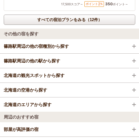
350
2
ポイント
%
17,500
スコア～
ポイント～
すべての宿泊プランをみる（12件）
その他の宿を探す
篠路駅周辺の他の宿種別から探す
篠路駅周辺の他の駅から探す
ビジネスホテル
北海道の観光スポットから探す
格安ホテル
札幌駅
北海道の空港から探す
すすきの駅
大通公園
北海道のエリアから探す
新札幌駅
大和ハウスプレミストドーム
新千歳空港
周辺のおすすめ宿
中島公園駅
札幌市時計台
女満別空港
札幌
部屋が高評価の宿
元町駅
さっぽろテレビ塔
旭川空港
函館・大沼・松前