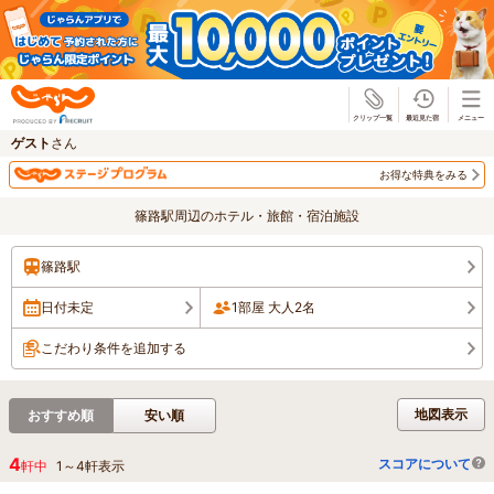
じゃらん
ゲスト
さん
お得な特典をみる
篠路駅周辺のホテル・旅館・宿泊施設
篠路駅
日付未定
1部屋 大人2名
こだわり条件を追加する
地図表示
おすすめ順
安い順
4
スコアについて
軒中
1
～
4
軒表示