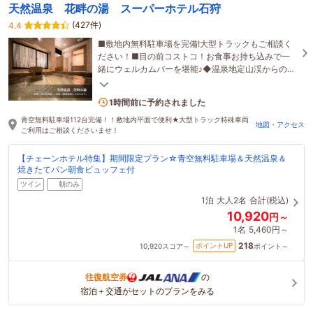
天然温泉 花畔の湯 スーパーホテル石狩
(427件)
4.4
■敷地内無料駐車場を完備!大型トラックもご相談く
ださい！■目の前コストコ！お食事お持ち込みで一
緒にウェルカムバーを堪能♪◆温泉地定山渓からの天
然温泉＆焼立てパン無料朝食ビュッフェを満喫
3名がこの宿を見ています
1時間前に予約されました
青空無料駐車場112台完備！！敷地内平面で便利★大型トラック特殊車両
地図・アクセス
ご利用はご相談くださいませ！
【チェーンホテル特集】期間限定プラン☆青空無料駐車場＆天然温泉＆
焼きたてパン朝食ビュッフェ付
ツイン
朝のみ
1泊
大人2名
合計(税込)
10,920
円～
1名
5,460円～
218
ポイントUP
10,920
スコア～
ポイント～
往復航空券
の
宿泊＋交通がセットのプランをみる