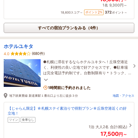
1名
9,300円～
372
2
ポイント
%
18,600
スコア～
ポイント～
すべての宿泊プランをみる（4件）
ホテルユキタ
(680件)
4.0
●札幌に滞在するならホテルユキタへ！丘珠空港近
く、利便性の良い立地で好アクセスです。●駐車場
は完全電話予約制です。台数制限有り＊トラック、
バイクは止められません
1時間前に予約されました
地下鉄東豊線 新道東駅１番出口より左に徒歩３分
地図・アクセス
【じゃらん限定】☆札幌ステイ素泊りで得割プラン☆丘珠空港近くの好
立地！
ツイン
食事なし
1泊
大人2名
合計(税込)
17,500
円～