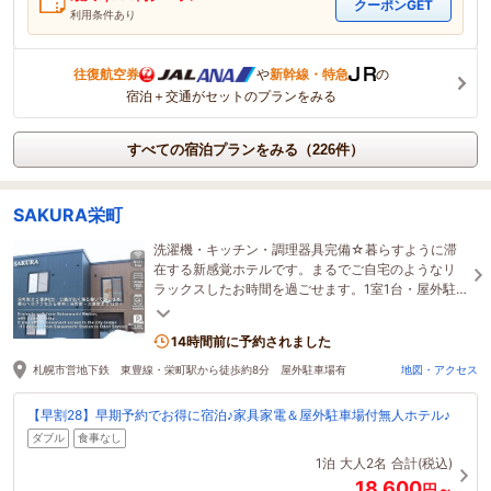
クーポンGET
利用条件あり
往復航空券
や
新幹線・特急
の
宿泊＋交通がセットのプランをみる
すべての宿泊プランをみる（226件）
SAKURA栄町
洗濯機・キッチン・調理器具完備☆暮らすように滞
在する新感覚ホテルです。まるでご自宅のようなリ
ラックスしたお時間を過ごせます。1室1台・屋外駐
車場付き。お車でのご移動でも安心です♪
14時間前に予約されました
札幌市営地下鉄 東豊線・栄町駅から徒歩約8分 屋外駐車場有
地図・アクセス
【早割28】早期予約でお得に宿泊♪家具家電＆屋外駐車場付無人ホテル♪
ダブル
食事なし
1泊
大人2名
合計(税込)
18,600
円～