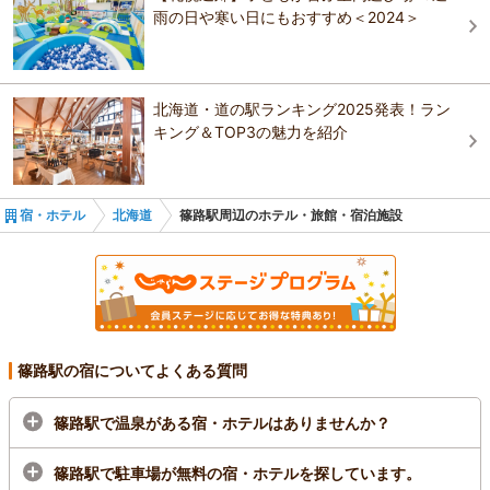
稚内・留萌
ベッセルイン札幌中島公園
雨の日や寒い日にもおすすめ＜2024＞
ダイワロイネットホテル札幌すすきの
クロスホテル札幌（オリックスホテルズ＆リゾーツ
ニセコ・ルスツ
）
ダイワロイネットホテル札幌すすきの
クロスホテル札幌（オリックスホテルズ＆リゾーツ
ビジネスインノルテ中島公園
日高・えりも
北海道・道の駅ランキング2025発表！ラン
）
キング＆TOP3の魅力を紹介
クロスホテル札幌（オリックスホテルズ＆リゾーツ
札幌東急REIホテル
離島（利尻・礼文・天売・焼尻）
）
札幌東急REIホテル
宿・ホテル
北海道
篠路駅周辺のホテル・旅館・宿泊施設
篠路駅の宿についてよくある質問
篠路駅で温泉がある宿・ホテルはありませんか？
篠路駅で駐車場が無料の宿・ホテルを探しています。