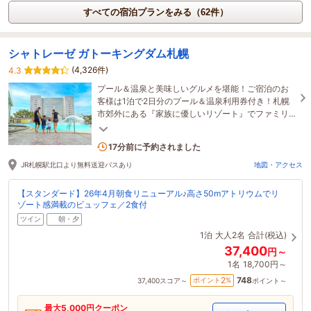
すべての宿泊プランをみる（62件）
シャトレーゼ ガトーキングダム札幌
(4,326件)
4.3
プール＆温泉と美味しいグルメを堪能！ご宿泊のお
客様は1泊で2日分のプール＆温泉利用券付き！札幌
市郊外にある『家族に優しいリゾート』でファミリ
ー旅行を応援！お得なプランも要Check！
4名がこの宿を見ています
17分前に予約されました
JR札幌駅北口より無料送迎バスあり
地図・アクセス
【スタンダード】26年4月朝食リニューアル♪高さ50mアトリウムでリ
ゾート感満載のビュッフェ／2食付
ツイン
朝・夕
1泊
大人2名
合計(税込)
37,400
円～
1名
18,700円～
748
2
ポイント
%
37,400
スコア～
ポイント～
最大
5,000
円クーポン