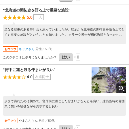
“北海道の開拓史を語る上で重要な施設”
5.0
一人
単なる歴史のある時計台と思っていましたが、展示から北海道の開拓史を語る上でと
ても重要な施設だということを知りました。 クラーク博士が初代教頭となった札幌
農学校の中に建設された演武場に設置。 ３０分強で、１階で開拓史とともに、２階
で精巧な時計の仕組みを十分勉強できます。
キックさん
男性／50代
お宿ツウ
はい
0
このクチコミは参考になりましたか？
“街中に凛と残る佇まいが良い”
4.0
友達同士
歩きで訪れたのは初めて。官庁街に凛とした佇まいがなんとも良い。建築当時の雰囲
気に想いを馳せながら見学すると良い
やまさんさん
男性／50代
岩手ツウ
はい
1