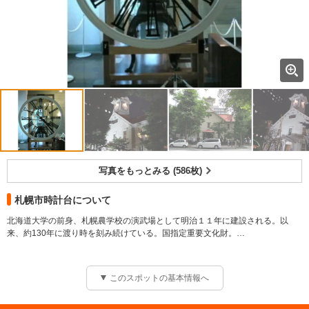
写真をもっとみる (586枚)
札幌市時計台について
北海道大学の前身、札幌農学校の演武場として明治１１年に建設される。以
来、約130年に渡り時を刻み続けている。国指定重要文化財。
料金: 大人 200円
料金:
中学生以下無料
このスポットの基本情報へ
公開 8:45?17:10
休館日 11月?5月 (月) 月曜日が祝日の場合は翌日
休館日 6月?10月 第4月曜日のみ休館、第4月曜日が祝日の場合は翌日