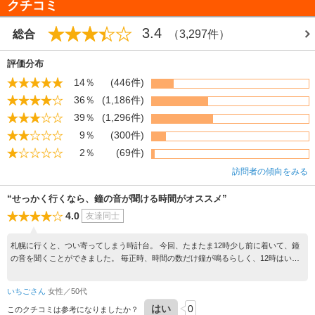
クチコミ
休館日 年末年始
文化財 国指定重要文化財
3.4
総合
（3,297件）
建築年代１ 明治１１年
評価分布
14％
(446件)
36％
(1,186件)
39％
(1,296件)
9％
(300件)
2％
(69件)
訪問者の傾向をみる
“せっかく行くなら、鐘の音が聞ける時間がオススメ”
4.0
友達同士
札幌に行くと、つい寄ってしまう時計台。 今回、たまたま12時少し前に着いて、鐘
の音を聞くことができました。 毎正時、時間の数だけ鐘が鳴るらしく、12時はいち
ばんたくさん聞けるタイミングでラッキーでした！ ゆっくり観光するスポットでは
ありませんが、鐘の鳴る時間に行くのはオススメです。
いちごさん
女性／50代
はい
0
このクチコミは参考になりましたか？