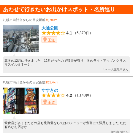
あわせて行きたいお出かけスポット・名所巡り
札幌市時計台からの目安距離
約780m
大通公園
4.1
（5,379件）
王道
真冬の12月に行きました 12月だったので積雪が有り 冬のライトアップとクリス
マスイルミネーシ...
by 一人旅最高さん
札幌市時計台からの目安距離
約1.4km
すすきの
4.2
（1,148件）
王道
飲食店が多くまたどの店も北海道ならではのメニューが豊富にて満足しました ただ
有名なお店はか...
by Merciさん