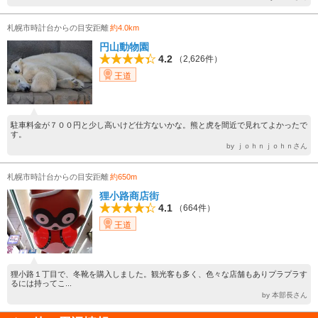
札幌市時計台からの目安距離
約4.0km
円山動物園
4.2
（2,626件）
王道
駐車料金が７００円と少し高いけど仕方ないかな。熊と虎を間近で見れてよかったで
す。
by ｊｏｈｎｊｏｈｎさん
札幌市時計台からの目安距離
約650m
狸小路商店街
4.1
（664件）
王道
狸小路１丁目で、冬靴を購入しました。観光客も多く、色々な店舗もありプラプラす
るには持ってこ...
by 本部長さん