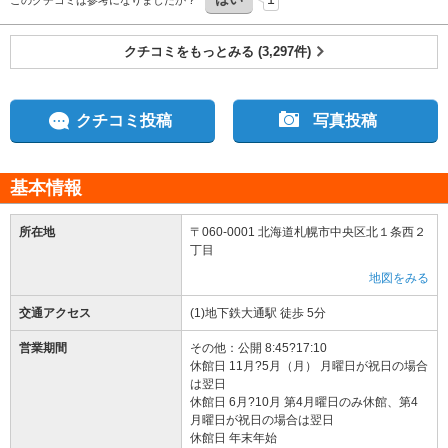
このクチコミは参考になりましたか？
クチコミをもっとみる (3,297件)
クチコミ投稿
写真投稿
基本情報
所在地
〒060-0001 北海道札幌市中央区北１条西２
丁目
地図をみる
交通アクセス
(1)地下鉄大通駅 徒歩 5分
営業期間
その他：公開 8:45?17:10
休館日 11月?5月（月） 月曜日が祝日の場合
は翌日
休館日 6月?10月 第4月曜日のみ休館、第4
月曜日が祝日の場合は翌日
休館日 年末年始