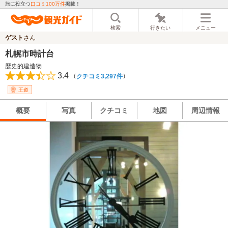
旅に役立つ
口コミ100万件
掲載！
検索
行きたい
メニュー
ゲスト
さん
札幌市時計台
歴史的建造物
3.4
（
）
クチコミ3,297件
王道
概要
写真
クチコミ
地図
周辺情報