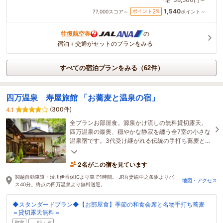
1,540
2
ポイント
%
77,000
スコア～
ポイント～
往復航空券
の
宿泊＋交通がセットのプランをみる
すべての宿泊プランをみる（62件）
四万温泉 寿屋旅館 「お蕎麦と温泉の宿」
(300件)
4.1
全プランお部屋食。源泉かけ流しの無料貸切露天。
四万温泉の最奥、穏やかな静寂を纏う全7室の小さな
温泉宿です。3代受け継がれる伝統の手打ち蕎麦と、
旬の食材をつかった和食膳でお腹も心も満腹に。
2名がこの宿を見ています
関越自動車道・渋川伊香保ICより車で1時間。 JR吾妻線中之条駅よりバ
地図・アクセス
ス40分。終点の四万温泉より無料送迎。
◆スタンダードプラン◆【お部屋食】季節の和食会席と名物手打ち蕎麦
＝貸切露天無料＝
和室
朝・夕