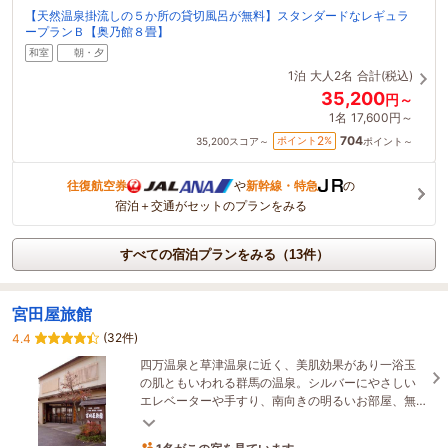
【天然温泉掛流しの５か所の貸切風呂が無料】スタンダードなレギュラ
ープランＢ【奥乃館８畳】
和室
朝・夕
1泊
大人2名
合計(税込)
35,200
円～
1名
17,600円～
704
2
ポイント
%
35,200
スコア～
ポイント～
往復航空券
や
新幹線・特急
の
宿泊＋交通がセットのプランをみる
すべての宿泊プランをみる（13件）
宮田屋旅館
(32件)
4.4
四万温泉と草津温泉に近く、美肌効果があり一浴玉
の肌ともいわれる群馬の温泉。シルバーにやさしい
エレベーターや手すり、南向きの明るいお部屋、無
料の貸切露天風呂、地元食材の田舎会席をご提供し
1名がこの宿を見ています
ます。