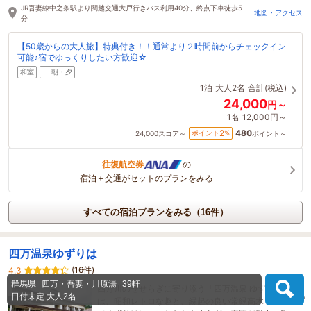
JR吾妻線中之条駅より関越交通大戸行きバス利用40分、終点下車徒歩5
地図・アクセス
分
【50歳からの大人旅】特典付き！！通常より２時間前からチェックイン
可能♪宿でゆっくりしたい方歓迎☆
和室
朝・夕
1泊
大人2名
合計(税込)
24,000
円～
1名
12,000円～
480
2
ポイント
%
24,000
スコア～
ポイント～
往復航空券
の
宿泊＋交通がセットのプランをみる
すべての宿泊プランをみる（16件）
四万温泉ゆずりは
(16件)
4.3
群馬県
四万・吾妻・川原湯
39軒
四万川のせせらぎに寄り添う「四万温泉 ゆずりは」
日付未定
大人2名
は、昭和レトロな趣と、縁起の良い常緑高木「楪