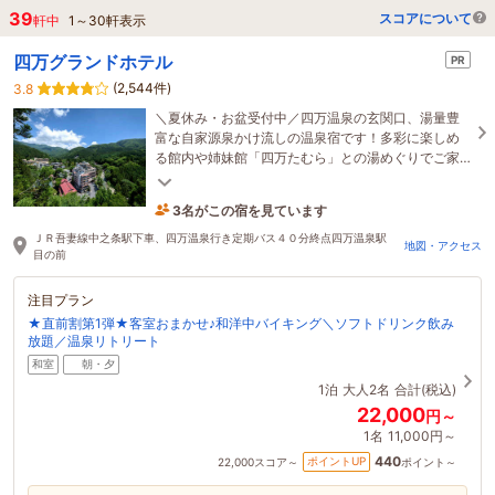
39
スコアについて
軒中
1
～
30
軒表示
四万グランドホテル
PR
(2,544件)
3.8
＼夏休み・お盆受付中／四万温泉の玄関口、湯量豊
富な自家源泉かけ流しの温泉宿です！多彩に楽しめ
る館内や姉妹館「四万たむら」との湯めぐりでご家
族やグループ、ご友人同士で楽しいひとときを♪
3名がこの宿を見ています
2時間前に予約されました
ＪＲ吾妻線中之条駅下車、四万温泉行き定期バス４０分終点四万温泉駅
地図・アクセス
目の前
注目プラン
★直前割第1弾★客室おまかせ♪和洋中バイキング＼ソフトドリンク飲み
放題／温泉リトリート
和室
朝・夕
1泊
大人2名
合計(税込)
22,000
円～
1名
11,000円～
440
ポイントUP
22,000
スコア～
ポイント～