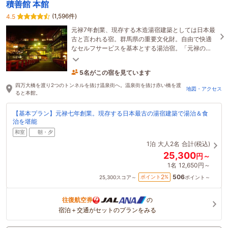
積善館 本館
(1,596件)
4.5
元禄7年創業、現存する木造湯宿建築としては日本最
古と言われる宿。群馬県の重要文化財。自由で快適
なセルフサービスを基本とする湯治宿。「元禄の
湯」をはじめ館内3つの温泉に入浴可能です。感染対
5名がこの宿を見ています
策実施中
1時間前に予約されました
四万大橋を渡り2つのトンネルを抜け温泉街へ。温泉街を抜け赤い橋を渡
地図・アクセス
ると本館。
【基本プラン】元禄七年創業。現存する日本最古の湯宿建築で湯治＆食
治を堪能
和室
朝・夕
1泊
大人2名
合計(税込)
25,300
円～
1名
12,650円～
506
2
ポイント
%
25,300
スコア～
ポイント～
往復航空券
の
宿泊＋交通がセットのプランをみる