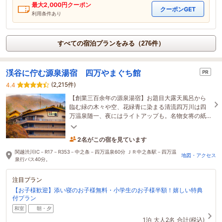
最大
2,000
円クーポン
クーポンGET
利用条件あり
すべての宿泊プランをみる（276件）
渓谷に佇む源泉湯宿 四万やまぐち館
PR
(2,215件)
4.4
【創業三百余年の源泉湯宿】お題目大露天風呂から
臨む緑の木々や空、花緑青に染まる清流四万川は四
万温泉随一、夜にはライトアップも。名物女将の紙
芝居も※不在時休止
2名がこの宿を見ています
2時間前に予約されました
関越渋川IC－R17－R353－中之条－四万温泉60分 ＪＲ中之条駅－四万温
地図・アクセス
泉行バス40分。
注目プラン
【お子様歓迎】添い寝のお子様無料・小学生のお子様半額！嬉しい特典
付プラン
和室
朝・夕
1泊
大人2名
合計(税込)