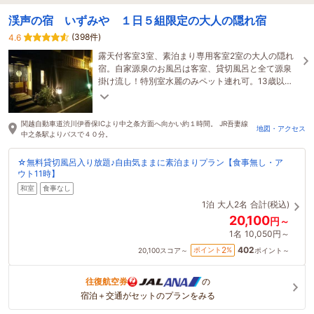
渓声の宿 いずみや １日５組限定の大人の隠れ宿
(398件)
4.6
露天付客室3室、素泊まり専用客室2室の大人の隠れ
宿。自家源泉のお風呂は客室、貸切風呂と全て源泉
掛け流し！特別室水麗のみペット連れ可。13歳以下
のお子様はお泊り頂けません。
関越自動車道渋川伊香保ICより中之条方面へ向かい約１時間。 JR吾妻線
地図・アクセス
中之条駅よりバスで４０分。
☆無料貸切風呂入り放題♪自由気ままに素泊まりプラン【食事無し・ア
ウト11時】
和室
食事なし
1泊
大人2名
合計(税込)
20,100
円～
1名
10,050円～
402
2
ポイント
%
20,100
スコア～
ポイント～
往復航空券
の
宿泊＋交通がセットのプランをみる