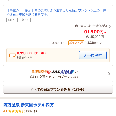
【亭主の『一献』】旬の美味しさを追求した絶品とワンランク上の≪特
撰懐石≫季節を感じる喜びを。
和洋室
朝・夕
1泊
大人2名
合計(税込)
91,800
円～
1名
45,900円～
1,836
ポイントUP
91,800
スコア～
ポイント～
最大
1,000
円クーポン
クーポンGET
利用条件あり
往復航空券
の
宿泊＋交通がセットのプランをみる
すべての宿泊プランをみる（173件）
四万温泉 伊東園ホテル四万
(607件)
4.1