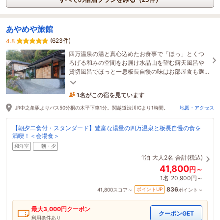
あやめや旅館
(623件)
4.8
四万温泉の湯と真心込めたお食事で「ほっ」とくつ
ろげる和みの空間をお届け水晶山を望む露天風呂や
貸切風呂でほっと一息板長自慢の味はお部屋食も選
択可能。水入らずのひとときをお過ごしください
1名がこの宿を見ています
13時間前に予約されました
JR中之条駅よりバス50分桐の木平下車1分。関越道渋川ICより1時間。
地図・アクセス
【朝夕二食付・スタンダード】豊富な湯量の四万温泉と板長自慢の食を
満喫！＜会場食＞
和洋室
朝・夕
1泊
大人2名
合計(税込)
41,800
円～
1名
20,900円～
836
ポイントUP
41,800
スコア～
ポイント～
最大
3,000
円クーポン
クーポンGET
利用条件あり