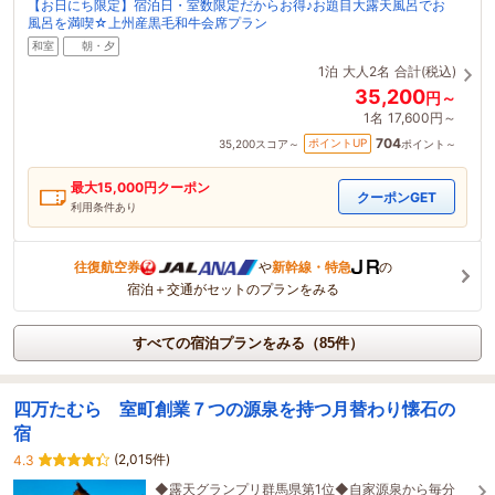
【お日にち限定】宿泊日・室数限定だからお得♪お題目大露天風呂でお
風呂を満喫☆上州産黒毛和牛会席プラン
和室
朝・夕
1泊
大人2名
合計(税込)
35,200
円～
1名
17,600円～
704
ポイントUP
35,200
スコア～
ポイント～
最大
15,000
円クーポン
クーポンGET
利用条件あり
往復航空券
や
新幹線・特急
の
宿泊＋交通がセットのプランをみる
すべての宿泊プランをみる（85件）
四万たむら 室町創業７つの源泉を持つ月替わり懐石の
宿
(2,015件)
4.3
◆露天グランプリ群馬県第1位◆自家源泉から毎分