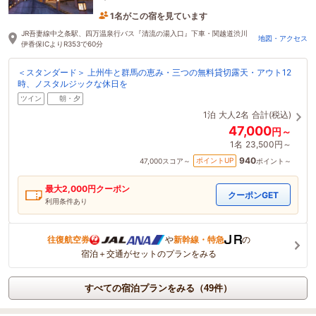
1名がこの宿を見ています
7時間前に予約されました
JR吾妻線中之条駅、四万温泉行バス『清流の湯入口』下車・関越道渋川
地図・アクセス
伊香保ICよりR353で60分
＜スタンダード＞ 上州牛と群馬の恵み・三つの無料貸切露天・アウト12
時、ノスタルジックな休日を
ツイン
朝・夕
1泊
大人2名
合計(税込)
47,000
円～
1名
23,500円～
940
ポイントUP
47,000
スコア～
ポイント～
最大
2,000
円クーポン
クーポンGET
利用条件あり
往復航空券
や
新幹線・特急
の
宿泊＋交通がセットのプランをみる
すべての宿泊プランをみる（49件）