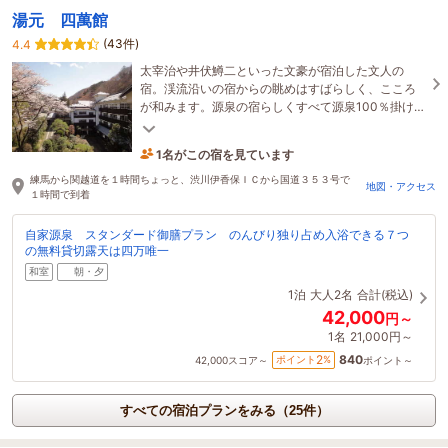
湯元 四萬館
(43件)
4.4
太宰治や井伏鱒二といった文豪が宿泊した文人の
宿。渓流沿いの宿からの眺めはすばらしく、こころ
が和みます。源泉の宿らしくすべて源泉100％掛け流
し、多彩な貸切風呂も無料です。別館壺天は全室露
1名がこの宿を見ています
天付。
5時間前に予約されました
練馬から関越道を１時間ちょっと、渋川伊香保ＩＣから国道３５３号で
地図・アクセス
１時間で到着
自家源泉 スタンダード御膳プラン のんびり独り占め入浴できる７つ
の無料貸切露天は四万唯一
和室
朝・夕
1泊
大人2名
合計(税込)
42,000
円～
1名
21,000円～
840
2
ポイント
%
42,000
スコア～
ポイント～
すべての宿泊プランをみる（25件）