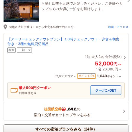
ら望む四季を五感でお楽しみください。ご夫婦やカ
ップルでの大切な一泊をお届けします。
関越道渋川伊香保ＩＣから中之条経由で約５０分
地図・アクセス
【アーリーチェックアウトプラン】１0時チェックアウト・夕食＆朝食
付き・3種の無料貸切風呂
和室
朝・夕
1泊
大人2名
合計(税込)
52,000
円～
1名
26,000円～
1,040
2
ポイント
%
52,000
スコア～
ポイント～
最大
500
円クーポン
クーポンGET
利用条件あり
往復航空券
の
宿泊＋交通がセットのプランをみる
すべての宿泊プランをみる（24件）