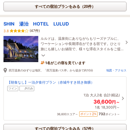
すべての宿泊プランをみる（20件）
SHIN 湯治 HOTEL LULUD
(47件)
3.8
ルルドは、温泉街にありながらもリーズナブルに、
ワーケーションや長期滞在ができる宿です。ひとり
旅にも嬉しいお値段で、様々な滞在スタイルをご提
案します。ぜひ新しい湯治の旅をお楽しみくださ
い。
1名がこの宿を見ています
四万温泉のゆずりは地区、「四万温泉バス停」から徒歩で約10分
地図・アクセス
【朝食なし】一泊夕食付プラン（赤城牛すき焼き御膳）
ツイン
夕のみ
1泊
大人2名
合計(税込)
36,600
円～
1名
18,300円～
732
2
ポイント
%
36,600
スコア～
ポイント～
すべての宿泊プランをみる（57件）