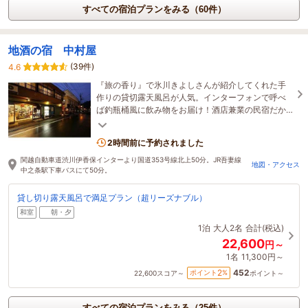
すべての宿泊プランをみる（60件）
地酒の宿 中村屋
(39件)
4.6
『旅の香り』で氷川きよしさんが紹介してくれた手
作りの貸切露天風呂が人気。インターフォンで呼べ
ば釣瓶桶風に飲み物をお届け！酒店兼業の民宿だか
ら飲み物も安くて、気取らぬ宿です！
2時間前に予約されました
関越自動車道渋川伊香保インターより国道353号線北上50分。JR吾妻線
地図・アクセス
中之条駅下車バスにて50分。
貸し切り露天風呂で満足プラン（超リーズナブル）
和室
朝・夕
1泊
大人2名
合計(税込)
22,600
円～
1名
11,300円～
452
2
ポイント
%
22,600
スコア～
ポイント～
すべての宿泊プランをみる（25件）