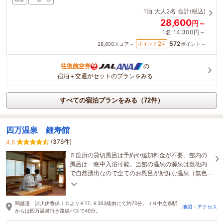
1泊
大人2名
合計(税込)
28,600
円～
1名
14,300円～
572
2
ポイント
%
28,600
スコア～
ポイント～
往復航空券
の
宿泊＋交通がセットのプランをみる
すべての宿泊プランをみる（72件）
四万温泉 鍾寿館
(376件)
4.5
５箇所の貸切風呂は予約や追加料金が不要。館内の
風呂は一晩中入浴可能。当館の温泉の源泉は敷地内
で自然湧出なので全てのお風呂が新鮮な温泉（無色
透明）を源泉掛け流しです。全館内、全客室が禁煙
です。
関越道 渋川伊香保ＩＣよりＲ17､Ｒ353経由にて約70分。ＪＲ中之条駅
地図・アクセス
からは四万温泉行き路線バスで40分。