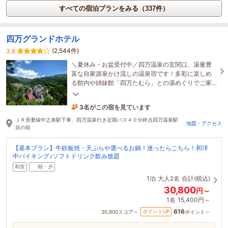
すべての宿泊プランをみる（337件）
四万グランドホテル
(2,544件)
3.8
＼夏休み・お盆受付中／四万温泉の玄関口、湯量豊
富な自家源泉かけ流しの温泉宿です！多彩に楽しめ
る館内や姉妹館「四万たむら」との湯めぐりでご家
族やグループ、ご友人同士で楽しいひとときを♪
3名がこの宿を見ています
2時間前に予約されました
ＪＲ吾妻線中之条駅下車、四万温泉行き定期バス４０分終点四万温泉駅
地図・アクセス
目の前
【基本プラン】牛鉄板焼・天ぷらや選べるお鍋！迷ったらこちら！和洋
中バイキング♪ソフトドリンク飲み放題
和室
朝・夕
1泊
大人2名
合計(税込)
30,800
円～
1名
15,400円～
616
ポイントUP
30,800
スコア～
ポイント～