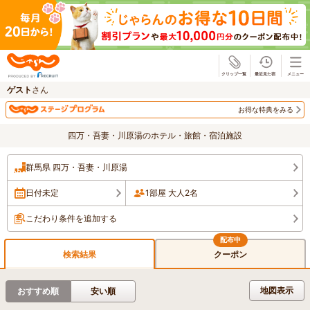
じゃらん
ゲスト
さん
お得な特典をみる
四万・吾妻・川原湯のホテル・旅館・宿泊施設
群馬県 四万・吾妻・川原湯
日付未定
1部屋 大人2名
こだわり条件を追加する
検索結果
クーポン
地図表示
おすすめ順
安い順