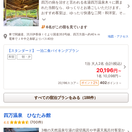
四万の病を治すと言われる名湯四万温泉木々に囲ま
れた当館なら、ゆっくりとお過ごしいただけます。
おすすめ客室は、ゆったり快適な二間・和洋室。そ
して、観光は奥四万湖。四万ブルーが待っていま
6名がこの宿を見ています
す。
1時間前に予約されました
車で関越道、渋川伊香保ＩＣより国道353号線、四万方面へ約40ｋｍ
地図・アクセス
電車でＪＲ中之条駅よりバス40分
【スタンダード】 一泊二食バイキングプラン
和室
朝・夕
1泊
大人2名
合計(税込)
20,196
円～
1名
10,098円～
402
2
ポイント
%
20,196
スコア～
ポイント～
すべての宿泊プランをみる（188件）
四万温泉 ひなたみ館
(700件)
4.6
3種の天然温泉引湯の貸切風呂や半露天風呂付客室か