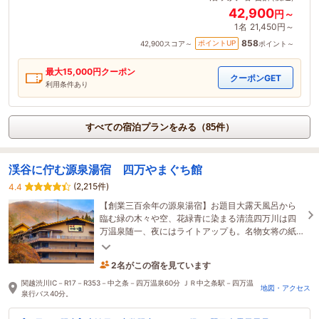
42,900
円～
1名
21,450円～
858
ポイントUP
42,900
スコア～
ポイント～
最大
15,000
円クーポン
クーポンGET
利用条件あり
すべての宿泊プランをみる（85件）
渓谷に佇む源泉湯宿 四万やまぐち館
(2,215件)
4.4
【創業三百余年の源泉湯宿】お題目大露天風呂から
臨む緑の木々や空、花緑青に染まる清流四万川は四
万温泉随一、夜にはライトアップも。名物女将の紙
芝居も※不在時休止
2名がこの宿を見ています
2時間前に予約されました
関越渋川IC－R17－R353－中之条－四万温泉60分 ＪＲ中之条駅－四万温
地図・アクセス
泉行バス40分。