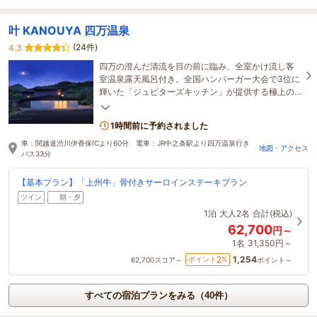
叶 KANOUYA 四万温泉
(24件)
4.3
四万の澄んだ清流を目の前に臨み、全室かけ流し客
室温泉露天風呂付き。全国ハンバーガー大会で3位に
輝いた「ジュピターズキッチン」が提供する極上の
上州牛ステーキを味わう特別なひと時を。
1時間前に予約されました
車：関越道渋川伊香保ICより60分 電車：JR中之条駅より四万温泉行き
地図・アクセス
バス33分
【基本プラン】「上州牛」骨付きサーロインステーキプラン
ツイン
朝・夕
1泊
大人2名
合計(税込)
62,700
円～
1名
31,350円～
1,254
2
ポイント
%
62,700
スコア～
ポイント～
すべての宿泊プランをみる（40件）