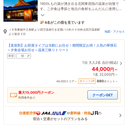
1600Lもの湯が湧き出る北関東屈指の温泉が自慢で
す。ご夕食は季節と地元の食材をふんだんに使用し
た和懐石料理をプライベート感あるお食事処でご用
4名がこの宿を見ています
意します。
49分前に予約されました
ＪＲ吾妻線中之条駅より四万温泉行き定期バス約４０分終点四万温泉駅
地図・アクセス
より徒歩３分
【直前割】お部屋タイプは当館にお任せ！期間限定お得！人気の華懐石
＜夕食会場お任せ＞温泉三昧リトリート
和室
朝・夕
1泊
大人2名
合計(税込)
44,000
円～
1名
22,000円～
880
ポイントUP
44,000
スコア～
ポイント～
最大
15,000
円クーポン
クーポンGET
利用条件あり
往復航空券
や
新幹線・特急
の
宿泊＋交通がセットのプランをみる