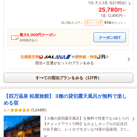
1泊
大人2名
合計(税込)
25,780
円～
1名
12,890円～
514
ポイントUP
25,780
スコア～
ポイント～
最大
5,000
円クーポン
クーポンGET
利用条件あり
往復航空券
や
新幹線・特急
の
宿泊＋交通がセットのプランをみる
すべての宿泊プランをみる（137件）
【四万温泉 柏屋旅館】 3種の貸切露天風呂が無料で楽し
める宿
(1,248件)
4.7
【３種の貸切露天風呂】を無料で何度でも♪ゆとりの
【チェックアウト12時】なかよしカップルの記念日
や女子旅に、レトロでモダンな14室の温泉宿。2つの
露天風呂付き客室や3つの貸切風呂が楽しめる。