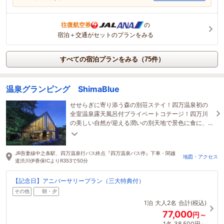
往復航空券
の
宿泊＋交通がセットのプランをみる
すべての宿泊プランをみる（75件）
温泉グランピング ShimaBlue
せせらぎに寄り添う森の別荘ステイ！四万温泉初の
全室温泉露天風呂付プライベートコテージ！四万川
の美しい自然が迎える潤いの別天地で景色に食に、
地の恵みを愉しむ憧れの別荘ステイをお楽しみくだ
さい。
JR吾妻線中之条駅、四万温泉行バス終点『四万温泉バス停』下車・関越
地図・アクセス
道渋川伊香保ICよりR353で50分
【記念日】アニバーサリープラン（三大特典付）
その他
朝・夕
1泊
大人2名
合計(税込)
77,000
円～
1名
38,500円～