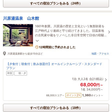
すべての宿泊プランをみる（24件）
川原湯温泉 山木館
1661年創業。川原湯の歴史と文化という無形財産を
江戸時代より連綿と守り続けてきました。旧温泉地
の古民家や蔵をリノベした非日常空間で日頃の喧騒
を忘れ、プライベートな時間をお過ごしください。
12時間前に予約されました
川原湯温泉駅から徒歩15分ほど
地図・アクセス
【夕食付｜朝食付｜飲み放題付】オールインクルーシブ・スタンダード
プラン
和室
朝・夕
1泊
大人2名
合計(税込)
68,000
円～
1名
34,000円～
1,360
2
ポイント
%
68,000
スコア～
ポイント～
すべての宿泊プランをみる（18件）