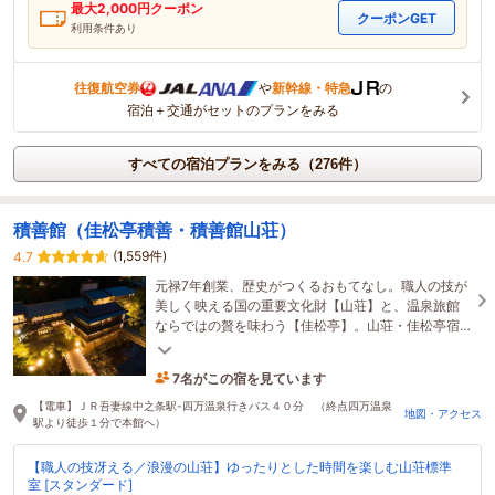
最大
2,000
円クーポン
クーポンGET
利用条件あり
往復航空券
や
新幹線・特急
の
宿泊＋交通がセットのプランをみる
すべての宿泊プランをみる（276件）
積善館（佳松亭積善・積善館山荘）
(1,559件)
4.7
元禄7年創業、歴史がつくるおもてなし。職人の技が
美しく映える国の重要文化財【山荘】と、温泉旅館
ならではの贅を味わう【佳松亭】。山荘・佳松亭宿
泊の方限定で利用可能な「プレミアムラウンジ」オ
7名がこの宿を見ています
ープン
37分前に予約されました
【電車】ＪＲ吾妻線中之条駅-四万温泉行きバス４０分 （終点四万温泉
地図・アクセス
駅より徒歩１分で本館へ）
【職人の技冴える／浪漫の山荘】ゆったりとした時間を楽しむ山荘標準
室 [スタンダード]