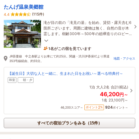
たんげ温泉美郷館
(115件)
4.4
滝が目の前の「滝見の湯」を始め、貸切・露天含む6
箇所ございます。周囲に建物は無く、自然の音が木
霊します。樹齢300年～500年の総欅造りのロビー
はじめ、木の香り溢れる館内でゆっくりお寛ぎ下さ
1名がこの宿を見ています
いませ
19時間前に予約されました
JR吾妻線 中之条駅よりお車にて約25分。関越・渋川伊香保ICより県道
地図・アクセス
353号線経由、約55分。
【誕生日】大切な人と一緒に、生まれた日をお祝い～選べる特典付～
和室
朝・夕
1泊
大人2名
合計(税込)
46,200
円～
1名
23,100円～
924
2
ポイント
%
46,200
スコア～
ポイント～
すべての宿泊プランをみる（15件）