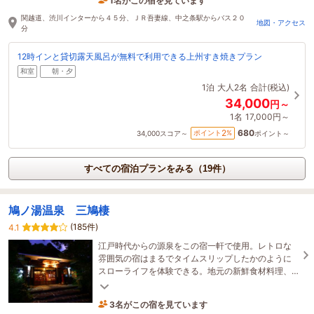
5時間前に予約されました
関越道、渋川インターから４５分、ＪＲ吾妻線、中之条駅からバス２０
地図・アクセス
分
12時インと貸切露天風呂が無料で利用できる上州すき焼きプラン
和室
朝・夕
1泊
大人2名
合計(税込)
34,000
円～
1名
17,000円～
680
2
ポイント
%
34,000
スコア～
ポイント～
すべての宿泊プランをみる（19件）
鳩ノ湯温泉 三鳩棲
(185件)
4.1
江戸時代からの源泉をこの宿一軒で使用。レトロな
雰囲気の宿はまるでタイムスリップしたかのように
スローライフを体験できる。地元の新鮮食材料理、
森林浴も兼ねる温泉三昧は他と比べ様もない。
3名がこの宿を見ています
10時間前に予約されました