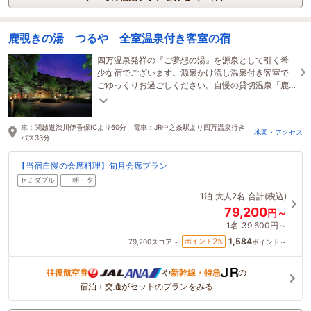
鹿覗きの湯 つるや 全室温泉付き客室の宿
四万温泉発祥の『ご夢想の湯』を源泉として引く希
少な宿でございます。源泉かけ流し温泉付き客室で
ごゆっくりお過ごしください。自慢の貸切温泉「鹿
覗きの湯」は、四万の美しい自然をお楽しみいただ
けます。
車：関越道渋川伊香保ICより60分 電車：JR中之条駅より四万温泉行き
地図・アクセス
バス33分
【当宿自慢の会席料理】旬月会席プラン
セミダブル
朝・夕
1泊
大人2名
合計(税込)
79,200
円～
1名
39,600円～
1,584
2
ポイント
%
79,200
スコア～
ポイント～
往復航空券
や
新幹線・特急
の
宿泊＋交通がセットのプランをみる