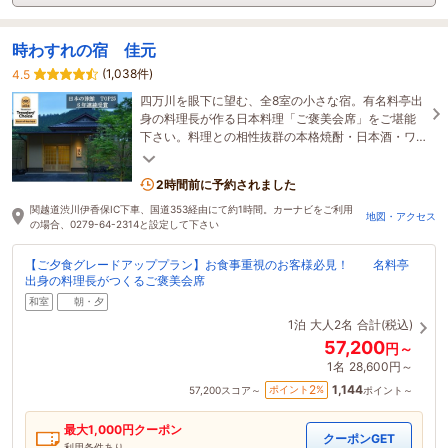
時わすれの宿 佳元
(1,038件)
4.5
四万川を眼下に望む、全8室の小さな宿。有名料亭出
身の料理長が作る日本料理「ご褒美会席」をご堪能
下さい。料理との相性抜群の本格焼酎・日本酒・ワ
インの品揃えも充実。器や酒器も楽しめます。
2時間前に予約されました
関越道渋川伊香保IC下車、国道353経由にて約1時間。カーナビをご利用
地図・アクセス
の場合、0279-64-2314と設定して下さい
【ご夕食グレードアッププラン】お食事重視のお客様必見！ 名料亭
出身の料理長がつくるご褒美会席
和室
朝・夕
1泊
大人2名
合計(税込)
57,200
円～
1名
28,600円～
1,144
2
ポイント
%
57,200
スコア～
ポイント～
最大
1,000
円クーポン
クーポンGET
利用条件あり