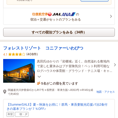
往復航空券
の
宿泊＋交通がセットのプランをみる
すべての宿泊プランをみる（34件）
フォレストリゾート コニファーいわびつ
(408件)
4.1
真田氏ゆかりの『岩櫃城』近く。自然溢れる敷地内
で楽しむ夏休みはプチ冒険気分！ペット利用可能な
ログハウスや体育館・グラウンド・テニス場・キャ
ンプ場・会議室等完備♪朝食は和洋折衷のバイキング
5名がこの宿を見ています
♪
8時間前に予約されました
関越道渋川伊香保ICからR17号→長野原・草津方面へR353号→R145を経
地図・アクセス
て約40分
【SummerSALE】夏～秋旅をお得に！群馬・東吾妻観光応援♪1泊2食付
きの基本プランが７％OFF♪
和室
朝・夕