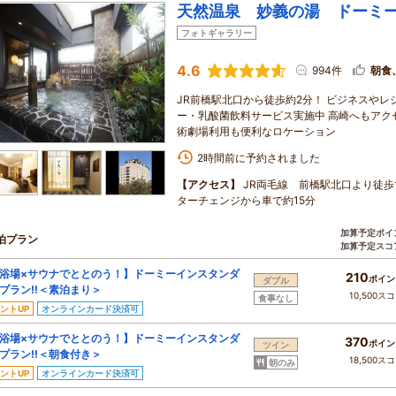
天然温泉 妙義の湯 ドーミ
フォトギャラリー
4.6
994件
朝食
JR前橋駅北口から徒歩約2分！ ビジネスやレ
ー・乳酸菌飲料サービス実施中 高崎へもアク
術劇場利用も便利なロケーション
2時間前に予約されました
【アクセス】
JR両毛線 前橋駅北口より徒歩
ターチェンジから車で約15分
加算予定ポイ
泊プラン
加算予定スコ
浴場×サウナでととのう！】ドーミーインスタンダ
210
ポイン
ダブル
プラン!!＜素泊まり＞
10,500ス
食事なし
ントUP
オンラインカード決済可
浴場×サウナでととのう！】ドーミーインスタンダ
370
ポイン
ツイン
プラン!!＜朝食付き＞
18,500ス
朝のみ
ントUP
オンラインカード決済可