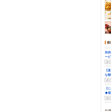
宿
自由
ービ
ポイ
【直
な朝
ポイ
【じ
◆彩
ポイ
往