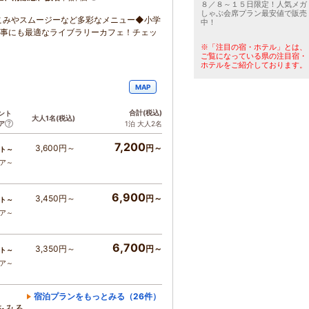
８／８～１５日限定！人気メガ
しゃぶ会席プラン最安値で販売
こみやスムージーなど多彩なメニュー◆小学
中！
仕事にも最適なライブラリーカフェ！チェッ
※「注目の宿・ホテル」とは、
ご覧になっている県の注目宿・
ホテルをご紹介しております。
MAP
合計
(税込)
ント
大人1名
(税込)
ア
1泊 大人2名
7,200
3,600円～
円～
ト～
コア～
6,900
3,450円～
円～
ト～
コア～
6,700
3,350円～
円～
ト～
コア～
宿泊プランをもっとみる（26件）
をみる