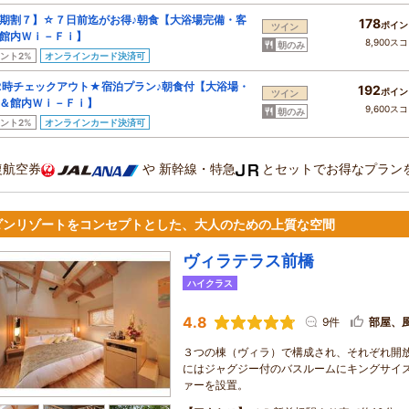
期割７】☆７日前迄がお得♪朝食【大浴場完備・客
178
ポイン
ツイン
館内Ｗｉ－Ｆｉ】
8,900ス
朝のみ
ント2%
オンラインカード決済可
2時チェックアウト★宿泊プラン♪朝食付【大浴場・
192
ポイン
ツイン
＆館内Ｗｉ－Ｆｉ】
9,600ス
朝のみ
ント2%
オンラインカード決済可
復航空券
や
新幹線・特急
とセットでお得なプラン
ダンリゾートをコンセプトとした、大人のための上質な空間
ヴィラテラス前橋
ハイクラス
4.8
9件
部屋、
３つの棟（ヴィラ）で構成され、それぞれ開
にはジャグジー付のバスルームにキングサイ
ァーを設置。