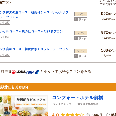
加算予定ポイ
泊プラン
加算予定スコ
ンチ神沢の森コース 朝食付き☆スペシャルリフ
652
ポイン
ツイン
シュプラン☆
32,600ス
朝・夕
ント2%
シャルコース☆風の丘コース☆1泊2食プラン
872
ポイン
ツイン
ント2%
43,600ス
朝・夕
ンチ音羽コース 朝食付き☆リフレッシュプラン
588
ポイン
ツイン
ント2%
29,400ス
朝・夕
復航空券
とセットでお得なプランをみる
橋駅北口徒歩約3分
コンフォートホテル前橋
フォトギャラリー
宿ブログ新着あり
4.0
2,092件
部