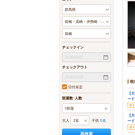
チェックイン
チェックアウト
宿
日付未定
【大
部屋数･人数
ード
ポイ
【大
大人
子供
0名
ード
ポイ
再検索