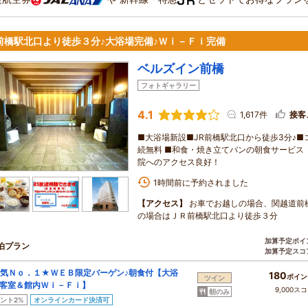
R前橋駅北口より徒歩３分♪大浴場完備♪Ｗｉ－Ｆｉ完備
ベルズイン前橋
フォトギャラリー
4.1
1,617件
接客
■大浴場新設■JR前橋駅北口から徒歩3分♪■コン
続無料 ■和食・焼き立てパンの朝食サービス
院へのアクセス良好！
1時間前に予約されました
【アクセス】
お車でお越しの場合、関越道前
の場合はＪＲ前橋駅北口より徒歩３分
加算予定ポイ
泊プラン
加算予定スコ
気Ｎｏ．１★ＷＥＢ限定バーゲン♪朝食付【大浴
180
ポイン
ツイン
客室＆館内Ｗｉ－Ｆｉ】
9,000ス
朝のみ
ント2%
オンラインカード決済可