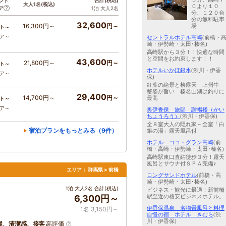
合計
(税込)
ント
大人1名
(税込)
Ｃより１０
ア
1泊 大人2名
分、１２０台
分の無料駐車
32,600
16,300円～
円～
場
ト～
コア～
セントラルホテル高崎
(前橋・
崎・伊勢崎・太田･榛名)
高崎駅から３分！！快適な時間
と空間をお約束します！！
43,600
21,800円～
円～
ト～
ホテルいかほ銀水
(渋川・伊香
コア～
保)
紅葉の絶景と桧露天 上州牛
蟹姿が旨い 榛名山湖は釣りに
29,400
14,700円～
円～
最高
ト～
コア～
奥伊香保 旅邸 諧暢楼（かい
ちょうろう）
(渋川・伊香保)
全８室大人の隠れ家～全室「白
宿泊プランをもっとみる（9件）
銀の湯」露天風呂付
ホテル ココ・グラン高崎
(前
橋・高崎・伊勢崎・太田･榛名)
高崎駅東口直結徒歩３分！露天
風呂とサウナ付ＳＰＡ完備♪
エリア：
群馬県 > 前橋
ロングサンドホテル
(前橋・高
崎・伊勢崎・太田･榛名)
1泊 大人2名 合計(税込)
ビジネス・観光に最適！新前橋
駅至近の格安ビジネスホテル。
6,300円～
伊香保温泉 名物畳風呂と料理
1名 3,150円～
自慢の宿 ホテル きむら
(渋
川・伊香保)
屋、清潔感、接客
高評価