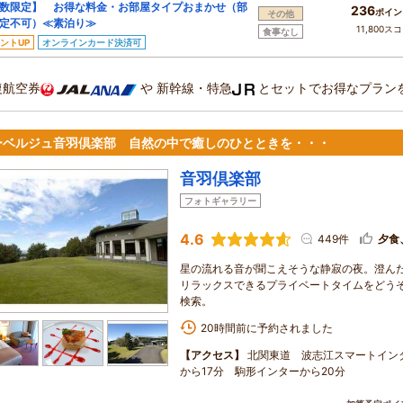
数限定】 お得な料金・お部屋タイプおまかせ（部
236
ポイン
その他
定不可）≪素泊り≫
11,800ス
食事なし
ントUP
オンラインカード決済可
復航空券
や
新幹線・特急
とセットでお得なプラン
ーベルジュ音羽倶楽部 自然の中で癒しのひとときを・・・
音羽倶楽部
フォトギャラリー
4.6
449件
夕食
星の流れる音が聞こえそうな静寂の夜。澄ん
リラックスできるプライベートタイムをどうぞ。
検索。
20時間前に予約されました
【アクセス】
北関東道 波志江スマートイン
から17分 駒形インターから20分