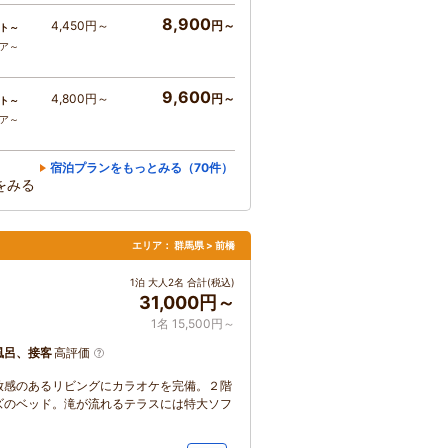
8,900
4,450円～
円～
ト～
コア～
9,600
4,800円～
円～
ト～
コア～
宿泊プランをもっとみる（70件）
をみる
エリア：
群馬県 > 前橋
1泊 大人2名 合計(税込)
31,000円～
1名 15,500円～
風呂、接客
高評価
放感のあるリビングにカラオケを完備。２階
ズのベッド。滝が流れるテラスには特大ソフ