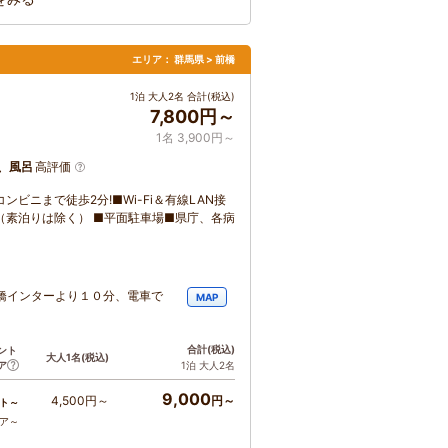
エリア：
群馬県 > 前橋
1泊 大人2名 合計(税込)
7,800円～
1名 3,900円～
、風呂
高評価
ビニまで徒歩2分!■Wi-Fi＆有線LAN接
（素泊りは除く） ■平面駐車場■県庁、各病
橋インターより１０分、電車で
MAP
合計
(税込)
ント
大人1名
(税込)
ア
1泊 大人2名
9,000
4,500円～
円～
ト～
コア～