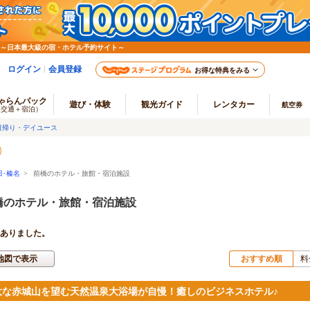
 ～日本最大級の宿・ホテル予約サイト～
ログイン
会員登録
お得な特典をみる
ゃらんパック
遊び・体験
観光ガイド
レンタカー
航空券
（交通＋宿泊）
日帰り・デイユース
･榛名
>
前橋のホテル・旅館・宿泊施設
橋のホテル・旅館・宿泊施設
ありました。
地図で表示
おすすめ順
料
大な赤城山を望む天然温泉大浴場が自慢！癒しのビジネスホテル♪