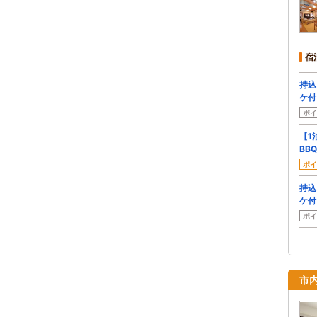
宿
持込
ケ付
ポイ
【1
BB
ポイ
持込
ケ付
ポイ
市