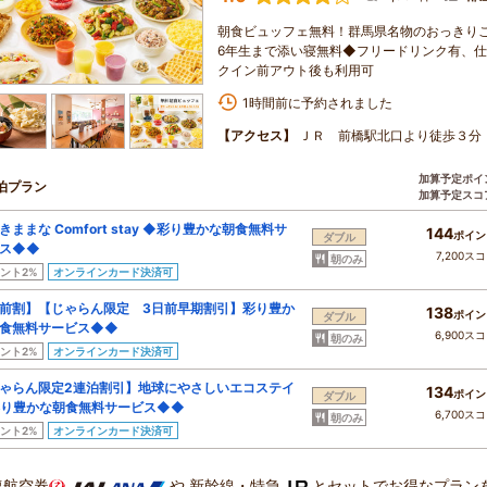
朝食ビュッフェ無料！群馬県名物のおっきり
6年生まで添い寝無料◆フリードリンク有、
クイン前アウト後も利用可
1時間前に予約されました
【アクセス】
ＪＲ 前橋駅北口より徒歩３分
加算予定ポイ
泊プラン
加算予定スコ
きままな Comfort stay ◆彩り豊かな朝食無料サ
144
ポイン
ダブル
ス◆◆
7,200ス
朝のみ
ント2%
オンラインカード決済可
前割】【じゃらん限定 3日前早期割引】彩り豊か
138
ポイン
ダブル
食無料サービス◆◆
6,900ス
朝のみ
ント2%
オンラインカード決済可
ゃらん限定2連泊割引】地球にやさしいエコステイ
134
ポイン
ダブル
り豊かな朝食無料サービス◆◆
6,700ス
朝のみ
ント2%
オンラインカード決済可
復航空券
や
新幹線・特急
とセットでお得なプラン