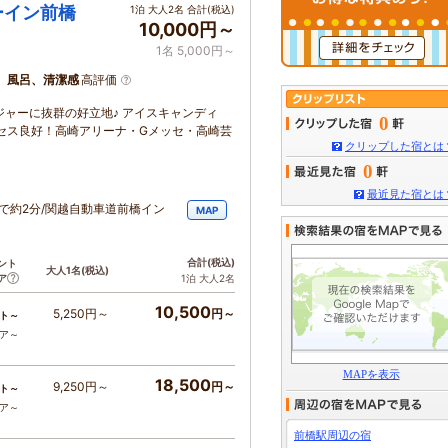
ーイン前橋
1泊 大人2名 合計(税込)
10,000円～
1名 5,000円～
、風呂、清潔感
高評価
ジャーに抜群の好立地♪ アイスキャンディ
0
セス良好！高崎アリーナ・Gメッセ・高崎芸
クリップした宿とは
0
最近見た宿とは
で約2分/関越自動車道前橋イン
MAP
合計
(税込)
ント
大人1名
(税込)
ア
1泊 大人2名
10,500
5,250円～
円～
ト～
コア～
MAPを表示
18,500
9,250円～
円～
ト～
コア～
前橋駅周辺の宿