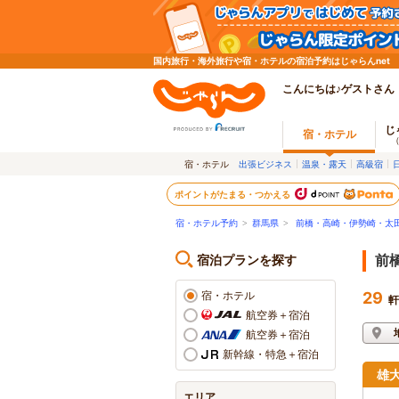
国内旅行・海外旅行や宿・ホテルの宿泊予約はじゃらんnet
こんにちは♪ゲストさん
じ
宿・ホテル
宿・ホテル
出張ビジネス
温泉・露天
高級宿
ポイントがたまる・つかえる
宿・ホテル予約
>
群馬県
>
前橋・高崎・伊勢崎・太田
宿泊プランを探す
前
宿・ホテル
29
軒
航空券＋宿泊
航空券＋宿泊
新幹線・特急＋宿泊
雄
エリア