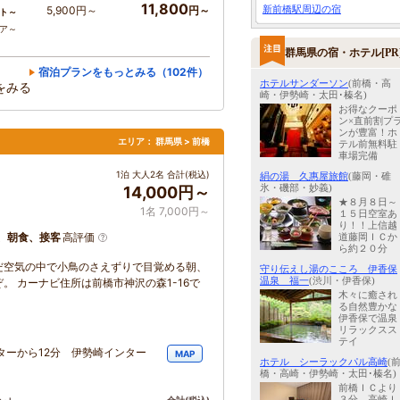
11,800
新前橋駅周辺の宿
5,900円～
円～
ト～
コア～
群馬県の宿・ホテル[PR
宿泊プランをもっとみる（102件）
ホテルサンダーソン
(前橋・高
をみる
崎・伊勢崎・太田･榛名)
お得なクーポ
ン×直前割プ
ンが豊富！ホ
エリア：
群馬県 > 前橋
テル前無料駐
車場完備
1泊 大人2名 合計(税込)
絹の湯 久惠屋旅館
(藤岡・碓
氷・磯部・妙義)
14,000円～
★８月８日～
1名 7,000円～
１５日空室あ
り！！上信越
、朝食、接客
高評価
道藤岡ＩＣか
ら約２０分
だ空気の中で小鳥のさえずりで目覚める朝、
守り伝えし湯のこころ 伊香保
温泉 福一
(渋川・伊香保)
 カーナビ住所は前橋市神沢の森1-16で
木々に癒され
る自然豊かな
伊香保で温泉
リラックスス
テイ
ターから12分 伊勢崎インター
MAP
ホテル シーラックパル高崎
(
橋・高崎・伊勢崎・太田･榛名)
前橋ＩＣより
３分、高崎Ｉ