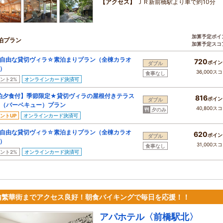
【アクセス】
ＪＲ新前橋駅より車で約10分
加算予定ポイ
泊プラン
加算予定スコ
自由な貸切ヴィラ☆素泊まりプラン（全棟カラオ
720
ポイン
ダブル
）
36,000ス
食事なし
ント2%
オンラインカード決済可
泊夕食付】季節限定★貸切ヴィラの屋根付きテラス
816
ポイン
ダブル
Q（バーベキュー）プラン
40,800ス
夕のみ
ントUP
オンラインカード決済可
自由な貸切ヴィラ☆素泊まりプラン（全棟カラオ
620
ポイン
ダブル
）
31,000ス
食事なし
ント2%
オンラインカード決済可
内繁華街までアクセス良好！朝食バイキングで毎日を応援！！
アパホテル〈前橋駅北〉