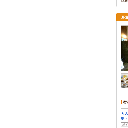
J
宿
★人
場・
ポイ