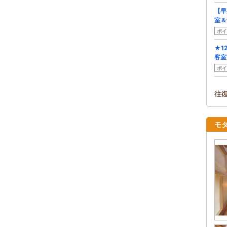
【早
室＆
ポイ
★1
客室
ポイ
往
モ