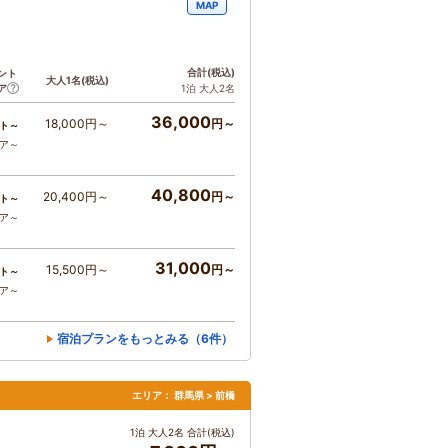
MAP
合計
(税込)
ント
大人1名
(税込)
ア
1泊 大人2名
36,000
18,000円～
円～
ト～
コア～
40,800
20,400円～
円～
ト～
コア～
31,000
15,500円～
円～
ト～
コア～
宿泊プランをもっとみる（6件）
エリア：
群馬県 > 前橋
1泊 大人2名 合計(税込)