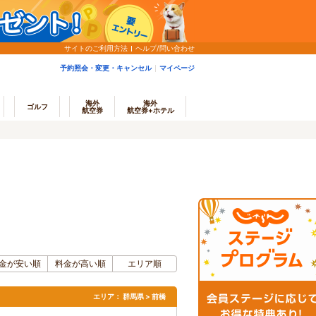
サイトのご利用方法
ヘルプ/問い合わせ
予約照会・変更・キャンセル
マイページ
海外
海外
ゴルフ
航空券
航空券+ホテル
金が安い順
料金が高い順
エリア順
エリア：
群馬県 > 前橋