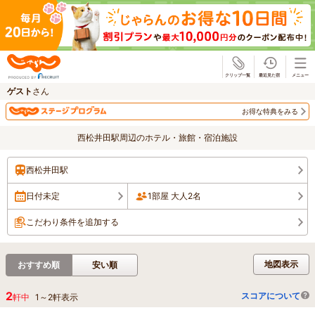
じゃらん
ゲスト
さん
お得な特典をみる
西松井田駅周辺のホテル・旅館・宿泊施設
西松井田駅
日付未定
1部屋 大人2名
こだわり条件を追加する
地図表示
おすすめ順
安い順
2
スコアについて
軒中
1
～
2
軒表示