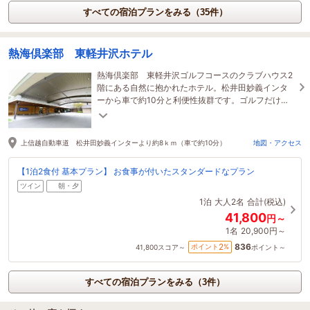
すべての宿泊プランをみる（35件）
熱海倶楽部 東軽井沢ホテル
熱海倶楽部 東軽井沢ゴルフコースのクラブハウス2
階にある自然に抱かれたホテル。松井田妙義インタ
ーから車で約10分と利便性抜群です。ゴルフだけで
なく観光やビジネスの拠点にもご利用いただけま
す！
上信越自動車道 松井田妙義インターより約8ｋｍ（車で約10分）
地図・アクセス
【1泊2食付 基本プラン】 お食事が付いたスタンダードなプラン
ツイン
朝・夕
1泊
大人2名
合計(税込)
41,800
円～
1名
20,900円～
836
2
ポイント
%
41,800
スコア～
ポイント～
すべての宿泊プランをみる（3件）