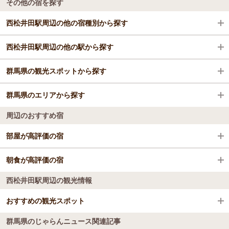
その他の宿を探す
西松井田駅周辺の他の宿種別から探す
西松井田駅周辺の他の駅から探す
ビジネスホテル
群馬県の観光スポットから探す
安中駅
群馬県のエリアから探す
横川駅
富岡製糸場
周辺のおすすめ宿
群馬藤岡駅
草津温泉
万座・嬬恋・北軽井沢
部屋が高評価の宿
磯部駅
伊香保温泉の石段街
前橋・高崎・伊勢崎・太田･榛名
絹の湯 久惠屋旅館
朝食が高評価の宿
安中榛名駅
西の河原露天風呂
草津・尻焼・花敷
西松井田駅周辺の観光情報
絹の湯 久惠屋旅館
ヴィラせせらぎ
下仁田駅
伊香保おもちゃと人形・自動車博物館
水上・月夜野・猿ヶ京・法師
おすすめの観光スポット
ヴィラせせらぎ
松井田駅
伊香保グリーン牧場
渋川・伊香保
茜彩庵 山水
群馬県のじゃらんニュース関連記事
下仁田温泉 清流荘