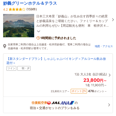
妙義グリーンホテル＆テラス
(159件)
4.2
日本三大奇景「妙義山」が生み出す四季折々の絶景
と妙義温泉をご堪能ください。ファミリー＆カップ
ルの利用もぜひ♪【周辺観光も便利 車 軽井沢４０
分／富岡製糸場２０分】グランピング予約受付中
1時間前に予約されました
自家用車ご利用の場合は上信越道・松井田妙義IC、電車ご利用の場合は
地図・アクセス
信越本線・松井田駅が最寄りです。
【新スタンダードプラン】しゃぶしゃぶバイキング＜アルコール飲み放
題付＞
ツイン
朝・夕
1泊
大人2名
合計(税込)
23,800
円～
1名
11,900円～
476
2
ポイント
%
23,800
スコア～
ポイント～
往復航空券
の
宿泊＋交通がセットのプランをみる