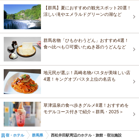
3.5
北藤岡駅
榛名神社
沼田・老神・尾瀬
【群馬】夏におすすめの観光スポット20選！
茜彩庵 山水
妙義グリーンホテル＆テラス
日本秘湯を守る会。山の中にひっそりと立つ秘湯の温泉。東京から車
涼しい滝やエメラルドグリーンの湖など
で1時間半ほどと好アクセスにもかかわらず、渓流の横にあるため自然
上州福島駅
熱乃湯
赤城・桐生・渡良瀬
の息吹は満点。上質の源泉温泉を日帰り入浴でも楽しめる。
妙義グリーンホテル＆テラス
おすすめの観光スポットガイドを見る
上州富岡駅
草津熱帯圏
藤岡・碓氷・磯部・妙義
群馬名物「ひもかわうどん」おすすめ4選！
八塩温泉 八塩館
食べ比べも◎可愛いたぬき器のうどんなど
道の駅たくみの里
四万・吾妻・川原湯
地元民が選ぶ！高崎名物パスタが美味しい店
4選！キングオブパスタ上位の名店も
草津温泉の食べ歩きグルメ8選！おすすめを
モデルコース付きで紹介＜群馬・2025＞
宿・ホテル
群馬県
西松井田駅周辺のホテル・旅館・宿泊施設