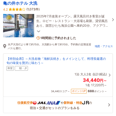
亀の井ホテル 大洗
(1,073件)
4.2
2025年7月改装オープン。露天風呂付き客室が誕
生。ロビー・レストラン・大浴場も刷新。貸切風呂
あり。国営ひたち海浜公園へ車約20分、アクアワー
ルドも好アクセス。那珂川と太平洋を望む温泉宿で
す。
13名がこの宿を見ています
1時間前に予約されました
水戸大洗ICより車で約15分。大洗駅から車で約10分。予約制の定期送迎
地図・アクセス
バスも運行。
【特別会席】～大洗名物「海鮮浜焼き」をメインとして、料理長厳選の
旬の味覚を贅沢に味わう～
和室
朝・夕
1泊
大人2名
合計(税込)
34,440
円～
1名
17,220円～
688
ポイントUP
34,440
スコア～
ポイント～
往復航空券
や
新幹線・特急
の
宿泊＋交通がセットのプランをみる