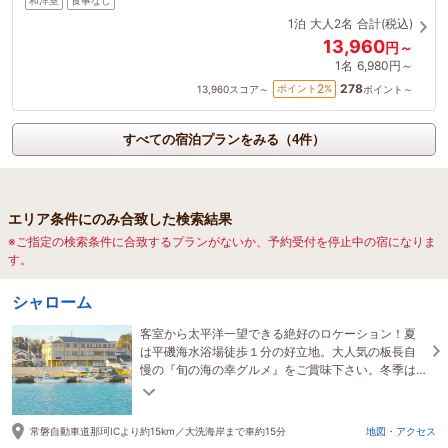
和洋室
食事なし
1泊
大人2名
合計(税込)
13,960
円～
1名
6,980円～
278
2
ポイント
%
13,960
スコア～
ポイント～
すべての宿泊プランをみる（4件）
エリア条件にのみ合致した検索結果
※ご指定の検索条件に合致するプランがないか、予約受付を停止中の宿になりま
す。
シャローム
客室から太平洋一望できる絶好のロケーション！夏
は平磯海水浴場徒歩１分の好立地。大人気の板長自
慢の『旬の海の幸グルメ』をご賞味下さい。冬季は
全国でも有名な『アンコウ[鮟鱇]』のお料理が大好
評！
常磐自動車道那珂ICより約15km／大洗海岸まで車約15分
地図・アクセス