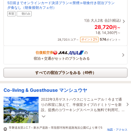
5日前までオンラインカード決済プラン≪禁煙≫朝食付き宿泊プラン
夕食なし（朝食後朝カフェ付）
和室
朝のみ
1泊
大人2名
合計(税込)
28,720
円～
1名
14,360円～
574
2
ポイント
%
28,720
スコア～
ポイント～
往復航空券
の
宿泊＋交通がセットのプランをみる
すべての宿泊プランをみる（49件）
Co-living & Guesthouse マンシュウヤ
2022年3月ゲストハウスにリニューアル！今まで通
りの和室に加えて、半個室タイプのドミトリーを新
設。提携のコワーキングスペースも無料で利用可。
海岸まで徒歩5分。ひたち海浜公園まで車で10分で
す。
常磐道友部J.C.T～東水戸道路～常陸那珂有料道路海浜公園ICより車で5
地図・アクセス