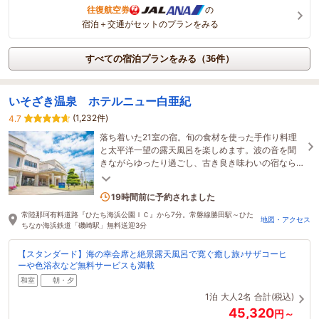
往復航空券
の
宿泊＋交通がセットのプランをみる
すべての宿泊プランをみる（36件）
いそざき温泉 ホテルニュー白亜紀
(1,232件)
4.7
落ち着いた21室の宿。旬の食材を使った手作り料理
と太平洋一望の露天風呂を楽しめます。波の音を聞
きながらゆったり過ごし、古き良き味わいの宿なら
ではの、自然体でリラックスできる時間をお楽しみ
ください
7名がこの宿を見ています
19時間前に予約されました
常陸那珂有料道路『ひたち海浜公園ＩＣ』から7分。常磐線勝田駅～ひた
地図・アクセス
ちなか海浜鉄道「磯崎駅」無料送迎3分
【スタンダード】海の幸会席と絶景露天風呂で寛ぐ癒し旅♪サザコーヒ
ーや色浴衣など無料サービスも満載
和室
朝・夕
1泊
大人2名
合計(税込)
45,320
円～