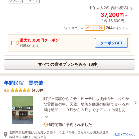
シングル
朝・夕
1泊
大人2名
合計(税込)
37,200
円～
1名
18,600円～
744
2
ポイント
%
37,200
スコア～
ポイント～
最大
15,000
円クーポン
クーポンGET
利用条件あり
すべての宿泊プランをみる（8件）
年間民宿 黒勢鮨
(488件)
4.5
阿字ヶ浦駅から２分、ビーチにも徒歩５分。和やか
な雰囲気の中、天然、地魚を併設の鮨処で食べる寿
司は絶品。１０月から３月まではアンコウ鍋もあ
り。浴場は２４時間入浴可。ゆっくりくつろごう。
2名がこの宿を見ています
6時間前に予約されました
北関東自動車道ひたち海浜公園Ｉ．Ｃより３分。ひたちなか海浜鉄道湊
地図・アクセス
線阿字ヶ浦駅より徒歩２分