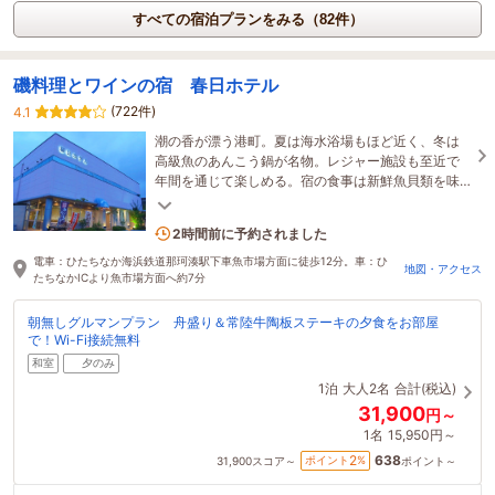
すべての宿泊プランをみる（82件）
磯料理とワインの宿 春日ホテル
(722件)
4.1
潮の香が漂う港町。夏は海水浴場もほど近く、冬は
高級魚のあんこう鍋が名物。レジャー施設も至近で
年間を通じて楽しめる。宿の食事は新鮮魚貝類を味
わえ、ソムリエもいる。※館内エレベータはございま
せん
3名がこの宿を見ています
2時間前に予約されました
電車：ひたちなか海浜鉄道那珂湊駅下車魚市場方面に徒歩12分。車：ひ
地図・アクセス
たちなかICより魚市場方面へ約7分
朝無しグルマンプラン 舟盛り＆常陸牛陶板ステーキの夕食をお部屋
で！Wi-Fi接続無料
和室
夕のみ
1泊
大人2名
合計(税込)
31,900
円～
1名
15,950円～
638
2
ポイント
%
31,900
スコア～
ポイント～