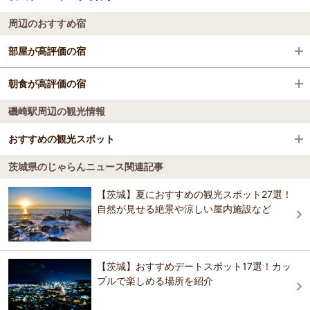
周辺のおすすめ宿
那珂湊駅
偕楽園
大洗・ひたちなか
部屋が高評価の宿
大洋駅
袋田の滝
水戸・笠間
いこいの村涸沼
朝食が高評価の宿
佐和駅
あみプレミアムアウトレット
霞ヶ浦・土浦・鹿島・潮来
磯崎駅周辺の観光情報
旅館・民宿 くるみ屋
ホテル さわや
金上駅
筑波山
つくば・牛久
おすすめの観光スポット
いこいの村涸沼
阿字ケ浦駅
大洗サンビーチ
北茨城・奥久慈・日立
茨城県のじゃらんニュース関連記事
大洗海洋博物館
3.3
涸沼駅
千波湖
常総・結城・桜川・古河
【茨城】夏におすすめの観光スポット27選！
ホテル さわや
大洗磯前神社の境内にあり、海具、漁網、魚場模型や、海洋、水産業
自然が見せる絶景や涼しい屋内施設など
に関する資料、クジラなどの標本を展示している。 【料金】 大人: 500
鹿島旭駅
大洗シーサイドステーション
円 高校生: 300円 中学生: 300円 小学生: 200円 備考: 幼児無料
おすすめの観光スポットガイドを見る
偕楽園の梅
【茨城】おすすめデートスポット17選！カッ
プルで楽しめる場所を紹介