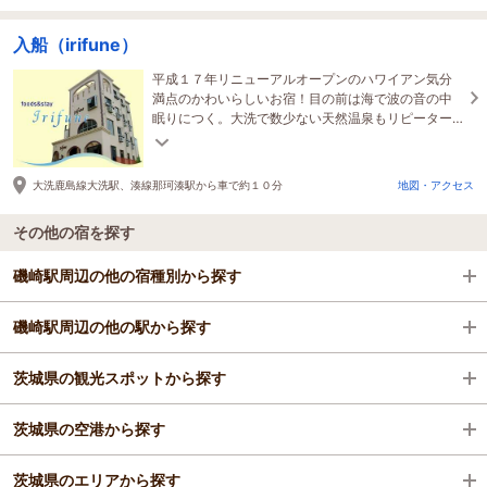
入船（irifune）
平成１７年リニューアルオープンのハワイアン気分
満点のかわいらしいお宿！目の前は海で波の音の中
眠りにつく。大洗で数少ない天然温泉もリピーター
が多い秘訣。アクアワールドも目の前なので観光に
も便利
大洗鹿島線大洗駅、湊線那珂湊駅から車で約１０分
地図・アクセス
その他の宿を探す
磯崎駅周辺の他の宿種別から探す
磯崎駅周辺の他の駅から探す
旅館
茨城県の観光スポットから探す
大洗駅
茨城県の空港から探す
勝田駅
国営ひたち海浜公園
茨城県のエリアから探す
東海駅
アクアワールド茨城県大洗水族館
茨城空港（百里飛行場）