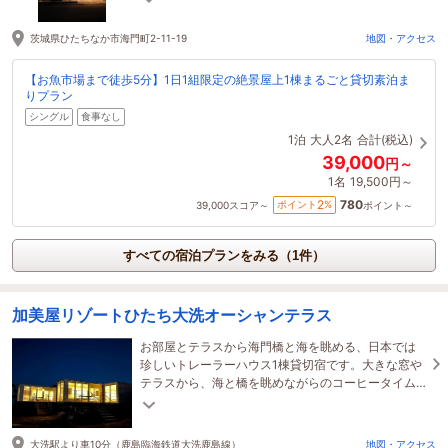
す。
茨城県ひたちなか市海門町2-11-19
地図・アクセス
【お魚市場まで徒歩5分】1日1組限定の絶景屋上1棟まるごと貸切素泊ま
りプラン
シングル
食事なし
1泊
大人2名
合計(税込)
39,000
円～
1名
19,500円～
780
2
ポイント
%
39,000
スコア～
ポイント～
すべての宿泊プランをみる（1件）
加美屋リゾートひたち大洗オーシャンテラス
お部屋とテラスから海門橋と海を眺める、日本では
珍しいトレーラーハウス1棟貸切宿です。大きな窓や
テラスから、海と橋を眺めながらのコーヒータイム
など、リラックスしたひとときをお過ごし下さい。
大洗駅より車10分（鹿島臨海鉄道大洗鹿島線）
地図・アクセス