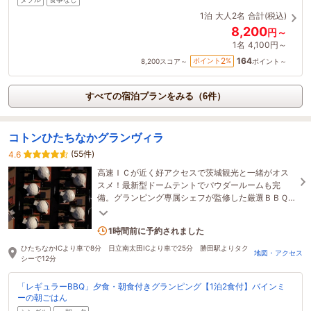
1泊
大人2名
合計(税込)
8,200
円～
1名
4,100円～
164
2
ポイント
%
8,200
スコア～
ポイント～
すべての宿泊プランをみる（6件）
コトンひたちなかグランヴィラ
(55件)
4.6
高速ＩＣが近く好アクセスで茨城観光と一緒がオス
スメ！最新型ドームテントでパウダールームも完
備。グランピング専属シェフが監修した厳選ＢＢＱ
も大好評。国営ひたち海浜公園まで距離1ｋｍ、徒歩
12分。
2名がこの宿を見ています
1時間前に予約されました
ひたちなかICより車で8分 日立南太田ICより車で25分 勝田駅よりタク
地図・アクセス
シーで12分
「レギュラーBBQ」夕食・朝食付きグランピング【1泊2食付】バインミ
ーの朝ごはん