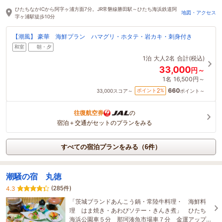
ひたちなかICから阿字ヶ浦方面7分。JR常磐線勝田駅～ひたち海浜鉄道阿
地図・アクセス
字ヶ浦駅徒歩10分
【潮風】 豪華 海鮮プラン ハマグリ・ホタテ・岩カキ・刺身付き
和室
朝・夕
1泊
大人2名
合計(税込)
33,000
円～
1名
16,500円～
660
2
ポイント
%
33,000
スコア～
ポイント～
往復航空券
の
宿泊＋交通がセットのプランをみる
すべての宿泊プランをみる（6件）
潮騒の宿 丸徳
(285件)
4.3
「茨城ブランドあんこう鍋・常陸牛料理・ 海鮮料
理 はま焼き・あわびソテー・きんき煮」 ひたち
海浜公園車５分 那珂湊魚市場車７分 金運アップ