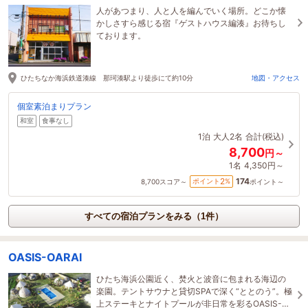
人があつまり、人と人を編んでいく場所。どこか懐
かしさすら感じる宿『ゲストハウス編湊』お待ちし
ております。
ひたちなか海浜鉄道湊線 那珂湊駅より徒歩にて約10分
地図・アクセス
個室素泊まりプラン
和室
食事なし
1泊
大人2名
合計(税込)
8,700
円～
1名
4,350円～
174
2
ポイント
%
8,700
スコア～
ポイント～
すべての宿泊プランをみる（1件）
OASIS-OARAI
ひたち海浜公園近く、焚火と波音に包まれる海辺の
楽園。テントサウナと貸切SPAで深く“ととのう”。極
上ステーキとナイトプールが非日常を彩るOASIS-