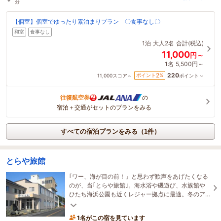
分
【個室】個室でゆったり素泊まりプラン 〇食事なし〇
和室
食事なし
1泊
大人2名
合計(税込)
11,000
円～
1名
5,500円～
220
2
ポイント
%
11,000
スコア～
ポイント～
往復航空券
の
宿泊＋交通がセットのプランをみる
すべての宿泊プランをみる（1件）
とらや旅館
｢ワー、海が目の前！」と思わず歓声をあげたくなる
のが、当｢とらや旅館｣。海水浴や磯遊び、水族館や
ひたち海浜公園も近くレジャー拠点に最適。冬のア
ンコウ、夏の岩ガキ、蛤、平目と夕食は自慢の海の
幸。
1名がこの宿を見ています