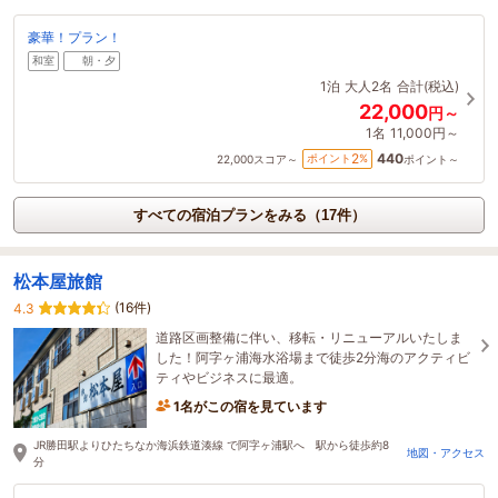
豪華！プラン！
和室
朝・夕
1泊
大人2名
合計(税込)
22,000
円～
1名
11,000円～
440
2
ポイント
%
22,000
スコア～
ポイント～
すべての宿泊プランをみる（17件）
松本屋旅館
(16件)
4.3
道路区画整備に伴い、移転・リニューアルいたしま
した！阿字ヶ浦海水浴場まで徒歩2分海のアクティビ
ティやビジネスに最適。
1名がこの宿を見ています
JR勝田駅よりひたちなか海浜鉄道湊線 で阿字ヶ浦駅へ 駅から徒歩約8
地図・アクセス
分