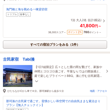
海門橋と海を眺める一棟貸切宿
トリプル
食事なし
1泊
大人2名
合計(税込)
41,800
円～
760
2
ポイント
%
38,000
スコア～
ポイント～
すべての宿泊プランをみる（1件）
古民家宿 Tabi湊
【1日1組限定】広々とした畳の間を繋げて、家族や
仲間とゴロゴロ過ごす。平屋ならではの開放感と、
庭で楽しむプライベートBBQ。湊に佇む古民家隠れ
家「Tabi湊」なら、最大8名様で絆を深める旅が叶い
ます
ひたちなかICから車で８分。那珂湊駅から徒歩５分
地図・アクセス
那珂湊の古民家で過ごす。昔懐かしい和空間での自由気ままな素泊まり
プラン【無人チェックイン】