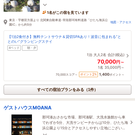
OARAI。海風感じる特別な滞在へどうぞ！
1名がこの宿を見ています
東京・宇都宮方面より 北関東自動車道-常陸那珂有料道路「ひたち海浜公
地図・アクセス
園IC」から約5分
【1泊2食付き】無料テントサウナ＆貸切SPAあり！波音に包まれる“と
とのい”グランピングステイ
4ベッド
朝・夕
1泊
大人2名
合計(税込)
70,000
円～
1名
35,000円～
1,400
2
ポイント
%
70,000
スコア～
ポイント～
すべての宿泊プランをみる（1件）
ゲストハウスMOANA
那珂湊おさかな市場、那珂湊駅、大洗水族館から車
でわずか5分、大洗サンビーチからは10分、ひたち海
浜公園より15分とアクセスしやすい立地にございま
す。観光スポットも多く、旅の拠点としても最適で