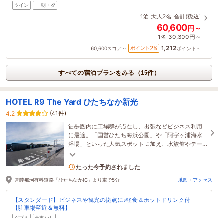
ツイン
朝・夕
1泊
大人2名
合計(税込)
60,600
円～
1名
30,300円～
1,212
2
ポイント
%
60,600
スコア～
ポイント～
すべての宿泊プランをみる（15件）
HOTEL R9 The Yard ひたちなか新光
(41件)
4.2
徒歩圏内に工場群が点在し、出張などビジネス利用
に最適。「国営ひたち海浜公園」や「阿字ヶ浦海水
浴場」といった人気スポットに加え、水族館やテー
マパークがある大洗町へのアクセスも良好です。
1名がこの宿を見ています
たった今予約されました
常陸那珂有料道路「ひたちなかIC」より車で5分
地図・アクセス
【スタンダード】ビジネスや観光の拠点に♪軽食＆ホットドリンク付
【駐車場至近＆無料】
ダブル
食事なし