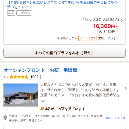
【1泊朝食付き】観光やビジネスにおすすめ♪松本屋自慢の朝ご飯で朝の
活力をチャージ！
和室
朝のみ
1泊
大人2名
合計(税込)
16,300
円～
1名
8,150円～
326
2
ポイント
%
16,300
スコア～
ポイント～
すべての宿泊プランをみる（15件）
オーシャンフロント お宿 浜田館
(190件)
4.7
大切な方と海辺でのんびりと寛ぎ、過ごすお食事
は、仕入れから、調理まで、心を込めて準備します
定番平爪カニスープがおすすめ夏の施設使用時間を
アップしました公式サイトで確認お願いします
3名がこの宿を見ています
常磐道～北関東道・ひたち海浜公園ICから阿字ヶ浦方面へ5分。茨城交通
地図・アクセス
線阿字ヶ浦駅下車徒歩8分