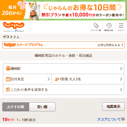
じゃらん
ゲスト
さん
お得な特典をみる
磯崎駅周辺のホテル・旅館・宿泊施設
磯崎駅
日付未定
1部屋 大人2名
こだわり条件を追加する
地図表示
おすすめ順
安い順
19
スコアについて
軒中
1
～
19
軒表示