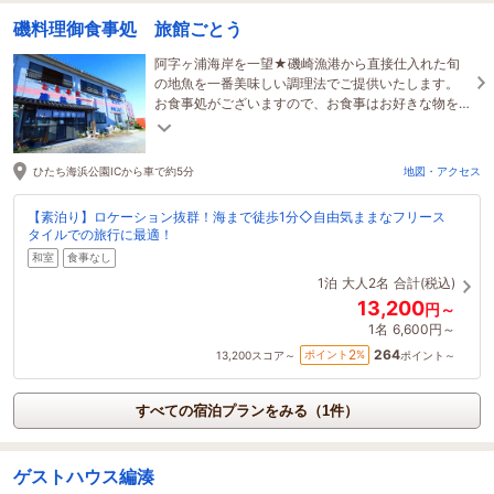
磯料理御食事処 旅館ごとう
阿字ヶ浦海岸を一望★磯崎漁港から直接仕入れた旬
の地魚を一番美味しい調理法でご提供いたします。
お食事処がございますので、お食事はお好きな物を
ご注文下さい♪日帰りでの茨城観光もおすすめです！
ひたち海浜公園ICから車で約5分
地図・アクセス
【素泊り】ロケーション抜群！海まで徒歩1分◇自由気ままなフリース
タイルでの旅行に最適！
和室
食事なし
1泊
大人2名
合計(税込)
13,200
円～
1名
6,600円～
264
2
ポイント
%
13,200
スコア～
ポイント～
すべての宿泊プランをみる（1件）
ゲストハウス編湊