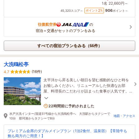
1名
22,660円～
906
2
ポイント
%
45,320
スコア～
ポイント～
往復航空券
の
宿泊＋交通がセットのプランをみる
すべての宿泊プランをみる（66件）
大洗鴎松亭
(16件)
4.7
太平洋から昇る美しい朝日を望む感動的なひと時を
お愉しみください。リニューアルした快適なお部
屋、料理長のこだわりが詰まった食事が人気です。
ワンランク上の上質な時間をお過ごしいただけま
す。
2名がこの宿を見ています
22時間前に予約されました
水戸大洗インター/国道51号線から大洗鴎松亭へ 大洗駅からタクシーで
地図・アクセス
10分 那珂湊からタクシーで8分
プレミアム会席のダブルメインプラン（1泊2食付、温泉宿）【常陸牛も
鮑も両方のご用意！】