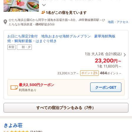
「酒列磯前神社」徒歩１分 勝田ゴルフ車12分
1名がこの宿を見ています
ひたち海浜公園ICから阿字ケ浦海水浴場方面へ5分。JR常磐線勝田駅～ひ
地図・アクセス
たちなか海浜鉄道・磯崎駅徒歩5分
お日にち限定2食付 地魚おまかせ海鮮グルメプラン 豪華海鮮陶板
焼・鯛海鮮釜飯・はまぐり焼き
和室
朝・夕
1泊
大人2名
合計(税込)
23,200
円～
1名
11,600円～
464
2
ポイント
%
23,200
スコア～
ポイント～
最大
2,500
円クーポン
クーポンGET
利用条件あり
すべての宿泊プランをみる（7件）
きよみ荘