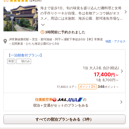
(242件)
5.0
海まで徒歩1分。旬の味覚を盛り込んだ磯料理と女将
の手作りケーキが自慢。冬は名物アンコウ鍋がオス
スメ。周辺には水族館、海浜公園、那珂湊魚市場な
ど、ゆっくり、のんびり旅をお楽しみください。
1名がこの宿を見ています
3時間前に予約されました
JR常磐線勝田駅～茨交・那珂湊線・阿字ヶ浦駅下車徒歩5分【車】常磐道
地図・アクセス
～北関東道・ひたち海浜公園ICから5分
【一泊朝食付プラン♪】
和室
朝のみ
1泊
大人2名
合計(税込)
17,400
円～
1名
8,700円～
348
2
ポイント
%
17,400
スコア～
ポイント～
往復航空券
の
宿泊＋交通がセットのプランをみる
すべての宿泊プランをみる（3件）