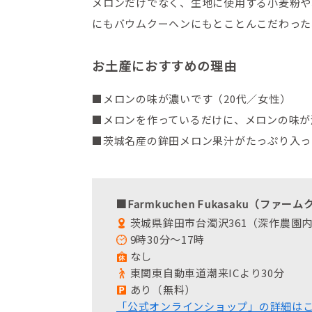
メロンだけでなく、生地に使用する小麦粉や
にもバウムクーヘンにもとことんこだわった
お土産におすすめの理由
■メロンの味が濃いです（20代／女性）
■メロンを作っているだけに、メロンの味が
■茨城名産の鉾田メロン果汁がたっぷり入っ
■Farmkuchen Fukasaku（ファ
茨城県鉾田市台濁沢361（深作農園
9時30分～17時
なし
東関東自動車道潮来ICより30分
あり（無料）
「公式オンラインショップ」の詳細は