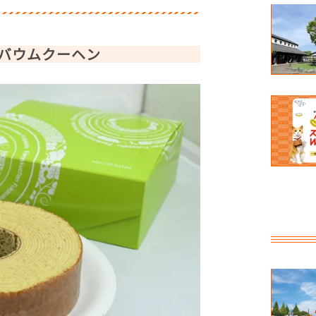
バウムクーヘン
直売所】