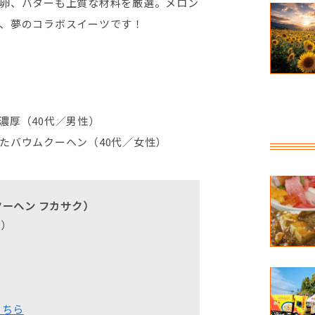
卵、バターも上質な材料を厳選。メロン
、夢のコラボスイーツです！
濃厚（40代／男性）
たバウムクーヘン（40代／女性）
ームクーヘン フカサク）
内）
こちら