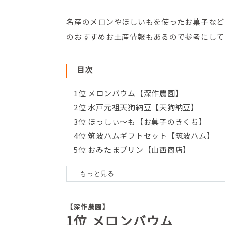
名産のメロンやほしいもを使ったお菓子など
のおすすめお土産情報もあるので参考にして
目次
1位 メロンバウム【深作農園】
2位 水戸元祖天狗納豆【天狗納豆】
3位 ほっしぃ～も【お菓子のきくち】
4位 筑波ハムギフトセット【筑波ハム】
5位 おみたまプリン【山西商店】
6位 べっ甲ほしいも【幸田商店】
7位 はんじゅくちーず【コート・ダジュー
8位 生とろ刺身こんにゃく【袋田食品】
9位 イチゴダッペ【那珂湊菓子商工組合】
【深作農園】
1位 メロンバウム
10位 館最中【館最中本舗 湖月庵】