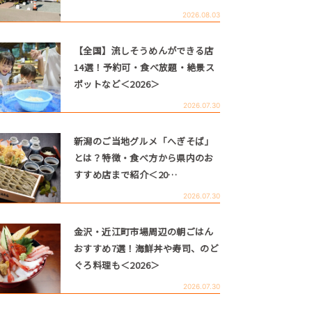
2026.08.03
【全国】流しそうめんができる店
14選！予約可・食べ放題・絶景ス
ポットなど＜2026＞
2026.07.30
新潟のご当地グルメ「へぎそば」
とは？特徴・食べ方から県内のお
すすめ店まで紹介＜20…
2026.07.30
金沢・近江町市場周辺の朝ごはん
おすすめ7選！海鮮丼や寿司、のど
ぐろ料理も＜2026＞
2026.07.30