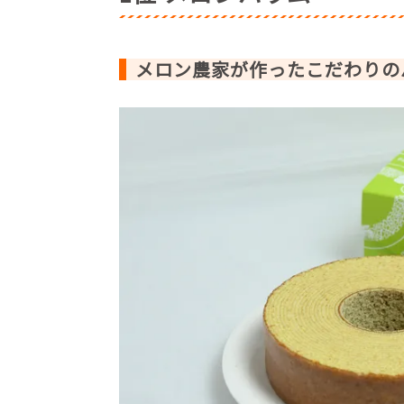
●編集部おすすめお土産情報
・将門煎餅【将門煎餅本舗】
メロン農家が作ったこだわりの
・硬派なほしいも ぷれすた【圷ほしいも
・久慈川の氷華餅【菓匠 宮川】