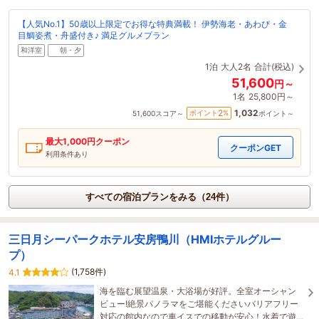
【人気No.1】50歳以上限定でお得な特典満載！ 伊勢海老・あわび・金
目鯛姿煮・舟盛付き♪ 満足グルメプラン
和洋室
朝・夕
1泊
大人2名
合計(税込)
51,600
円～
1名
25,800円～
1,032
2
ポイント
%
51,600
スコア～
ポイント～
最大
1,000
円クーポン
クーポンGET
利用条件あり
すべての宿泊プランをみる（24件）
三日月シーパークホテル安房鴨川（HMIホテルグルー
プ）
(1,758件)
4.1
海を臨む展望温泉・大浴場が好評。全室オーシャン
ビュー!絶景パノラマをご堪能くださいバリアフリー
対応の館内なので車イスでの移動が安心！水着で遊