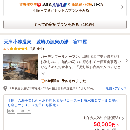
往復航空券
や
新幹線・特急
の
宿泊＋交通がセットのプランをみる
すべての宿泊プランをみる（191件）
天津小湊温泉 城崎の源泉の湯 宿中屋
(1,514件)
4.6
ガーデンプールオープン。城崎海水浴場や磯遊びも
お楽しみに。館内の花々に癒されて半個室食事処で
心を込めたお食事を。「提灯散歩音楽の夕べ」など
夏の中屋もお楽しみ満載です。
6時間前に予約されました
ＪＲ安房小湊駅下車送迎バス5分 館山自動車道君津ＩＣより50分。
地図・アクセス
【鴨川の海を楽しむ～お料理おまかせコース～】海水浴＆プール＆温泉
も楽しめます。＜お日にち限定＞
和室
朝・夕
1泊
大人2名
合計(税込)
50,000
円～
1名
25,000円～