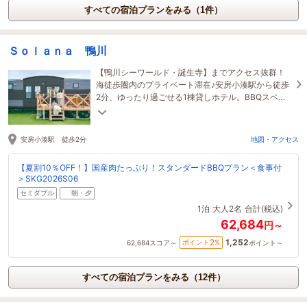
すべての宿泊プランをみる（1件）
Ｓｏｌａｎａ 鴨川
【鴨川シーワールド・誕生寺】までアクセス抜群！
海徒歩圏内のプライベート滞在♪安房小湊駅から徒歩
2分、ゆったり過ごせる1棟貸しホテル。BBQスペー
ス完備で、ご家族やご友人との特別なひとときを。
安房小湊駅 徒歩2分
地図・アクセス
【夏割10％OFF！】国産肉たっぷり！スタンダードBBQプラン＜食事付
＞SKG2026S06
セミダブル
朝・夕
1泊
大人2名
合計(税込)
62,684
円～
1,252
2
ポイント
%
62,684
スコア～
ポイント～
すべての宿泊プランをみる（12件）