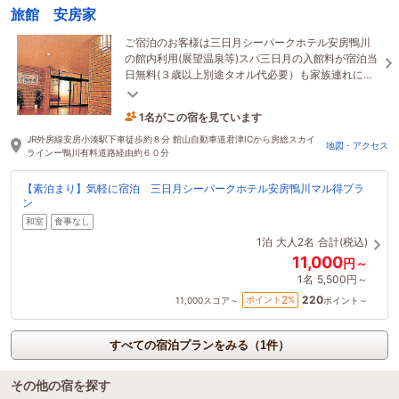
旅館 安房家
ご宿泊のお客様は三日月シーパークホテル安房鴨川
の館内利用(展望温泉等)スパ三日月の入館料が宿泊当
日無料(３歳以上別途タオル代必要）も家族連れには
嬉しい（利用時間要問合せ）館内は全て禁煙になり
ます
1名がこの宿を見ています
7時間前に予約されました
JR外房線安房小湊駅下車徒歩約８分 館山自動車道君津ICから房総スカイ
地図・アクセス
ラインー鴨川有料道路経由約６０分
【素泊まり】気軽に宿泊 三日月シーパークホテル安房鴨川マル得プラ
ン
和室
食事なし
1泊
大人2名
合計(税込)
11,000
円～
1名
5,500円～
220
2
ポイント
%
11,000
スコア～
ポイント～
すべての宿泊プランをみる（1件）
その他の宿を探す