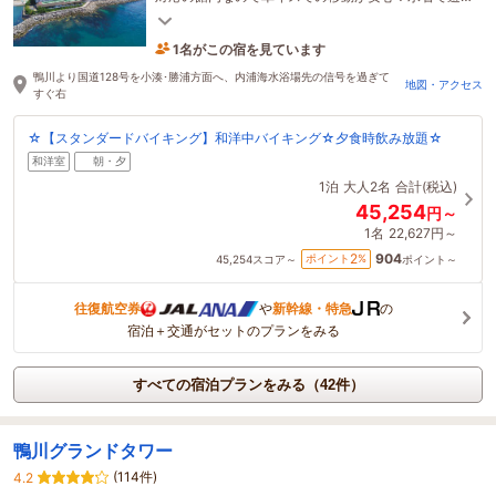
べる屋内外スパは通年お楽しみいただけます
1名がこの宿を見ています
7時間前に予約されました
鴨川より国道128号を小湊･勝浦方面へ、内浦海水浴場先の信号を過ぎて
地図・アクセス
すぐ右
☆【スタンダードバイキング】和洋中バイキング☆夕食時飲み放題☆
和洋室
朝・夕
1泊
大人2名
合計(税込)
45,254
円～
1名
22,627円～
904
2
ポイント
%
45,254
スコア～
ポイント～
往復航空券
や
新幹線・特急
の
宿泊＋交通がセットのプランをみる
すべての宿泊プランをみる（42件）
鴨川グランドタワー
(114件)
4.2