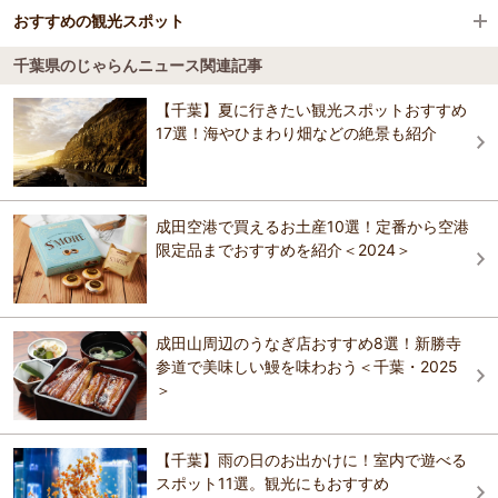
プ）
養老温泉 黒湯の宿 嵯峨和
おすすめの観光スポット
海味の宿 ひのでや
江見駅
三井アウトレットパーク 木更津
木更津・君津・富津
養老温泉 黒湯の宿 嵯峨和
千葉県のじゃらんニュース関連記事
ＨＯＴＥＬ Ｒ９ Ｔｈｅ Ｙａｒｄ いすみ
愛宕山
3.6
太海駅
イクスピアリ
館山・南房総
【千葉】夏に行きたい観光スポットおすすめ
年間民宿チャイナ
伊勢えび・あわびが専門の宿 大野荘
房総の最高峰で海にも近く，眺望がすばらしい。 ※令和３年６月17日
17選！海やひまわり畑などの絶景も紹介
伊勢えび・あわびが専門の宿 大野荘
現在、新型コロナウィルス感染拡大防止のため 当分の間、愛宕山三
ZOZOマリンスタジアム
九十九里・銚子
角点見学及び受付を中止しています。 【規模】標高：408
御宿海楽
勝浦ヒルトップホテル＆レジデンス
おすすめの観光スポットガイドを見る
勝浦ヒルトップホテル＆レジデンス
佐倉・八街
成田空港で買えるお土産10選！定番から空港
三日月イン
限定品までおすすめを紹介＜2024＞
旅館＆グランピングリゾート 花山水 －
旅館＆グランピングリゾート 花山水 －
HANASANSUI－
HANASANSUI－
渓谷別庭 もちの木
渓谷別庭 もちの木
成田山周辺のうなぎ店おすすめ8選！新勝寺
参道で美味しい鰻を味わおう＜千葉・2025
養老渓谷温泉 秘湯の宿 滝見苑
＞
三日月シーパークホテル勝浦（HMIホテルグルー
プ）
キャメルホテル＆グランピングリゾート
【千葉】雨の日のお出かけに！室内で遊べる
養老渓谷温泉 秘湯の宿 滝見苑
スポット11選。観光にもおすすめ