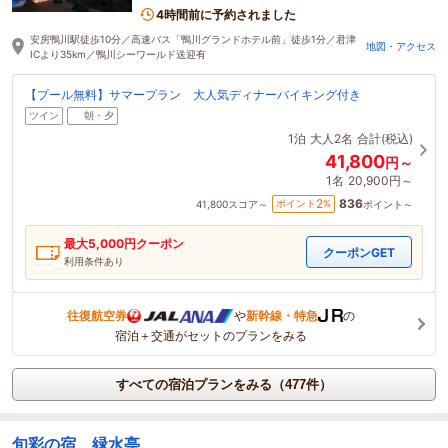
で車で2分
4時間前に予約されました
安房鴨川駅徒歩10分／高速バス「鴨川グランドホテル前」徒歩1分／君津
地図・アクセス
ICより35km／鴨川シーワールド送迎有
【プール無料】サマープラン 大人気ディナーバイキング付き
ツイン
朝・夕
1泊
大人2名
合計(税込)
41,800
円～
1名
20,900円～
836
2
ポイント
%
41,800
スコア～
ポイント～
最大
5,000
円クーポン
クーポンGET
利用条件あり
往復航空券
や
新幹線・特急
の
宿泊＋交通がセットのプランをみる
すべての宿泊プランをみる（477件）
旬彩の宿 緑水亭