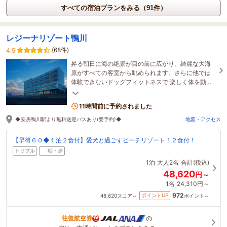
すべての宿泊プランをみる（91件）
レジーナリゾート鴨川
(68件)
4.5
昇る朝日に海の絶景が目の前に広がり、綺麗な大海
原がすべての客室から眺められます。さらに他では
体験できないドッグフィットネスで 楽しく体を動か
し特別な時間をお過ごしください。
11時間前に予約されました
◆安房鴨川駅より無料送迎バスあり(要予約)◆
地図・アクセス
【早得６０◆１泊２食付】愛犬と過ごすビーチリゾート！２食付！
トリプル
朝・夕
1泊
大人2名
合計(税込)
48,620
円～
1名
24,310円～
972
ポイントUP
48,620
スコア～
ポイント～
往復航空券
の