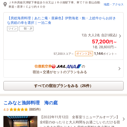
ＪＲ外房線天津駅下車徒歩５分又はＪＲ小湊駅下車、車で７分 館山自動
地図・アクセス
車道～君津ＩＣより約４０分
【房総海席料理｜あたご庵・亜麻色】伊勢海老・鮑・上総牛からお好き
な房総の幸を選択｜一泊二食
ツイン
朝・夕
1泊
大人2名
合計(税込)
57,200
円～
1名
28,600円～
1,144
2
ポイント
%
57,200
スコア～
ポイント～
往復航空券
の
宿泊＋交通がセットのプランをみる
すべての宿泊プランをみる（26件）
こみなと漁師料理 海の庭
(885件)
4.9
【2022年11月12日 全客室リニューアルオープン】
全6室のゆったりと大人時間をお過ごしいただける宿