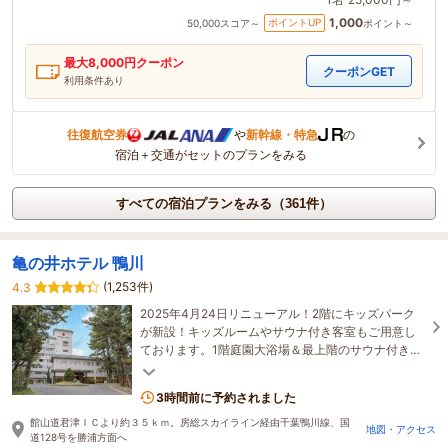
1,000
ポイントUP
50,000
スコア～
ポイント～
最大
8,000
円クーポン
クーポンGET
利用条件あり
往復航空券
や
新幹線・特急
の
宿泊＋交通がセットのプランをみる
すべての宿泊プランをみる（361件）
亀の井ホテル 鴨川
(1,253件)
4.3
2025年4月24日リニューアル！2階にキッズパーク
が新設！キッズルームやサウナ付き客室もご用意し
ております。1階庭園大浴場＆最上階のサウナ付き大
浴場や貸切風呂もお楽しみください。
3時間前に予約されました
館山道君津ＩＣより約３５ｋｍ。房総スカイライン経由千葉鴨川線、国
地図・アクセス
道128号を勝浦方面へ