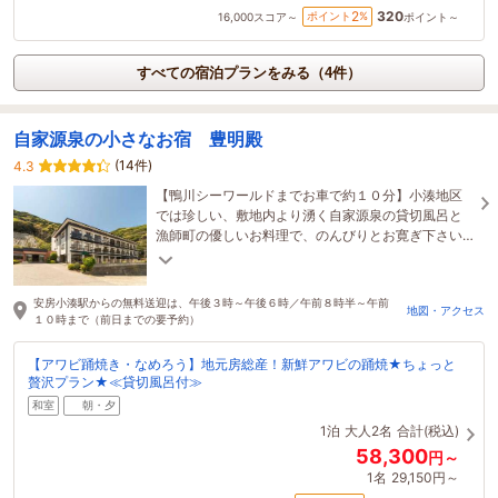
320
2
ポイント
%
16,000
スコア～
ポイント～
すべての宿泊プランをみる（4件）
自家源泉の小さなお宿 豊明殿
(14件)
4.3
【鴨川シーワールドまでお車で約１０分】小湊地区
では珍しい、敷地内より湧く自家源泉の貸切風呂と
漁師町の優しいお料理で、のんびりとお寛ぎ下さい
♪≪全客室無料Ｗi-Fi利用可≫
安房小湊駅からの無料送迎は、午後３時～午後６時／午前８時半～午前
地図・アクセス
１０時まで（前日までの要予約）
【アワビ踊焼き・なめろう】地元房総産！新鮮アワビの踊焼★ちょっと
贅沢プラン★≪貸切風呂付≫
和室
朝・夕
1泊
大人2名
合計(税込)
58,300
円～
1名
29,150円～