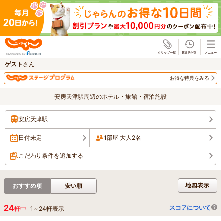
じゃらん
ゲスト
さん
お得な特典をみる
安房天津駅周辺のホテル・旅館・宿泊施設
安房天津駅
日付未定
1部屋 大人2名
こだわり条件を追加する
地図表示
おすすめ順
安い順
24
スコアについて
軒中
1
～
24
軒表示