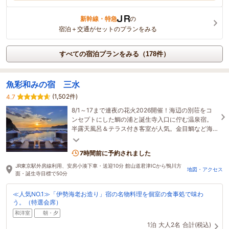
新幹線・特急
の
宿泊＋交通がセットのプランをみる
すべての宿泊プランをみる（178件）
魚彩和みの宿 三水
(1,502件)
4.7
8/1～17まで連夜の花火2026開催！海辺の別荘をコ
ンセプトにした鯛の浦と誕生寺入口に佇む温泉宿。
半露天風呂＆テラス付き客室が人気。金目鯛など海
の幸を個室の食事処でお召し上がり下さい
7時間前に予約されました
JR東京駅外房線利用、安房小湊下車・送迎10分 館山道君津ICから鴨川方
地図・アクセス
面・誕生寺目標で50分
≪人気NO.1≫「伊勢海老お造り」宿の名物料理を個室の食事処で味わ
う。（特選会席）
和洋室
朝・夕
1泊
大人2名
合計(税込)