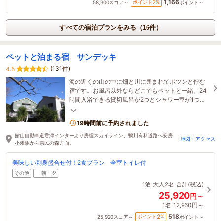
1,166
2
ポイント
%
58,300
スコア～
ポイント～
すべての宿泊プランをみる（16件）
ペットと泊まる宿 サンデッキ
(131件)
4.5
海の近くの山の中に畑と川に囲まれてポツンと佇む
宿です。お風呂以外ならどこでもペットと一緒。24
時間入浴できる貸切風呂が2つとシャワー室が1つあ
ります。暖かい陽射しの中でゆっくりとお過ごし下
さい。
19時間前に予約されました
館山自動車道君津インターより房総スカイライン、鴨川有料道路へ安房
地図・アクセス
小湊駅から県民の森方面。
美味しい刺身盛合せ付！2食プラン 全室トイレ付
その他
朝・夕
1泊
大人2名
合計(税込)
25,920
円～
1名
12,960円～
518
2
ポイント
%
25,920
スコア～
ポイント～