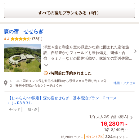
すべての宿泊プランをみる（4件）
森の宿 せせらぎ
(78件)
4.4
洋室４室と和室８室の緑豊かな森に囲まれた宿泊施
設。自然豊かなフィールドも兼ね備え、研修・合
宿・セミナーなどの団体活動や、家族での野外体験
の場として最適です。キャンプ場やログキャビンも
充実。
7時間前に予約されました
１． 車：国道１２８号を安房小湊駅前から県道２８５号通り約１０分
地図・アクセス
２．安房小湊駅からタクシー約１０分
【じゃらんnet限定】森の宿せせらぎ 基本宿泊プラン Cコース
♪（～R8.8.31）
4ベッド
朝・夕
1泊
大人2名
合計(税込)
16,280
円～
1名
8,140円～
324
2
ポイント
%
16,280
スコア～
ポイント～