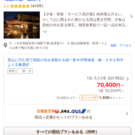
(415件)
5.0
【夕食・朝食・サービス高評価】純和風な佇まい、
そして山に囲まれた静かなる宿は寛ぎ空間。夕食は
房総の旬を彩る懐石。個室食事処で一品一品出来立
てを心ゆくまで味わう旅の贅★鴨川シーワールド車
で15分★
◇ ＪＲ外房線安房小湊駅下車(送迎有り) ◇ 館山自動車道・君津ＩＣよ
地図・アクセス
りお車で鴨川方面に約５０分
里山に佇む宿で房総の旬を堪能する旅一夜☆伊勢海老・鮑・かずさ和牛
より主肴選択
和室
朝・夕
1泊
大人2名
合計(税込)
70,400
円～
1名
35,200円～
1,408
ポイントUP
70,400
スコア～
ポイント～
往復航空券
の
宿泊＋交通がセットのプランをみる
すべての宿泊プランをみる（28件）