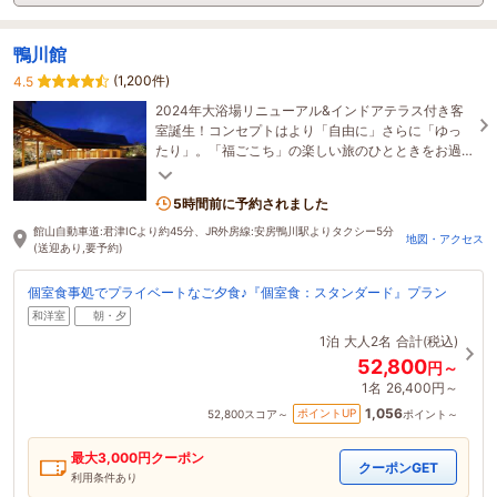
鴨川館
(1,200件)
4.5
2024年大浴場リニューアル&インドアテラス付き客
室誕生！コンセプトはより「自由に」さらに「ゆっ
たり」。「福ごこち」の楽しい旅のひとときをお過
ごし下さいませ。人気の鴨川シーワールドまで徒歩3
分。
5時間前に予約されました
館山自動車道:君津ICより約45分、JR外房線:安房鴨川駅よりタクシー5分
地図・アクセス
(送迎あり,要予約)
個室食事処でプライベートなご夕食♪『個室食：スタンダード』プラン
和洋室
朝・夕
1泊
大人2名
合計(税込)
52,800
円～
1名
26,400円～
1,056
ポイントUP
52,800
スコア～
ポイント～
最大
3,000
円クーポン
クーポンGET
利用条件あり