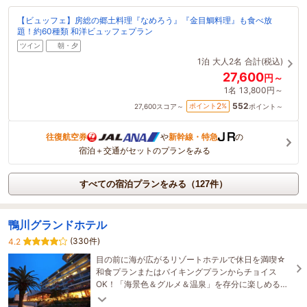
【ビュッフェ】房総の郷土料理『なめろう』『金目鯛料理』も食べ放
題！約60種類 和洋ビュッフェプラン
ツイン
朝・夕
1泊
大人2名
合計(税込)
27,600
円～
1名
13,800円～
552
2
ポイント
%
27,600
スコア～
ポイント～
往復航空券
や
新幹線・特急
の
宿泊＋交通がセットのプランをみる
すべての宿泊プランをみる（127件）
鴨川グランドホテル
(330件)
4.2
目の前に海が広がるリゾートホテルで休日を満喫☆
和食プランまたはバイキングプランからチョイス
OK！「海景色＆グルメ＆温泉」を存分に楽しめる当
館へぜひお越し下さい！人気の鴨川シーワールドま