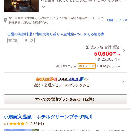
へと生まれ変わりました房総の新鮮な魚介類を使っ
た海の庭自慢漁師料理を堪能あれ！
館山自動車道君津ICから房総スカイライン鴨川有料道路経由50分。 JR外
地図・アクセス
房線安房小湊駅から徒歩10分。
自慢の漁師料理！地魚大漁舟盛り＋主肴鮑+つりきんめ鯛姿煮
和洋室
朝・夕
1泊
大人2名
合計(税込)
50,600
円～
1名
25,300円～
1,012
ポイントUP
50,600
スコア～
ポイント～
往復航空券
の
宿泊＋交通がセットのプランをみる
すべての宿泊プランをみる（12件）
小湊実入温泉 ホテルグリーンプラザ鴨川
(2,861件)
4.1