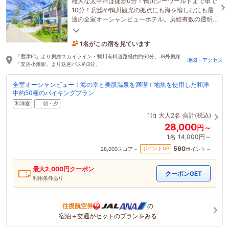
雄大な太平洋は徒歩0分！鴨川シーワールドまで車で
10分！房総や鴨川観光の拠点にも海を愉しむにも最
適の全室オーシャンビューホテル。房総有数の透明
度を誇る磯も浜もプールも水着で行き来し放題♪
1名がこの宿を見ています
6時間前に予約されました
「君津IC」より房総スカイライン・鴨川有料道路経由約60分。JR外房線
地図・アクセス
「安房小湊駅」より送迎バス約3分。
全室オーシャンビュー！海の幸と美肌温泉を満喫！地魚を使用した和洋
中約50種のバイキングプラン
和洋室
朝・夕
1泊
大人2名
合計(税込)
28,000
円～
1名
14,000円～
560
ポイントUP
28,000
スコア～
ポイント～
最大
2,000
円クーポン
クーポンGET
利用条件あり
往復航空券
の
宿泊＋交通がセットのプランをみる