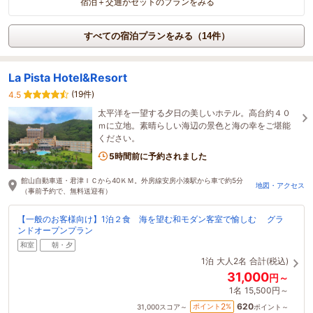
宿泊＋交通がセットのプランをみる
すべての宿泊プランをみる（14件）
La Pista Hotel&Resort
(19件)
4.5
太平洋を一望する夕日の美しいホテル。高台約４０
ｍに立地。素晴らしい海辺の景色と海の幸をご堪能
ください。
5時間前に予約されました
館山自動車道・君津ＩＣから40ＫＭ。外房線安房小湊駅から車で約5分
地図・アクセス
（事前予約で、無料送迎有）
【一般のお客様向け】1泊２食 海を望む和モダン客室で愉しむ グラ
ンドオープンプラン
和室
朝・夕
1泊
大人2名
合計(税込)
31,000
円～
1名
15,500円～
620
2
ポイント
%
31,000
スコア～
ポイント～