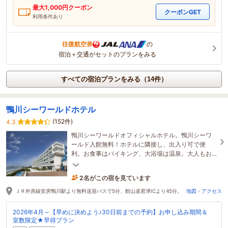
最大
1,000
円クーポン
クーポンGET
利用条件あり
往復航空券
の
宿泊＋交通がセットのプランをみる
すべての宿泊プランをみる（14件）
鴨川シーワールドホテル
(152件)
4.3
鴨川シーワールドオフィシャルホテル。鴨川シーワ
ールド入館無料！ホテルに隣接し、出入り可で便
利。お食事はバイキング、大浴場は温泉。大人もお
子様もお楽しみ頂けます。
2名がこの宿を見ています
5時間前に予約されました
ＪＲ外房線安房鴨川駅より無料送迎バスで5分、館山道君津ICより45分。
地図・アクセス
2026年4月～【早めに決めよう♪30日前までの予約】お申し込み期間＆
室数限定★早得プラン