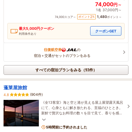
74,000
円～
1名
37,000円～
1,480
2
ポイント
%
74,000
スコア～
ポイント～
最大
5,000
円クーポン
クーポンGET
利用条件あり
往復航空券
の
宿泊＋交通がセットのプランをみる
すべての宿泊プランをみる（93件）
蓬莱屋旅館
(904件)
4.8
《全13客室》海と空と港が見える屋上展望露天風呂
にて、心身ともに解き放たれる、至福のひととき。
新鮮で贅沢なお料理の数々を目で見て、香りを感
じ、舌で味わう。房総の豊かな食文化をご堪能くだ
さい。
5時間前に予約されました