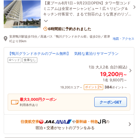
【夏プール8月1日～9月23日OPEN】タワー型コンド
ミニアムは全室オーシャンビュー！広々リビング＆
キッチン付客室で、まるで別荘のような寛ぎのリゾ
ートステイ。人気の鴨川シーワールドへは車でわず
か2分♪
6時間前に予約されました
安房鴨川駅徒歩15分／高速バス「鴨川グランドホテル前」徒歩2分／君津
地図・アクセス
ICより35km
【鴨川グランドホテルのプール無料】 気軽な素泊りサマープラン
4ベッド
食事なし
1泊
大人2名
合計(税込)
19,200
円～
1名
9,600円～
384
2
ポイント
%
19,200
スコア～
ポイント～
最大
3,000
円クーポン
クーポンGET
利用条件あり
往復航空券
や
新幹線・特急
の
宿泊＋交通がセットのプランをみる