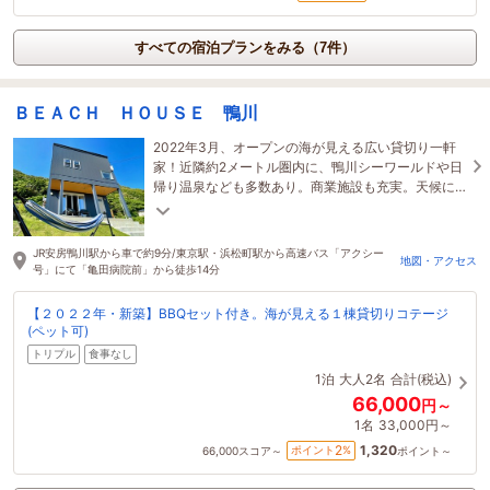
すべての宿泊プランをみる（7件）
ＢＥＡＣＨ ＨＯＵＳＥ 鴨川
2022年3月、オープンの海が見える広い貸切り一軒
家！近隣約2メートル圏内に、鴨川シーワールドや日
帰り温泉なども多数あり。商業施設も充実。天候に
左右されず、年齢問わずお楽しみ頂ける立地です。
JR安房鴨川駅から車で約9分/東京駅・浜松町駅から高速バス「アクシー
地図・アクセス
号」にて「亀田病院前」から徒歩14分
【２０２２年・新築】BBQセット付き。海が見える１棟貸切りコテージ
(ペット可)
トリプル
食事なし
1泊
大人2名
合計(税込)
66,000
円～
1名
33,000円～
1,320
2
ポイント
%
66,000
スコア～
ポイント～