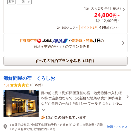
和室
朝・夕
1泊
大人2名
合計(税込)
24,800
円～
1名
12,400円～
496
2
ポイント
%
24,800
スコア～
ポイント～
往復航空券
や
新幹線・特急
の
宿泊＋交通がセットのプランをみる
すべての宿泊プランをみる（21件）
海鮮問屋の宿 くろしお
(335件)
4.4
目の前に海！海鮮問屋直営の宿、地元漁港の入札権
を持つ温泉宿ならではの新鮮な地魚や房州伊勢海老
などが自慢の一品！ 鴨川シーワールドにも近く便利
な立地です☆
1名がこの宿を見ています
8時間前に予約されました
ＪＲ外房線安房小湊駅下車(事前予約・送迎有り)◇ 館山自動車道・君津
地図・アクセス
ＩＣよりお車で鴨川方面に約５０分