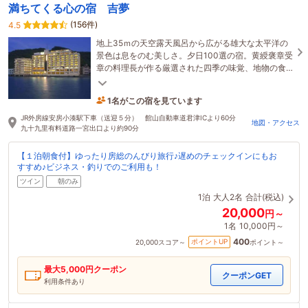
満ちてくる心の宿 吉夢
(156件)
4.5
地上35ｍの天空露天風呂から広がる雄大な太平洋の
景色は息をのむ美しさ。夕日100選の宿。黄綬褒章受
章の料理長が作る厳選された四季の味覚、地物の食
材にこだわったお料理の数々をご堪能ください
1名がこの宿を見ています
4時間前に予約されました
JR外房線安房小湊駅下車（送迎５分） 館山自動車道君津ICより60分
地図・アクセス
九十九里有料道路一宮出口より約90分
【１泊朝食付】ゆったり房総のんびり旅行♪遅めのチェックインにもお
すすめ♪ビジネス・釣りでのご利用も！
ツイン
朝のみ
1泊
大人2名
合計(税込)
20,000
円～
1名
10,000円～
400
ポイントUP
20,000
スコア～
ポイント～
最大
5,000
円クーポン
クーポンGET
利用条件あり