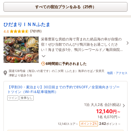
すべての宿泊プランをみる（25件）
ひだまりＩＮＮふたま
(761件)
4.6
栄養豊富な房総の海で育まれた絶品海の幸が自慢の
宿！ぜひ当館でのんびり鴨川旅をお過ごしくださ
い！海まで徒歩1分、鴨川シーワールド／亀田病院ま
で路線バス約7分の好アクセス！（口コミ点数25/7/4
時点）
6時間前に予約されました
国道128号線（海沿いの道です）の二タ間（ふたま）海岸のそば／安房天
地図・アクセス
津駅より徒歩５分
【早割30・素泊まり】30日前までの予約で8%OFF／全室南向きリゾー
トツイン（Wi-Fi＆駐車場無料）
ツイン
食事なし
1泊
大人2名
合計(税込)
12,140
円～
1名
6,070円～
242
2
ポイント
%
12,140
スコア～
ポイント～