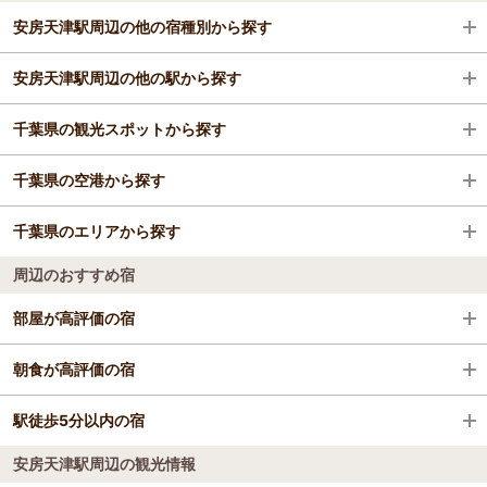
安房天津駅周辺の他の宿種別から探す
安房天津駅周辺の他の駅から探す
旅館
千葉県の観光スポットから探す
勝浦駅
千葉県の空港から探す
御宿駅
東京ディズニーランド(R)
千葉県のエリアから探す
安房鴨川駅
鴨川シーワールド
成田空港
周辺のおすすめ宿
大多喜駅
マザー牧場
舞浜・浦安・船橋・幕張
部屋が高評価の宿
安房小湊駅
東京ディズニーシー(R)
成田
THE ONJUKU terrace
朝食が高評価の宿
大原駅
東京ドイツ村
千葉・市原
THE ONJUKU terrace
駅徒歩5分以内の宿
南房総 勝浦 翠海
鵜原駅
幕張メッセ
松戸・柏・野田
安房天津駅周辺の観光情報
三日月シーパークホテル勝浦（HMIホテルグルー
南房総 勝浦 翠海
長者町駅
三井アウトレットパーク 幕張
勝浦・鴨川