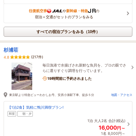
往復航空券
や
新幹線・特急
の
宿泊＋交通がセットのプランをみる
すべての宿泊プランをみる（10件）
杉浦荘
(217件)
4.8
毎日漁港で水揚げされ新鮮な魚貝を、プロの眼でさ
らに選りすぐり調理を行っています。
19時間前に予約されました
東京駅より特急ビューわかしお号、安房小湊駅下車、徒歩５分
地図・アクセス
【1泊2食】気軽に鴨川満喫プラン!
和室
朝・夕
1泊
大人2名
合計(税込)
16,000
円～
1名
8,000円～