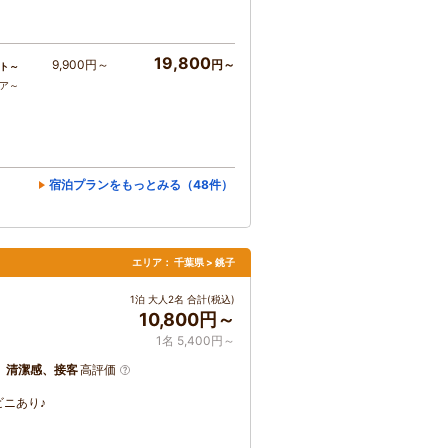
19,800
9,900円～
円～
ト～
コア～
宿泊プランをもっとみる（48件）
エリア：
千葉県 > 銚子
1泊 大人2名 合計(税込)
10,800円～
1名 5,400円～
、清潔感、接客
高評価
ビニあり♪