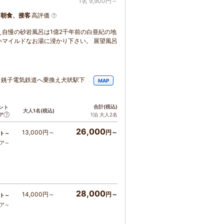
1名 9,900円～
、朝食、接客
高評価
自慢の砂岩風呂は1億2千年前の白亜紀の地
マイルドなお湯に浸かり下さい。 展望風呂
り銚子電気鉄道へ乗換え犬吠駅下
MAP
合計
(税込)
ント
大人1名
(税込)
ア
1泊 大人2名
26,000
13,000円～
円～
ト～
コア～
28,000
14,000円～
円～
ト～
コア～