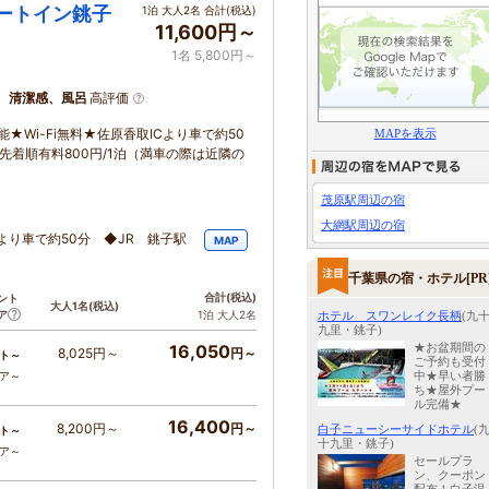
ルートイン銚子
1泊 大人2名 合計(税込)
11,600円～
1名 5,800円～
、清潔感、風呂
高評価
Wi-Fi無料★佐原香取ICより車で約50
MAPを表示
先着順有料800円/1泊（満車の際は近隣の
茂原駅周辺の宿
大網駅周辺の宿
より車で約50分 ◆JR 銚子駅
MAP
千葉県の宿・ホテル[PR
合計
(税込)
ント
大人1名
(税込)
ア
1泊 大人2名
ホテル スワンレイク長柄
(九
九里・銚子)
★お盆期間の
16,050
8,025円～
円～
ト～
ご予約も受付
中★早い者勝
コア～
ち★屋外プー
ル完備★
16,400
8,200円～
円～
白子ニューシーサイドホテル
(
ト～
十九里・銚子)
コア～
セールプラ
ン、クーポン