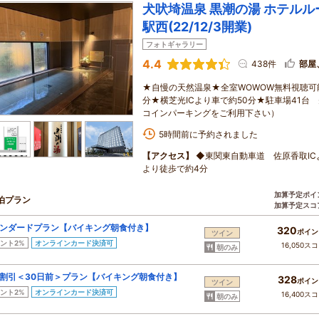
犬吠埼温泉 黒潮の湯 ホテル
駅西(22/12/3開業)
フォトギャラリー
4.4
438件
部屋
★自慢の天然温泉★全室WOWOW無料視聴可能★
分★横芝光ICより車で約50分★駐車場41台 
コインパーキングをご利用下さい）
5時間前に予約されました
【アクセス】
◆東関東自動車道 佐原香取IC
より徒歩で約4分
加算予定ポイ
泊プラン
加算予定スコ
ンダードプラン【バイキング朝食付き】
320
ポイン
ツイン
ント2%
オンラインカード決済可
16,050ス
朝のみ
割引＜30日前＞プラン【バイキング朝食付き】
328
ポイン
ツイン
ント2%
オンラインカード決済可
16,400ス
朝のみ