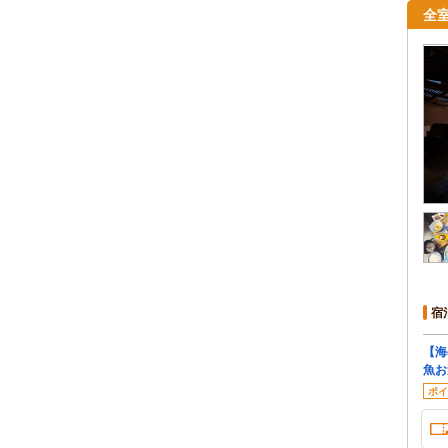
全
宿
【海
魚お
ポイ