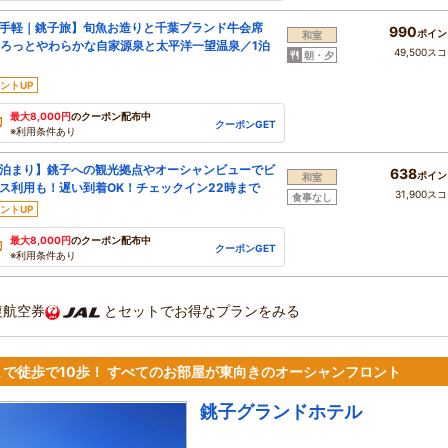
手軽｜銚子旅】旬魚お造りと千葉ブランド牛会席
990
ポイン
和室
ろっとやわらかな自家源泉と太平洋一望温泉／1泊
49,500ス
朝・夕
ントUP
最大8,000円
のクーポン配布中
クーポンGET
※利用条件あり
泊まり】銚子への観光拠点やオーシャンビューでビ
638
ポイン
和室
ス利用も！遅い到着OK！チェックイン22時まで
31,900ス
食事なし
ントUP
最大8,000円
のクーポン配布中
クーポンGET
※利用条件あり
復航空券
とセットでお得なプランをみる
まで徒歩で10歩！ すべてのお部屋が東向きのオーシャンフロント
銚子グランドホテル