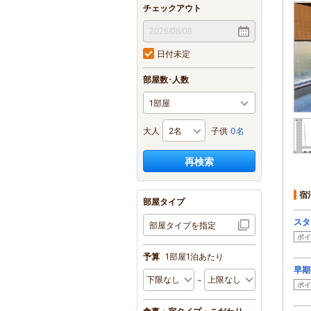
チェックアウト
日付未定
部屋数･人数
大人
子供
0名
再検索
宿
部屋タイプ
スタ
部屋タイプを指定
ポイ
予算
1部屋1泊あたり
早期
ポイ