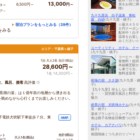
配布！白子温
13,000
6,500円～
円～
泉をお得に満
ト～
喫♪
コア～
九十九里浜 白子温泉 青松
庭 白砂
(九十九里・銚子)
宿泊プランをもっとみる（39件）
☆最大４５０
０円クーポン
をみる
配布中！白子
温泉をお楽し
みください☆
ユーティリティ ホテル クー
エリア：
千葉県 > 銚子
(九十九里・銚子)
コーヒー・朝
1泊 大人2名 合計(税込)
食無料！総武
本線横芝駅か
28,600円～
ら車で５分。
1名 14,300円～
無料送迎有
和海の宿 ささ游
(九十九里・
食、風呂、接客
高評価
子)
【九十九里】何もしない贅沢
「黒潮の湯」は１億年前の地層から湧き出る
を・・・貸切露天風呂と料理が
魅力
を眺めながら心行くまでお楽しみください。
絶景の宿 犬吠埼ホテル
(九十
里・銚子)
基本プランがリニューアル！夕
子電鉄犬吠駅下車徒歩７分。東
MAP
食は銚子名物金目鯛煮つけ付！
ホテル カアナパリ
(九十九里
銚子)
南国情緒くつろぎのリゾート
合計
(税込)
ント
大人1名
(税込)
ア
1泊 大人2名