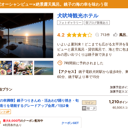
室オーシャンビュー×絶景露天風呂。銚子の海の幸を味わう宿
犬吠埼観光ホテル
フォトギャラリー
宿ブログ新着あり
4.2
713件
風呂
いよいよ夏到来！どこまでも広がる太平洋を
ビューと露天風呂・貸切風呂で、海と空に包
みの思い出づくりは銚子旅で決まり
7時間前に予約されました
【アクセス】
銚子電鉄犬吠駅から徒歩8分、東関
60分、銚子駅より車で15分
加算予定ポイ
泊プラン
加算予定スコ
の幸満喫】銚子つりきんめ・活あわび踊り焼き・旬
1,210
ポイン
ツイン
造りを堪能するグレードアップ会席／1泊2食
60,500ス
朝・夕
ントUP
最大8,000円
のクーポン配布中
クーポンGET
※利用条件あり