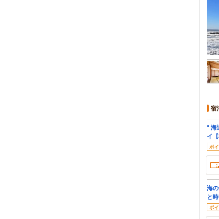
宿
" 
イ【
ポイ
海の
と時
ポイ