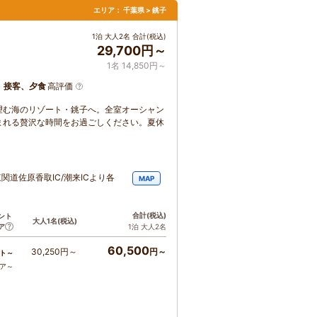
エリア：
千葉県 > 銚子
1泊 大人2名 合計(税込)
29,700円～
1名 14,850円～
、接客、夕食
高評価
望む海のリゾート・銚子へ。全室オーシャン
まれる贅沢な時間をお過ごしください。夏休
道佐原香取IC/潮来ICより各
MAP
合計
(税込)
ント
大人1名
(税込)
ア
1泊 大人2名
60,500
30,250円～
円～
ト～
コア～