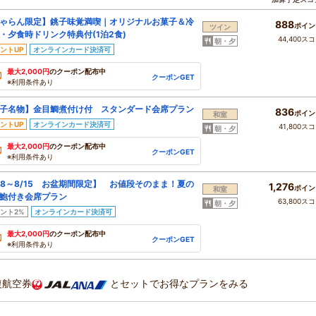
ゃらん限定】銚子味覚満喫｜オリジナルお菓子＆冷
888
ポイン
ツイン
・夕食時ドリンク特典付(1泊2食)
44,400ス
朝・夕
ントUP
オンラインカード決済可
最大2,000円
のクーポン配布中
クーポンGET
※利用条件あり
子名物】金目鯛煮付け付 スタンダード会席プラン
836
ポイン
和室
ントUP
オンラインカード決済可
41,800ス
朝・夕
最大2,000円
のクーポン配布中
クーポンGET
※利用条件あり
/8～8/15 お盆期間限定】 お値段そのまま！夏の
1,276
ポイン
和室
鮑付き会席プラン
63,800ス
朝・夕
ント2%
オンラインカード決済可
最大2,000円
のクーポン配布中
クーポンGET
※利用条件あり
復航空券
とセットでお得なプランをみる