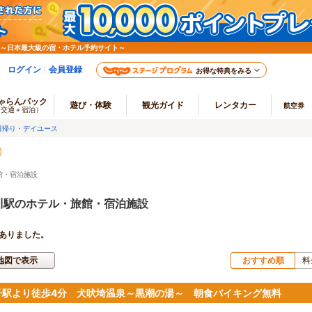
 ～日本最大級の宿・ホテル予約サイト～
ログイン
会員登録
お得な特典をみる
ゃらんパック
遊び・体験
観光ガイド
レンタカー
航空券
（交通＋宿泊）
日帰り・デイユース
館・宿泊施設
川駅のホテル・旅館・宿泊施設
ありました。
地図で表示
おすすめ順
料
子駅より徒歩4分 犬吠埼温泉～黒潮の湯～ 朝食バイキング無料