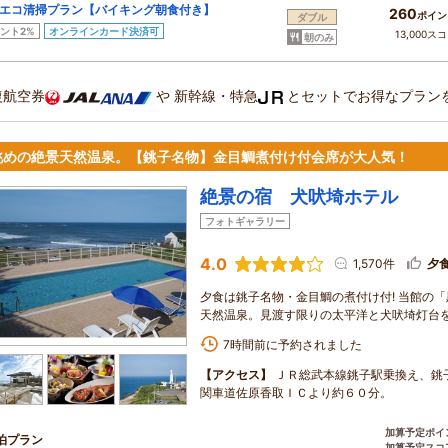
エコ清掃プラン【バイキング朝食付き】
260
ポイン
ダブル
ント2%
オンラインカード決済可
13,000ス
朝のみ
復航空券
や
新幹線・特急
とセットでお得なプラン
眺めの絶景天然温泉。【銚子名物】金目鯛煮付け付会席が大人気！
絶景の宿 犬吠埼ホテル
フォトギャラリー
4.0
1,570件
夕
夕食は銚子名物・金目鯛の煮付け付! 当館の
天然温泉。見渡す限りの太平洋と犬吠埼灯台
7時間前に予約されました
【アクセス】
ＪＲ総武本線銚子駅乗換え、銚
関車道佐原香取ＩＣより約６０分。
加算予定ポイ
泊プラン
加算予定スコ