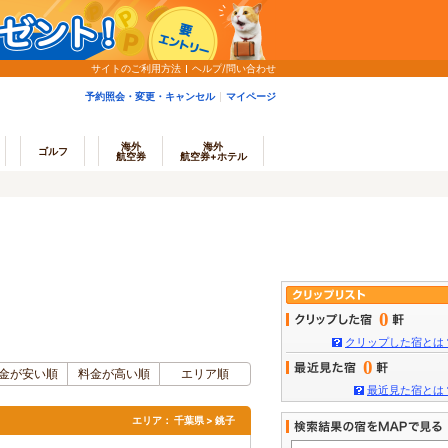
サイトのご利用方法
ヘルプ/問い合わせ
予約照会・変更・キャンセル
マイページ
海外
海外
ゴルフ
航空券
航空券+ホテル
0
クリップした宿とは
0
金が安い順
料金が高い順
エリア順
最近見た宿とは
エリア：
千葉県 > 銚子