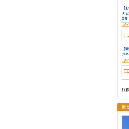
【お
★と
2食
ポイ
【素
ジネ
ポイ
往
海