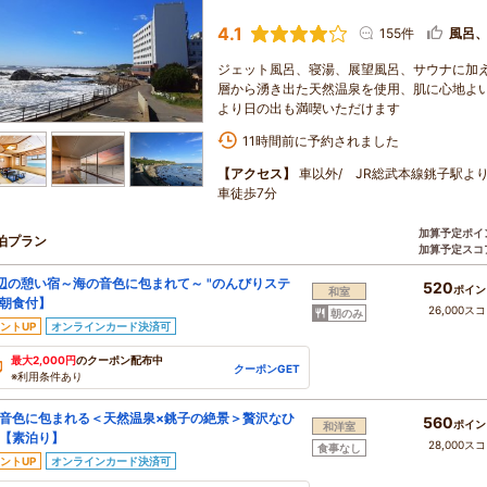
4.1
155件
風呂
ジェット風呂、寝湯、展望風呂、サウナに加え
層から湧き出た天然温泉を使用、肌に心地よい
より日の出も満喫いただけます
11時間前に予約されました
【アクセス】
車以外/ JR総武本線銚子駅よ
車徒歩7分
加算予定ポイ
泊プラン
加算予定スコ
海辺の憩い宿～海の音色に包まれて～ "のんびりステ
520
ポイン
和室
朝食付】
26,000ス
朝のみ
ントUP
オンラインカード決済可
最大2,000円
のクーポン配布中
クーポンGET
※利用条件あり
音色に包まれる＜天然温泉×銚子の絶景＞贅沢なひ
560
ポイン
和洋室
【素泊り】
28,000ス
食事なし
ントUP
オンラインカード決済可