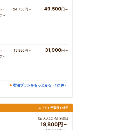
49,500
24,750円～
円～
ト～
コア～
31,900
15,950円～
円～
ト～
コア～
宿泊プランをもっとみる（121件）
エリア：
千葉県 > 銚子
1泊 大人2名 合計(税込)
19,800円～