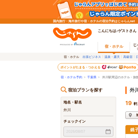
国内旅行・海外旅行や宿・ホテルの宿泊予約はじゃらんnet
こんにちは♪ゲストさん
じ
宿・ホテル
宿・ホテル
出張ビジネス
温泉・露天
高級宿
ポイントがたまる・つかえる
宿・ホテル予約
>
千葉県
>
外川駅周辺のホテル・旅
宿泊プランを探す
外
地名・駅名
19
軒
外川
チェックイン
銚