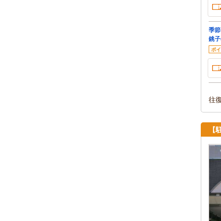
季節
銚子
ポイ
往
【駐