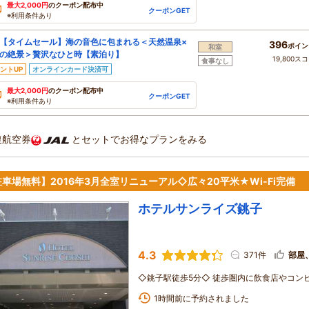
最大2,000円
のクーポン配布中
クーポンGET
※利用条件あり
【タイムセール】海の音色に包まれる＜天然温泉×
396
ポイン
和室
の絶景＞贅沢なひと時【素泊り】
19,800ス
食事なし
ントUP
オンラインカード決済可
最大2,000円
のクーポン配布中
クーポンGET
※利用条件あり
復航空券
とセットでお得なプランをみる
車場無料】2016年3月全室リニューアル◇広々20平米★Wi-Fi完備
ホテルサンライズ銚子
4.3
371件
部屋
◇銚子駅徒歩5分◇ 徒歩圏内に飲食店やコン
1時間前に予約されました