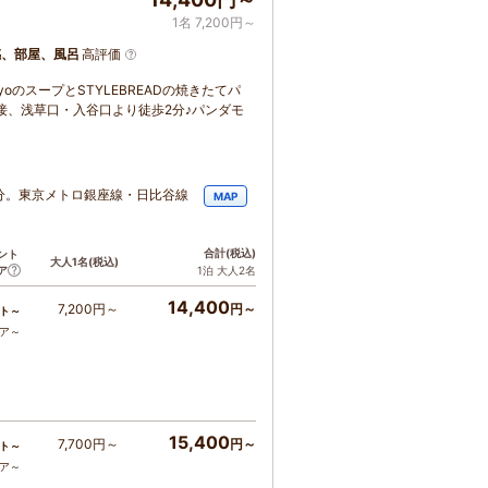
1名 7,200円～
感、部屋、風呂
高評価
kyoのスープとSTYLEBREADの焼きたてパ
接、浅草口・入谷口より徒歩2分♪パンダモ
分。東京メトロ銀座線・日比谷線
MAP
合計
(税込)
ント
大人1名
(税込)
ア
1泊 大人2名
14,400
7,200円～
円～
ト～
コア～
15,400
7,700円～
円～
ト～
コア～