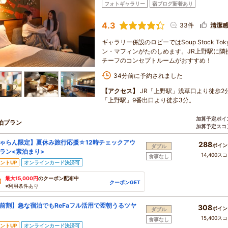
フォトギャラリー
宿ブログ新着あり
4.3
33件
清潔
ギャラリー併設のロビーではSoup Stock To
ン・マフィンがたのしめます。JR上野駅に隣
チーフのコンセプトルームがおすすめ！
34分前に予約されました
【アクセス】
JR「上野駅」浅草口より徒歩2
「上野駅」9番出口より徒歩3分。
加算予定ポイ
泊プラン
加算予定スコ
ゃらん限定】夏休み旅行応援☆12時チェックアウ
288
ポイン
ダブル
ラン<素泊まり>
14,400ス
食事なし
ントUP
オンラインカード決済可
最大15,000円
のクーポン配布中
クーポンGET
※利用条件あり
前割】急な宿泊でもReFaフル活用で翌朝うるツヤ
308
ポイン
ダブル
15,400ス
食事なし
ントUP
オンラインカード決済可