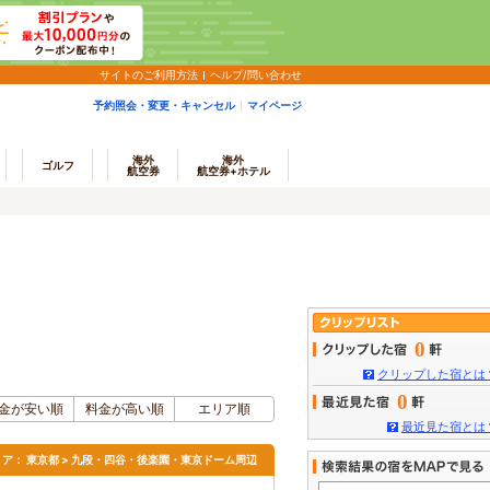
サイトのご利用方法
ヘルプ/問い合わせ
予約照会・変更・キャンセル
マイページ
海外
海外
ゴルフ
航空券
航空券+ホテル
0
クリップした宿とは
0
金が安い順
料金が高い順
エリア順
最近見た宿とは
リア：
東京都 > 九段・四谷・後楽園・東京ドーム周辺