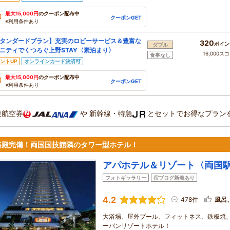
最大15,000円
のクーポン配布中
クーポンGET
※利用条件あり
タンダードプラン】充実のロビーサービス＆豊富な
320
ポイン
ダブル
ニティでくつろぐ上野STAY〈素泊まり〉
16,000ス
食事なし
ントUP
オンラインカード決済可
最大15,000円
のクーポン配布中
クーポンGET
※利用条件あり
復航空券
や
新幹線・特急
とセットでお得なプラン
浴殿完備！両国国技館隣のタワー型ホテル！
アパホテル＆リゾート〈両国
フォトギャラリー
宿ブログ新着あり
4.2
478件
風呂
大浴場、屋外プール、フィットネス、鉄板焼
ーバンリゾートホテル！