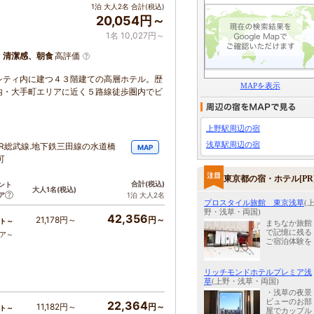
1泊 大人2名 合計(税込)
20,054円～
1名 10,027円～
、清潔感、朝食
高評価
シティ内に建つ４３階建ての高層ホテル。歴
MAPを表示
内・大手町エリアに近く５路線徒歩圏内でビ
上野駅周辺の宿
浅草駅周辺の宿
JR総武線.地下鉄三田線の水道橋
MAP
可
東京都の宿・ホテル[PR
合計
(税込)
ント
大人1名
(税込)
ア
1泊 大人2名
プロスタイル旅館 東京浅草
(
野・浅草・両国)
42,356
21,178円～
円～
ト～
まちなか旅館
で記憶に残る
コア～
ご宿泊体験を
リッチモンドホテルプレミア浅
草
(上野・浅草・両国)
・浅草の夜景
ビューのお部
22,364
11,182円～
円～
ト～
屋でカップル