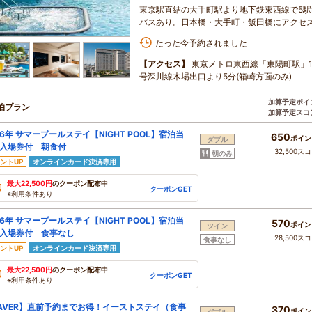
東京駅直結の大手町駅より地下鉄東西線で5駅
バスあり。日本橋・大手町・飯田橋にアクセ
たった今予約されました
【アクセス】
東京メトロ東西線「東陽町駅」1
号深川線木場出口より5分(箱崎方面のみ)
加算予定ポイ
泊プラン
加算予定スコ
26年 サマープールステイ【NIGHT POOL】宿泊当
650
ポイン
ダブル
入場券付 朝食付
32,500ス
朝のみ
ントUP
オンラインカード決済専用
最大22,500円
のクーポン配布中
クーポンGET
※利用条件あり
26年 サマープールステイ【NIGHT POOL】宿泊当
570
ポイン
ツイン
入場券付 食事なし
28,500ス
食事なし
ントUP
オンラインカード決済専用
最大22,500円
のクーポン配布中
クーポンGET
※利用条件あり
AVER】直前予約までお得！イーストステイ（食事
370
ポイン