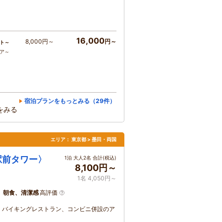
16,000
8,000円～
円～
ト～
コア～
宿泊プランをもっとみる（29件）
をみる
エリア：
東京都 > 墨田・両国
駅前タワー〉
1泊 大人2名 合計(税込)
8,100円～
1名 4,050円～
、朝食、清潔感
高評価
、バイキングレストラン、コンビニ併設のア