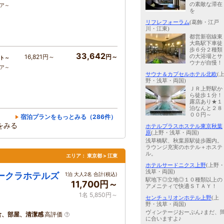
の素敵な滞在
コア～
を
リフレフォーラム
(葛飾・江戸
川・江東)
都営新宿線東
大島駅下車徒
歩６分２種類
33,642
の大浴場とサ
16,821円～
円～
ト～
ウナが自慢！
コア～
サウナ＆カプセルホテル北欧
(
野・浅草・両国)
ＪＲ上野駅か
ら徒歩１分！
露店あり★１
泊なんと２８
００円～
宿泊プランをもっとみる（286件）
をみる
ホテルプラスホステル東京秋葉
原
(上野・浅草・両国)
浅草橋駅、秋葉原駅徒歩圏内。
ラウンジ充実のホテル＋ホステ
ル。
エリア：
東京都 > 江東
ホテルサードニクス上野
(上野
浅草・両国)
オークラホテルズ
1泊 大人2名 合計(税込)
駅地下◎立地◎１０種類以上の
11,700円～
アメニティで快適ＳＴＡＹ！
1名 5,850円～
センチュリオンホテル上野
(上
野・浅草・両国)
ヴィンテージおーぷん♪まだ、
食、部屋、清潔感
高評価
に合いますよ♪