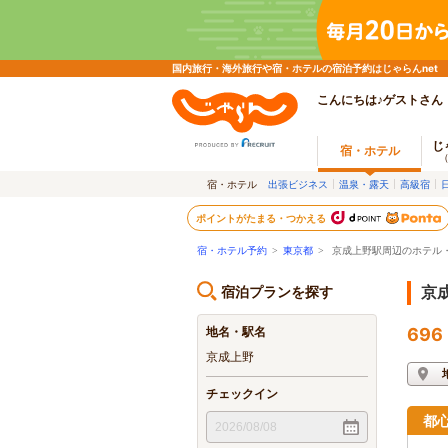
国内旅行・海外旅行や宿・ホテルの宿泊予約はじゃらんnet
こんにちは♪ゲストさん
じ
宿・ホテル
宿・ホテル
出張ビジネス
温泉・露天
高級宿
ポイントがたまる・つかえる
宿・ホテル予約
>
東京都
>
京成上野駅周辺のホテル
宿泊プランを探す
京
地名・駅名
696
京成上野
チェックイン
都