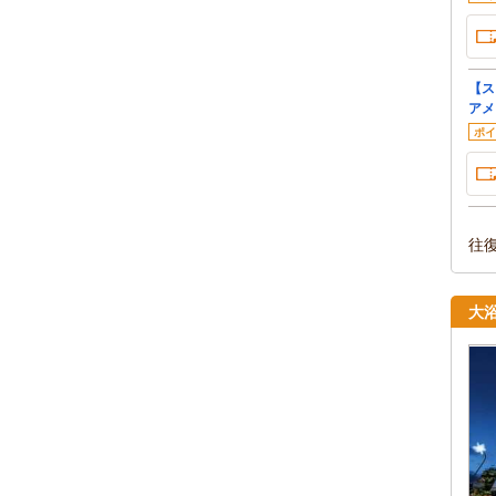
【ス
アメ
ポイ
往
大