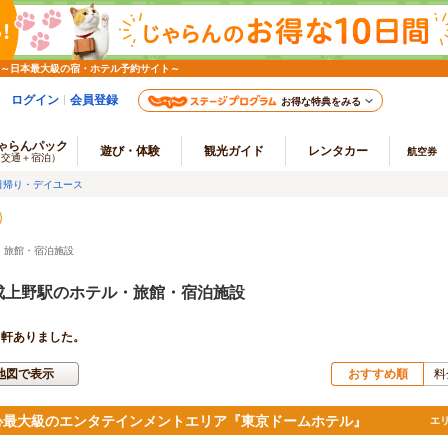
 ～日本最大級の宿・ホテル予約サイト～
ログイン
会員登録
お得な特典をみる
ゃらんパック
遊び・体験
観光ガイド
レンタカー
航空券
（交通＋宿泊）
日帰り・デイユース
・旅館・宿泊施設
成上野駅のホテル・旅館・宿泊施設
軒ありました。
地図で表示
おすすめ順
料
心最大級のエンタテインメントエリア『東京ドームホテル』
エ