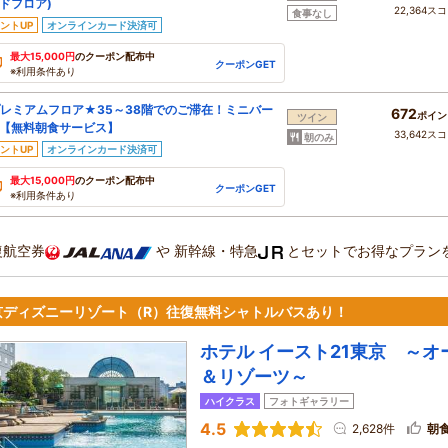
ドフロア)
22,364ス
食事なし
ントUP
オンラインカード決済可
最大15,000円
のクーポン配布中
クーポンGET
※利用条件あり
レミアムフロア★35～38階でのご滞在！ミニバー
672
ポイン
ツイン
【無料朝食サービス】
33,642ス
朝のみ
ントUP
オンラインカード決済可
最大15,000円
のクーポン配布中
クーポンGET
※利用条件あり
復航空券
や
新幹線・特急
とセットでお得なプラン
京ディズニーリゾート（R）往復無料シャトルバスあり！
ホテル イースト21東京 ～
＆リゾーツ～
ハイクラス
フォトギャラリー
4.5
2,628件
朝