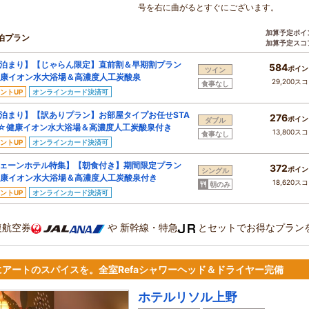
号を右に曲がるとすぐにございます。
加算予定ポイ
泊プラン
加算予定スコ
泊まり】【じゃらん限定】直前割＆早期割プラン
584
ポイン
ツイン
康イオン水大浴場＆高濃度人工炭酸泉
29,200ス
食事なし
ントUP
オンラインカード決済可
泊まり】【訳ありプラン】お部屋タイプお任せSTA
276
ポイン
ダブル
☆健康イオン水大浴場＆高濃度人工炭酸泉付き
13,800ス
食事なし
ントUP
オンラインカード決済可
ェーンホテル特集】【朝食付き】期間限定プラン
372
ポイン
シングル
康イオン水大浴場＆高濃度人工炭酸泉付き
18,620ス
朝のみ
ントUP
オンラインカード決済可
復航空券
や
新幹線・特急
とセットでお得なプラン
にアートのスパイスを。全室Refaシャワーヘッド＆ドライヤー完備
ホテルリソル上野