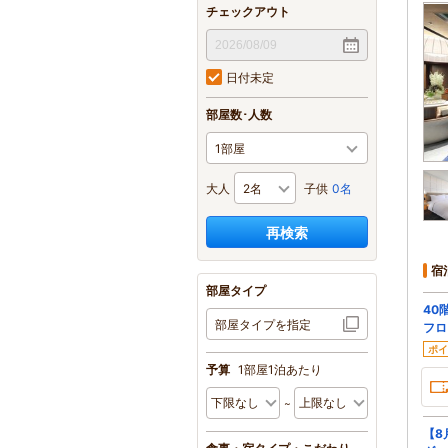
チェックアウト
日付未定
部屋数･人数
大人
子供
0名
再検索
宿
部屋タイプ
40
部屋タイプを指定
フロ
ポイ
予算
1部屋1泊あたり
【8