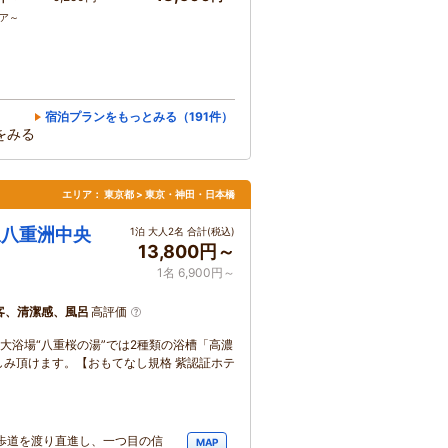
コア～
宿泊プランをもっとみる（191件）
をみる
エリア：
東京都 > 東京・神田・日本橋
駅八重洲中央
1泊 大人2名 合計(税込)
13,800円～
1名 6,900円～
客、清潔感、風呂
高評価
大浴場“八重桜の湯”では2種類の浴槽「高濃
み頂けます。【おもてなし規格 紫認証ホテ
歩道を渡り直進し、一つ目の信
MAP