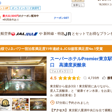
ダブル
）
18,500ス
食事なし
ントUP
オンラインカード決済可
最大22,500円
のクーポン配布中
クーポンGET
※利用条件あり
復航空券
や
新幹線・特急
とセットでお得なプラン
様でJ.D.パワー宿泊客満足度11年連続＆JCSI顧客満足度No.1受賞
スーパーホテルPremier東京
口 高濃度炭酸泉
フォトギャラリー
4.5
4,735件
接
東京駅から徒歩3分！東京駅前にありながら、
度人工炭酸泉」と「健康イオン水泉」をお楽し
ル（経済産業省）】
57分前に予約されました
【アクセス】
東京駅八重洲中央口を出て横断