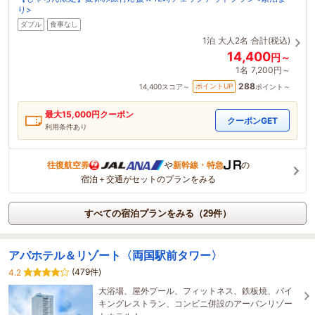
り>
ダブル
食事なし
1泊
大人2名
合計(税込)
14,400
円～
1名
7,200円～
288
ポイントUP
14,400
スコア～
ポイント～
最大
15,000
円クーポン
クーポンGET
利用条件あり
往復航空券
や
新幹線・特急
の
宿泊＋交通がセットのプランをみる
すべての宿泊プランをみる（29件）
アパホテル＆リゾート〈両国駅前タワー〉
(479件)
4.2
大浴場、屋外プール、フィットネス、鉄板焼、バイ
キングレストラン、コンビニ併設のアーバンリゾー