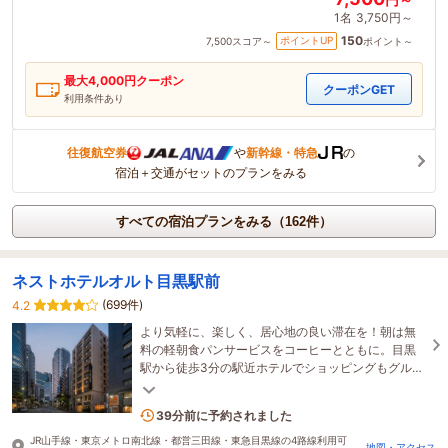
1名
3,750円～
150
ポイントUP
7,500
スコア～
ポイント～
最大
4,000
円クーポン
クーポンGET
利用条件あり
往復航空券
や
新幹線・特急
の
宿泊＋交通がセットのプランをみる
すべての宿泊プランをみる（162件）
ネストホテルオルト目黒駅前
(699件)
4.2
より気軽に、楽しく、居心地の良い滞在を！朝は無
料の軽朝食パンサービスをコーヒーとともに。目黒
駅から徒歩3分の駅近ホテルでショッピングもグルメ
も楽しめる。山手線なら東京滞在がより便利に。
1名がこの宿を見ています
39分前に予約されました
JR山手線・東京メトロ南北線・都営三田線・東急目黒線の4路線利用可
地図・アクセス