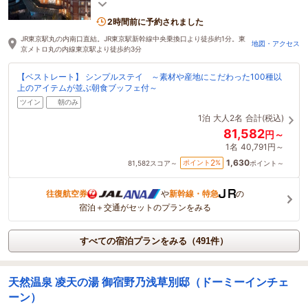
求められる機能性も満たす、洗練された
OMOTENASHI。
2時間前に予約されました
JR東京駅丸の内南口直結。JR東京駅新幹線中央乗換口より徒歩約1分。東
地図・アクセス
京メトロ丸の内線東京駅より徒歩約3分
【ベストレート】 シンプルステイ ～素材や産地にこだわった100種以
上のアイテムが並ぶ朝食ブッフェ付～
ツイン
朝のみ
1泊
大人2名
合計(税込)
81,582
円～
1名
40,791円～
1,630
2
ポイント
%
81,582
スコア～
ポイント～
往復航空券
や
新幹線・特急
の
宿泊＋交通がセットのプランをみる
すべての宿泊プランをみる（491件）
天然温泉 凌天の湯 御宿野乃浅草別邸（ドーミーインチェ
ーン）