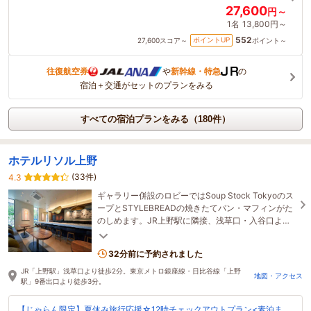
27,600
円～
1名
13,800円～
552
ポイントUP
27,600
スコア～
ポイント～
往復航空券
や
新幹線・特急
の
宿泊＋交通がセットのプランをみる
すべての宿泊プランをみる（180件）
ホテルリソル上野
(33件)
4.3
ギャラリー併設のロビーではSoup Stock Tokyoのス
ープとSTYLEBREADの焼きたてパン・マフィンがた
のしめます。JR上野駅に隣接、浅草口・入谷口より
徒歩2分♪パンダモチーフのコンセプトルームがおす
すめ！
32分前に予約されました
JR「上野駅」浅草口より徒歩2分。東京メトロ銀座線・日比谷線「上野
地図・アクセス
駅」9番出口より徒歩3分。
【じゃらん限定】夏休み旅行応援☆12時チェックアウトプラン<素泊ま