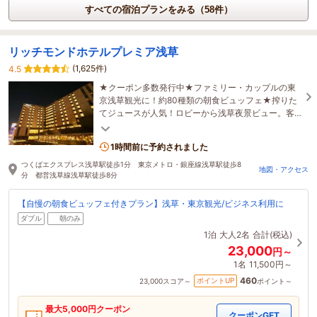
すべての宿泊プランをみる（58件）
リッチモンドホテルプレミア浅草
(1,625件)
4.5
★クーポン多数発行中★ファミリー・カップルの東
京浅草観光に！約80種類の朝食ビュッフェ★搾りた
てジュースが人気！ロビーから浅草夜景ビュー。客
室階6以上高いセキュリティ♪（口コミ250711時点）
1時間前に予約されました
つくばエクスプレス浅草駅徒歩1分 東京メトロ・銀座線浅草駅徒歩8
地図・アクセス
分 都営浅草線浅草駅徒歩8分
【自慢の朝食ビュッフェ付きプラン】浅草・東京観光/ビジネス利用に
ダブル
朝のみ
1泊
大人2名
合計(税込)
23,000
円～
1名
11,500円～
460
ポイントUP
23,000
スコア～
ポイント～
最大
5,000
円クーポン
クーポンGET