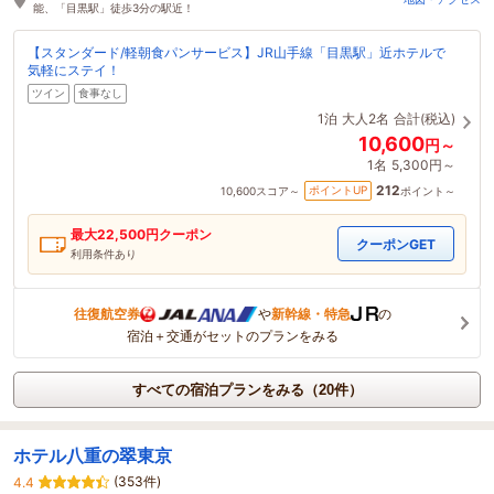
能、「目黒駅」徒歩3分の駅近！
【スタンダード/軽朝食パンサービス】JR山手線「目黒駅」近ホテルで
気軽にステイ！
ツイン
食事なし
1泊
大人2名
合計(税込)
10,600
円～
1名
5,300円～
212
ポイントUP
10,600
スコア～
ポイント～
最大
22,500
円クーポン
クーポンGET
利用条件あり
往復航空券
や
新幹線・特急
の
宿泊＋交通がセットのプランをみる
すべての宿泊プランをみる（20件）
ホテル八重の翠東京
(353件)
4.4