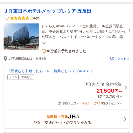
ＪＲ東日本ホテルメッツ プレミア 五反田
(64件)
4.7
じゃらんAWARD2021 2位を受賞。 JR五反田駅直
結。中央改札より徒歩1分。心地よい眠りにこだわっ
た寝具と、バス・トイレセパレートタイプの洗い場
付きバスルームでゆったりとおくつろぎいただけま
す。
1名がこの宿を見ています
18分前に予約されました
JR五反田駅東口より徒歩1分
地図・アクセス
【朝食なし】迷ったらコレ！特典なしシンプルステイ
ツイン
食事なし
1泊
大人2名
合計(税込)
21,500
円～
1名
10,750円～
430
2
ポイント
%
21,500
スコア～
ポイント～
新幹線・特急
の
宿泊＋交通がセットのプランをみる