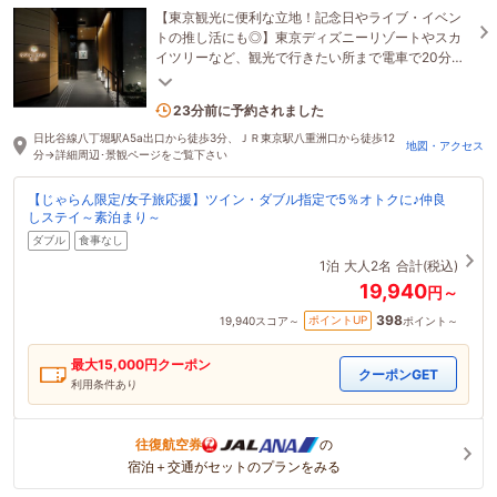
【東京観光に便利な立地！記念日やライブ・イベン
トの推し活にも◎】東京ディズニーリゾートやスカ
イツリーなど、観光で行きたい所まで電車で20分圏
内！チェックアウト後の荷物のお預かりもＯＫ(当日
内)
3名がこの宿を見ています
23分前に予約されました
日比谷線八丁堀駅A5a出口から徒歩3分、ＪＲ東京駅八重洲口から徒歩12
地図・アクセス
分→詳細周辺･景観ページをご覧下さい
【じゃらん限定/女子旅応援】ツイン・ダブル指定で5％オトクに♪仲良
しステイ～素泊まり～
ダブル
食事なし
1泊
大人2名
合計(税込)
19,940
円～
398
ポイントUP
19,940
スコア～
ポイント～
最大
15,000
円クーポン
クーポンGET
利用条件あり
往復航空券
の
宿泊＋交通がセットのプランをみる