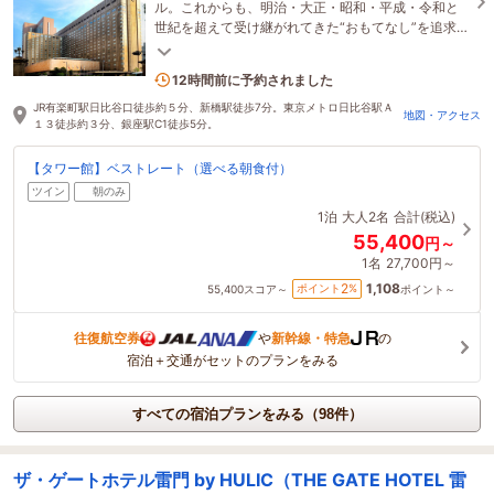
ル。これからも、明治・大正・昭和・平成・令和と
世紀を超えて受け継がれてきた“おもてなし”を追求
し、 お客様にご満足いただけるよう努めてまいりま
す。
3名がこの宿を見ています
12時間前に予約されました
JR有楽町駅日比谷口徒歩約５分、新橋駅徒歩7分。東京メトロ日比谷駅Ａ
地図・アクセス
１３徒歩約３分、銀座駅C1徒歩5分。
【タワー館】ベストレート（選べる朝食付）
ツイン
朝のみ
1泊
大人2名
合計(税込)
55,400
円～
1名
27,700円～
1,108
2
ポイント
%
55,400
スコア～
ポイント～
往復航空券
や
新幹線・特急
の
宿泊＋交通がセットのプランをみる
すべての宿泊プランをみる（98件）
ザ・ゲートホテル雷門 by HULIC（THE GATE HOTEL 雷