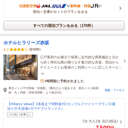
往復航空券
や
新幹線・特急
の
宿泊＋交通がセットのプランをみる
すべての宿泊プランをみる（170件）
ホテルヒラリーズ赤坂
(616件)
4.2
江戸幕府のお膝元で発展し近代的な商業施設と古か
ら続く神社仏閣が織りなす魅力的な赤坂。宿泊から
デイユースとお客様のご利用シーンに応じたサービ
ス提供。朝食やラウンジを楽しむ事ができ大浴場も
併設。
1名がこの宿を見ています
1時間前に予約されました
東京メトロ千代田線「赤坂駅」1番出口より徒歩２分、東京メトロ銀座
地図・アクセス
線・丸ノ内線「赤坂見附駅」より徒歩5分
【Hillarys Value】2名様まで同料金!!◇カップルファミリープラン◇素
泊り◇大浴場×サウナでリラックス♪
その他
食事なし
1泊
大人2名
合計(税込)
7,500
円～