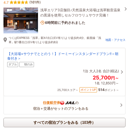
(161件)
4.7
浅草エリア3店舗目♪天然温泉大浴場は浅草観音温泉
の黒湯を使用しセルフロウリュサウナ完備！
1名がこの宿を見ています
6時間前に予約されました
つくばEXPRESS「浅草」駅A1出口(EV有り)より徒歩約4分、銀座線「浅
地図・アクセス
草」駅1番出口(EV有り)より徒歩約8分
【大浴場×サウナでととのう！】ドーミーインスタンダードプラン!!＜朝
食付き＞
ダブル
朝のみ
1泊
大人2名
合計(税込)
25,700
円～
1名
12,850円～
514
ポイントUP
25,700
スコア～
ポイント～
往復航空券
の
宿泊＋交通がセットのプランをみる
すべての宿泊プランをみる（103件）