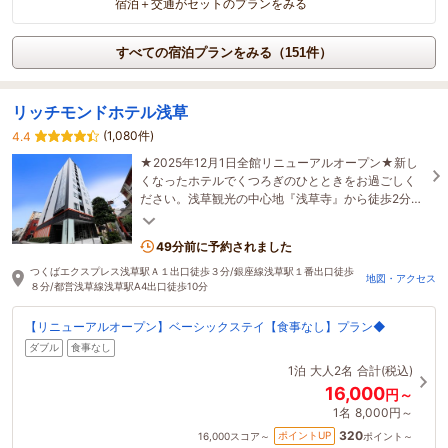
宿泊＋交通がセットのプランをみる
すべての宿泊プランをみる（151件）
リッチモンドホテル浅草
(1,080件)
4.4
★2025年12月1日全館リニューアルオープン★新し
くなったホテルでくつろぎのひとときをお過ごしく
ださい。浅草観光の中心地『浅草寺』から徒歩2分！
ビジネス・レジャーなど様々なシーンにオススメ♪
49分前に予約されました
つくばエクスプレス浅草駅Ａ１出口徒歩３分/銀座線浅草駅１番出口徒歩
地図・アクセス
８分/都営浅草線浅草駅A4出口徒歩10分
【リニューアルオープン】ベーシックステイ【食事なし】プラン◆
ダブル
食事なし
1泊
大人2名
合計(税込)
16,000
円～
1名
8,000円～
320
ポイントUP
16,000
スコア～
ポイント～