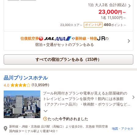
1泊
大人2名
合計(税込)
23,000
円～
1名
11,500円～
460
ポイントUP
23,000
スコア～
ポイント～
往復航空券
や
新幹線・特急
の
宿泊＋交通がセットのプランをみる
すべての宿泊プランをみる（153件）
品川プリンスホテル
(13,959件)
4.0
プール利用付きプランや電車が見えるお部屋確約の
トレインビュープランを販売中！館内には水族館
（アクアパーク品川）・映画館・ボウリング場など
猛暑の日でも快適！涼しい館内施設で夏のおでかけ
を満喫♪
2名がこの宿を見ています
たった今予約されました
新幹線・JR線・京急線 品川駅（高輪口）より徒歩2分。京急線 羽田空港
地図・アクセス
国内線ターミナル駅より最速14分！