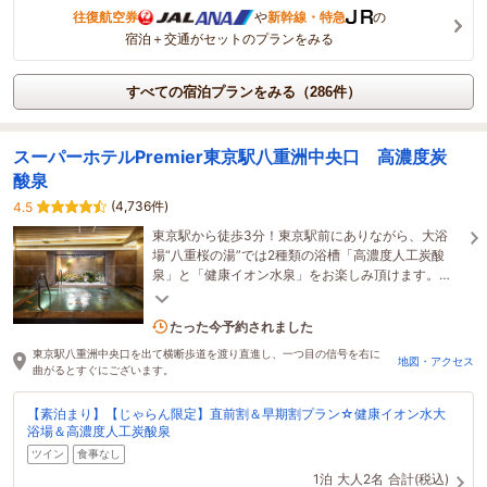
往復航空券
や
新幹線・特急
の
宿泊＋交通がセットのプランをみる
すべての宿泊プランをみる（286件）
スーパーホテルPremier東京駅八重洲中央口 高濃度炭
酸泉
(4,736件)
4.5
東京駅から徒歩3分！東京駅前にありながら、大浴
場“八重桜の湯”では2種類の浴槽「高濃度人工炭酸
泉」と「健康イオン水泉」をお楽しみ頂けます。
【おもてなし規格 紫認証ホテル（経済産業省）】
7名がこの宿を見ています
たった今予約されました
東京駅八重洲中央口を出て横断歩道を渡り直進し、一つ目の信号を右に
地図・アクセス
曲がるとすぐにございます。
【素泊まり】【じゃらん限定】直前割＆早期割プラン☆健康イオン水大
浴場＆高濃度人工炭酸泉
ツイン
食事なし
1泊
大人2名
合計(税込)