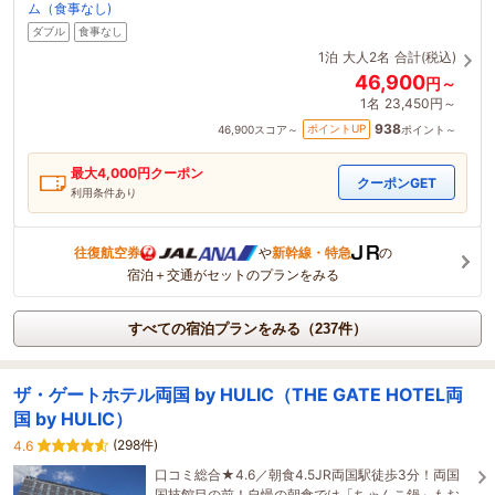
ム（食事なし)
ダブル
食事なし
1泊
大人2名
合計(税込)
46,900
円～
1名
23,450円～
938
ポイントUP
46,900
スコア～
ポイント～
最大
4,000
円クーポン
クーポンGET
利用条件あり
往復航空券
や
新幹線・特急
の
宿泊＋交通がセットのプランをみる
すべての宿泊プランをみる（237件）
ザ・ゲートホテル両国 by HULIC（THE GATE HOTEL両
国 by HULIC）
(298件)
4.6
口コミ総合★4.6／朝食4.5JR両国駅徒歩3分！両国
国技館目の前！自慢の朝食では「ちゃんこ鍋」もお