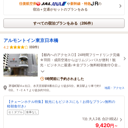
往復航空券
や
新幹線・特急
の
宿泊＋交通がセットのプランをみる
すべての宿泊プランをみる（286件）
アルモントイン東京日本橋
(69件)
4.2
【都内へのアクセス◎】24時間フリードリンク完備
☆羽田・成田空港からはリムジンバスが便利！観
光・ビジネスに最適♪☆全プラン無料軽朝食付◇全館
禁煙◇全室Wi-Fi完備◇空気清浄加湿器完備☆
1時間前に予約されました
茅場町駅4ａ出口、水天宮前駅6番出口より徒歩5分。東京駅より車で約1
地図・アクセス
0分。Ｔ-ＣＡＴより徒歩約10分。
【チェーンホテル特集】観光にもビジネスにも！お得なプラン♪無料の
軽朝食付き♪
セミダブル
食事なし
1泊
大人2名
合計(税込)
9,420
円～