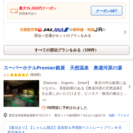
最大
15,000
円クーポン
クーポンGET
利用条件あり
往復航空券
や
新幹線・特急
の
宿泊＋交通がセットのプランをみる
すべての宿泊プランをみる（108件）
スーパーホテルPremier銀座 天然温泉 奥湯河原の湯
(63件)
4.5
【Natural，Organic，Smart】 東京の中心銀座にあ
りながら、美肌効果のある【奥湯河原の天然温泉】
をお楽しみいただけます。ビジネス・観光の拠点と
してご利用くださいませ。
1名がこの宿を見ています
1時間前に予約されました
都営浅草線東銀座駅A7出口すぐ 東京メトロ銀座駅A７出口から徒歩7分
地図・アクセス
【素泊まり】【じゃらん限定】直前割＆早期割ベストレートプラン☆天
然温泉付き