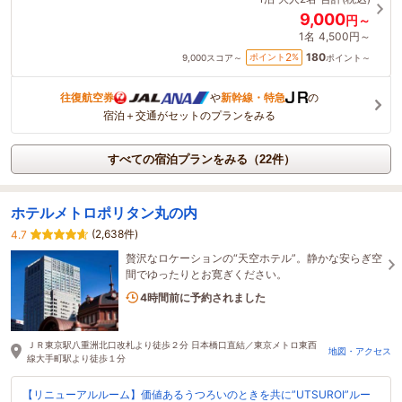
9,000
円～
1名
4,500円～
180
2
ポイント
%
9,000
スコア～
ポイント～
往復航空券
や
新幹線・特急
の
宿泊＋交通がセットのプランをみる
すべての宿泊プランをみる（22件）
ホテルメトロポリタン丸の内
(2,638件)
4.7
贅沢なロケーションの“天空ホテル”。静かな安らぎ空
間でゆったりとお寛ぎください。
1名がこの宿を見ています
4時間前に予約されました
ＪＲ東京駅八重洲北口改札より徒歩２分 日本橋口直結／東京メトロ東西
地図・アクセス
線大手町駅より徒歩１分
【リニューアルルーム】価値あるうつろいのときを共に”UTSUROI”ルー