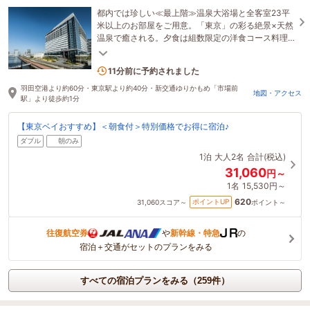
都内では珍しい≪最上階≫温泉大浴場と全客室23平
米以上のお部屋をご用意。「東京」の彩る絶景×天然
温泉で癒される。夕食は組数限定の洋食コース料理
＆朝食は90種以上の和洋バイキングで舌鼓。
5名がこの宿を見ています
11分前に予約されました
羽田空港より約60分・東京駅より約40分・新交通ゆりかもめ「市場前
地図・アクセス
駅」より徒歩約1分
【東京ベイおすすめ】＜朝食付＞特別価格でお得に宿泊♪
ダブル
朝のみ
1泊
大人2名
合計(税込)
31,060
円～
1名
15,530円～
620
ポイントUP
31,060
スコア～
ポイント～
往復航空券
や
新幹線・特急
の
宿泊＋交通がセットのプランをみる
すべての宿泊プランをみる（259件）