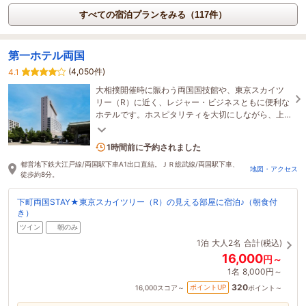
すべての宿泊プランをみる（117件）
第一ホテル両国
(4,050件)
4.1
大相撲開催時に賑わう両国国技館や、東京スカイツ
リー（R）に近く、レジャー・ビジネスともに便利な
ホテルです。ホスピタリティを大切にしながら、上
質なひとときを演出します。
2名がこの宿を見ています
1時間前に予約されました
都営地下鉄大江戸線/両国駅下車A1出口直結。ＪＲ総武線/両国駅下車、
地図・アクセス
徒歩約8分。
下町両国STAY★東京スカイツリー（R）の見える部屋に宿泊♪（朝食付
き）
ツイン
朝のみ
1泊
大人2名
合計(税込)
16,000
円～
1名
8,000円～
320
ポイントUP
16,000
スコア～
ポイント～