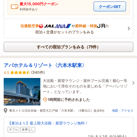
最大
15,000
円クーポン
クーポンGET
利用条件あり
往復航空券
や
新幹線・特急
の
宿泊＋交通がセットのプランをみる
すべての宿泊プランをみる（79件）
アパホテル＆リゾート〈六本木駅東〉
(340件)
4.5
大浴殿・展望ラウンジ・屋外プール完備！都心一等
地において滞在そのものを楽しめる「アーバンリゾ
ート」となっています。
1名がこの宿を見ています
1時間前に予約されました
東京メトロ日比谷線・都営大江戸線「六本木駅」（5番出口）徒歩6分
地図・アクセス
【素泊まり】最上階大浴殿・展望ラウンジ無料！
ダブル
食事なし
1泊
大人2名
合計(税込)