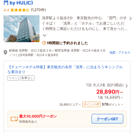
門 by HULIC)
(1,270件)
4.4
浅草駅より徒歩3分 東京観光の中心、「雷門」のす
ぐそば！ 「浅草」と「ホテル」でお過ごしいただ
く時間をご満足いただけるものにし、来て良かった
と心から喜んでいただけるようなホテルを目指しま
す。
1時間前に予約されました
銀座線 浅草駅・出口２徒歩２分／都営浅草線 浅草駅・出口A４徒歩３分
地図・アクセス
／つくばEX浅草駅・出口A１徒歩8分
【チェーンホテル特集】東京観光の名所「浅草」に泊まろう☆シンプル
な素泊まり
ツイン
食事なし
1泊
大人2名
合計(税込)
28,890
円～
1名
14,445円～
576
ポイントUP
28,890
スコア～
ポイント～
最大
10,000
円クーポン
クーポンGET
利用条件あり