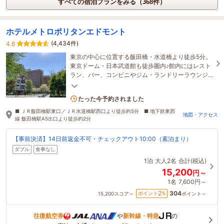
すべての宿泊プランをみる（368件）
ホテルメトロポリタンエドモント
(4,434件)
4.6
東京の中心に位置する飯田橋・水道橋より徒歩5分。
東京ドーム・日本武道館も徒歩圏内♪館内にはレスト
ラン、バー、コンビニやジム・ランドリーラウンジ
など多数の設備あり。
1名がこの宿を見ています
たった今予約されました
■ ＪＲ飯田橋駅東口／ＪＲ水道橋駅西口より徒歩約5分 ■ 地下鉄東西
地図・アクセス
線 飯田橋駅A5出口より徒歩約2分
【事前決済】14日前返金不可・チェックアウト10:00（素泊まり）
ダブル
食事なし
1泊
大人2名
合計(税込)
15,200
円～
1名
7,600円～
304
2
ポイント
%
15,200
スコア～
ポイント～
往復航空券
や
新幹線・特急
の