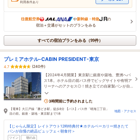
利用条件あり
往復航空券
や
新幹線・特急
の
宿泊＋交通がセットのプランをみる
すべての宿泊プランをみる（99件）
プレミアホテル-CABIN PRESIDENT-東京
(240件)
4.7
【2024年4月開業】東京駅に銀座や築地、豊洲へバ
ス1本。ホテル目の前バス停でビッグサイトや有明ア
リーナへのアクセス◎！焼き立ての自家製パンが自
慢の朝食ブッフェにあったら嬉しいが揃うアメニテ
ィバー♪
3時間前に予約されました
【電車】大江戸線「勝どき駅」徒歩8分 【バス】バス停「晴海三丁目」
地図・アクセス
目の前。銀座・築地・東京駅まで1本
【じゃらん限定】レイトアウト12時特典付★ホテルベーカリー焼きたて
パンが自慢の絶品ビュッフェ＜朝食付＞
ツイン
朝のみ