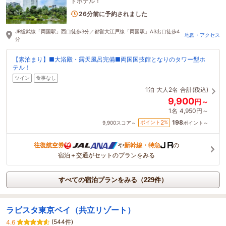
トホテル！
3名がこの宿を見ています
26分前に予約されました
JR総武線「両国駅」西口徒歩3分／都営大江戸線「両国駅」A3出口徒歩4
地図・アクセス
分
【素泊まり】■大浴殿・露天風呂完備■両国国技館となりのタワー型ホ
テル！
ツイン
食事なし
1泊
大人2名
合計(税込)
9,900
円～
1名
4,950円～
198
2
ポイント
%
9,900
スコア～
ポイント～
往復航空券
や
新幹線・特急
の
宿泊＋交通がセットのプランをみる
すべての宿泊プランをみる（229件）
ラビスタ東京ベイ（共立リゾート）
(544件)
4.6