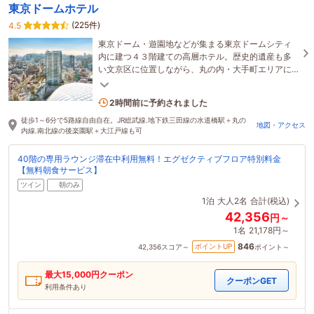
東京ドームホテル
(225件)
4.5
東京ドーム・遊園地などが集まる東京ドームシティ
内に建つ４３階建ての高層ホテル。歴史的遺産も多
い文京区に位置しながら、丸の内・大手町エリアに
近く５路線徒歩圏内でビジネスポイントへのアクセ
スも抜群
1名がこの宿を見ています
2時間前に予約されました
徒歩1～6分で5路線自由自在。JR総武線.地下鉄三田線の水道橋駅＋丸の
地図・アクセス
内線.南北線の後楽園駅＋大江戸線も可
40階の専用ラウンジ滞在中利用無料！エグゼクティブフロア特別料金
【無料朝食サービス】
ツイン
朝のみ
1泊
大人2名
合計(税込)
42,356
円～
1名
21,178円～
846
ポイントUP
42,356
スコア～
ポイント～
最大
15,000
円クーポン
クーポンGET
利用条件あり