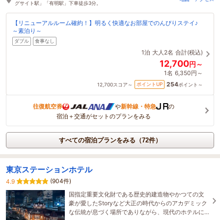
グサイト駅」「有明駅」下車徒歩3分。
【リニューアルルーム確約！】明るく快適なお部屋でのんびりステイ♪
～素泊り～
ダブル
食事なし
1泊
大人2名
合計(税込)
12,700
円～
1名
6,350円～
254
ポイントUP
12,700
スコア～
ポイント～
往復航空券
や
新幹線・特急
の
宿泊＋交通がセットのプランをみる
すべての宿泊プランをみる（72件）
東京ステーションホテル
(904件)
4.9
国指定重要文化財である歴史的建造物やかつての文
豪が愛したStoryなど大正の時代からのアカデミック
な伝統が息づく場所でありながら、現代のホテルに