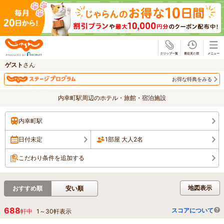
じゃらん
ゲスト
さん
お得な特典をみる
内幸町駅周辺のホテル・旅館・宿泊施設
内幸町駅
日付未定
1部屋 大人2名
こだわり条件を追加する
地図表示
おすすめ順
安い順
688
スコアについて
軒中
1
～
30
軒表示