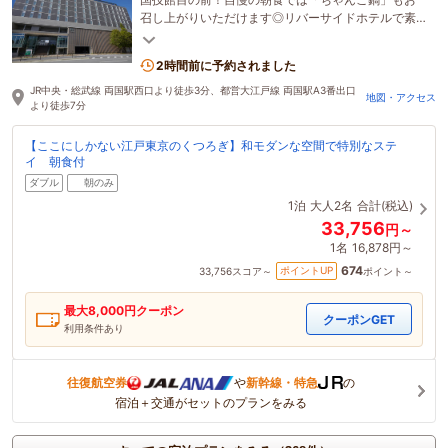
召し上がりいただけます◎リバーサイドホテルで素
敵なホテルステイをお過ごしください♪
2時間前に予約されました
JR中央・総武線 両国駅西口より徒歩3分、都営大江戸線 両国駅A3番出口
地図・アクセス
より徒歩7分
【ここにしかない江戸東京のくつろぎ】和モダンな空間で特別なステ
イ 朝食付
ダブル
朝のみ
1泊
大人2名
合計(税込)
33,756
円～
1名
16,878円～
674
ポイントUP
33,756
スコア～
ポイント～
最大
8,000
円クーポン
クーポンGET
利用条件あり
往復航空券
や
新幹線・特急
の
宿泊＋交通がセットのプランをみる