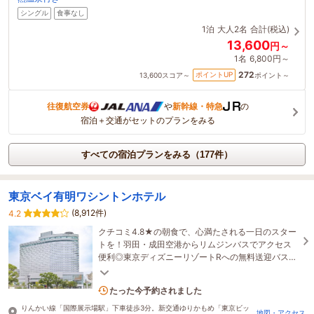
シングル
食事なし
1泊
大人2名
合計(税込)
13,600
円～
1名
6,800円～
272
ポイントUP
13,600
スコア～
ポイント～
往復航空券
や
新幹線・特急
の
宿泊＋交通がセットのプランをみる
すべての宿泊プランをみる（177件）
東京ベイ有明ワシントンホテル
(8,912件)
4.2
クチコミ4.8★の朝食で、心満たされる一日のスター
トを！羽田・成田空港からリムジンバスでアクセス
便利◎東京ディズニーリゾートRへの無料送迎バスあ
り♪ビッグサイトやお台場もスグ！
3名がこの宿を見ています
たった今予約されました
りんかい線「国際展示場駅」下車徒歩3分。新交通ゆりかもめ「東京ビッ
地図・アクセス