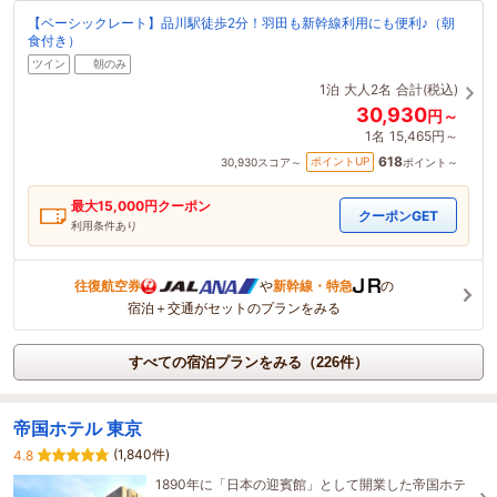
【ベーシックレート】品川駅徒歩2分！羽田も新幹線利用にも便利♪（朝
食付き）
ツイン
朝のみ
1泊
大人2名
合計(税込)
30,930
円～
1名
15,465円～
618
ポイントUP
30,930
スコア～
ポイント～
最大
15,000
円クーポン
クーポンGET
利用条件あり
往復航空券
や
新幹線・特急
の
宿泊＋交通がセットのプランをみる
すべての宿泊プランをみる（226件）
帝国ホテル 東京
(1,840件)
4.8
1890年に「日本の迎賓館」として開業した帝国ホテ