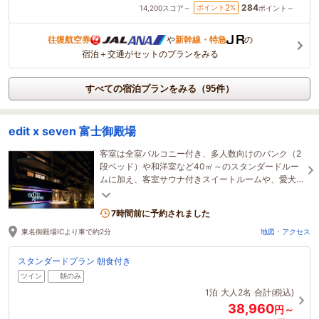
284
2
ポイント
%
14,200
スコア～
ポイント～
往復航空券
や
新幹線・特急
の
宿泊＋交通がセットのプランをみる
すべての宿泊プランをみる（95件）
edit x seven 富士御殿場
客室は全室バルコニー付き、多人数向けのバンク（2
段ベッド）や和洋室など40㎡～のスタンダードルー
ムに加え、客室サウナ付きスイートルームや、愛犬
と一緒に宿泊できるペット専用棟６部屋も完備。
7時間前に予約されました
東名御殿場ICより車で約2分
地図・アクセス
スタンダードプラン 朝食付き
ツイン
朝のみ
1泊
大人2名
合計(税込)
38,960
円～