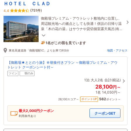
ＨＯＴＥＬ ＣＬＡＤ
(751件)
4.4
御殿場プレミアム・アウトレット敷地内に位置し、
周辺観光地への拠点としても快適！併設の日帰り温
泉「木の花の湯」はサウナや貸切個室露天風呂(有料)
も魅力。ご宿泊のお客様は滞在中無料でご利用可
能！
1名がこの宿を見ています
2時間前に予約されました
東名高速道路「御殿場駅IC」よりお車で約5分
地図・アクセス
【御殿場★ととのう旅】☆朝食付きプラン ～御殿場プレミアム・アウ
トレット クーポンシート付～
ツイン
朝のみ
1泊
大人2名
合計(税込)
28,100
円～
1名
14,050円～
562
ポイントUP
28,100
スコア～
ポイント～
最大
2,000
円クーポン
クーポンGET
利用条件あり