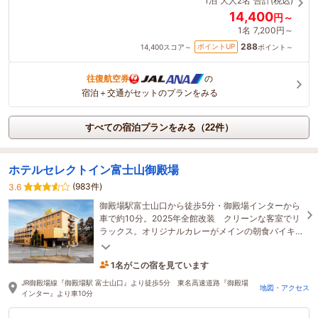
1泊
大人2名
合計(税込)
14,400
円～
1名
7,200円～
288
ポイントUP
14,400
スコア～
ポイント～
往復航空券
の
宿泊＋交通がセットのプランをみる
すべての宿泊プランをみる（22件）
ホテルセレクトイン富士山御殿場
(983件)
3.6
御殿場駅富士山口から徒歩5分・御殿場インターから
車で約10分。2025年全館改装 クリーンな客室でリ
ラックス。オリジナルカレーがメインの朝食バイキ
ングで朝から充実した一日をお過ごしください。
1名がこの宿を見ています
4時間前に予約されました
JR御殿場線『御殿場駅 富士山口』より徒歩5分 東名高速道路『御殿場
地図・アクセス
インター』より車10分