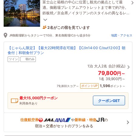
富士山と箱根の中心に位置し観光の拠点として最
適。御殿場プレミアムアウトレットまで車で約7分。
鉄板焼／京会席／イタリアンのスタイルの異なるレ
ストラン。絶景ビューを目前に贅沢なひとときを。
2名がこの宿を見ています
3時間前に予約されました
JR御殿場駅からタクシーで10分、東名御殿場ICから徒歩5分
地図・アクセス
【じゃらん限定】【最大22時間滞在可能】【C/in14:00 C/out12:00】朝
食付｜和朝食付プラン
ツイン
朝のみ
1泊
大人2名
合計(税込)
79,800
円～
1名
39,900円～
1,596
ポイントUP
79,800
スコア～
ポイント～
最大
15,000
円クーポン
クーポンGET
利用条件あり
往復航空券
や
新幹線・特急
の
宿泊＋交通がセットのプランをみる