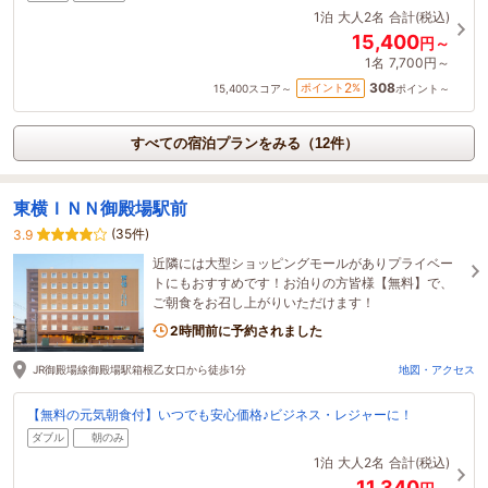
1泊
大人2名
合計(税込)
15,400
円～
1名
7,700円～
308
2
ポイント
%
15,400
スコア～
ポイント～
すべての宿泊プランをみる（12件）
東横ＩＮＮ御殿場駅前
(35件)
3.9
近隣には大型ショッピングモールがありプライベー
トにもおすすめです！お泊りの方皆様【無料】で、
ご朝食をお召し上がりいただけます！
2時間前に予約されました
JR御殿場線御殿場駅箱根乙女口から徒歩1分
地図・アクセス
【無料の元気朝食付】いつでも安心価格♪ビジネス・レジャーに！
ダブル
朝のみ
1泊
大人2名
合計(税込)
11,340