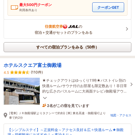
最大
500
円クーポン
クーポンGET
利用条件あり
往復航空券
の
宿泊＋交通がセットのプランをみる
すべての宿泊プランをみる（50件）
ホテルスクエア富士御殿場
(110件)
4.5
★チェックアウトはゆっくり11時★バストイレ別の
快適ルーム♪サウナ付のお部屋も限定数あり！非日常
的な広さのバスルームに大画面テレビ♪御殿場アウト
レットへは車7分！観光やビジネスに最適です！
2名がこの宿を見ています
1時間前に予約されました
[電車] ＪＲ御殿場駅よりタクシーで約8分 [車] 東名高速・御殿場ICより
地図・アクセス
車で約2分
【シンプルステイ】～正規料金～アクセス良好＆広々快適ルーム★御殿
場・箱根観光におすすめ！＜素泊まり＞