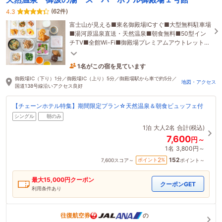
(62件)
4.3
富士山が見える■東名御殿場ICすぐ■大型無料駐車場
■湯河原温泉直送・天然温泉■朝食無料■50型イン
チTV■全館Wi-Fi■御殿場プレミアムアウトレットす
ぐ
1名がこの宿を見ています
3時間前に予約されました
御殿場IC（下り）1分／御殿場IC（上り）5分／御殿場駅から車で約5分／
地図・アクセス
国道138号線沿いアクセス良好
【チェーンホテル特集】期間限定プラン☆天然温泉＆朝食ビュッフェ付
シングル
朝のみ
1泊
大人2名
合計(税込)
7,600
円～
1名
3,800円～
152
2
ポイント
%
7,600
スコア～
ポイント～
最大
15,000
円クーポン
クーポンGET
利用条件あり
往復航空券
の