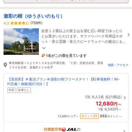
遊彩の樹（ゆうさいのもり）
(759件)
4.3
全室１２畳以上の富士山を望む広い和室でゆったり
とお寛ぎいただけます。サファリパーク等周辺スポ
ット・富士霊園・富士スピードウェイへの拠点にも
最適です。ビジネスでもファミリーでもグループで
もどうぞ
1名がこの宿を見ています
1時間前に予約されました
東名御殿場ＩＣよりＲ１３８を山中湖方面、「仁杉」交差点右折、県道
地図・アクセス
１５０を左折、直進約１ｋｍ右手
【直前割】☆素泊プラン☆遊彩の樹フリーステイ！【駐車場無料！Wi-
Fi完備！御殿場IC15分！】
和室
食事なし
1泊
大人2名
合計(税込)
12,680
円～
1名
6,340円～
252
2
ポイント
%
12,680
スコア～
ポイント～
往復航空券
の