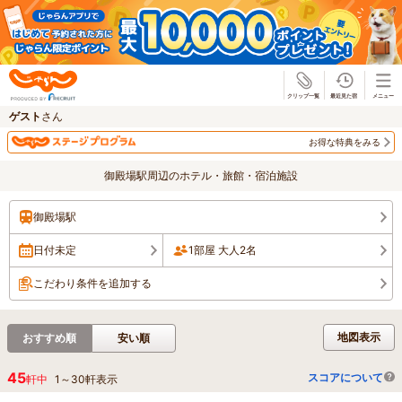
じゃらん
ゲスト
さん
お得な特典をみる
御殿場駅周辺のホテル・旅館・宿泊施設
御殿場駅
日付未定
1部屋 大人2名
こだわり条件を追加する
地図表示
おすすめ順
安い順
45
スコアについて
軒中
1
～
30
軒表示