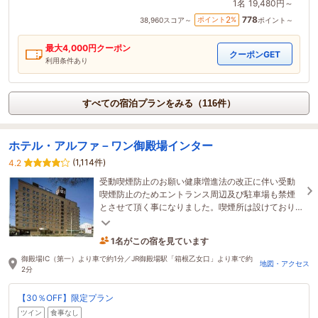
1名
19,480円～
778
2
ポイント
%
38,960
スコア～
ポイント～
最大
4,000
円クーポン
クーポンGET
利用条件あり
すべての宿泊プランをみる（116件）
ホテル・アルファ－ワン御殿場インター
(1,114件)
4.2
受動喫煙防止のお願い健康増進法の改正に伴い受動
喫煙防止のためエントランス周辺及び駐車場も禁煙
とさせて頂く事になりました。喫煙所は設けており
ませんので、お煙草は喫煙可のお部屋でお願い致し
ます。
1名がこの宿を見ています
1時間前に予約されました
御殿場IC（第一）より車で約1分／JR御殿場駅「箱根乙女口」より車で約
地図・アクセス
2分
【30％OFF】限定プラン
ツイン
食事なし