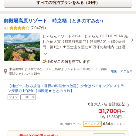
すべての宿泊プランをみる（34件）
御殿場高原リゾート 時之栖（ときのすみか）
(7,947件)
4.1
じゃらんアワード2024 じゃらん OF THE YEAR 売
れた宿大賞【都道府県部門】静岡県101～300室部
門 第1位！★富士山を望む10万坪の敷地内には温泉
やレストランが豊富♪自社醸造ビールやチョコレート
工場も！
5名がこの宿を見ています
1時間前に予約されました
東名裾野ICより車で15分。ＪＲ三島駅よりシャトルバス50分、ＪＲ御殿
地図・アクセス
場駅シャトルバス25分
【地ビール飲み放題＋世界の料理食べ放題】夕食はバイキングレストラ
ン麦畑◇1泊2食【御殿場★ととのう旅】
ツイン
朝・夕
1泊
大人2名
合計(税込)
31,700
円～
1名
15,850円～
634
ポイントUP
31,700
スコア～
ポイント～
最大
10,000
円クーポン