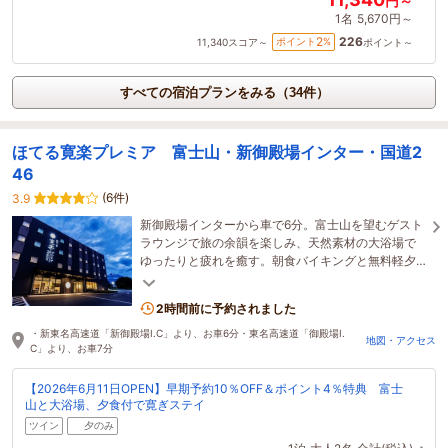
円～
1名
5,670円～
226
2
ポイント
%
11,340
スコア～
ポイント～
すべての宿泊プランをみる（34件）
ほてる寛楽プレミア 富士山・新御殿場インター・国道2
46
(6件)
3.9
新御殿場インターから車で6分。富士山を望むゲスト
ラウンジで旅の余韻を楽しみ、天然素材の大浴場で
ゆったりと疲れを癒す。朝食バイキングと無料軽夕
食付き。
2時間前に予約されました
・新東名高速道「新御殿場I.C」より、お車6分・東名高速道「御殿場I.
地図・アクセス
C」より、お車7分
【2026年6月11日OPEN】早期予約10％OFF＆ポイント4％特典 富士
山と大浴場、夕食付で寛ぎステイ
ツイン
夕のみ