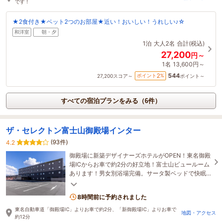
です！
★2食付き★ベット2つのお部屋★近い！おいしい！うれしい♪☆
和洋室
朝・夕
1泊
大人2名
合計(税込)
27,200
円～
1名
13,600円～
544
2
ポイント
%
27,200
スコア～
ポイント～
すべての宿泊プランをみる（6件）
ザ・セレクトン富士山御殿場インター
(93件)
4.2
御殿場に新築デザイナーズホテルがOPEN！東名御殿
場ICからお車で約2分の好立地！富士山ビュールーム
あります！男女別浴場完備。サータ製ベッドで快眠
をお届けします。シックなカフェレストランでご朝
食♪
8時間前に予約されました
東名自動車道「御殿場IC」よりお車で約2分、「新御殿場IC」よりお車で
地図・アクセス
約12分