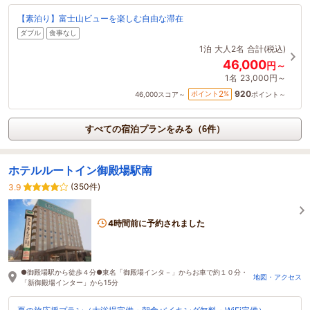
【素泊り】富士山ビューを楽しむ自由な滞在
ダブル
食事なし
1泊
大人2名
合計(税込)
46,000
円～
1名
23,000円～
920
2
ポイント
%
46,000
スコア～
ポイント～
すべての宿泊プランをみる（6件）
ホテルルートイン御殿場駅南
(350件)
3.9
4時間前に予約されました
●御殿場駅から徒歩４分●東名「御殿場インタ－」からお車で約１０分・
地図・アクセス
「新御殿場インター」から15分