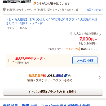
3名がこの宿を見ています
4時間前に予約されました
御殿場ICから車で２分、JR「御殿場」駅から車で５分・徒歩１２分
地図・アクセス
【じゃらん限定】地球にやさしくCO2実質ゼロ泊プラン☆天然温泉＆焼
きたてパン朝食ビュッフェ付
ダブル
朝のみ
1泊
大人2名
合計(税込)
7,600
円～
1名
3,800円～
152
2
ポイント
%
7,600
スコア～
ポイント～
最大
15,000
円クーポン
クーポンGET
利用条件あり
往復航空券
の
宿泊＋交通がセットのプランをみる
すべての宿泊プランをみる（89件）
天然温泉 御汲の湯 スーパーホテル御殿場１号館