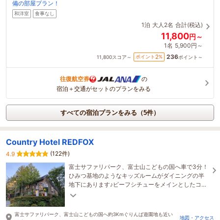
備の部屋プラン！
和洋室
食事なし
1泊
大人2名
合計(税込)
11,800
円～
1名
5,900円～
236
2
ポイント
%
11,800
スコア～
ポイント～
往復航空券
の
宿泊＋交通がセットのプランをみる
すべての宿泊プランをみる（5件）
Country Hotel REDFOX
(122件)
4.9
富士サファリパーク、富士山こどもの国へ車で3分！
ひみつ基地のようなキッズルームがダイニングの半
地下にあります♪ビーフシチューをメインとしたコー
ス料理！天然大理石の貸切り大浴場も好評です！
富士サファリパーク、富士山こどもの国へ約3Kmぐりんぱ遊園地も近い
地図・アクセス