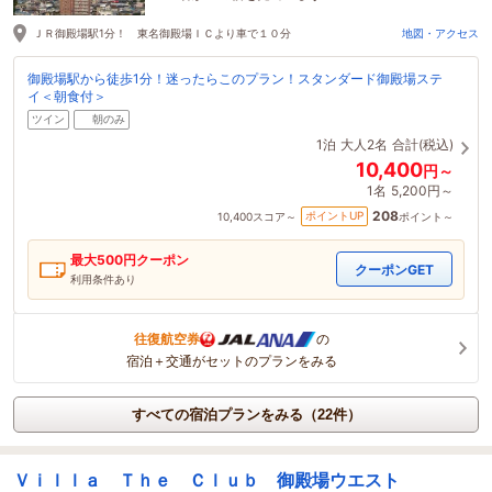
1時間前に予約されました
ＪＲ御殿場駅1分！ 東名御殿場ＩＣより車で１０分
地図・アクセス
御殿場駅から徒歩1分！迷ったらこのプラン！スタンダード御殿場ステ
イ＜朝食付＞
ツイン
朝のみ
1泊
大人2名
合計(税込)
10,400
円～
1名
5,200円～
208
ポイントUP
10,400
スコア～
ポイント～
最大
500
円クーポン
クーポンGET
利用条件あり
往復航空券
の
宿泊＋交通がセットのプランをみる
すべての宿泊プランをみる（22件）
Ｖｉｌｌａ Ｔｈｅ Ｃｌｕｂ 御殿場ウエスト