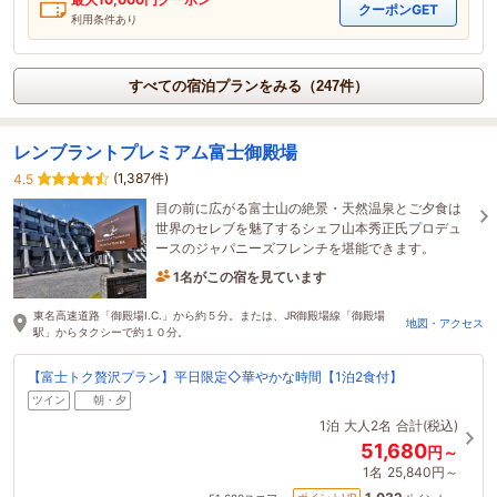
クーポンGET
利用条件あり
すべての宿泊プランをみる（247件）
レンブラントプレミアム富士御殿場
(1,387件)
4.5
目の前に広がる富士山の絶景・天然温泉とご夕食は
世界のセレブを魅了するシェフ山本秀正氏プロデュ
ースのジャパニーズフレンチを堪能できます。
1名がこの宿を見ています
6時間前に予約されました
東名高速道路「御殿場I.C.」から約５分。または、JR御殿場線「御殿場
地図・アクセス
駅」からタクシーで約１０分。
【富士トク贅沢プラン】平日限定◇華やかな時間【1泊2食付】
ツイン
朝・夕
1泊
大人2名
合計(税込)
51,680
円～
1名
25,840円～