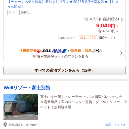
【チェーンホテル特集】素泊まりプラン★2025年2月全室改装★【じゃ
らん限定】
ツイン
食事なし
1泊
大人2名
合計(税込)
9,040
円～
1名
4,520円～
180
2
ポイント
%
9,040
スコア～
ポイント～
往復航空券
や
新幹線・特急
の
宿泊＋交通がセットのプランをみる
すべての宿泊プランをみる（92件）
Wellリゾート富士別館
富士山を一望｜トレーラーハウス×国産バレルサウナ
＆露天風呂｜室内ロースター完備｜ダブル＋ソファ
ベッド｜無料駐車場
御殿場駅より車で10分
地図・アクセス