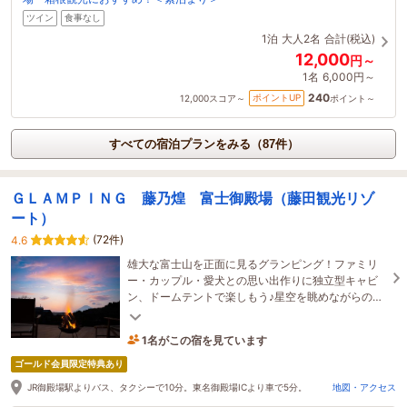
ツイン
食事なし
1泊
大人2名
合計(税込)
12,000
円～
1名
6,000円～
240
ポイントUP
12,000
スコア～
ポイント～
すべての宿泊プランをみる（87件）
ＧＬＡＭＰＩＮＧ 藤乃煌 富士御殿場（藤田観光リゾ
ート）
(72件)
4.6
雄大な富士山を正面に見るグランピング！ファミリ
ー・カップル・愛犬との思い出作りに独立型キャビ
ン、ドームテントで楽しもう♪星空を眺めながらの入
浴、BBQで気分MAX↑室内で楽しむアクティビティ
も豊富♪
1名がこの宿を見ています
41分前に予約されました
ゴールド会員限定特典あり
JR御殿場駅よりバス、タクシーで10分。東名御殿場ICより車で5分。
地図・アクセス