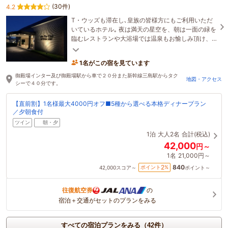
(30件)
4.2
T・ウッズも滞在し､皇族の皆様方にもご利用いただ
いているホテル｡ 夜は満天の星空を、朝は一面の緑を
臨むレストランや大浴場では温泉もお愉しみ頂け、
全室ベッドにはシモンズ社製のマットレスを採用。
1名がこの宿を見ています
御殿場インター及び御殿場駅から車で２０分また新幹線三島駅からタク
地図・アクセス
シーで４０分です。
【直前割】1名様最大4000円オフ■5種から選べる本格ディナープラン
／夕朝食付
ツイン
朝・夕
1泊
大人2名
合計(税込)
42,000
円～
1名
21,000円～
840
2
ポイント
%
42,000
スコア～
ポイント～
往復航空券
の
宿泊＋交通がセットのプランをみる
すべての宿泊プランをみる（42件）