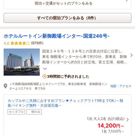
宿泊＋交通がセットのプランをみる
すべての宿泊プランをみる（8件）
ホテルルートイン新御殿場インター-国道246号-
(976件)
4.0
国道２４６号・１３８号との交差点付近に位置し、
東名 御殿場インターから車で約10分、新東名 新御
殿場インターから約5分と好立地。富士五湖、箱根な
ど観光地には車で30分と好アクセス。
3時間前に予約されました
ＪＲ御殿場線御殿場駅よりタクシーで7分。東名自動車道 新御殿場イン
地図・アクセス
ターより2.7キロ 車で5分
カップルやご夫婦におすすめプラン★チェックアウト11時までOK♪～朝
食バイキング無料・大浴場完備～
セミダブル
朝のみ
1泊
大人2名
合計(税込)
14,200
円～
1名
7,100円～