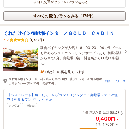
宿泊＋交通がセットのプランをみる
すべての宿泊プランをみる（174件）
くれたけイン御殿場インター／ＧＯＬＤ ＣＡＢＩＮ
(1,337件)
4.2
朝食バイキングが人気！18：00-20：00で生ビール
も飲めるウェルカムドリンクサービスあり♪御殿場駅
から車で5分、御殿場IC第一料金所から60秒！御殿場
プレミアム・アウトレットまでは車で5分の好立地で
す♪
1名がこの宿を見ています
2時間前に予約されました
東名御殿場インター第一料金所から車で30秒・徒歩1～2分。JR御殿場駅
地図・アクセス
よりタクシーで5～10分・徒歩30分。
【ベストレート】迷ったらこのプラン！スタンダード御殿場ステイ≪無
料！朝食＆ワンドリンク☆≫
シングル
朝のみ
1泊
大人2名
合計(税込)
9,400
円～
1名
4,700円～