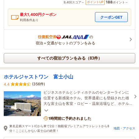
188
ポイントUP
9,400
スコア～
ポイント～
最大
1,400
円クーポン
クーポンGET
利用条件あり
往復航空券
の
宿泊＋交通がセットのプランをみる
すべての宿泊プランをみる（83件）
ホテルジャストワン 富士小山
(356件)
4.4
ビジネスホテルとシティホテルのセンターラインに
位置する新感覚ホテル。世界遺産にも登録された雄
大な富士山を客室・ロビー・温泉浴場など、ホテル
内の至る場所から余すこと無く満喫していただけま
す。
1時間前に予約されました
東名足柄スマートICから車で2分！御殿場プレミアムアウトレットから8
地図・アクセス
分！ここにしかない富士山の絶景！