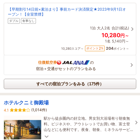
【早期割引14日前×素泊まり】事前カード決済限定★2023年9月1日オ
ープン！【全室禁煙】
ダブル
食事なし
1泊
大人2名
合計(税込)
10,280
円～
1名
5,140円～
204
2
ポイント
%
10,280
スコア～
ポイント～
往復航空券
の
宿泊＋交通がセットのプランをみる
すべての宿泊プランをみる（175件）
ホテルクニミ御殿場
(1,014件)
4.1
駅から徒歩圏内の好立地。男女別大浴場有り朝食無
料。ビジネスや、アウトレットでお買い物、富士登
山などにも便利です。夜食、朝食、ミネラルサービ
ス。全室wifi接続可能！