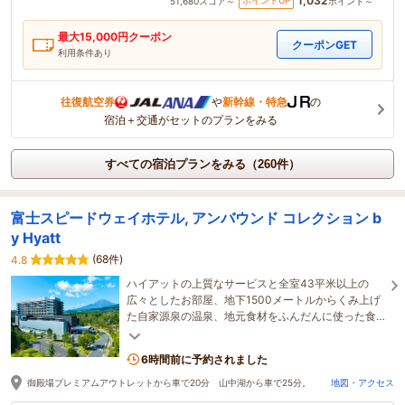
1,032
ポイントUP
51,680
スコア～
ポイント～
最大
15,000
円クーポン
クーポンGET
利用条件あり
往復航空券
や
新幹線・特急
の
宿泊＋交通がセットのプランをみる
すべての宿泊プランをみる（260件）
富士スピードウェイホテル, アンバウンド コレクション b
y Hyatt
(68件)
4.8
ハイアットの上質なサービスと全室43平米以上の
広々としたお部屋、地下1500メートルからくみ上げ
た自家源泉の温泉、地元食材をふんだんに使った食
事をご堪能ください。
6時間前に予約されました
御殿場プレミアムアウトレットから車で20分 山中湖から車で25分。
地図・アクセス