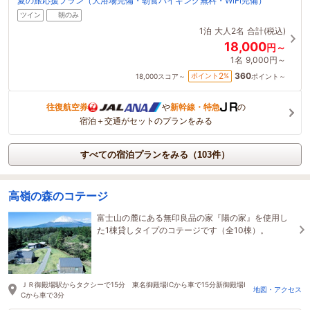
夏の旅応援プラン（大浴場完備・朝食バイキング無料・WiFi完備）
ツイン
朝のみ
1泊
大人2名
合計(税込)
18,000
円～
1名
9,000円～
360
2
ポイント
%
18,000
スコア～
ポイント～
往復航空券
や
新幹線・特急
の
宿泊＋交通がセットのプランをみる
すべての宿泊プランをみる（103件）
高嶺の森のコテージ
富士山の麓にある無印良品の家『陽の家』を使用し
た1棟貸しタイプのコテージです（全10棟）。
ＪＲ御殿場駅からタクシーで15分 東名御殿場ICから車で15分新御殿場I
地図・アクセス
Cから車で3分