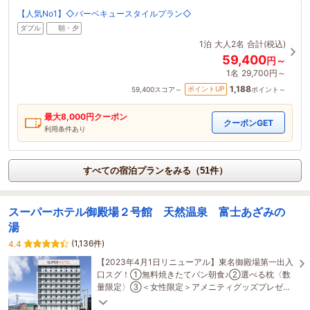
【人気No1】◇バーベキュースタイルプラン◇
ダブル
朝・夕
1泊
大人2名
合計(税込)
59,400
円～
1名
29,700円～
1,188
ポイントUP
59,400
スコア～
ポイント～
最大
8,000
円クーポン
クーポンGET
利用条件あり
すべての宿泊プランをみる（51件）
スーパーホテル御殿場２号館 天然温泉 富士あざみの
湯
(1,136件)
4.4
【2023年4月1日リニューアル】東名御殿場第一出入
口スグ！①無料焼きたてパン朝食♪②選べる枕〈数
量限定〉③＜女性限定＞アメニティグッズプレゼン
ト♪④天然温泉完備（男女入替制）