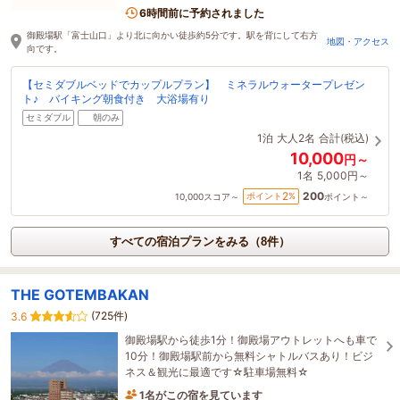
6時間前に予約されました
御殿場駅「富士山口」より北に向かい徒歩約5分です。駅を背にして右方
地図・アクセス
向です。
【セミダブルベッドでカップルプラン】 ミネラルウォータープレゼン
ト♪ バイキング朝食付き 大浴場有り
セミダブル
朝のみ
1泊
大人2名
合計(税込)
10,000
円～
1名
5,000円～
200
2
ポイント
%
10,000
スコア～
ポイント～
すべての宿泊プランをみる（8件）
THE GOTEMBAKAN
(725件)
3.6
御殿場駅から徒歩1分！御殿場アウトレットへも車で
10分！御殿場駅前から無料シャトルバスあり！ビジ
ネス＆観光に最適です☆駐車場無料☆
1名がこの宿を見ています