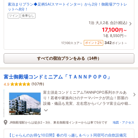
素泊まりプラン◆足柄SA(スマートインター）から2分！御殿場アウトレ
ットへ8分！
ツイン
食事なし
1泊
大人2名
合計(税込)
17,100
円～
1名
8,550円～
342
2
ポイント
%
17,100
スコア～
ポイント～
すべての宿泊プランをみる（14件）
富士御殿場コンドミニアム「ＴＡＮＮＰＯＰＯ」
(107件)
4.9
富士須走コンドミニアムTANNPOPO系列ホテルあ
り！若者や家族向けのテーマパークが沢山！部屋の
設備・備品も充実、左右窓からパノラマ富士山や箱
根連山が一望!ペットもＯＫ！
JR御殿場駅からは徒歩2～3分、東名御殿場インターからは車で5分です
地図・アクセス
【じゃらんのお得な10日間】春の引っ越し＆ペット同宿可の自炊設備完