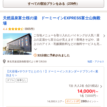
すべての宿泊プランをみる（239件）
天然温泉富士桜の湯 ドーミーインEXPRESS富士山御殿
場
(665件)
4.4
ご当地メニューを取り入れたバイキングが人気！屋
上の足湯から富士山が見えます！夜鳴きそばや、湯
上りのアイス・乳酸菌飲料などの無料サービスも充
実！
32分前に予約されました
東名高速道路御殿場ICより車で約3分
地図・アクセス
【大浴場×サウナでととのう！】ドーミーインスタンダードプラン!!＜素
泊まり＞
ダブル
食事なし
1泊
大人2名
合計(税込)
14,000
円～
1名
7,000円～
280
ポイントUP
14,000
スコア～
ポイント～