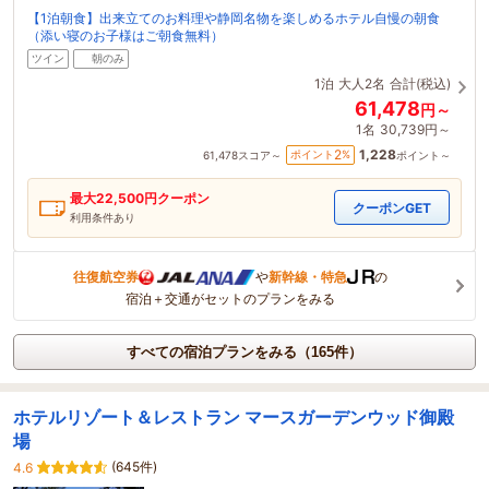
【1泊朝食】出来立てのお料理や静岡名物を楽しめるホテル自慢の朝食
（添い寝のお子様はご朝食無料）
ツイン
朝のみ
1泊
大人2名
合計(税込)
61,478
円～
1名
30,739円～
1,228
2
ポイント
%
61,478
スコア～
ポイント～
最大
22,500
円クーポン
クーポンGET
利用条件あり
往復航空券
や
新幹線・特急
の
宿泊＋交通がセットのプランをみる
すべての宿泊プランをみる（165件）
ホテルリゾート＆レストラン マースガーデンウッド御殿
場
(645件)
4.6