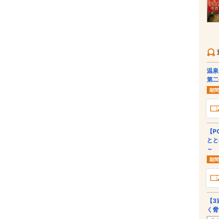
温泉
第二
期間
【P
とと
～
期間
【3
く脅