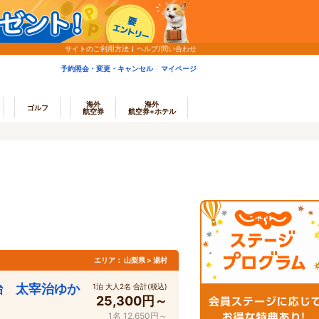
サイトのご利用方法
ヘルプ/問い合わせ
予約照会・変更・キャンセル
マイページ
海外
海外
ゴルフ
航空券
航空券+ホテル
エリア：
山梨県 > 湯村
治 太宰治ゆか
1泊 大人2名 合計(税込)
25,300円～
1名 12,650円～