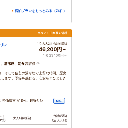
宿泊プランをもっとみる（74件）
エリア：
山梨県 > 湯村
テル
1泊 大人2名 合計(税込)
46,200円～
1名 23,100円～
客、清潔感、朝食
高評価
席、そして信玄の湯が紡ぐ上質な時間。歴史
たします。季節を感じる、心安らぐひととき
り昇仙峡方面18分。最寄り駅
MAP
合計
(税込)
ント
大人1名
(税込)
ア
1泊 大人2名