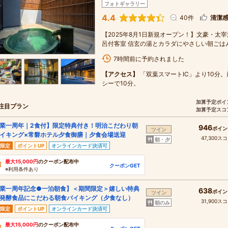
フォトギャラリー
4.4
40件
清潔
【2025年8月1日新規オープン！】文豪・太宰
呂付客室 信玄の湯とカラダにやさしい朝ごは
7時間前に予約されました
【アクセス】
「双葉スマートIC」より10分
シーで10分。
加算予定ポイ
注目プラン
加算予定スコ
業一周年｜2食付】限定特典付き！明治こだわり朝
946
ポイン
ツイン
イキング×常磐ホテル夕食御膳｜夕食会場送迎
47,300ス
朝・夕
限定
ポイントUP
オンラインカード決済可
最大15,000円
のクーポン配布中
クーポンGET
※利用条件あり
業一周年記念●一泊朝食】＜期間限定＞嬉しい特典
638
ポイン
ツイン
発酵食品にこだわる朝食バイキング（夕食なし）
31,900ス
朝のみ
限定
ポイントUP
オンラインカード決済可
最大15,000円
のクーポン配布中