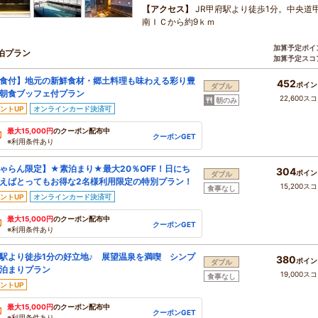
【アクセス】
JR甲府駅より徒歩1分。中央道
南ＩＣから約9ｋｍ
加算予定ポイ
泊プラン
加算予定スコ
食付】地元の新鮮食材・郷土料理も味わえる彩り豊
452
ポイン
ダブル
朝食ブッフェ付プラン
22,600ス
朝のみ
ントUP
オンラインカード決済可
最大15,000円
のクーポン配布中
クーポンGET
※利用条件あり
ゃらん限定】★素泊まり★最大20％OFF！日にち
304
ポイン
ダブル
えばとってもお得な2名様利用限定の特別プラン！
15,200ス
食事なし
ントUP
オンラインカード決済可
最大15,000円
のクーポン配布中
クーポンGET
※利用条件あり
駅より徒歩1分の好立地♪ 展望温泉を満喫 シンプ
380
ポイン
ダブル
泊まりプラン
19,000ス
食事なし
ントUP
最大15,000円
のクーポン配布中
クーポンGET
※利用条件あり