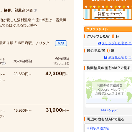
感、接客、部屋
高評価
治が愛した湯村温泉 21室中5室は、露天風
んで心ほぐれるひと時を
0
。最寄り駅「JR甲府駅」よりタク
クリップした宿とは
MAP
0
最近見た宿とは
合計
(税込)
ント
大人1名
(税込)
ア
1泊 大人2名
47,300
23,650円～
円～
ト～
コア～
31,900
15,950円～
円～
MAPを表示
ト～
コア～
甲府駅周辺の宿