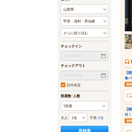
チェックイン
チェックアウト
【開
食バ
期間
日付未定
部屋数･人数
【開
付！
大人
子供
0名
期間
再検索