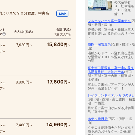
の大浴場有
り！駐車場も
１００台完
内より車で９０分程度。中央高
MAP
備！！
。
フルーツパーク富士屋ホテル
(
和・勝沼・塩山)
合計
(税込)
絶景の宿 富士山と新日本三大
ント
大人1名
(税込)
夜景を楽しめる丘の上のリゾー
ア
1泊 大人2名
ト
15,840
旅館 深雪温泉
(石和・勝沼・
7,920円～
円～
ト～
山)
コア～
湯船からドバドバ溢れ出る豊富
な湯量が１００％源泉かけ流し
の証
富士河口湖温泉 富士山の見え
る温泉旅館 大池ホテル
(河口
湖・西湖・富士吉田・精進湖・
本栖湖)
17,600
8,800円～
円～
ト～
富士山ご来光ツアープランが大
好評・温泉もどうぞ！！
コア～
レイクランドホテル みづのさと
(河口湖・西湖・富士吉田・精
湖・本栖湖)
目の前に富士山が広がる貸切風
呂「富士の雫」
ホテル春日居
(石和・勝沼・塩
山)
14,960
7,480円～
円～
ト～
クチコミ高評価★ただいま秋冬
コア～
旅予約のお得なクーポン配布