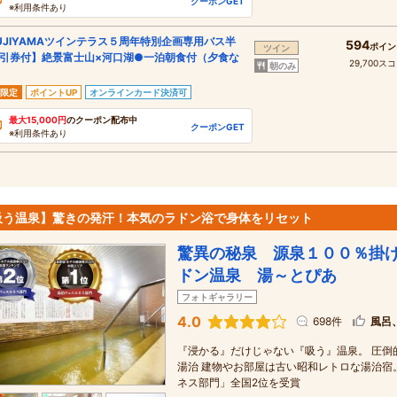
クーポンGET
※利用条件あり
UJIYAMAツインテラス５周年特別企画専用バス半
594
ポイン
ツイン
引券付】絶景富士山×河口湖●一泊朝食付（夕食な
29,700ス
朝のみ
限定
ポイントUP
オンラインカード決済可
最大15,000円
のクーポン配布中
クーポンGET
※利用条件あり
吸う温泉】驚きの発汗！本気のラドン浴で身体をリセット
驚異の秘泉 源泉１００％掛
ドン温泉 湯～とぴあ
フォトギャラリー
4.0
698件
風呂
『浸かる』だけじゃない『吸う』温泉。 圧倒
湯治 建物やお部屋は古い昭和レトロな湯治宿。
ネス部門」全国2位を受賞