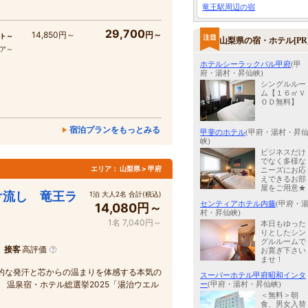
竜王駅周辺の宿
29,700
14,850円～
円～
ト～
山梨県の宿・ホテル[PR
コア～
ホテルシーラックパル甲府
(甲
府・湯村・昇仙峡)
シングルルー
ム【１６㎡Ｖ
ＯＤ無料】
宿泊プランをもっとみる
甲斐のホテル
(甲府・湯村・昇
峡)
ビジネスだけ
でなく多様な
エリア：
山梨県 > 甲府
ニーズにお応
えできるお部
屋をご用意★
け流し 竜王ラ
1泊 大人2名 合計(税込)
センティアホテル内藤
(甲府・
14,080円～
村・昇仙峡)
1名 7,040円～
本日もゆった
りとしたシン
グルルームで
、接客
高評価
お寛ぎ下さい
ませ！
的な発汗と芯からの温まりを体感する本気の
スーパーホテル甲府昭和インタ
 温泉宿・ホテル総選挙2025「湯治ウエル
ー
(甲府・湯村・昇仙峡)
＜無料＞朝
食、男女入替