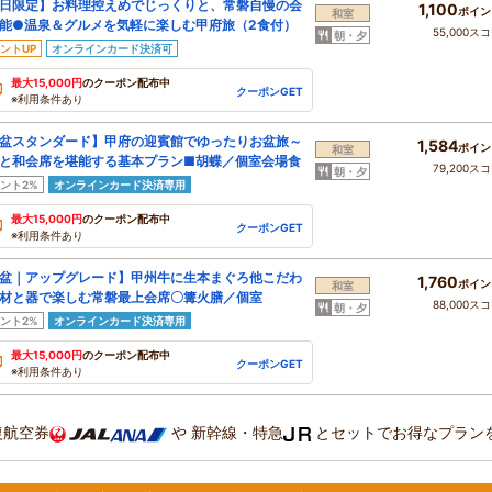
日限定】お料理控えめでじっくりと、常磐自慢の会
1,100
ポイン
和室
能●温泉＆グルメを気軽に楽しむ甲府旅（2食付）
55,000ス
朝・夕
ントUP
オンラインカード決済可
最大15,000円
のクーポン配布中
クーポンGET
※利用条件あり
盆スタンダード】甲府の迎賓館でゆったりお盆旅～
1,584
ポイン
和室
と和会席を堪能する基本プラン■胡蝶／個室会場食
79,200ス
朝・夕
ント2%
オンラインカード決済専用
最大15,000円
のクーポン配布中
クーポンGET
※利用条件あり
盆｜アップグレード】甲州牛に生本まぐろ他こだわ
1,760
ポイン
和室
材と器で楽しむ常磐最上会席〇篝火膳／個室
88,000ス
朝・夕
ント2%
オンラインカード決済専用
最大15,000円
のクーポン配布中
クーポンGET
※利用条件あり
復航空券
や
新幹線・特急
とセットでお得なプラン