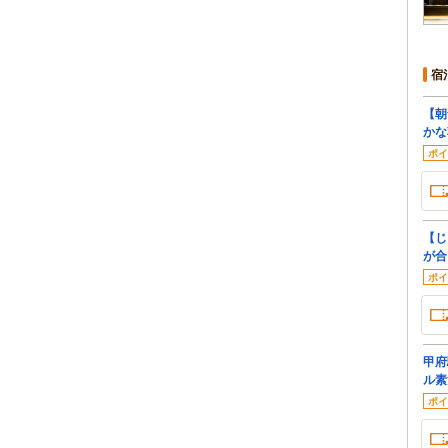
宿
【朝
かな
ポイ
【じ
が合
ポイ
甲府
ル素
ポイ