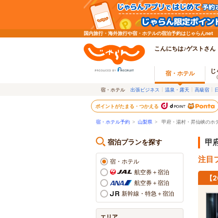
国内旅行・海外旅行や宿・ホテルの宿泊予約はじゃらんnet
こんにちは♪ゲストさん
じ
宿・ホテル
宿・ホテル
出張ビジネス
温泉・露天
高級宿
ポイントがたまる・つかえる
宿・ホテル予約
>
山梨県
>
甲府・湯村・昇仙峡のホ
宿泊プランを探す
甲
注目プ
宿・ホテル
航空券＋宿泊
【
航空券＋宿泊
新幹線・特急＋宿泊
エリア