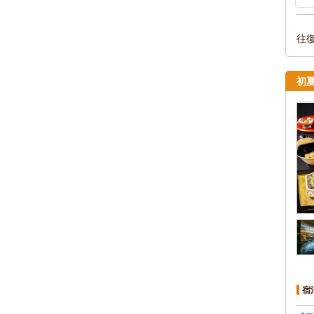
往
初
宿