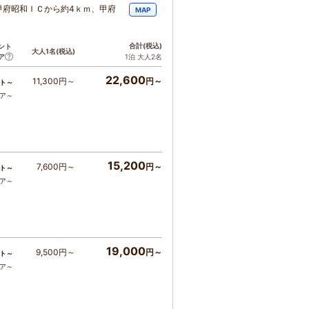
甲府昭和ＩＣから約4ｋｍ、甲府
MAP
合計
(税込)
ント
大人1名
(税込)
ア
1泊 大人2名
22,600
11,300円～
円～
ト～
コア～
15,200
7,600円～
円～
ト～
コア～
19,000
9,500円～
円～
ト～
コア～