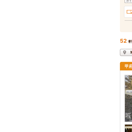
ポイ
52
軒
甲