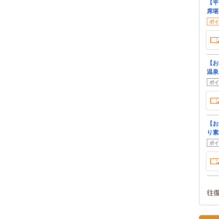
【平
席堪
ポイ
【お
温泉
ポイ
【お
り素
ポイ
往