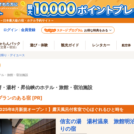
 ～日本最大級の宿・ホテル予約サイト～
ログイン
会員登録
お得な特典をみる
ゃらんパック
遊び・体験
観光ガイド
レンタカー
航空券
（交通＋宿泊）
日帰り・デイユース
テル・旅館・宿泊施設
府・湯村・昇仙峡のホテル・旅館・宿泊施設
ランのある宿 [PR]
2025年8月新規オープン！】露天風呂付客室で心ほぐれるひと時を
信玄の湯 湯村温泉 旅館明
りの宿