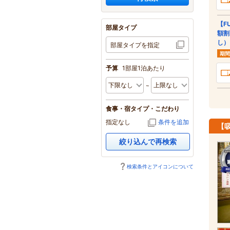
【F
部屋タイプ
額割
し）
部屋タイプを指定
期間
予算
1部屋1泊あたり
食事・宿タイプ・こだわり
指定なし
条件を追加
【
絞り込んで再検索
検索条件とアイコンについて