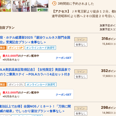
3時間前に予約されました
【アクセス】
ＪＲ竜王駅より徒歩１２分。都
速甲府昭和ICより西へ２キロ国道２０号沿い
加算予定ポイ
注目プラン
加算予定スコ
宿・ホテル総選挙2025『湯治ウェルネス部門全国
316
ポイン
ツイン
位』受賞記念プラン＜食事なし＞
15,840ス
食事なし
限定
ポイントUP
オンラインカード決済可
最大3,000円
のクーポン配布中
クーポンGET
※利用条件あり
OLA美肌温泉証取得記念】【女性限定】美肌温泉で
352
ポイン
ツイン
のうご褒美ステイ ～POLAカラハリ4点セット付き
17,600ス
食事なし
限定
ポイント2%
オンラインカード決済可
最大3,000円
のクーポン配布中
クーポンGET
※利用条件あり
連泊以上でお得】全国NO5ノミネート！「万病に聞
298
ポイン
ツイン
威の秘泉」でしっかり湯治プラン＜食事なし＞
14,960ス
食事なし