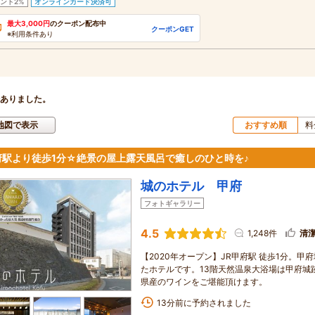
ント2%
オンラインカード決済可
最大3,000円
のクーポン配布中
クーポンGET
※利用条件あり
ありました。
地図で表示
おすすめ順
料
府駅より徒歩1分☆絶景の屋上露天風呂で癒しのひと時を♪
城のホテル 甲府
フォトギャラリー
4.5
1,248件
清
【2020年オープン】JR甲府駅 徒歩1分。
たホテルです。13階天然温泉大浴場は甲府城
県産のワインをご堪能頂けます。
13分前に予約されました