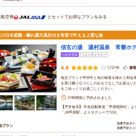
復航空券
とセットでお得なプランをみる
夏の日本庭園－離れ露天風呂付き客室で叶える上質な旅
信玄の湯 湯村温泉 常磐ホ
ハイクラス
フォトギャラリー
4.8
1,727件
接
地元ブランド甲州牛と旬の味覚を味わう和会
を受け継ぐ心づくしのおもてなしでお迎えい
をごゆっくりお過ごしください。
21時間前に予約されました
【アクセス】
中央自動車道「甲府昭和IC」よ
「JR甲府駅」よりタクシーで12分。
加算予定ポイ
泊プラン
加算予定スコ