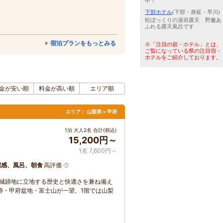
中！
下部ホテル
(下部・身延・早川)
松ぼっくりの湯岩露天 野趣あ
ふれる露天風呂です
宿泊プランをもっとみる
※「注目の宿・ホテル」とは、
ご覧になっている県の注目宿・
ホテルをご紹介しております。
金が安い順
料金が高い順
エリア順
エリア：
山梨県 > 甲府
1泊 大人2名 合計(税込)
15,200円～
1名 7,600円～
潔感、風呂、朝食
高評価
甲府城跡地に立地する歴史と快適さを兼ね備え
跡・甲府盆地・富士山が一望。1階では山梨