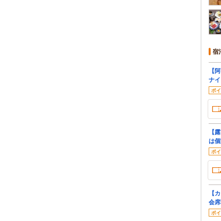
宿
【阿
ナイ
ポイ
【露
は個
ポイ
【カ
会席
ポイ