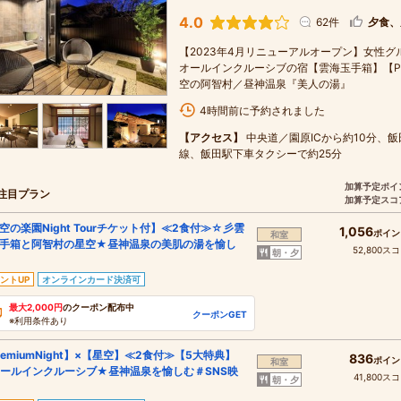
4.0
62件
夕食、
【2023年4月リニューアルオープン】女性グ
オールインクルーシブの宿【雲海玉手箱】【Pre
空の阿智村／昼神温泉『美人の湯』
4時間前に予約されました
【アクセス】
中央道／園原ICから約10分、飯
線、飯田駅下車タクシーで約25分
加算予定ポイ
注目プラン
加算予定スコ
空の楽園Night Tourチケット付】≪2食付≫☆彡雲
1,056
ポイン
和室
手箱と阿智村の星空★昼神温泉の美肌の湯を愉し
52,800ス
朝・夕
ントUP
オンラインカード決済可
最大2,000円
のクーポン配布中
クーポンGET
※利用条件あり
remiumNight】×【星空】≪2食付≫【5大特典】
836
ポイン
和室
ールインクルーシブ★昼神温泉を愉しむ＃SNS映
41,800ス
朝・夕