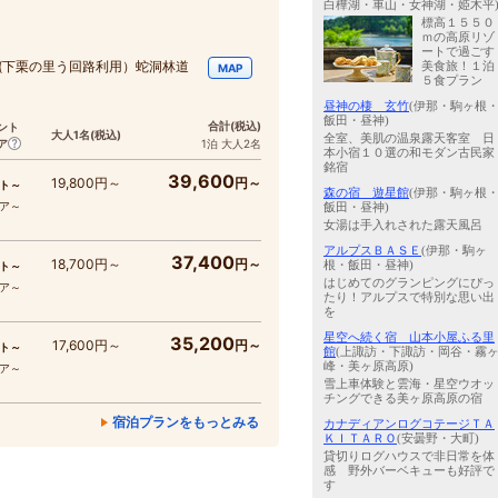
白樺湖・車山・女神湖・姫木平
標高１５５０
ｍの高原リゾ
ートで過ごす
(下栗の里う回路利用）蛇洞林道
美食旅！１泊
MAP
５食プラン
昼神の棲 玄竹
(伊那・駒ヶ根
飯田・昼神)
合計
(税込)
ント
大人1名
(税込)
全室、美肌の温泉露天客室 日
ア
1泊 大人2名
本小宿１０選の和モダン古民家
銘宿
39,600
19,800円～
円～
ト～
森の宿 遊星館
(伊那・駒ヶ根
コア～
飯田・昼神)
女湯は手入れされた露天風呂
アルプスＢＡＳＥ
(伊那・駒ヶ
37,400
18,700円～
円～
根・飯田・昼神)
ト～
はじめてのグランピングにぴっ
コア～
たり！アルプスで特別な思い出
を
星空へ続く宿 山本小屋ふる里
35,200
17,600円～
円～
ト～
館
(上諏訪・下諏訪・岡谷・霧
峰・美ヶ原高原)
コア～
雪上車体験と雲海・星空ウオッ
チングできる美ヶ原高原の宿
宿泊プランをもっとみる
カナディアンログコテージＴＡ
ＫＩＴＡＲＯ
(安曇野・大町)
貸切りログハウスで非日常を体
感 野外バーベキューも好評で
す