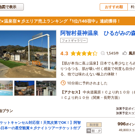
地図で表示
おすすめ順
料
空×温泉宿★彡エリア売上ランキング『1位/146宿中』連続獲得！
阿智村昼神温泉 ひるがみの
フォトギャラリー
4.3
1,545件
風
【肌が本当に喜ぶ温泉】日本でも希少なとろみ
りつるつる、肌が吸い付く感覚で何度も自分
る、他では味わえない極上の体験！
10分前に予約されました
【アクセス】
中央道園原ＩＣより約１０分（
ＩＣより約１０分（関東・長野方面）
加算予定ポイ
泊プラン
加算予定スコ
ケットキャンセル対応宿！天気次第でOK！】阿智
996
ポイン
和洋室
e日本一の星空観賞☆彡ナイトツアーチケット付プ
49,800ス
朝・夕