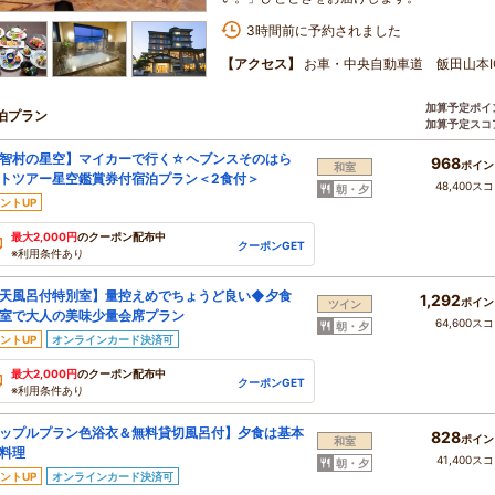
3時間前に予約されました
【アクセス】
お車・中央自動車道 飯田山本IC
加算予定ポイ
泊プラン
加算予定スコ
智村の星空】マイカーで行く☆ヘブンスそのはら
968
ポイン
和室
トツアー星空鑑賞券付宿泊プラン＜2食付＞
48,400ス
朝・夕
ントUP
最大2,000円
のクーポン配布中
クーポンGET
※利用条件あり
天風呂付特別室】量控えめでちょうど良い◆夕食
1,292
ポイン
ツイン
室で大人の美味少量会席プラン
64,600ス
朝・夕
ントUP
オンラインカード決済可
最大2,000円
のクーポン配布中
クーポンGET
※利用条件あり
ップルプラン色浴衣＆無料貸切風呂付】夕食は基本
828
ポイン
和室
料理
41,400ス
朝・夕
ントUP
オンラインカード決済可