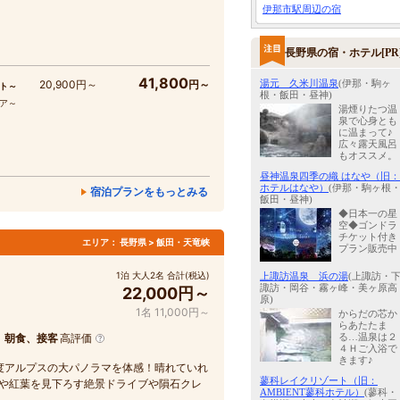
伊那市駅周辺の宿
長野県の宿・ホテル[PR
41,800
湯元 久米川温泉
(伊那・駒ヶ
20,900円～
円～
ト～
根・飯田・昼神)
コア～
湯煙りたつ温
泉で心身とも
に温まって♪
広々露天風呂
もオススメ。
昼神温泉四季の織 はなや（旧：
ホテルはなや）
(伊那・駒ヶ根
宿泊プランをもっとみる
飯田・昼神)
◆日本一の星
空◆ゴンドラ
チケット付き
エリア：
長野県 > 飯田・天竜峡
プラン販売中
1泊 大人2名 合計(税込)
上諏訪温泉 浜の湯
(上諏訪・
諏訪・岡谷・霧ヶ峰・美ヶ原高
22,000円～
原)
1名 11,000円～
からだの芯か
らあたたま
る…温泉は２
、朝食、接客
高評価
４Ｈご入浴で
きます♪
0度アルプスの大パノラマを体感！晴れていれ
蓼科レイクリゾート（旧：
海や紅葉を見下ろす絶景ドライブや隕石クレ
AMBIENT蓼科ホテル）
(蓼科・