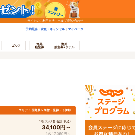
サイトのご利用方法
ヘルプ/問い合わせ
予約照会・変更・キャンセル
マイページ
海外
海外
ゴルフ
航空券
航空券+ホテル
エリア：
長野県 > 阿智・昼神・下伊那
1泊 大人2名 合計(税込)
34,100円～
1名 17,050円～