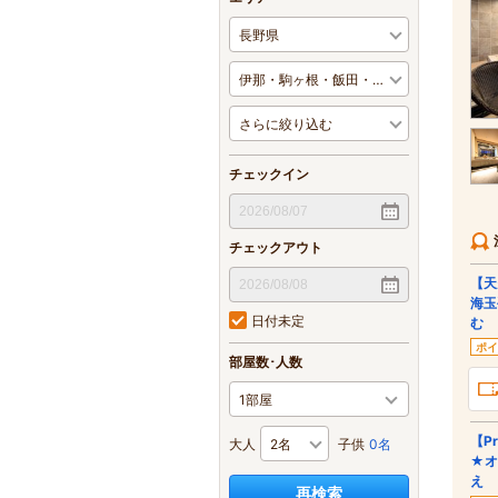
チェックイン
チェックアウト
【天
海玉
日付未定
む
ポイ
部屋数･人数
【P
大人
子供
0名
★オ
え
再検索