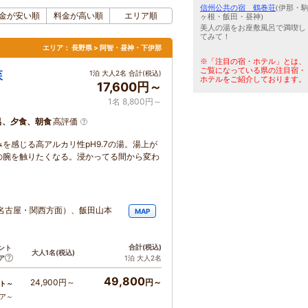
信州公共の宿 鶴巻荘
(伊那・
金が安い順
料金が高い順
エリア順
ヶ根・飯田・昼神)
美人の湯をお座敷風呂で満喫し
てみて！
エリア：
長野県 > 阿智・昼神・下伊那
※「注目の宿・ホテル」とは、
ご覧になっている県の注目宿・
森
1泊 大人2名 合計(税込)
ホテルをご紹介しております。
17,600円～
1名 8,800円～
呂、夕食、朝食
高評価
を感じる高アルカリ性pH9.7の湯。湯上が
の腕を触りたくなる。浸かってる間から変わ
名古屋・関西方面）、飯田山本
MAP
合計
(税込)
ント
大人1名
(税込)
ア
1泊 大人2名
49,800
24,900円～
円～
ト～
コア～