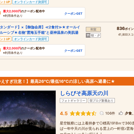
ントUP
オンラインカード決済可
最大2,000円
のクーポン配布中
クーポンGET
※利用条件あり
タンダード】×【御伽会席】≪2食付≫★オールイ
836
ポイン
和室
ルーシブ★名物”雲海玉手箱”と昼神温泉の美肌湯
41,800ス
朝・夕
ントUP
オンラインカード決済可
最大2,000円
のクーポン配布中
クーポンGET
※利用条件あり
冷えすぎ注意！】最高26℃/最低16℃の涼しい高原へ避暑に★
しらびそ高原天の川
フォトギャラリー
宿ブログ新着あり
4.5
106件
夕食
星空観察には上着持参で◎標高1918ｍで36
ば一年中天の川が見られる雲上の一軒宿♪雲
ータートレッキングにも！