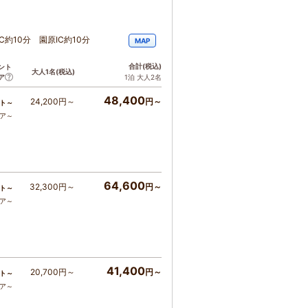
約10分 園原IC約10分
MAP
合計
(税込)
ント
大人1名
(税込)
ア
1泊 大人2名
48,400
24,200円～
円～
ト～
コア～
64,600
32,300円～
円～
ト～
コア～
41,400
20,700円～
円～
ト～
コア～