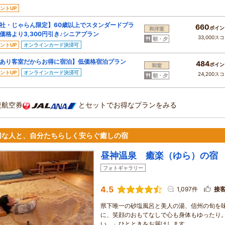
ントUP
社・じゃらん限定】60歳以上でスタンダードプラ
660
ポイン
和洋室
価格より3,300円引き♪シニアプラン
33,000ス
朝・夕
ントUP
オンラインカード決済可
あり客室だからお得に宿泊】低価格宿泊プラン
484
ポイン
和室
ントUP
オンラインカード決済可
24,200ス
朝・夕
復航空券
とセットでお得なプランをみる
切な人と、自分たちらしく安らぐ癒しの宿
昼神温泉 癒楽（ゆら）の宿
フォトギャラリー
4.5
1,097件
接
県下唯一の砂塩風呂と美人の湯、信州の旬を
に、笑顔のおもてなしで心も身体もゆったり
い。」ひとときをお届けします。