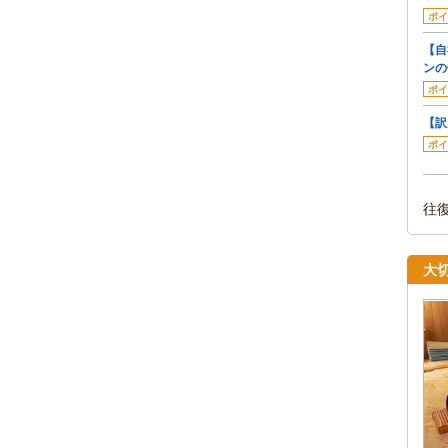
ポイ
【自
ンの
ポイ
【訳
ポイ
往
大