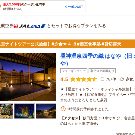
最大2,000円
のクーポン配布中
クーポンGET
※利用条件あり
復航空券
とセットでお得なプランをみる
星空ナイトツアー公式旅館】#夕食★４.８#個室食事処 #貸切露天
昼神温泉四季の織 はなや（旧
や）
フォトギャラリー
宿ブログ新着あり
4.5
787件
夕食
★【星空ナイトツアー・オフィシャル旅館】 
入り放題！ ★【個室食事処】プライベート空
水のようにとろりとした泉質
1時間前に予約されました
【アクセス】
飯田方面より車で30分、名古
のはら』から車で15分♪
加算予定ポイ