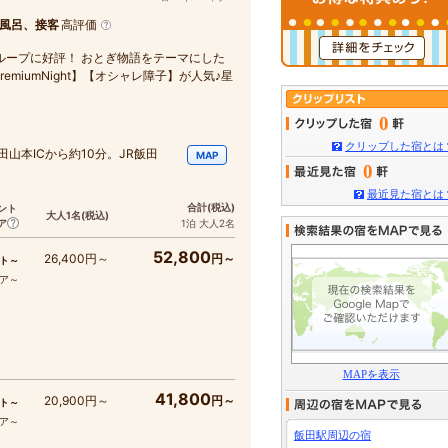
風呂、接客
高評価
ループに好評！ おとぎ物語をテーマにした
miumNight】【オシャレ障子】が人気♪星
0
クリップした宿とは
田山本ICから約10分。JR飯田
MAP
0
最近見た宿とは
合計
(税込)
ント
大人1名
(税込)
ア
1泊 大人2名
52,800
26,400円～
円～
ト～
コア～
MAPを表示
41,800
20,900円～
円～
ト～
コア～
飯田駅周辺の宿