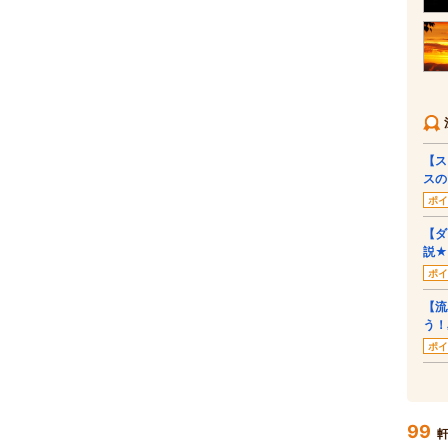
【ス
スの
ポイ
【ダ
説★
ポイ
【流
う！
ポイ
99