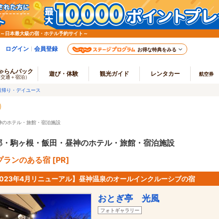
 ～日本最大級の宿・ホテル予約サイト～
ログイン
会員登録
お得な特典をみる
ゃらんパック
遊び・体験
観光ガイド
レンタカー
航空券
（交通＋宿泊）
日帰り・デイユース
神のホテル・旅館・宿泊施設
那・駒ヶ根・飯田・昼神のホテル・旅館・宿泊施設
ランのある宿 [PR]
2023年4月リニューアル】昼神温泉のオールインクルーシブの宿
おとぎ亭 光風
フォトギャラリー