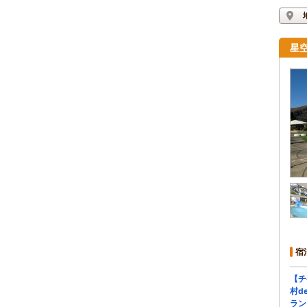
星
宿
【チ
村d
ラン