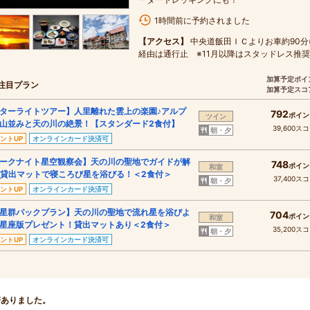
1時間前に予約されました
【アクセス】
中央道飯田ＩＣよりお車約90分
経由は通行止 ※11月以降はスタッドレス推奨
加算予定ポイ
注目プラン
加算予定スコ
ターライトツアー】人里離れた雲上の楽園♪アルプ
792
ポイン
ツイン
山並みと天の川の絶景！【スタンダード2食付】
39,600ス
朝・夕
ントUP
オンラインカード決済可
ークナイト星空観察会】天の川の聖地でガイドが解
748
ポイン
和室
貸出マットで寝ころび星を浴びる！＜2食付＞
37,400ス
朝・夕
ントUP
オンラインカード決済可
星群パックプラン】天の川の聖地で流れ星を浴びよ
704
ポイン
和室
星座版プレゼント！貸出マットあり＜2食付＞
35,200ス
朝・夕
ントUP
オンラインカード決済可
軒ありました。