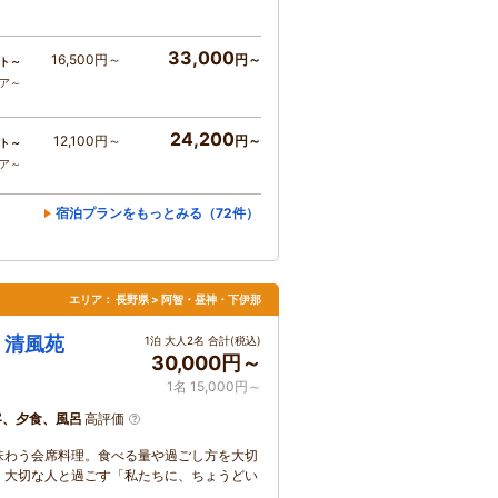
33,000
16,500円～
円～
ト～
コア～
24,200
12,100円～
円～
ト～
コア～
宿泊プランをもっとみる（72件）
エリア：
長野県 > 阿智・昼神・下伊那
 清風苑
1泊 大人2名 合計(税込)
30,000円～
1名 15,000円～
客、夕食、風呂
高評価
味わう会席料理。食べる量や過ごし方を大切
。大切な人と過ごす「私たちに、ちょうどい