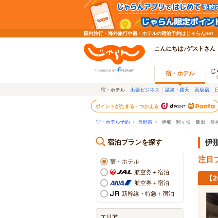
国内旅行・海外旅行や宿・ホテルの宿泊予約はじゃらんnet
こんにちは♪ゲストさん
じ
宿・ホテル
宿・ホテル
出張ビジネス
温泉・露天
高級宿
ポイントがたまる・つかえる
宿・ホテル予約
>
長野県
>
伊那・駒ヶ根・飯田・昼
宿泊プランを探す
伊
注目プ
宿・ホテル
航空券＋宿泊
【
航空券＋宿泊
新幹線・特急＋宿泊
エリア