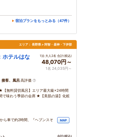
宿泊プランをもっとみる（47件）
エリア：
長野県 > 阿智・昼神・下伊那
：ホテルはな
1泊 大人2名 合計(税込)
48,070円～
1名 24,035円～
、接客、風呂
高評価
★【無料貸切風呂】エリア最大級×24時間
間で味わう季節の会席 ★【美肌の湯】化粧
屋から車で約2時間、『ヘブンスそ
MAP
合計
(税込)
ント