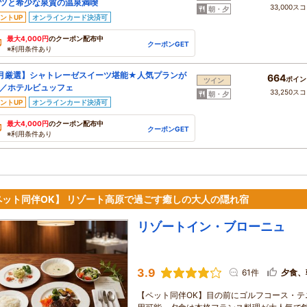
ツと希少な泉質の温泉満喫
33,000ス
朝・夕
ントUP
オンラインカード決済可
最大4,000円
のクーポン配布中
クーポンGET
※利用条件あり
月厳選】シャトレーゼスイーツ堪能★人気プランが
664
ポイン
ツイン
／ホテルビュッフェ
33,250ス
朝・夕
ントUP
オンラインカード決済可
最大4,000円
のクーポン配布中
クーポンGET
※利用条件あり
ペット同伴OK】 リゾート高原で過ごす癒しの大人の隠れ宿
リゾートイン・ブローニュ
3.9
61件
夕食、
【ペット同伴OK】目の前にゴルフコース・テ