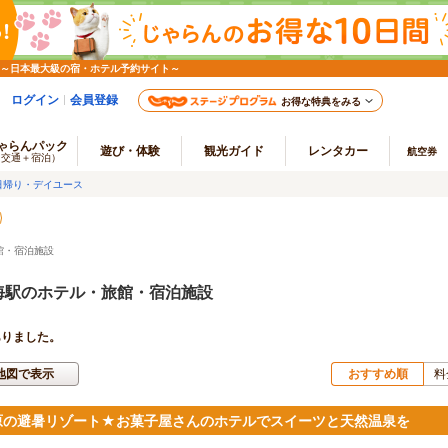
 ～日本最大級の宿・ホテル予約サイト～
ログイン
会員登録
お得な特典をみる
ゃらんパック
遊び・体験
観光ガイド
レンタカー
航空券
（交通＋宿泊）
日帰り・デイユース
館・宿泊施設
海駅のホテル・旅館・宿泊施設
ありました。
地図で表示
おすすめ順
料
原の避暑リゾート★お菓子屋さんのホテルでスイーツと天然温泉を