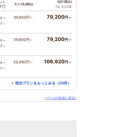
合計
(税込)
ント
大人1名
(税込)
ア
1泊 大人2名
79,200
39,600円～
円～
ト～
コア～
79,200
39,600円～
円～
ト～
コア～
106,920
53,460円～
円～
ト～
コア～
宿泊プランをもっとみる（20件）
ページの先頭に戻る↑