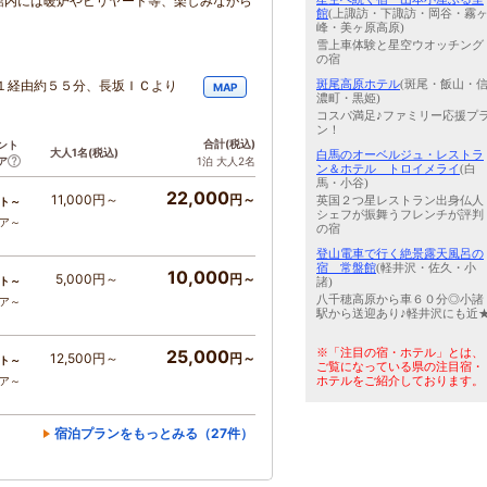
館内には暖炉やビリヤード等、楽しみながら
館
(上諏訪・下諏訪・岡谷・霧
峰・美ヶ原高原)
雪上車体験と星空ウオッチング
の宿
斑尾高原ホテル
(斑尾・飯山・
１経由約５５分、長坂ＩＣより
MAP
濃町・黒姫)
コスパ満足♪ファミリー応援プ
ン！
合計
(税込)
ント
大人1名
(税込)
白馬のオーベルジュ・レストラ
ア
1泊 大人2名
ン＆ホテル トロイメライ
(白
馬・小谷)
22,000
11,000円～
円～
英国２つ星レストラン出身仏人
ト～
シェフが振舞うフレンチが評判
コア～
の宿
登山電車で行く絶景露天風呂の
宿 常盤館
(軽井沢・佐久・小
10,000
5,000円～
円～
ト～
諸)
八千穂高原から車６０分◎小諸
コア～
駅から送迎あり♪軽井沢にも近
※「注目の宿・ホテル」とは、
25,000
12,500円～
円～
ト～
ご覧になっている県の注目宿・
ホテルをご紹介しております。
コア～
宿泊プランをもっとみる（27件）