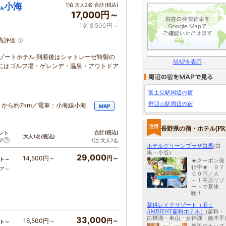
ム小海
1泊 大人2名 合計(税込)
17,000円～
1名 8,500円～
高評価
リゾートホテル 到着後はシャトレーゼ特製の
MAPを表示
にはゴルフ場・ゲレンデ・温泉・アウトドア
富士見駅周辺の宿
野辺山駅周辺の宿
」から約7km／電車：小海線小海
MAP
）
長野県の宿・ホテル[PR
合計
(税込)
ント
大人1名
(税込)
ア
1泊 大人2名
ホテルグリーンプラザ白馬
(白
馬・小谷)
29,000
14,500円～
円～
ト～
★クーポン発
行中★ ９７
コア～
００円／人
～！高原リゾ
ートで夏体
験！
蓼科レイクリゾート（旧：
AMBIENT蓼科ホテル）
(蓼科・
白樺湖・車山・女神湖・姫木平
33,000
16,500円～
円～
ト～