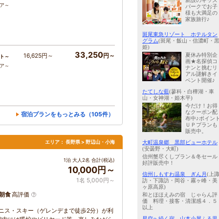
新設のキッズ
コア～
パークでお子
様も大満足の
家族旅行♪
斑尾東急リゾート ホテルタン
グラム
(斑尾・飯山・信濃町・
姫)
33,250
夏休み特別企
16,625円～
円～
ト～
画★名探偵コ
コア～
ナンと挑むリ
アル謎解きイ
ベント開催♪
たてしな藍
(蓼科・白樺湖・車
山・女神湖・姫木平)
今だけ！お得
なクーポン配
宿泊プランをもっとみる（105件）
布中♪ポイン
ＵＰプランも
販売中。
エリア：
長野県 > 野辺山・小海
大町温泉郷 黒部ビューホテル
(安曇野・大町)
信州蟹尽くしプラン＆冬セール
1泊 大人2名 合計(税込)
好評販売中！
10,000円～
信州しもすわ温泉 ぎん月
(上
1名 5,000円～
訪・下諏訪・岡谷・霧ヶ峰・美
ヶ原高原)
朝食
高評価
和とほほえみの宿 じゃらん評
価 料理・接客・清潔感４．５
以上
ニス・スキー（ゲレンデまで徒歩2分）が利
星空へ続く宿 山本小屋ふる里