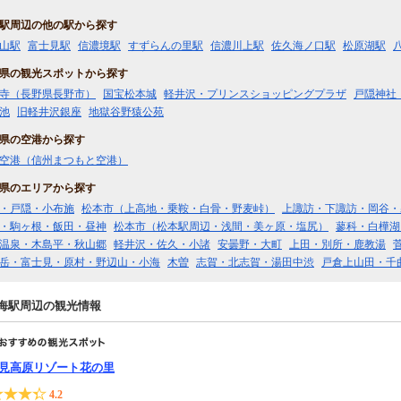
駅周辺の他の駅から探す
山駅
富士見駅
信濃境駅
すずらんの里駅
信濃川上駅
佐久海ノ口駅
松原湖駅
県の観光スポットから探す
寺（長野県長野市）
国宝松本城
軽井沢・プリンスショッピングプラザ
戸隠神社
池
旧軽井沢銀座
地獄谷野猿公苑
県の空港から探す
空港（信州まつもと空港）
県のエリアから探す
・戸隠・小布施
松本市（上高地・乗鞍・白骨・野麦峠）
上諏訪・下諏訪・岡谷・
・駒ヶ根・飯田・昼神
松本市（松本駅周辺・浅間・美ヶ原・塩尻）
蓼科・白樺湖
温泉・木島平・秋山郷
軽井沢・佐久・小諸
安曇野・大町
上田・別所・鹿教湯
岳・富士見・原村・野辺山・小海
木曽
志賀・北志賀・湯田中渋
戸倉上山田・千
海駅周辺の観光情報
見高原リゾート花の里
4.2