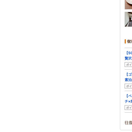
宿
【5
贅沢
ポイ
【ゴ
素泊
ポイ
【ペ
チ×
ポイ
往