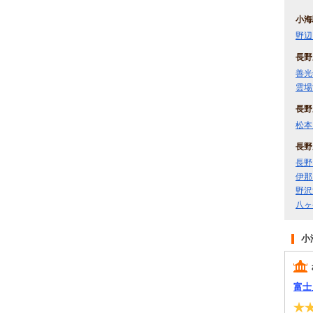
小海
野辺
長野
善光
雲場
長野
松本
長野
長野
伊那
野沢
八ヶ
小
富士