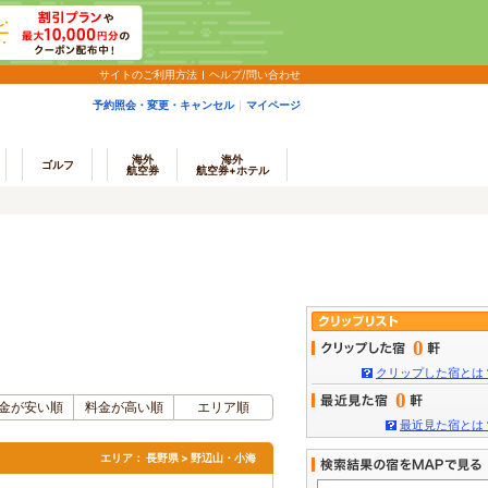
サイトのご利用方法
ヘルプ/問い合わせ
予約照会・変更・キャンセル
マイページ
海外
海外
ゴルフ
航空券
航空券+ホテル
0
クリップした宿とは
0
金が安い順
料金が高い順
エリア順
最近見た宿とは
エリア：
長野県 > 野辺山・小海