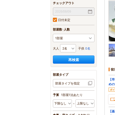
チェックアウト
日付未定
部屋数･人数
大人
子供
0名
再検索
宿
部屋タイプ
【早
部屋タイプを指定
めの
ポイ
予算
1部屋1泊あたり
【基