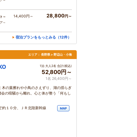
コア～
28,800
14,400円～
円～
ト～
コア～
宿泊プランをもっとみる（12件）
エリア：
長野県 > 野辺山・小海
KO
1泊 大人2名 合計(税込)
52,800円～
1名 26,400円～
宿｜木の葉擦れや小鳥のさえずり、湖の揺らぎ
都会の喧騒から離れ、心と体が整う「何もし
車で約１０分、ＪＲ北陸新幹線
MAP