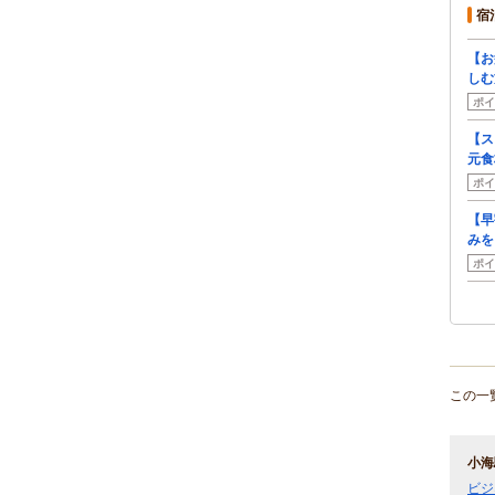
宿
【お
しむ
ポイ
【ス
元食
ポイ
【早
みを
ポイ
この一
小海
ビジ