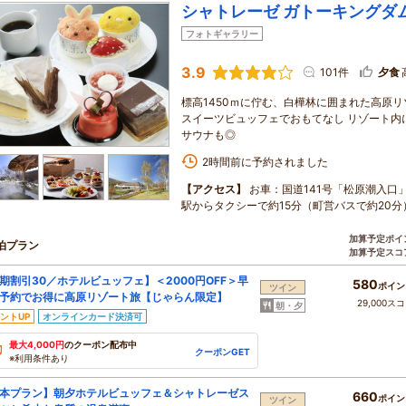
シャトレーゼ ガトーキングダ
フォトギャラリー
3.9
101件
夕食
標高1450ｍに佇む、白樺林に囲まれた高原
スイーツビュッフェでおもてなし リゾート内
サウナも◎
2時間前に予約されました
【アクセス】
お車：国道141号「松原潮入口
駅からタクシーで約15分（町営バスで約20分
加算予定ポイ
泊プラン
加算予定スコ
期割引30／ホテルビュッフェ】＜2000円OFF＞早
580
ポイン
ツイン
予約でお得に高原リゾート旅【じゃらん限定】
29,000ス
朝・夕
ントUP
オンラインカード決済可
最大4,000円
のクーポン配布中
クーポンGET
※利用条件あり
本プラン】朝夕ホテルビュッフェ＆シャトレーゼス
660
ポイン
ツイン