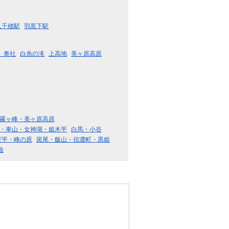
八千穂駅
羽黒下駅
 奥社
白糸の滝
上高地
美ヶ原高原
霧ヶ峰・美ヶ原高原
・車山・女神湖・姫木平
白馬・小谷
菅平・峰の原
斑尾・飯山・信濃町・黒姫
曲