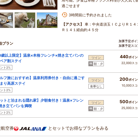
用可能。夕食は本格フランス料理が大人気で
過ごせます
3時間前に予約されました
【アクセス】
車：中央道須玉ＩＣよりＲ１４
Ｒ１４１経由約４５分
加算予定ポイ
泊プラン
加算予定スコ
0歳以上限定】温泉×本格フレンチ×焼き立てパンの
440
ポイン
ツイン
ペア割ステイ
22,000ス
朝・夕
ント2%
ルフ旅におすすめ】温泉利用券付き・自由に過ごす
200
ポイン
ツイン
まり高原ステイ
10,000ス
食事なし
ント2%
ットと泊まれる隠れ家】夕朝食付き！温泉×フレン
500
ポイン
ツイン
焼き立てパンを満喫
25,000ス
朝・夕
ント2%
復航空券
とセットでお得なプランをみる