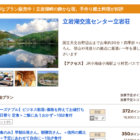
得なプラン販売中！立岩湖畔の静かな宿。手作り郷土料理が好評
立岩湖交流センター立岩荘
国立天文台野辺山までお車約30分！四季折々
ろん、登山や滝巡りの拠点に最適♪ 一年を通
ざいます
【アクセス】
JR小海線小海駅より村営バスで
加算予定ポイ
泊プラン
加算予定スコ
ーズナブル】ビジネス歓迎♪価格を抑えてお値打ち
372
ポイン
和室
日替り 定食＞ご飯にあうおかず～1泊2食付
18,600ス
朝・夕
ント2%
食のみ】早朝出発さん。朝寝坊さん。＜信州の郷土
350
ポイン
和室
＞予定にあわせて自由に～1泊夕食付