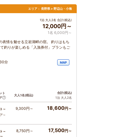
エリア：
長野県 > 野辺山・小海
1泊 大人2名 合計(税込)
12,000円～
1名 6,000円～
の表情を魅せる立岩湖畔の宿。 釣りはもち
して釣りが楽しめる「入漁券付」プランもご
30分
MAP
合計
(税込)
ント
大人1名
(税込)
ア
1泊 大人2名
18,600
9,300円～
円～
ト～
コア～
17,500
8,750円～
円～
ト～