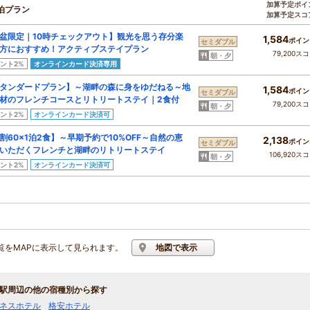
加算予定ポイ
泊プラン
加算予定スコ
盆限定｜10時チェックアウト】観光を思う存分楽
1,584
ポイン
セミダブル
方におすすめ！アクティブステイプラン
79,200ス
朝・夕
ント2%
オンラインカード決済専用
タンダードプラン】～湖畔の森に身をゆだねる～地
1,584
ポイン
セミダブル
材のフレンチコースとリトリートステイ｜2食付
79,200ス
朝・夕
ント2%
オンラインカード決済可
割60×1泊2食】～早期予約で10%OFF～自然の恵
2,138
ポイン
セミダブル
いただくフレンチと湖畔のリトリートステイ
106,920ス
朝・夕
ント2%
オンラインカード決済可
覧をMAPに表示して見られます。
地図で表示
駅周辺の他の宿種別から探す
ネスホテル
格安ホテル