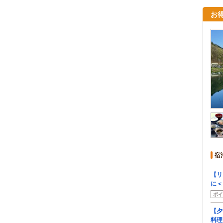
お
宿
【リ
に＜
ポイ
【夕
料理