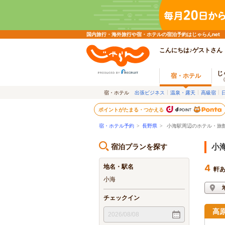
国内旅行・海外旅行や宿・ホテルの宿泊予約はじゃらんnet
こんにちは♪ゲストさん
じ
宿・ホテル
宿・ホテル
出張ビジネス
温泉・露天
高級宿
ポイントがたまる・つかえる
宿・ホテル予約
>
長野県
>
小海駅周辺のホテル・旅
宿泊プランを探す
小
地名・駅名
4
軒
小海
チェックイン
高