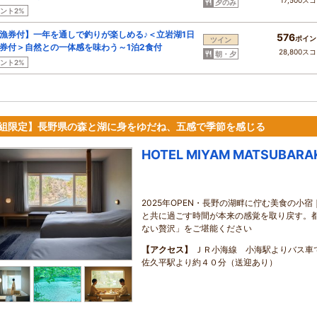
17,500ス
夕のみ
ント2%
漁券付】一年を通しで釣りが楽しめる♪＜立岩湖1日
576
ポイン
ツイン
券付＞自然との一体感を味わう～1泊2食付
28,800ス
朝・夕
ント2%
7組限定】長野県の森と湖に身をゆだね、五感で季節を感じる
HOTEL MIYAM MATSUBARA
2025年OPEN・長野の湖畔に佇む美食の小
と共に過ごす時間が本来の感覚を取り戻す。
ない贅沢」をご堪能ください
【アクセス】
ＪＲ小海線 小海駅よりバス
佐久平駅より約４０分（送迎あり）