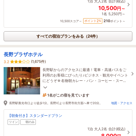
1泊
大人2名
合計(税込)
10,500
円～
1名
5,250円～
210
2
ポイント
%
10,500
スコア～
ポイント～
すべての宿泊プランをみる（24件）
長野プラザホテル
(1,675件)
3.2
長野駅からのアクセスに最適！電車・高速バスをご
利用のお客様にぴったり♪ビジネス・観光やイベント
にどうぞ☆名物朝カレー・パン・コーヒー・スープ
の無料朝食サービス付！(^^)
1名がこの宿を見ています
11時間前に予約されました
長野駅善光寺口より徒歩1分。長野ICより長野市街方面へ車で20分。
地図・アクセス
【朝食付き】スタンダードプラン
ツイン
朝のみ
1泊
大人2名
合計(税込)
8,000