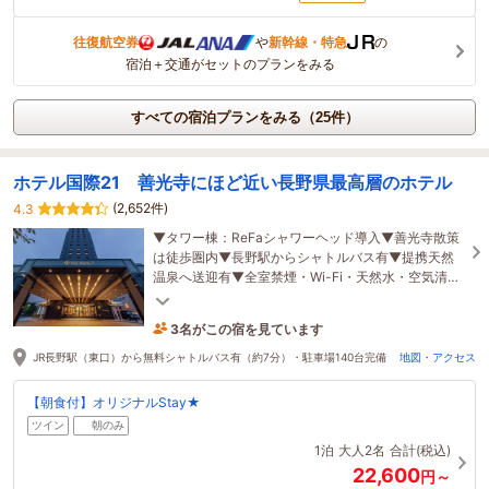
往復航空券
や
新幹線・特急
の
宿泊＋交通がセットのプランをみる
すべての宿泊プランをみる（25件）
ホテル国際21 善光寺にほど近い長野県最高層のホテル
(2,652件)
4.3
▼タワー棟：ReFaシャワーヘッド導入▼善光寺散策
は徒歩圏内▼長野駅からシャトルバス有▼提携天然
温泉へ送迎有▼全室禁煙・Wi-Fi・天然水・空気清浄
機完備▼駐車場完備▼眺望が良いタワー棟・機能性
の南館
3名がこの宿を見ています
7時間前に予約されました
JR長野駅（東口）から無料シャトルバス有（約7分）・駐車場140台完備
地図・アクセス
【朝食付】オリジナルStay★
ツイン
朝のみ
1泊
大人2名
合計(税込)
22,600
円～