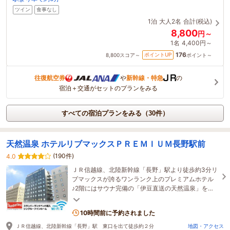
ツイン
食事なし
1泊
大人2名
合計(税込)
8,800
円～
1名
4,400円～
176
ポイントUP
8,800
スコア～
ポイント～
往復航空券
や
新幹線・特急
の
宿泊＋交通がセットのプランをみる
すべての宿泊プランをみる（30件）
天然温泉 ホテルリブマックスＰＲＥＭＩＵＭ長野駅前
(190件)
4.0
ＪＲ信越線、北陸新幹線「長野」駅より徒歩約3分リ
ブマックスが誇るワンランク上のプレミアムホテル
♪2階にはサウナ完備の「伊豆直送の天然温泉」をご
用意。ごゆっくりとお寛ぎ下さい。
10時間前に予約されました
ＪＲ信越線、北陸新幹線「長野」駅 東口を出て徒歩約２分
地図・アクセス