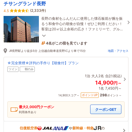
チサングランド長野
(2,333件)
4.5
長野の食材をふんだんに使用した懐石板前が腕を振
るう和食中心の朝食が自慢！ぜひご利用ください！
客室は20㎡以上余裕の広さ！ファミリーで、グルー
プで快適にお過ごしいただけます。小学生まで添い
寝無料！
4名がこの宿を見ています
20分前に予約されました
JR長野駅より徒歩5分 上信越自動車道長野ICより車で15分
地図・アクセス
☆完全禁煙☆評判の手作り【朝食付】プラン
ツイン
朝のみ
1泊
大人2名
合計(税込)
14,900
円～
1名
7,450円～
298
ポイントUP
14,900
スコア～
ポイント～
最大
2,000
円クーポン
クーポンGET
利用条件あり
往復航空券
や
新幹線・特急
の