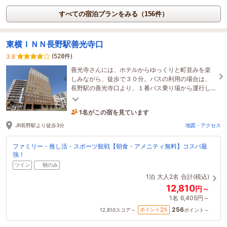
すべての宿泊プランをみる（156件）
東横ＩＮＮ長野駅善光寺口
(528件)
3.8
善光寺さんには、ホテルからゆっくりと町並みを楽
しみながら、徒歩で３０分。バスの利用の場合は、
長野駅の善光寺口より、１番バス乗り場から運行し
ています。
1名がこの宿を見ています
26分前に予約されました
JR長野駅より徒歩3分
地図・アクセス
ファミリー・推し活・スポーツ観戦【朝食・アメニティ無料】コスパ最
強！
ツイン
朝のみ
1泊
大人2名
合計(税込)
12,810
円～
1名
6,405円～
256
2
ポイント
%
12,810
スコア～
ポイント～