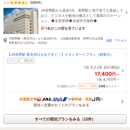
(686件)
4.4
JR長野駅から徒歩1分。長野駅と地下道でも直結して
おり、ビジネスや観光の拠点として最高のロケーシ
ョン。◆全室禁煙◆未就学児無料◆
1名がこの宿を見ています
4時間前に予約されました
JR長野駅（善光寺口）から徒歩約1分。上信越自動車道 長野IC又は須坂
地図・アクセス
長野東ICから約10㎞、約20分。
【JR長野駅 善光寺口を出てすぐ！】スタンダードプラン（朝食付）
ツイン
朝のみ
1泊
大人2名
合計(税込)
17,400
円～
1名
8,700円～
348
2
ポイント
%
17,400
スコア～
ポイント～
往復航空券
や
新幹線・特急
の
宿泊＋交通がセットのプランをみる
すべての宿泊プランをみる（12件）