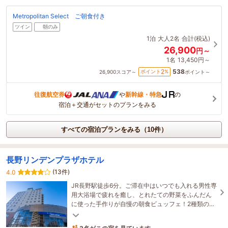
Metropolitan Select ご朝食付き
ツイン
朝のみ
1泊
大人2名
合計(税込)
26,900
円～
1名
13,450円～
538
2
ポイント
%
26,900
スコア～
ポイント～
往復航空券
や
新幹線・特急
の
宿泊＋交通がセットのプランをみる
すべての宿泊プランをみる（10件）
長野リンデンプラザホテル
(13件)
4.0
JR長野駅徒歩6分。ご滞在中はいつでも入れる男性専
用大浴場で疲れを癒し、とれたての野菜をふんだん
に使った手作りが自慢の朝食ビュッフェ！2種類の枕
で快眠をサポート。効率的で快適な出張を実現しま
す。