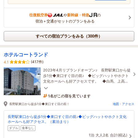
往復航空券
や
新幹線・特急
の
宿泊＋交通がセットのプランをみる
すべての宿泊プランをみる（300件）
ホテルコートランド
(417件)
4.1
2023年4月リブランドオープン♪ 長野駅東口から徒
歩1分◆東口すぐ目の前♪ ◆ビッグハットやホクト
文化ホールへも好アクセスです。 ◆白馬、上高
地、志賀高原へのバスターミナルもすぐそば♪
1名がこの宿を見ています
46分前に予約されました
長野駅東口から徒歩1分◆東口すぐ目の前！
地図・アクセス
長野駅東口から徒歩1分◆東口すぐ目の前♪◆ビッグハットやホクト文化
ホールへも好アクセス。（素泊まり）
ダブル
食事なし
1泊
大人2名
合計(税込)