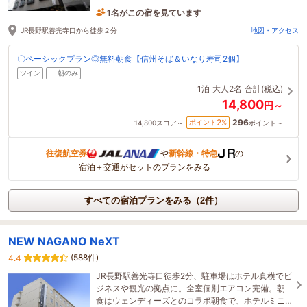
ュレット完備
1名がこの宿を見ています
9時間前に予約されました
JR長野駅善光寺口から徒歩２分
地図・アクセス
〇ベーシックプラン◎無料朝食【信州そば＆いなり寿司2個】
ツイン
朝のみ
1泊
大人2名
合計(税込)
14,800
円～
296
2
ポイント
%
14,800
スコア～
ポイント～
往復航空券
や
新幹線・特急
の
宿泊＋交通がセットのプランをみる
すべての宿泊プランをみる（2件）
NEW NAGANO NeXT
(588件)
4.4
JR長野駅善光寺口徒歩2分、駐車場はホテル真横でビ
ジネスや観光の拠点に。全室個別エアコン完備。朝
食はウェンディーズとのコラボ朝食で、ホテルミニ