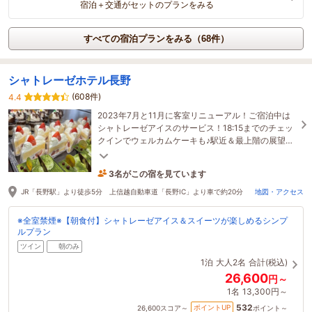
宿泊＋交通がセットのプランをみる
すべての宿泊プランをみる（68件）
シャトレーゼホテル長野
(608件)
4.4
2023年7月と11月に客室リニューアル！ご宿泊中は
シャトレーゼアイスのサービス！18:15までのチェッ
クインでウェルカムケーキも♪駅近＆最上階の展望浴
場で日頃の疲れを癒してリフレッシュ！
3名がこの宿を見ています
25分前に予約されました
JR「長野駅」より徒歩5分 上信越自動車道「長野IC」より車で約20分
地図・アクセス
※全室禁煙※【朝食付】シャトレーゼアイス＆スイーツが楽しめるシンプ
ルプラン
ツイン
朝のみ
1泊
大人2名
合計(税込)
26,600
円～
1名
13,300円～
532
ポイントUP
26,600
スコア～
ポイント～