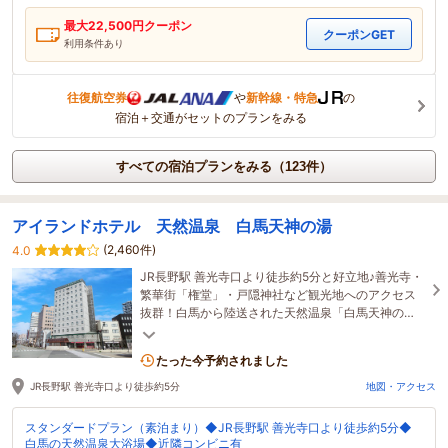
最大
22,500
円クーポン
クーポンGET
利用条件あり
往復航空券
や
新幹線・特急
の
宿泊＋交通がセットのプランをみる
すべての宿泊プランをみる（123件）
アイランドホテル 天然温泉 白馬天神の湯
(2,460件)
4.0
JR長野駅 善光寺口より徒歩約5分と好立地♪善光寺・
繁華街「権堂」・戸隠神社など観光地へのアクセス
抜群！白馬から陸送された天然温泉「白馬天神の
湯」を堪能できます★
たった今予約されました
JR長野駅 善光寺口より徒歩約5分
地図・アクセス
スタンダードプラン（素泊まり）◆JR長野駅 善光寺口より徒歩約5分◆
白馬の天然温泉大浴場◆近隣コンビニ有