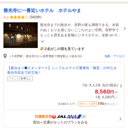
善光寺に一番近いホテル ホテルやま
(362件)
4.0
善光寺までの散歩や、長野の夜も満喫できる。木肌
のぬくもりを感じるいごごちのよい空間。長野市で
もっとも歴史ある老舗ビジネスホテル。全館 wi-fi、
一部ＬＡＮ回線設置部屋有り。
2名がこの宿を見ています
9時間前に予約されました
ＪＲ長野駅、善光寺口から長野電鉄で権堂駅より徒歩3分。
地図・アクセス
【素泊まり■スタンダード】シンプルステイ◇繁華街「権堂」の中心＆
善光寺至近で好立地！
ツイン
食事なし
1泊
大人2名
合計(税込)
8,560
円～
1名
4,280円～
170
2
ポイント
%
8,560
スコア～
ポイント～
往復航空券
の
宿泊＋交通がセットのプランをみる