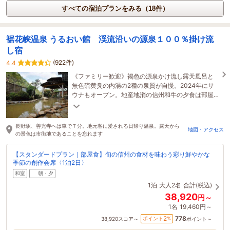
すべての宿泊プランをみる（18件）
裾花峡温泉 うるおい館 渓流沿いの源泉１００％掛け流
し宿
(922件)
4.4
《ファミリー歓迎》褐色の源泉かけ流し露天風呂と
無色硫黄臭の内湯の2種の泉質が自慢。2024年にサ
ウナもオープン。地産地消の信州和牛の夕食は部屋
食で提供します。長野駅・善光寺から車で7分とアク
セスも◎
長野駅、善光寺へは車で７分。地元客に愛される日帰り温泉。露天から
地図・アクセス
の景色は市街地であることを忘れます
【スタンダードプラン｜部屋食】旬の信州の食材を味わう彩り鮮やかな
季節の創作会席〈1泊2日〉
和室
朝・夕
1泊
大人2名
合計(税込)
38,920
円～
1名
19,460円～
778
2
ポイント
%
38,920
スコア～
ポイント～