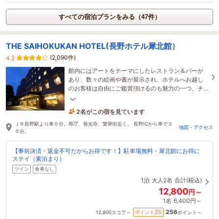
すべての宿泊プランをみる（47件）
THE SAIHOKUKAN HOTEL(長野ホテル犀北館）
(2,090件)
4.2
館内にはアートをテーマにしたレストラン＆バーが
あり、数々の絵画や書が展示され、ホテルへお越し
のお客様は自由にご鑑賞頂けるのも魅力の一つ。チ
ェックアウトは12：00でゆったりお過ごし頂けます
♪
2名がこの宿を見ています
5時間前に予約されました
ＪＲ長野駅より車５分。県庁、善光寺、繁華街近く。 長野ICから車で３
地図・アクセス
０分。
【事前決済・返金不可だからお得です！】駐車場無料・犀北館にお得に
ステイ（素泊まり）
ツイン
食事なし
1泊
大人2名
合計(税込)
12,800
円～
1名
6,400円～
256
2
ポイント
%
12,800
スコア～
ポイント～