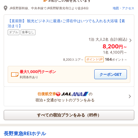
3名がこの宿を見ています
1時間前に予約されました
JR長野新幹線、中央本線でJR長野駅善光寺口より徒歩6分
地図・アクセス
【直前割】 観光ビジネスに最適♪ご滞在中はいつでも入れる大浴場【素
泊まり】
ダブル
食事なし
1泊
大人2名
合計(税込)
8,200
円～
1名
4,100円～
164
ポイントUP
8,200
スコア～
ポイント～
最大
1,000
円クーポン
クーポンGET
利用条件あり
往復航空券
の
宿泊＋交通がセットのプランをみる
すべての宿泊プランをみる（85件）
長野東急REIホテル