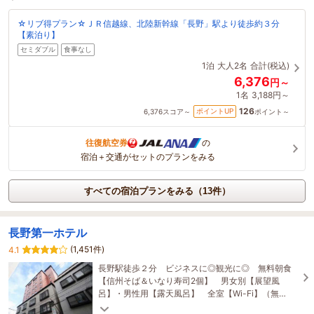
☆リブ得プラン☆ＪＲ信越線、北陸新幹線「長野」駅より徒歩約３分
【素泊り】
セミダブル
食事なし
1泊
大人2名
合計(税込)
6,376
円～
1名
3,188円～
126
ポイントUP
6,376
スコア～
ポイント～
往復航空券
の
宿泊＋交通がセットのプランをみる
すべての宿泊プランをみる（13件）
長野第一ホテル
(1,451件)
4.1
長野駅徒歩２分 ビジネスに◎観光に◎ 無料朝食
【信州そば＆いなり寿司2個】 男女別【展望風
呂】・男性用【露天風呂】 全室【Wi-Fi】（無
料）・ＶＯＤ（ビデオシアター）（有料） ウォシ