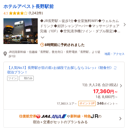
ホテルアベスト長野駅前
(1,242件)
4.1
◆JR長野駅～徒歩1分◆全室無料WiFi◆ウェルカム
ドリンク◆好評シャンプーバー◆マッサージチェア
完備（10F）◆空気清浄機(ツイン・ダブル限定)◆コ
ンビニ1階◆充実の漫画コーナー
8時間前に予約されました
JR北陸新幹線・信越線「長野駅」善光寺口・長野電鉄「長野駅」より徒
地図・アクセス
歩1分
【人気No.1】長野駅が目の前♪お値段でお探しならコレッ♪《朝食付》ご
宿泊プラン！
ツイン
朝のみ
1泊
大人2名
合計(税込)
17,360
円～
1名
8,680円～
346
ポイントUP
17,360
スコア～
ポイント～
往復航空券
や
新幹線・特急
の
宿泊＋交通がセットのプランをみる