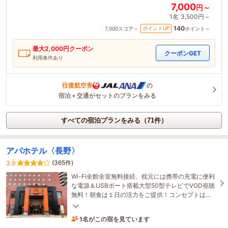
7,000
円～
1名
3,500円～
140
ポイントUP
7,000
スコア～
ポイント～
最大
2,000
円クーポン
クーポンGET
利用条件あり
往復航空券
の
宿泊＋交通がセットのプランをみる
すべての宿泊プランをみる（71件）
アパホテル〈長野〉
(365件)
3.9
Wi-Fi全館全室無料接続、枕元には携帯の充電に便利
な電源＆USBポート搭載大型50型テレビでVOD視聴
無料！朝食は１日の活力をご提供！コンセプトは
「ご当地食材・メニュー×手作り×有機野菜」
1名がこの宿を見ています