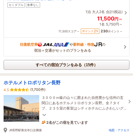
セミダブル
食事なし
1泊
大人2名
合計(税込)
11,500
円～
1名
5,750円～
230
2
ポイント
%
11,500
スコア～
ポイント～
往復航空券
や
新幹線・特急
の
宿泊＋交通がセットのプランをみる
すべての宿泊プランをみる（15件）
ホテルメトロポリタン長野
(1,700件)
4.5
３０００ｍ級の山々に囲まれた自然豊かな信州の玄
関口にあるホテルメトロポリタン長野。全７タイ
プ、２３５室の客室はシティホテルにふさわしいグ
レードと快適さを用意して皆様をお待ちしておりま
す。
2名がこの宿を見ています
10時間前に予約されました
JR長野駅善光寺口左隣接
地図・アクセス