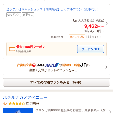
当ホテルはキャッシュレス【期間限定】カップルプラン（食事なし）
セミダブル
食事なし
1泊
大人2名
合計(税込)
9,462
円～
1名
4,731円～
188
2
ポイント
%
9,462
スコア～
ポイント～
最大
1,100
円クーポン
クーポンGET
利用条件あり
往復航空券
や
新幹線・特急
の
宿泊＋交通がセットのプランをみる
すべての宿泊プランをみる（67件）
ホテルナガノアベニュー
(2,558件)
4.4
◇マンガ約10000冊所蔵の図書室。最新刊続々入荷