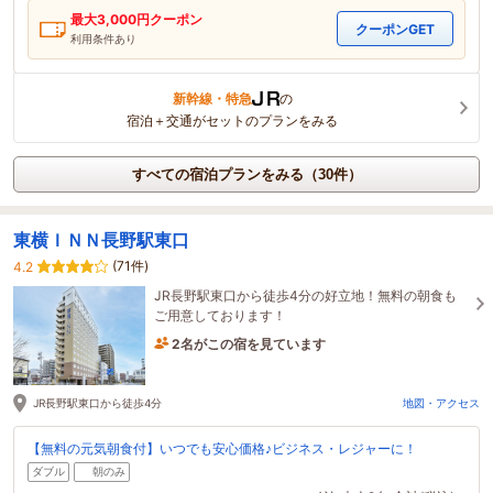
最大
3,000
円クーポン
クーポンGET
利用条件あり
新幹線・特急
の
宿泊＋交通がセットのプランをみる
すべての宿泊プランをみる（30件）
東横ＩＮＮ長野駅東口
(71件)
4.2
JR長野駅東口から徒歩4分の好立地！無料の朝食も
ご用意しております！
2名がこの宿を見ています
7時間前に予約されました
JR長野駅東口から徒歩4分
地図・アクセス
【無料の元気朝食付】いつでも安心価格♪ビジネス・レジャーに！
ダブル
朝のみ