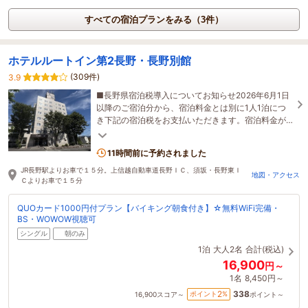
すべての宿泊プランをみる（3件）
ホテルルートイン第2長野・長野別館
(309件)
3.9
■長野県宿泊税導入についてお知らせ2026年6月1日
以降のご宿泊分から、宿泊料金とは別に1人1泊につ
き下記の宿泊税をお支払いただきます。宿泊料金が1
人1泊6,000円以上(税抜料金）…宿泊税：200円
11時間前に予約されました
JR長野駅よりお車で１５分。上信越自動車道長野ＩＣ、須坂・長野東Ｉ
地図・アクセス
Ｃよりお車で１５分
QUOカード1000円付プラン【バイキング朝食付き】☆無料WiFi完備・
BS・WOWOW視聴可
シングル
朝のみ
1泊
大人2名
合計(税込)
16,900
円～
1名
8,450円～
338
2
ポイント
%
16,900
スコア～
ポイント～