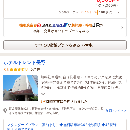
円～
1名
4,000円～
160
2
ポイント
%
8,000
スコア～
ポイント～
往復航空券
や
新幹線・特急
の
宿泊＋交通がセットのプランをみる
すべての宿泊プランをみる（24件）
ホテルトレンド長野
(574件)
3.5
無料駐車場30台（到着順）！車でのアクセスに大変
便利♪善光寺まで車で約7分（徒歩約20分／路線バス
約7分）、権堂まで徒歩約9分☆Wi－Fi館内OK♪洗浄
機能付トイレ全室完備☆コンビニまで徒歩約1分
12時間前に予約されました
須坂長野東ICより長野市街地へ約9km。長野駅下車、タクシー約7分。又
地図・アクセス
は長野電鉄に乗換、権堂駅下車徒歩9分
スタンダードプラン（素泊まり）◆無料駐車場30台(先着順)◆JR長野
駅より車で約6分