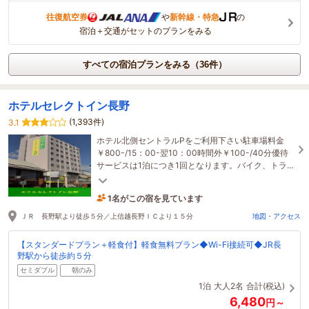
往復航空券
や
新幹線・特急
の
宿泊＋交通がセットのプランをみる
すべての宿泊プランをみる（36件）
ホテルセレクトイン長野
(1,393件)
3.1
ホテル北側セントラルPをご利用下さい駐車場料金
￥800-/15：00-翌10：00時間外￥100-/40分優待
サービスは1泊につき1回となります。バイク、トラ
ック不可、満車の際はご利用頂けません。
1名がこの宿を見ています
26分前に予約されました
ＪＲ 長野駅より徒歩５分／上信越長野ＩＣより１５分
地図・アクセス
【スタンダードプラン＋軽食付】軽食無料プラン◆Wi-Fi接続可◆JR長
野駅から徒歩約５分
セミダブル
朝のみ
1泊
大人2名
合計(税込)
6,480
円～