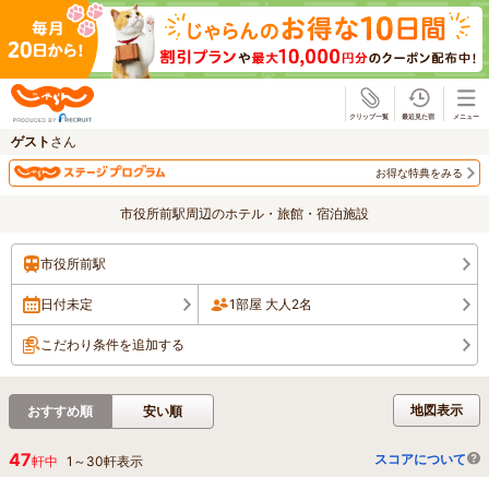
じゃらん
ゲスト
さん
お得な特典をみる
市役所前駅周辺のホテル・旅館・宿泊施設
市役所前駅
日付未定
1部屋 大人2名
こだわり条件を追加する
地図表示
おすすめ順
安い順
47
スコアについて
軒中
1
～
30
軒表示