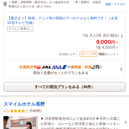
14分前に予約されました
＜電車＞JR長野駅（善光寺口）から徒歩約８分 ＜車＞長野IC・須坂長
地図・アクセス
野東ICから約３０分（約２０km）
【素泊まり】映画・アニメ等の視聴がアパホテルなら無料です！（全室
50型テレビ完備）
ダブル
食事なし
1泊
大人2名
合計(税込)
9,000
円～
1名
4,500円～
180
ポイントUP
9,000
スコア～
ポイント～
往復航空券
や
新幹線・特急
の
宿泊＋交通がセットのプランをみる
すべての宿泊プランをみる（46件）
スマイルホテル長野
(145件)
4.0
★JR長野駅善光寺口より徒歩約3分★手作り豆腐に
お茶漬け、カレーなど和洋取り揃えた朝食バイキン
グが好評♪無料基礎化粧品完備♪サータ社製マットレ