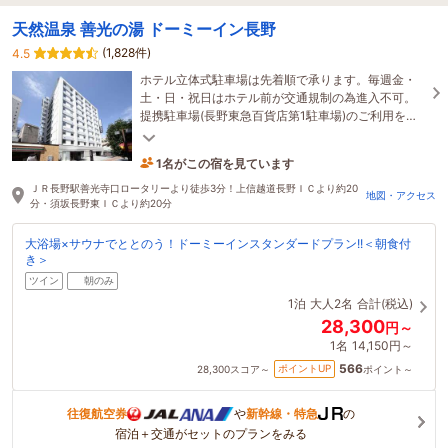
天然温泉 善光の湯 ドーミーイン長野
(1,828件)
4.5
ホテル立体式駐車場は先着順で承ります。毎週金・
土・日・祝日はホテル前が交通規制の為進入不可。
提携駐車場(長野東急百貨店第1駐車場)のご利用をお
願い申し上げます。
1名がこの宿を見ています
27分前に予約されました
ＪＲ長野駅善光寺口ロータリーより徒歩3分！上信越道長野ＩＣより約20
地図・アクセス
分・須坂長野東ＩＣより約20分
大浴場×サウナでととのう！ドーミーインスタンダードプラン!!＜朝食付
き＞
ツイン
朝のみ
1泊
大人2名
合計(税込)
28,300
円～
1名
14,150円～
566
ポイントUP
28,300
スコア～
ポイント～
往復航空券
や
新幹線・特急
の
宿泊＋交通がセットのプランをみる