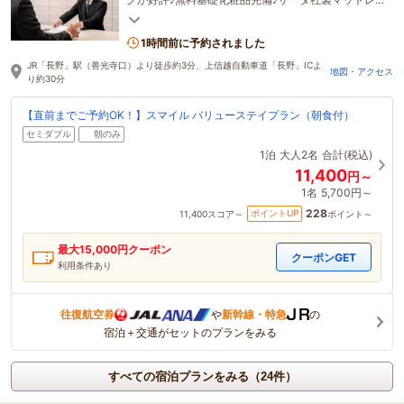
スに清潔で安心なデュベカバー採用♪近隣飲食店も多
数♪
1時間前に予約されました
JR「長野」駅（善光寺口）より徒歩約3分、上信越自動車道「長野」ICよ
地図・アクセス
り約30分
【直前までご予約OK！】スマイル バリューステイプラン（朝食付）
セミダブル
朝のみ
1泊
大人2名
合計(税込)
11,400
円～
1名
5,700円～
228
ポイントUP
11,400
スコア～
ポイント～
最大
15,000
円クーポン
クーポンGET
利用条件あり
往復航空券
や
新幹線・特急
の
宿泊＋交通がセットのプランをみる
すべての宿泊プランをみる（24件）