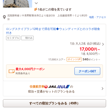
バイキングもお楽しみいただけます。
1名がこの宿を見ています
2時間前に予約されました
北陸新幹線ＪＲ長野駅善光寺口より徒歩2分 上信越道長野ＩＣより約20
地図・アクセス
分
ロングステイプラン12時まで滞在可能◆ウェンディーズとのコラボ朝食
付き
セミダブル
朝のみ
1泊
大人2名
合計(税込)
17,000
円～
1名
8,500円～
340
ポイントUP
17,000
スコア～
ポイント～
最大
4,000
円クーポン
クーポンGET
利用条件あり
往復航空券
の
宿泊＋交通がセットのプランをみる
すべての宿泊プランをみる（49件）