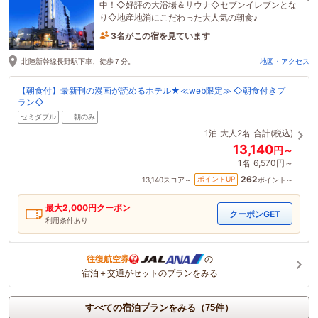
中！◇好評の大浴場＆サウナ◇セブンイレブンとな
り◇地産地消にこだわった大人気の朝食♪
3名がこの宿を見ています
1時間前に予約されました
北陸新幹線長野駅下車、徒歩７分。
地図・アクセス
【朝食付】最新刊の漫画が読めるホテル★≪web限定≫ ◇朝食付きプ
ラン◇
セミダブル
朝のみ
1泊
大人2名
合計(税込)
13,140
円～
1名
6,570円～
262
ポイントUP
13,140
スコア～
ポイント～
最大
2,000
円クーポン
クーポンGET
利用条件あり
往復航空券
の
宿泊＋交通がセットのプランをみる
すべての宿泊プランをみる（75件）