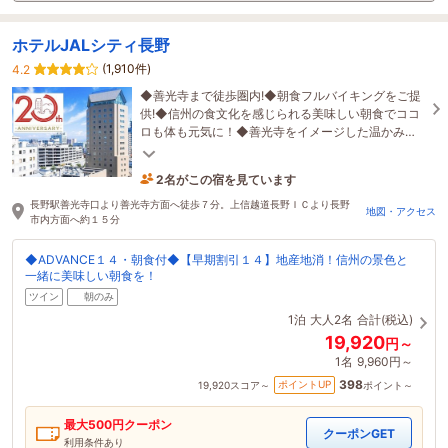
ホテルJALシティ長野
(1,910件)
4.2
◆善光寺まで徒歩圏内!◆朝食フルバイキングをご提
供!◆信州の食文化を感じられる美味しい朝食でココ
ロも体も元気に！◆善光寺をイメージした温かみの
あるJフロアー客室でワンランク上のご滞在を
2名がこの宿を見ています
9時間前に予約されました
長野駅善光寺口より善光寺方面へ徒歩７分。上信越道長野ＩＣより長野
地図・アクセス
市内方面へ約１５分
◆ADVANCE１４・朝食付◆【早期割引１４】地産地消！信州の景色と
一緒に美味しい朝食を！
ツイン
朝のみ
1泊
大人2名
合計(税込)
19,920
円～
1名
9,960円～
398
ポイントUP
19,920
スコア～
ポイント～
最大
500
円クーポン
クーポンGET
利用条件あり