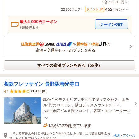
1名
11,300円～
452
ポイントUP
22,600
スコア～
ポイント～
最大
4,000
円クーポン
クーポンGET
利用条件あり
往復航空券
や
新幹線・特急
の
宿泊＋交通がセットのプランをみる
すべての宿泊プランをみる（56件）
相鉄フレッサイン 長野駅善光寺口
(1,441件)
4.1
駅からペデストリアンデッキで楽々アクセス。ホテ
ル1階にローソン、隣はディスカウントストア。
Nacs末広ビル５階フロント。客室・エレベーターは
カードキーで万全セキュリティー。フリーアメニテ
ィも充実。
1名がこの宿を見ています
6時間前に予約されました
ＪＲ長野駅善光寺口より徒歩２分Nacs末広ビル５階。上信越自動車道長
地図・アクセス
野ＩＣより長野駅方面へ約２０分。