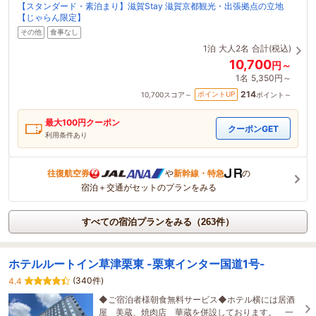
【スタンダード・素泊まり】滋賀Stay 滋賀京都観光・出張拠点の立地
【じゃらん限定】
その他
食事なし
1泊
大人2名
合計(税込)
10,700
円～
1名
5,350円～
214
ポイントUP
10,700
スコア～
ポイント～
最大
100
円クーポン
クーポンGET
利用条件あり
往復航空券
や
新幹線・特急
の
宿泊＋交通がセットのプランをみる
すべての宿泊プランをみる（263件）
ホテルルートイン草津栗東 -栗東インター国道1号-
(340件)
4.4
◆ご宿泊者様朝食無料サービス◆ホテル横には居酒
屋 美蔵、焼肉店 華蔵を併設しております。 一