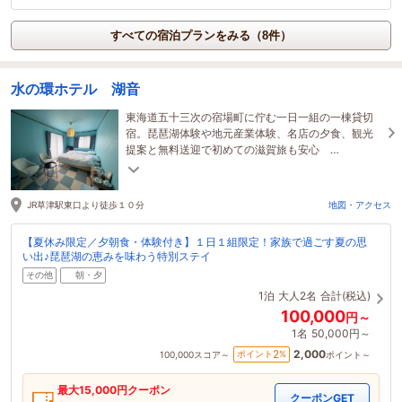
すべての宿泊プランをみる（8件）
水の環ホテル 湖音
東海道五十三次の宿場町に佇む一日一組の一棟貸切
宿。琵琶湖体験や地元産業体験、名店の夕食、観光
提案と無料送迎で初めての滋賀旅も安心
https://youtu.be/Qau468nCcn0
JR草津駅東口より徒歩１０分
地図・アクセス
【夏休み限定／夕朝食・体験付き】１日１組限定！家族で過ごす夏の思
い出♪琵琶湖の恵みを味わう特別ステイ
その他
朝・夕
1泊
大人2名
合計(税込)
100,000
円～
1名
50,000円～
2,000
2
ポイント
%
100,000
スコア～
ポイント～
最大
15,000
円クーポン
クーポンGET