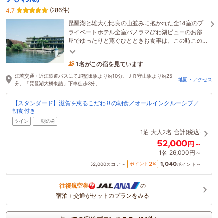
(286件)
4.7
琵琶湖と雄大な比良の山並みに抱かれた全14室のプ
ライベートホテル全室パノラマびわ湖ビューのお部
屋でゆったりと寛ぐひとときお食事は、この時この
場所でしか味わえない滋賀の旬の恵みをお届け致し
ます
1名がこの宿を見ています
6時間前に予約されました
江若交通・近江鉄道バスにてJR堅田駅より約10分、ＪＲ守山駅より約25
地図・アクセス
分。「琵琶湖大橋東詰」下車徒歩3分。
【スタンダード】滋賀を恵るこだわりの朝食／オールインクルーシブ／
朝食付き
ツイン
朝のみ
1泊
大人2名
合計(税込)
52,000
円～
1名
26,000円～
1,040
2
ポイント
%
52,000
スコア～
ポイント～
往復航空券
の
宿泊＋交通がセットのプランをみる