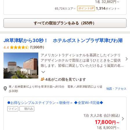
1名
32,862円～
1,314
ポイントUP
65,724
スコア～
ポイント～
すべての宿泊プランをみる（265件）
JR草津駅から30秒！ ホテルボストンプラザ草津びわ湖
(1,996件)
4.4
アメリカントラディショナルを基調としたインテリ
アデザインホテルで普段とは違うひとときをご提供
致します。皆様に満足していただけるよう滋賀の名
産品を取りそろえた朝食で優雅な1日の始まりを…
4名がこの宿を見ています
2時間前に予約されました
車／名神栗東ICよりR1を草津方面へ約15分 電車／JR草津駅西口より徒
地図・アクセス
歩30秒
●お得なシンプルステイプラン＜朝食付＞ ◆全室Wi-fi完備◆
ツイン
朝のみ
1泊
大人2名
合計(税込)
17,800
円～
1名
8,900円～