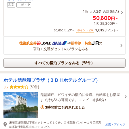
和室
朝・夕
1泊
大人2名
合計(税込)
50,600
円～
1名
25,300円～
1,012
2
ポイント
%
50,600
スコア～
ポイント～
往復航空券
や
新幹線・特急
の
宿泊＋交通がセットのプランをみる
すべての宿泊プランをみる（58件）
ホテル琵琶湖プラザ（ＢＢＨホテルグループ）
(59件)
3.7
琵琶湖畔、ビワイチの宿泊に最適。自転車をお部屋
まで持ち込み可能です。コンビニ徒歩5分♪
3時間前に予約されました
JR湖西線堅田駅下車タクシーにて１０分。名神栗東インターより琵琶湖
地図・アクセス
大橋取付道路経由車にて３０分。