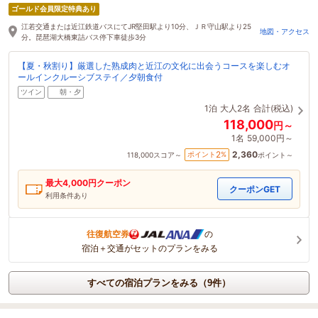
ゴールド会員限定特典あり
江若交通または近江鉄道バスにてJR堅田駅より10分、ＪＲ守山駅より25
地図・アクセス
分。琵琶湖大橋東詰バス停下車徒歩3分
【夏・秋割り】厳選した熟成肉と近江の文化に出会うコースを楽しむオ
ールインクルーシブステイ／夕朝食付
ツイン
朝・夕
1泊
大人2名
合計(税込)
118,000
円～
1名
59,000円～
2,360
2
ポイント
%
118,000
スコア～
ポイント～
最大
4,000
円クーポン
クーポンGET
利用条件あり
往復航空券
の
宿泊＋交通がセットのプランをみる
すべての宿泊プランをみる（9件）