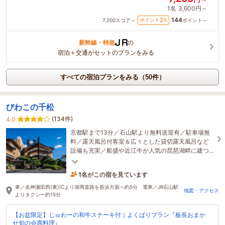
1名
3,600円～
144
2
ポイント
%
7,200
スコア～
ポイント～
新幹線・特急
の
宿泊＋交通がセットのプランをみる
すべての宿泊プランをみる（50件）
びわこの千松
(134件)
4.0
京都駅まで13分／石山駅より無料送迎有／駐車場無
料／露天風呂付客室＆広々とした貸切露天風呂など
設備も充実／船盛や近江牛が人気の琵琶湖畔に建つ
料理自慢の宿
1名がこの宿を見ています
1時間前に予約されました
車／名神瀬田西(東)ICより湖周道路を長浜方面へ約5分 電車／JR石山駅
地図・アクセス
よりタクシー約15分
【お盆限定】じゅわーの和牛ステーキ付｜よくばりプラン『板長おまか
せ旬の会席料理』