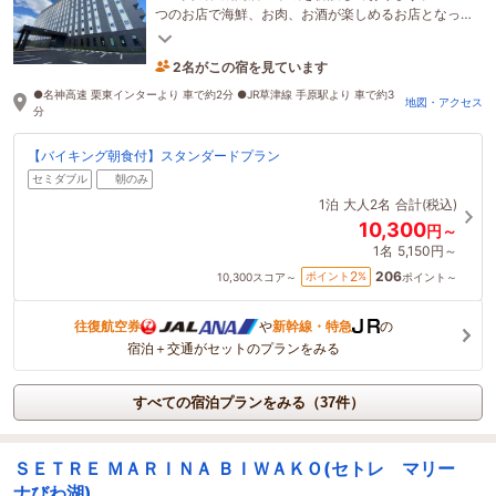
つのお店で海鮮、お肉、お酒が楽しめるお店となっ
ております。
2名がこの宿を見ています
25分前に予約されました
●名神高速 栗東インターより 車で約2分 ●JR草津線 手原駅より 車で約3
地図・アクセス
分
【バイキング朝食付】スタンダードプラン
セミダブル
朝のみ
1泊
大人2名
合計(税込)
10,300
円～
1名
5,150円～
206
2
ポイント
%
10,300
スコア～
ポイント～
往復航空券
や
新幹線・特急
の
宿泊＋交通がセットのプランをみる
すべての宿泊プランをみる（37件）
ＳＥＴＲＥ ＭＡＲＩＮＡ ＢＩＷＡＫＯ(セトレ マリー
ナびわ湖)