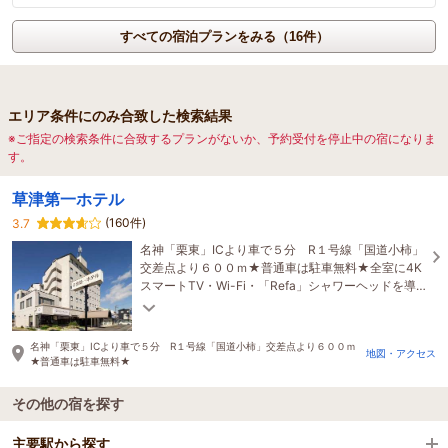
すべての宿泊プランをみる（16件）
エリア条件にのみ合致した検索結果
※ご指定の検索条件に合致するプランがないか、予約受付を停止中の宿になりま
す。
草津第一ホテル
(160件)
3.7
名神「栗東」ICより車で５分 R１号線「国道小柿」
交差点より６００ｍ★普通車は駐車無料★全室に4K
スマートTV・Wi-Fi・「Refa」シャワーヘッドを導
入
名神「栗東」ICより車で５分 R１号線「国道小柿」交差点より６００ｍ
地図・アクセス
★普通車は駐車無料★
その他の宿を探す
主要駅から探す