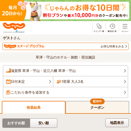
じゃらん
ゲスト
さん
お得な特典をみる
草津・守山のホテル・旅館・宿泊施設
滋賀県 草津・守山・近江八幡 草津・守山
日付未定
1部屋 大人2名
こだわり条件を追加する
検索結果
クーポン
地図表示
おすすめ順
安い順