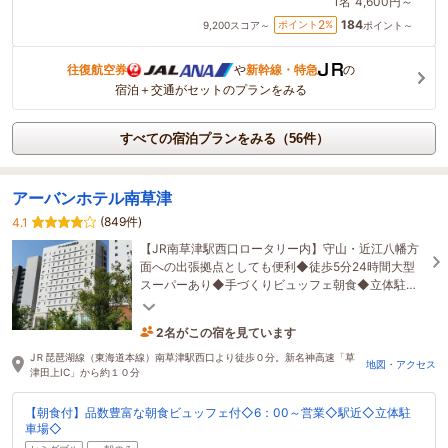
1名
4,600円～
184
2
ポイント
%
9,200
スコア～
ポイント～
往復航空券
や
新幹線・特急
の
宿泊＋交通がセットのプランをみる
すべての宿泊プランをみる（56件）
アーバンホテル南草津
(849件)
4.1
【JR南草津駅西口ロータリー内】守山・近江八幡方
面への出張拠点としても便利◆徒歩5分24時間大型
スーパーあり◆手づくりビュッフェ朝食◆立体駐車
場（先着順）◆駅前でありながら静かな環境で快適
ステイ
2名がこの宿を見ています
2時間前に予約されました
JＲ琵琶湖線（東海道本線）南草津駅西口より徒歩０分。新名神高速「草
地図・アクセス
津田上IC」から約１０分
【朝食付】品数豊富な朝食ビュッフェ付◇6：00～営業◇駅近◇立体駐
車場◇