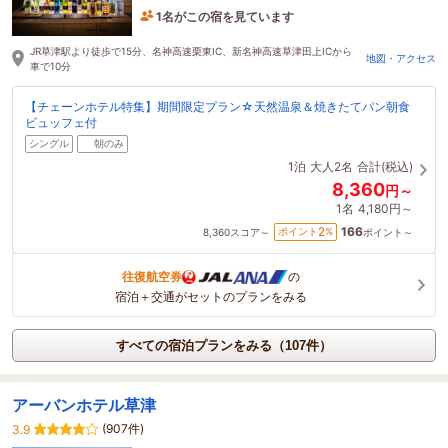
1名がこの宿を見ています
1時間前に予約されました
JR草津駅より徒歩で15分、名神高速栗東IC、新名神高速草津田上ICから
地図・アクセス
車で10分
【チェーンホテル特集】期間限定プラン☆天然温泉＆焼きたてパン朝食
ビュッフェ付
シングル
朝のみ
1泊
大人2名
合計(税込)
8,360
円～
1名
4,180円～
166
2
ポイント
%
8,360
スコア～
ポイント～
往復航空券
の
宿泊＋交通がセットのプランをみる
すべての宿泊プランをみる（107件）
アーバンホテル草津
(907件)
3.9