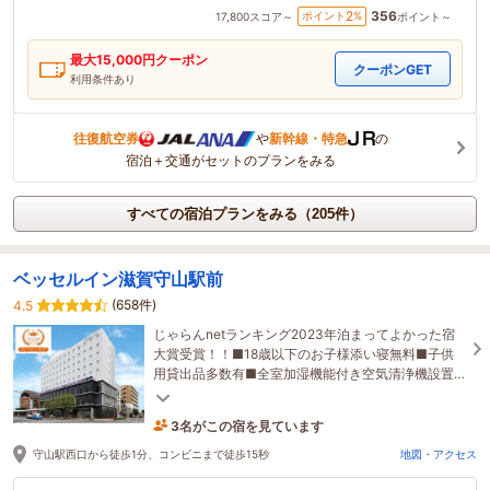
356
2
ポイント
%
17,800
スコア～
ポイント～
最大
15,000
円クーポン
クーポンGET
利用条件あり
往復航空券
や
新幹線・特急
の
宿泊＋交通がセットのプランをみる
すべての宿泊プランをみる（205件）
ベッセルイン滋賀守山駅前
(658件)
4.5
じゃらんnetランキング2023年泊まってよかった宿
大賞受賞！！■18歳以下のお子様添い寝無料■子供
用貸出品多数有■全室加湿機能付き空気清浄機設置■
全室でWi-Fi無料
3名がこの宿を見ています
22分前に予約されました
守山駅西口から徒歩1分、コンビニまで徒歩15秒
地図・アクセス