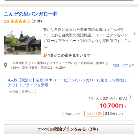
こんぜの里バンガロー村
(31件)
3.8
豊かな自然に恵まれた栗東市の金勝山（こんぜや
ま）にある自炊型の宿泊施設。ヨーロピアンなバン
ガローはプライベート別荘のような雰囲気です。ご
家族連れや仲間同士で気軽にアウトドアライフを満
喫！
1名がこの宿を見ています
20時間前に予約されました
ＪＲ草津駅又はＪＲ栗東駅よりタクシーで約20分／名神高速・栗東ICよ
地図・アクセス
り20分、新名神高速・信楽ICより約25分
4人棟【素泊り】自炊OK★ヨーロピアンなバンガローに泊まって気軽に
アウトドアライフを満喫
その他
食事なし
1泊
大人2名
合計(税込)
10,700
円～
214
2
ポイント
%
10,700
スコア～
ポイント～
すべての宿泊プランをみる（3件）