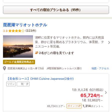
すべての宿泊プランをみる（95件）
琵琶湖マリオットホテル
(323件)
3.9
湖畔に位置するマリオットホテル。館内には天然温
泉、静かに星を眺めるプラネタリウム、体育館、テ
ニスコート等完備。
2名がこの宿を見ています
2時間前に予約されました
ゴールド会員限定特典あり
琵琶湖大橋東詰より北へ車で5分 JR堅田駅無料シャトルバス運行
地図・アクセス
【美食和コース】OHMI Cuisine Japanese(2食付)
ツイン
朝・夕
1泊
大人2名
合計(税込)
65,724
円～
1名
32,862円～
1,314
ポイントUP
65,724
スコア～
ポイント～