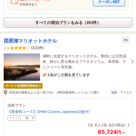
クーポンGET
利用条件あり
すべての宿泊プランをみる（263件）
琵琶湖マリオットホテル
PR
(323件)
3.9
湖畔に位置するマリオットホテル。館内には天然温
泉、静かに星を眺めるプラネタリウム、体育館、テ
ニスコート等完備。
2名がこの宿を見ています
2時間前に予約されました
ゴールド会員限定特典あり
琵琶湖大橋東詰より北へ車で5分 JR堅田駅無料シャトルバス運行
地図・アクセス
注目プラン
【美食和コース】OHMI Cuisine Japanese(2食付)
ツイン
朝・夕
1泊
大人2名
合計(税込)
65,724
円～