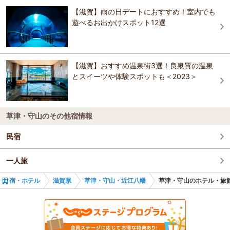
3.6
滋賀農業公園ブルーメの丘
【滋賀】雨の日デートにおすすめ！室内でも
アズイン東近江能登川駅前
ビジネス グリーンホテル八日市
50品種5000本の日本のあじさいと50品種5000本の西洋あじさい。
遊べるお出かけスポット12選
休暇村 近江八幡
多賀大社
おすすめの観光スポットガイドを見る
ビジネス第一ホテル
休暇村 近江八幡
近江八幡 まちや倶楽部（旧名称：MACHIYA INN近
【滋賀】おすすめ温泉街3選！良泉質の温泉
江八幡）
ホテルニューオウミ
とスイーツや体験スポットも＜2023＞
近江八幡 まちや倶楽部（旧名称：MACHIYA INN近
Little Birds Hostel 近江八幡
江八幡）
コンフォートイン近江八幡
Tabist ビジネス旅館 はざま
ビジネス旅館 長栄荘
草津・守山のその他宿情報
ＡＢホテル近江八幡
民宿
ビジネス旅館 長栄荘
ホテルニューオウミ
一人旅
ホテルニューオウミ
コンフォートイン近江八幡
宿・ホテル
滋賀県
草津・守山・近江八幡
草津・守山のホテル・旅
ＡＢホテル近江八幡