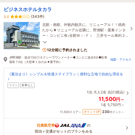
ビジネスホテルタカラ
(343件)
3.0
北館・南館、外観内観共に、リニューアル！！焼肉
たから★リニューアル近隣に、野洲駅・栗東インタ
ー・コンビニ有♪全館Ｗｉ-Ｆｉ 三井モール車約２
０分大型車１台のみ／Ｐ予約（不可日も有）
12分前に予約されました
JR野洲駅・徒歩13分◎タクシーでワンメーター●コンビニ徒歩5分●駐車
地図・アクセス
場有７0台（大型車１台のみ★要予約）
《素泊まり》シンプル＆快適ステイプラン｜便利な立地で自由な滞在を
♪
ツイン
食事なし
1泊
大人2名
合計(税込)
11,500
円～
1名
5,750円～
230
ポイントUP
11,500
スコア～
ポイント～
往復航空券
の
宿泊＋交通がセットのプランをみる