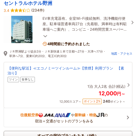
セントラルホテル野洲
(234件)
3.4
EV車充電器有。全室Wi-Fi接続無料、洗浄機能付便
座。駐車場普通車両27台（先着順。満車時は有料駐
車場へご案内）、コンビニ・24時間営業スーパー徒
歩圏内、京都観光(京都駅までJR利用約30分)にも便
利。
4時間前に予約されました
ＪＲ野洲駅より徒歩2分・ＪＲ新快速１本で京都へ27分・大津へ17分・
地図・アクセス
草津へ7分、栗東IC約20分、竜王IC約30分
【便利な駅近】≪エコノミーツインルーム≫【禁煙】利用プラン 【素
泊り】
ツイン
食事なし
1泊
大人2名
合計(税込)
12,000
円～
240
2
ポイント
%
12,000
スコア～
ポイント～
往復航空券
や
新幹線・特急
の
宿泊＋交通がセットのプランをみる
すべての宿泊プランをみる（4件）