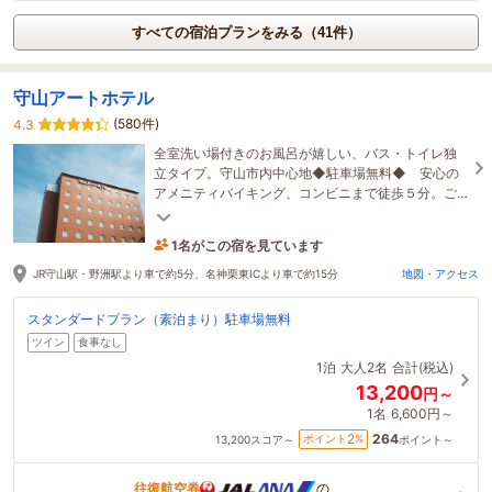
すべての宿泊プランをみる（41件）
守山アートホテル
(580件)
4.3
全室洗い場付きのお風呂が嬉しい、バス・トイレ独
立タイプ。守山市内中心地◆駐車場無料◆ 安心の
アメニティバイキング、コンビニまで徒歩５分。ご
家族におすすめの和室もございます。
1名がこの宿を見ています
6時間前に予約されました
JR守山駅・野洲駅より車で約5分、名神栗東ICより車で約15分
地図・アクセス
スタンダードプラン（素泊まり）駐車場無料
ツイン
食事なし
1泊
大人2名
合計(税込)
13,200
円～
1名
6,600円～
264
2
ポイント
%
13,200
スコア～
ポイント～
往復航空券
の