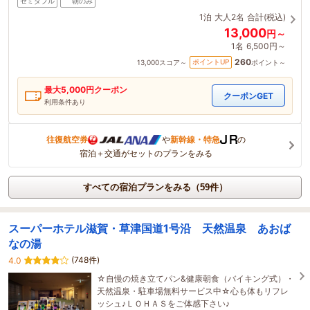
セミダブル
朝のみ
1泊
大人2名
合計(税込)
13,000
円～
1名
6,500円～
260
ポイントUP
13,000
スコア～
ポイント～
最大
5,000
円クーポン
クーポンGET
利用条件あり
往復航空券
や
新幹線・特急
の
宿泊＋交通がセットのプランをみる
すべての宿泊プランをみる（59件）
スーパーホテル滋賀・草津国道1号沿 天然温泉 あおば
なの湯
(748件)
4.0
☆自慢の焼き立てパン&健康朝食（バイキング式）・
天然温泉・駐車場無料サービス中☆心も体もリフレ
ッシュ♪ＬＯＨＡＳをご体感下さい♪