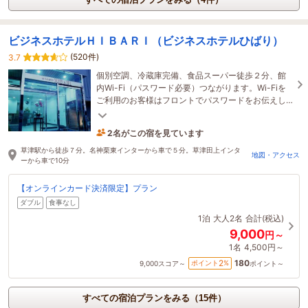
ビジネスホテルＨＩＢＡＲＩ（ビジネスホテルひばり）
(520件)
3.7
個別空調、冷蔵庫完備、食品スーパー徒歩２分、館
内Wi-Fi（パスワード必要）つながります。Wi-Fiを
ご利用のお客様はフロントでパスワードをお伝えし
ます
2名がこの宿を見ています
たった今予約されました
草津駅から徒歩７分。名神栗東インターから車で５分。草津田上インタ
地図・アクセス
ーから車で10分
【オンラインカード決済限定】プラン
ダブル
食事なし
1泊
大人2名
合計(税込)
9,000
円～
1名
4,500円～
180
2
ポイント
%
9,000
スコア～
ポイント～
すべての宿泊プランをみる（15件）