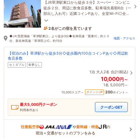
【JR草津駅東口から徒歩３分】スーパー・コンビニ
徒歩２分。周辺に飲食店多数。駐車場先着順6台（一
部出し入れ可）近隣コインPあり。全室Wi-Fi◎全館
禁煙。16～18時ハッピーアワー開催！生ビール♪
2名がこの宿を見ています
2時間前に予約されました
◆JＲ琵琶湖線「草津駅東口」より徒歩3分◆名神高速「栗東IC」約１０
地図・アクセス
分、新名神高速「草津田上IC」約15分
【宿泊のみ】草津駅から徒歩3分◇徒歩圏内100台コインPあり◇周辺飲
食店多数
セミダブル
食事なし
1泊
大人2名
合計(税込)
10,000
円～
1名
5,000円～
200
ポイントUP
10,000
スコア～
ポイント～
最大
5,000
円クーポン
クーポンGET
利用条件あり
往復航空券
や
新幹線・特急
の
宿泊＋交通がセットのプランをみる