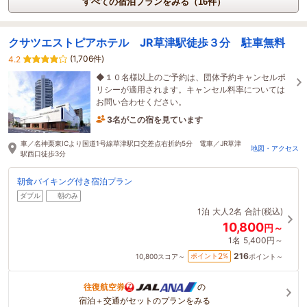
すべての宿泊プランをみる（16件）
クサツエストピアホテル JR草津駅徒歩３分 駐車無料
(1,706件)
4.2
◆１０名様以上のご予約は、団体予約キャンセルポ
リシーが適用されます。キャンセル料率については
お問い合わせください。
3名がこの宿を見ています
たった今予約されました
車／名神栗東ICより国道1号線草津駅口交差点右折約5分 電車／JR草津
地図・アクセス
駅西口徒歩3分
朝食バイキング付き宿泊プラン
ダブル
朝のみ
1泊
大人2名
合計(税込)
10,800
円～
1名
5,400円～
216
2
ポイント
%
10,800
スコア～
ポイント～
往復航空券
の
宿泊＋交通がセットのプランをみる