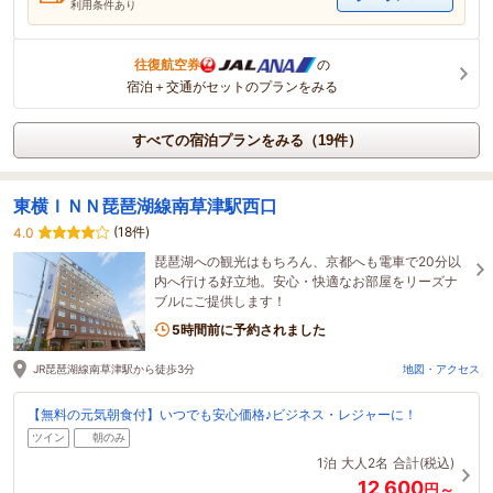
利用条件あり
往復航空券
の
宿泊＋交通がセットのプランをみる
すべての宿泊プランをみる（19件）
東横ＩＮＮ琵琶湖線南草津駅西口
(18件)
4.0
琵琶湖への観光はもちろん、京都へも電車で20分以
内へ行ける好立地。安心・快適なお部屋をリーズナ
ブルにご提供します！
5時間前に予約されました
JR琵琶湖線南草津駅から徒歩3分
地図・アクセス
【無料の元気朝食付】いつでも安心価格♪ビジネス・レジャーに！
ツイン
朝のみ
1泊
大人2名
合計(税込)
12,600
円～