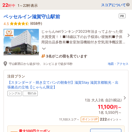
22
スコアについて
軒中
1
～
22
軒表示
ベッセルイン滋賀守山駅前
PR
(658件)
4.5
じゃらんnetランキング2023年泊まってよかった宿
大賞受賞！！■18歳以下のお子様添い寝無料■子供
用貸出品多数有■全室加湿機能付き空気清浄機設置■
全室でWi-Fi無料
3名がこの宿を見ています
22分前に予約されました
守山駅西口から徒歩1分、コンビニまで徒歩15秒
地図・アクセス
注目プラン
【スタンダード・焼き立てパンの朝食付】滋賀Stay 滋賀京都観光・出
張拠点の立地【じゃらん限定】
シングル
朝のみ
1泊
大人2名
合計(税込)
11,100
円～
1名
5,550円～
222
ポイントUP
11,100
スコア～
ポイント～
最大
100
円クーポン