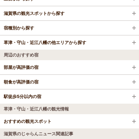
滋賀県の観光スポットから探す
草津駅
宿種別から探す
守山駅
滋賀県立琵琶湖博物館
草津・守山・近江八幡の他エリアから探す
南草津駅
特別史跡彦根城跡
ビジネスホテル
周辺のおすすめ宿
野洲駅
三井アウトレットパーク 滋賀竜王
旅館
近江八幡
部屋が高評価の宿
栗東駅
佐川美術館
格安ホテル
永源寺温泉八風の湯 宿「八風別館」
朝食が高評価の宿
手原駅
安土城跡
永源寺温泉八風の湯 宿「八風別館」
駅徒歩5分以内の宿
【グリーンホテルYes近江八幡】露天風呂 大浴場＆
黒壁スクエア
名物朝カレー
草津・守山・近江八幡の観光情報
ホテルはちまん
【グリーンホテルYes近江八幡】露天風呂 大浴場＆
びわ湖バレイ
ホテルルートイン東近江八日市駅前
名物朝カレー
おすすめの観光スポット
ホテルルートイン東近江八日市駅前
水郷めぐり(近江八幡和船観光協同組合)
アズイン東近江能登川駅前
滋賀県のじゃらんニュース関連記事
アズイン東近江能登川駅前
もりやま芦刈園