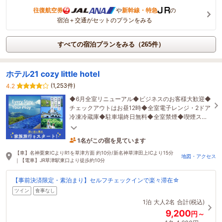
往復航空券
や
新幹線・特急
の
宿泊＋交通がセットのプランをみる
すべての宿泊プランをみる（265件）
ホテル21 cozy little hotel
(1,253件)
4.2
◆6月全室リニューアル◆ビジネスのお客様大歓迎◆
チェックアウトはお昼12時◆全室電子レンジ・2ドア
冷凍冷蔵庫◆駐車場終日無料◆全室禁煙◆喫煙スペ
ースあり◆無料の美容貸出アメニティ多数
1名がこの宿を見ています
4時間前に予約されました
【車】名神栗東ICよりR1を草津方面 約10分/新名神草津田上ICより15分
地図・アクセス
｜【電車】JR草津駅東口より徒歩約10分
【事前決済限定・素泊まり】セルフチェックインで楽々滞在☆
ツイン
食事なし
1泊
大人2名
合計(税込)
9,200
円～