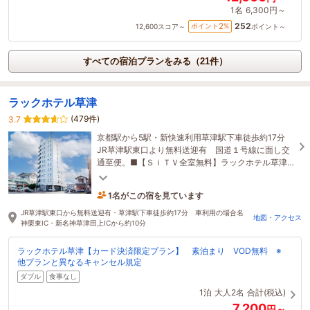
1名
6,300円～
252
2
ポイント
%
12,600
スコア～
ポイント～
すべての宿泊プランをみる（21件）
ラックホテル草津
(479件)
3.7
京都駅から5駅・新快速利用草津駅下車徒歩約17分
JR草津駅東口より無料送迎有 国道１号線に面し交
通至便。■【ＳｉＴＶ全室無料】ラックホテル草津
ではルームシアターが全室無料視聴いただけます
■
1名がこの宿を見ています
5時間前に予約されました
JR草津駅東口から無料送迎有・草津駅下車徒歩約17分 車利用の場合名
地図・アクセス
神栗東IC・新名神草津田上ICから約10分
ラックホテル草津【カード決済限定プラン】 素泊まり VOD無料 ※
他プランと異なるキャンセル規定
ダブル
食事なし
1泊
大人2名
合計(税込)
7,200
円～