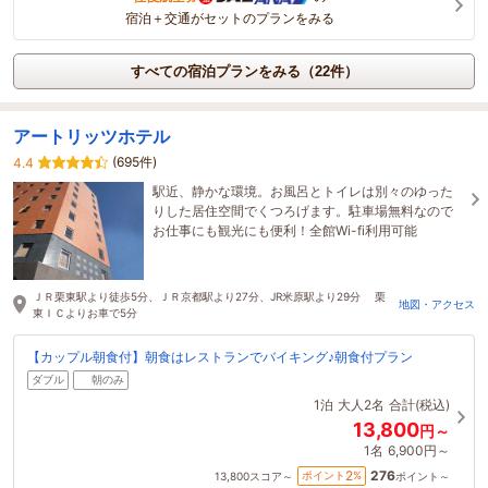
宿泊＋交通がセットのプランをみる
すべての宿泊プランをみる（22件）
アートリッツホテル
(695件)
4.4
駅近、静かな環境。お風呂とトイレは別々のゆった
りした居住空間でくつろげます。駐車場無料なので
お仕事にも観光にも便利！全館Wi-fi利用可能
ＪＲ栗東駅より徒歩5分、ＪＲ京都駅より27分、JR米原駅より29分 栗
地図・アクセス
東ＩＣよりお車で5分
【カップル朝食付】朝食はレストランでバイキング♪朝食付プラン
ダブル
朝のみ
1泊
大人2名
合計(税込)
13,800
円～
1名
6,900円～
276
2
ポイント
%
13,800
スコア～
ポイント～