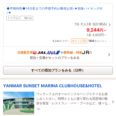
◆早期特割◆14日前までの早期予約が断然お得♪★朝食バイキング付
♪★
トリプル
朝のみ
1泊
大人2名
合計(税込)
9,244
円～
1名
4,622円～
184
2
ポイント
%
9,244
スコア～
ポイント～
往復航空券
や
新幹線・特急
の
宿泊＋交通がセットのプランをみる
すべての宿泊プランをみる（12件）
YANMAR SUNSET MARINA CLUBHOUSE&HOTEL
ワンランク上のオールインクルーシブステイをお楽
しみください。時間とともに移り変わる琵琶湖の眺
望を客室・レストラン・バー・プールなど、様々な
空間で満喫しながらお過ごしいただけます。