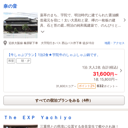
奈の音
薬草のまち、宇陀で、明治時代に建てられた醤油醸
造蔵元を宿に！太い大黒柱と梁、欅の一枚板の建
具、石と苔の庭...明治の純和風建築で、のんびりとし
た時間を！
近鉄大阪線 榛原駅下車 大宇陀行きバス 西山バス停下車 徒歩15分
地図・アクセス
【牛しゃぶプラン】1泊2食★宇陀牛のしゃぶしゃぶ鍋です。
和室
朝・夕
1泊
大人2名
合計(税込)
31,600
円～
1名
15,800円～
632
2
ポイント
%
31,600
スコア～
ポイント～
すべての宿泊プランをみる（4件）
Ｔｈｅ ＥＸＰ Ｙａｃｈｉｙｏ
三重県との県境に位置する奈良室生で癒やされ旅！