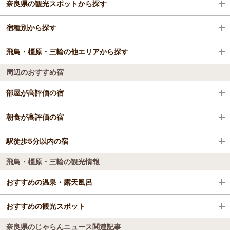
奈良県の観光スポットから探す
榛原駅
宿種別から探す
室生口大野駅
奈良公園
飛鳥・橿原・三輪の他エリアから探す
東大寺
ビジネスホテル
周辺のおすすめ宿
法隆寺
旅館
飛鳥・橿原・三輪
部屋が高評価の宿
ならまち
格安ホテル
グランドメルキュール奈良橿原
朝食が高評価の宿
国営平城宮跡歴史公園
グランドメルキュール奈良橿原
駅徒歩5分以内の宿
東横ＩＮＮ奈良王寺駅南口
興福寺
飛鳥・橿原・三輪の観光情報
グランドメルキュール奈良橿原
カフェ＆ペンション飛鳥
薬師寺
ビジネス観光ホテル河合
おすすめの温泉・露天風呂
東横ＩＮＮ奈良王寺駅南口
唐招提寺
ホテルルートイン桜井駅前
ホテルルートイン桜井駅前
おすすめの観光スポット
美榛温泉
奈良県では初めて療養温泉に認定された施設で木々に囲まれた自然豊
若草山
とみやま館
奈良県のじゃらんニュース関連記事
かな小高い丘に立地。ｐＨ値がアルカリ性のお湯は、肌がすべすべに
CANDEO HOTELS（カンデオホテルズ）奈良橿原