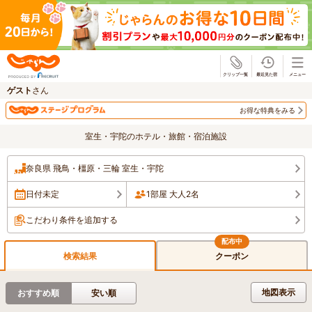
じゃらん
ゲスト
さん
お得な特典をみる
室生・宇陀のホテル・旅館・宿泊施設
奈良県 飛鳥・橿原・三輪 室生・宇陀
日付未定
1部屋 大人2名
こだわり条件を追加する
検索結果
クーポン
地図表示
おすすめ順
安い順