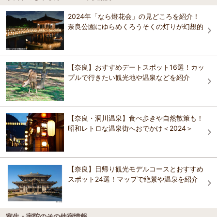
花の郷滝谷花しょうぶ園
CANDEO HOTELS（カンデオホテルズ）奈良橿原
なると言われており“美人の湯”と親しまれているだけでなく、神経痛・
3.5
興福寺国宝館
冷え性、そして日々の健康増進に効果もあると言われている。
2024年「なら燈花会」の見どころを紹介！
ビジネス観光ホテル河合
奈良公園にゆらめくろうそくの灯りが幻想的
Ｂ＆Ｂ Ａｓｕｋａ
おすすめの観光スポットガイドを見る
おすすめの温泉・露天風呂ガイドを見る
Ｂ＆Ｂ Ａｓｕｋａ
大和八木ゲストハウス 笑顔
町家ゲストハウス三輪
橿原オークホテル
【奈良】おすすめデートスポット16選！カッ
プルで行きたい観光地や温泉などを紹介
カフェ＆ペンション飛鳥
＜長谷寺まで徒歩5分＞湯元 井谷屋～創業160年の
町家ゲストハウス三輪
天然湯宿～
町家ゲストハウス みもろ
【奈良・洞川温泉】食べ歩きや自然散策も！
＜長谷寺まで徒歩5分＞湯元 井谷屋～創業160年の
昭和レトロな温泉街へおでかけ＜2024＞
天然湯宿～
ホテルルートイン桜井駅前
CANDEO HOTELS（カンデオホテルズ）奈良橿原
【奈良】日帰り観光モデルコースとおすすめ
スポット24選！マップで絶景や温泉を紹介
大和橿原シティホテル
室生・宇陀のその他宿情報