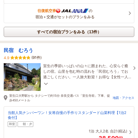
往復航空券
の
宿泊＋交通がセットのプランをみる
すべての宿泊プランをみる（13件）
民宿 むろう
(91件)
4.9
室生の季節いっぱいの山々に囲まれた、心安らぐ癒
しの宿。山里を包む時の流れを「民宿むろう」でお
過ごしください。一人旅大歓迎！お得な【女性一人
旅プラン】をご用意しております。
室生口大野駅から タクシーで約15分 奈良交通バス「室生寺前」下車、徒
地図・アクセス
歩450メートル
当館人気ナンバーワン！女将自慢の手作りスタンダード山菜料理【1泊2
食付】
和室
朝・夕
1泊
大人2名
合計(税込)