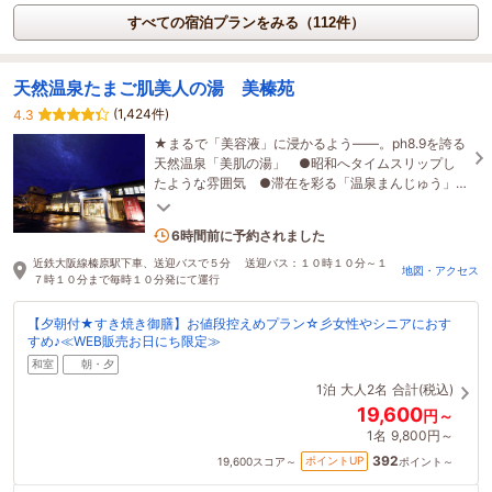
すべての宿泊プランをみる（112件）
天然温泉たまご肌美人の湯 美榛苑
(1,424件)
4.3
★まるで「美容液」に浸かるよう――。ph8.9を誇る
天然温泉「美肌の湯」 ●昭和へタイムスリップし
たような雰囲気 ●滞在を彩る「温泉まんじゅう」
等 ●花の寺・女人高野「室生寺」まで車で15分
1名がこの宿を見ています
6時間前に予約されました
近鉄大阪線榛原駅下車、送迎バスで５分 送迎バス：１０時１０分～１
地図・アクセス
７時１０分まで毎時１０分発にて運行
【夕朝付★すき焼き御膳】お値段控えめプラン☆彡女性やシニアにおす
すめ♪≪WEB販売お日にち限定≫
和室
朝・夕
1泊
大人2名
合計(税込)
19,600
円～
1名
9,800円～
392
ポイントUP
19,600
スコア～
ポイント～