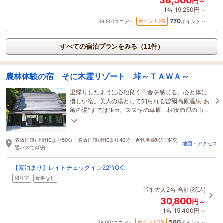
38,500
円～
1名
19,250円～
770
2
ポイント
%
38,500
スコア～
ポイント～
すべての宿泊プランをみる（11件）
農林体験の宿 そに木霊リゾート 垰～ＴＡＷＡ～
里帰りしたように心地良く田舎を感じる、心と体に
優しい宿。美人の湯として知られる曽爾高原温泉”お
亀の湯”までは1km。ススキの草原、柱状節理の山
肌、星空が美しく、自然を体感することができま
す。
名阪国道/上野ICより50分・名阪国道/針ICより40分・近鉄名張駅/三重交
地図・アクセス
通バスで40分
【素泊まり】レイトチェックイン22時OK!
和洋室
食事なし
1泊
大人2名
合計(税込)
30,800
円～
1名
15,400円～
560
2
ポイント
%
28,000
スコア～
ポイント～