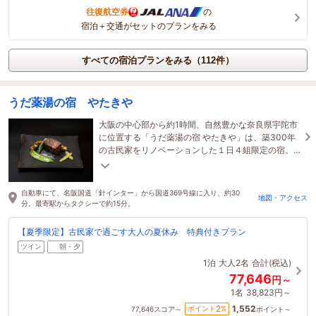
往復航空券
の
宿泊＋交通がセットのプランをみる
すべての宿泊プランをみる（112件）
うだ薬湯の宿 やたきや
大阪の中心部から約1時間、自然豊かな奈良県宇陀市
に位置する「うだ薬湯の宿 やたきや」は、築300年
の古民家をリノベーションした１日４組限定の宿。
是非、大切な方と癒しのお時間をお過ごし下さいま
せ。
自動車にて、名阪国道「針インター」から国道369号線に入り、約30
地図・アクセス
分。最寄駅からタクシーで約15分。
【夏季限定】古民家で過ごす大人の夏休み 特典付きプラン
ツイン
朝・夕
1泊
大人2名
合計(税込)
77,646
円～
1名
38,823円～
1,552
2
ポイント
%
77,646
スコア～
ポイント～