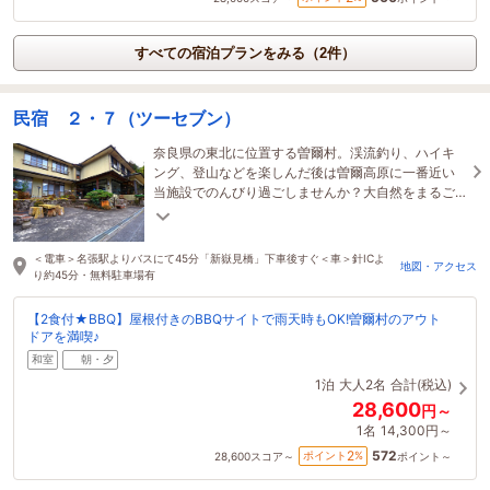
すべての宿泊プランをみる（2件）
民宿 ２・７（ツーセブン）
奈良県の東北に位置する曽爾村。渓流釣り、ハイキ
ング、登山などを楽しんだ後は曽爾高原に一番近い
当施設でのんびり過ごしませんか？大自然をまるご
と味わい、ゆったり流れる時間をお届けします。
＜電車＞名張駅よりバスにて45分「新嶽見橋」下車後すぐ＜車＞針ICよ
地図・アクセス
り約45分・無料駐車場有
【2食付★BBQ】屋根付きのBBQサイトで雨天時もOK!曽爾村のアウト
ドアを満喫♪
和室
朝・夕
1泊
大人2名
合計(税込)
28,600
円～
1名
14,300円～
572
2
ポイント
%
28,600
スコア～
ポイント～