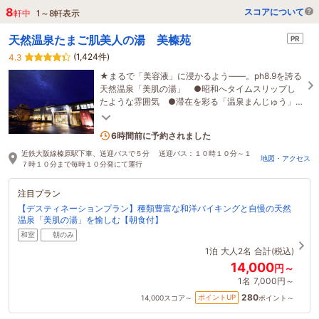
8
スコアについて
軒中
1
～
8
軒表示
天然温泉たまご肌美人の湯 美榛苑
PR
(1,424件)
4.3
★まるで「美容液」に浸かるよう――。ph8.9を誇る
天然温泉「美肌の湯」 ●昭和へタイムスリップし
たような雰囲気 ●滞在を彩る「温泉まんじゅう」
等 ●花の寺・女人高野「室生寺」まで車で15分
1名がこの宿を見ています
6時間前に予約されました
近鉄大阪線榛原駅下車、送迎バスで５分 送迎バス：１０時１０分～１
地図・アクセス
７時１０分まで毎時１０分発にて運行
注目プラン
【デスティネーションプラン】種類豊富な和洋バイキングと自慢の天然
温泉「美肌の湯」を愉しむ【朝食付】
和室
朝のみ
1泊
大人2名
合計(税込)
14,000
円～
1名
7,000円～
280
ポイントUP
14,000
スコア～
ポイント～