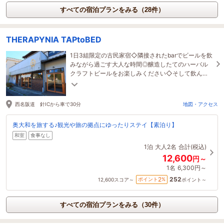
すべての宿泊プランをみる（28件）
THERAPYNIA TAPtoBED
1日3組限定の古民家宿◇隣接されたbarでビールを飲
みながら過ごす大人な時間◎醸造したてのハーバル
クラフトビールをお楽しみください◇そして飲んだ
後はゲストハウスでのんびりお過ごしください
西名阪道 針ICから車で30分
地図・アクセス
奥大和を旅する♪観光や旅の拠点にゆったりステイ【素泊り】
和室
食事なし
1泊
大人2名
合計(税込)
12,600
円～
1名
6,300円～
252
2
ポイント
%
12,600
スコア～
ポイント～
すべての宿泊プランをみる（30件）