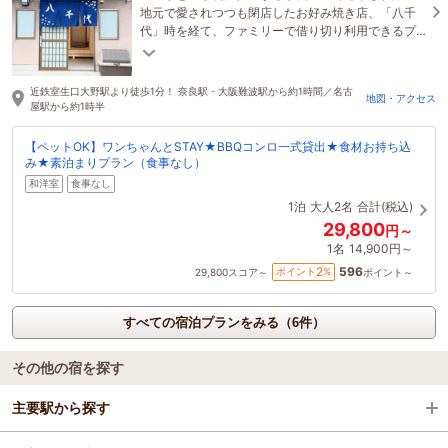
地元で愛されつつも閉店したお好み焼き店、「八千
代」時を経て、ファミリーで借り切り利用できるプ
ライベート宿に生まれ変わりました！
近鉄室生口大野駅より徒歩1分！ 奈良駅・大阪難波駅から約1時間／名古
地図・アクセス
屋駅から約1時半
【ペットOK】ワンちゃんとSTAY★BBQコンロ一式貸出★食材お持ち込
み★素泊まりプラン（食事なし）
和洋室
食事なし
1泊
大人2名
合計(税込)
29,800
円～
1名
14,900円～
596
2
ポイント
%
29,800
スコア～
ポイント～
すべての宿泊プランをみる（6件）
その他の宿を探す
主要駅から探す