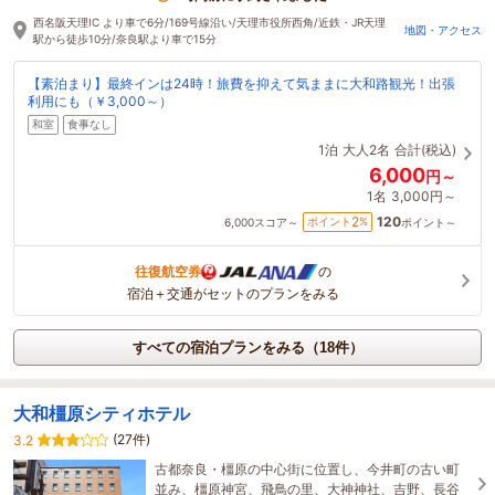
西名阪天理IC より車で6分/169号線沿い/天理市役所西角/近鉄・JR天理
地図・アクセス
駅から徒歩10分/奈良駅より車で15分
【素泊まり】最終インは24時！旅費を抑えて気ままに大和路観光！出張
利用にも（￥3,000～）
和室
食事なし
1泊
大人2名
合計(税込)
6,000
円～
1名
3,000円～
120
2
ポイント
%
6,000
スコア～
ポイント～
往復航空券
の
宿泊＋交通がセットのプランをみる
すべての宿泊プランをみる（18件）
大和橿原シティホテル
(27件)
3.2
古都奈良・橿原の中心街に位置し、今井町の古い町
並み、橿原神宮、飛鳥の里、大神神社、吉野、長谷