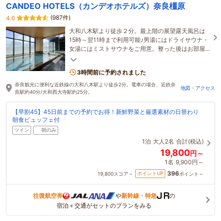
CANDEO HOTELS（カンデオホテルズ）奈良橿原
(987件)
4.6
大和八木駅より徒歩２分。最上階の展望露天風呂は
15時～翌11時まで利用可能♪男湯にはドライサウナ・
女湯にはミストサウナをご用意。整った後はお部屋
や湯上り処でのんびりお過ごしください。
3時間前に予約されました
奈良観光に便利な近鉄線の大和八木駅より徒歩2分。電車の場合、近鉄奈
地図・アクセス
良駅約40分/大和西大寺駅約25分。
【早割45】45日前までの予約でお得！新鮮野菜と厳選素材の日替わり
朝食ビュッフェ付
ツイン
朝のみ
1泊
大人2名
合計(税込)
19,800
円～
1名
9,900円～
396
ポイントUP
19,800
スコア～
ポイント～
往復航空券
や
新幹線・特急
の
宿泊＋交通がセットのプランをみる