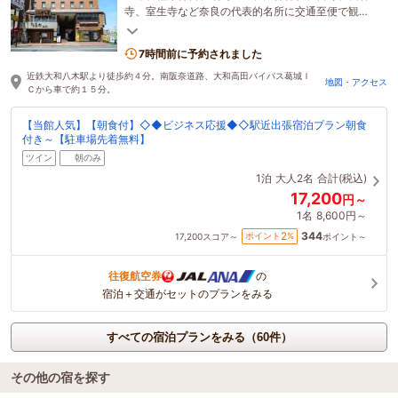
寺、室生寺など奈良の代表的名所に交通至便で観
光・ビジネスに好適★大和八木駅より徒歩４分★駐
車場無料★
7時間前に予約されました
近鉄大和八木駅より徒歩約４分。南阪奈道路、大和高田バイパス葛城Ｉ
地図・アクセス
Ｃから車で約１５分。
【当館人気】【朝食付】◇◆ビジネス応援◆◇駅近出張宿泊プラン朝食
付き～【駐車場先着無料】
ツイン
朝のみ
1泊
大人2名
合計(税込)
17,200
円～
1名
8,600円～
344
2
ポイント
%
17,200
スコア～
ポイント～
往復航空券
の
宿泊＋交通がセットのプランをみる
すべての宿泊プランをみる（60件）
その他の宿を探す