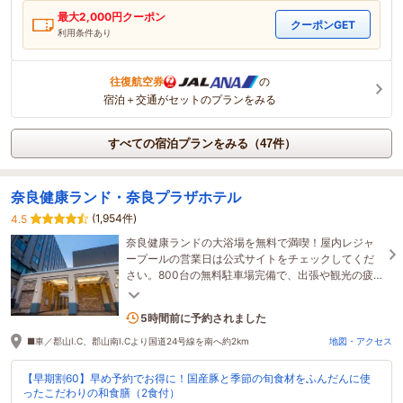
最大
2,000
円クーポン
クーポンGET
利用条件あり
往復航空券
の
宿泊＋交通がセットのプランをみる
すべての宿泊プランをみる（47件）
奈良健康ランド・奈良プラザホテル
(1,954件)
4.5
奈良健康ランドの大浴場を無料で満喫！屋内レジャ
ープールの営業日は公式サイトをチェックしてくだ
さい。800台の無料駐車場完備で、出張や観光の疲
れを癒しながら、ご家族皆様で楽しめます。
1名がこの宿を見ています
5時間前に予約されました
■車／郡山I.C、郡山南I.Cより国道24号線を南へ約2km
地図・アクセス
【早期割60】早め予約でお得に！国産豚と季節の旬食材をふんだんに使
ったこだわりの和食膳（2食付）