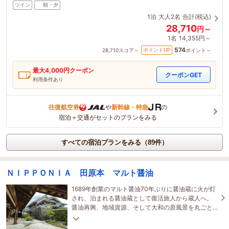
ツイン
朝・夕
1泊
大人2名
合計(税込)
28,710
円～
1名
14,355円～
574
ポイントUP
28,710
スコア～
ポイント～
最大
4,000
円クーポン
クーポンGET
利用条件あり
往復航空券
や
新幹線・特急
の
宿泊＋交通がセットのプランをみる
すべての宿泊プランをみる（89件）
ＮＩＰＰＯＮＩＡ 田原本 マルト醤油
1689年創業のマルト醤油70年ぶりに醤油蔵に火が灯
され、泊まれる醤油蔵として復活旅人から蔵人へ。
醤油再興、地域資源、そして大和の原風景を丸ごと
体感いただけるときを提供いたします。