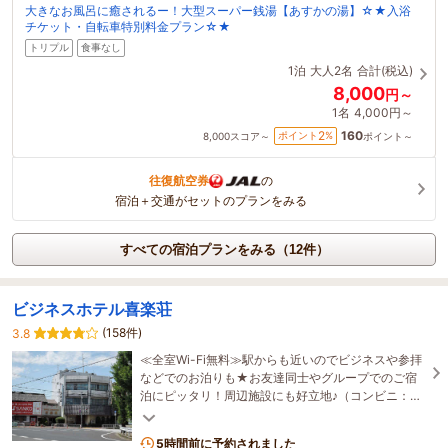
大きなお風呂に癒されるー！大型スーパー銭湯【あすかの湯】☆★入浴
チケット・自転車特別料金プラン☆★
トリプル
食事なし
1泊
大人2名
合計(税込)
8,000
円～
1名
4,000円～
160
2
ポイント
%
8,000
スコア～
ポイント～
往復航空券
の
宿泊＋交通がセットのプランをみる
すべての宿泊プランをみる（12件）
ビジネスホテル喜楽荘
(158件)
3.8
≪全室Wi-Fi無料≫駅からも近いのでビジネスや参拝
などでのお泊りも★お友達同士やグループでのご宿
泊にピッタリ！周辺施設にも好立地♪（コンビニ：徒
歩5分、スーパー：徒歩15分）
5時間前に予約されました