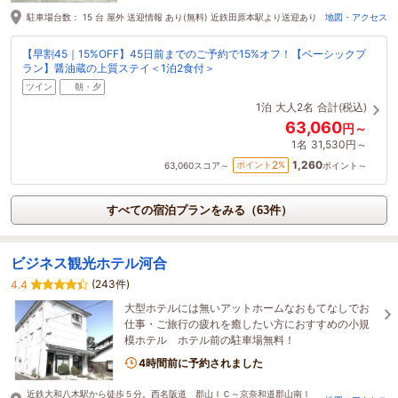
駐車場台数： 15 台 屋外 送迎情報 あり(無料) 近鉄田原本駅より送迎あり
地図・アクセス
【早割45｜15%OFF】45日前までのご予約で15%オフ！【ベーシックプ
ラン】醤油蔵の上質ステイ＜1泊2食付＞
ツイン
朝・夕
1泊
大人2名
合計(税込)
63,060
円～
1名
31,530円～
1,260
2
ポイント
%
63,060
スコア～
ポイント～
すべての宿泊プランをみる（63件）
ビジネス観光ホテル河合
(243件)
4.4
大型ホテルには無いアットホームなおもてなしでお
仕事・ご旅行の疲れを癒したい方におすすめの小規
模ホテル ホテル前の駐車場無料！
4時間前に予約されました
近鉄大和八木駅から徒歩５分。西名阪道 郡山ＩＣ～京奈和道郡山南Ｉ