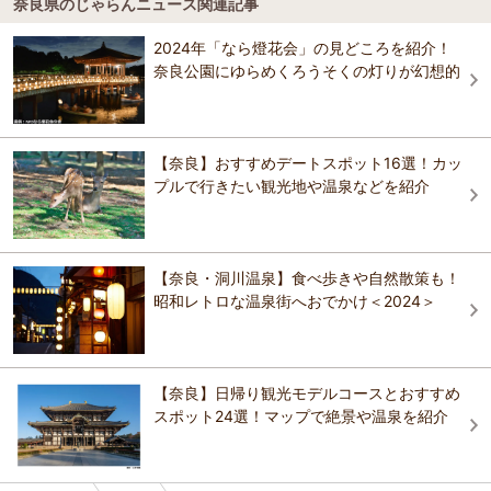
奈良県のじゃらんニュース関連記事
菖蒲池古墳
4.0
御所駅
唐招提寺
2024年「なら燈花会」の見どころを紹介！
橿原市の南東部、明日香村との境界線付近に位置しています。墳丘の
奈良公園にゆらめくろうそくの灯りが幻想的
形状は一辺約30m、二段築盛の方墳。横穴式で内部に家形の石棺二個
長谷寺駅
若草山
が納められています。石室部分が国の史跡に指定されています。 文化
財 国指定史跡 時代 不詳
興福寺国宝館
おすすめの観光スポットガイドを見る
【奈良】おすすめデートスポット16選！カッ
プルで行きたい観光地や温泉などを紹介
【奈良・洞川温泉】食べ歩きや自然散策も！
昭和レトロな温泉街へおでかけ＜2024＞
【奈良】日帰り観光モデルコースとおすすめ
スポット24選！マップで絶景や温泉を紹介