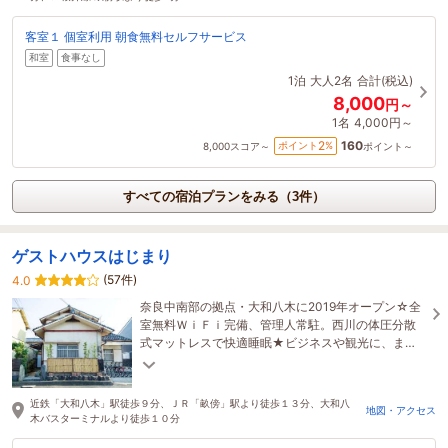
客室１ 個室利用 朝食無料セルフサービス
和室
食事なし
1泊
大人2名
合計(税込)
8,000
円～
1名
4,000円～
160
2
ポイント
%
8,000
スコア～
ポイント～
すべての宿泊プランをみる（3件）
ゲストハウスはじまり
(57件)
4.0
奈良中南部の拠点・大和八木に2019年オープン☆全
室無料ＷｉＦｉ完備、管理人常駐。西川の体圧分散
式マットレスで快適睡眠★ビジネスや観光に、また
ゲストハウス未経験者にも多くご利用いただいてお
ります！
近鉄「大和八木」駅徒歩９分、ＪＲ「畝傍」駅より徒歩１３分、大和八
地図・アクセス
木バスターミナルより徒歩１０分