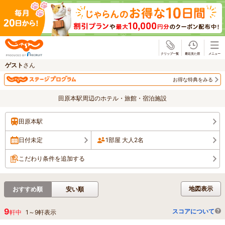
じゃらん
ゲスト
さん
お得な特典をみる
田原本駅周辺のホテル・旅館・宿泊施設
田原本駅
日付未定
1部屋 大人2名
こだわり条件を追加する
地図表示
おすすめ順
安い順
9
スコアについて
軒中
1
～
9
軒表示