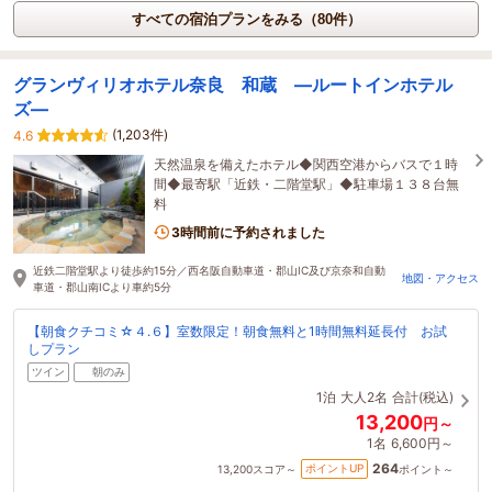
すべての宿泊プランをみる（80件）
グランヴィリオホテル奈良 和蔵 ―ルートインホテル
ズ―
(1,203件)
4.6
天然温泉を備えたホテル◆関西空港からバスで１時
間◆最寄駅「近鉄・二階堂駅」◆駐車場１３８台無
料
3時間前に予約されました
近鉄二階堂駅より徒歩約15分／西名阪自動車道・郡山IC及び京奈和自動
地図・アクセス
車道・郡山南ICより車約5分
【朝食クチコミ☆４.６】室数限定！朝食無料と1時間無料延長付 お試
しプラン
ツイン
朝のみ
1泊
大人2名
合計(税込)
13,200
円～
1名
6,600円～
264
ポイントUP
13,200
スコア～
ポイント～