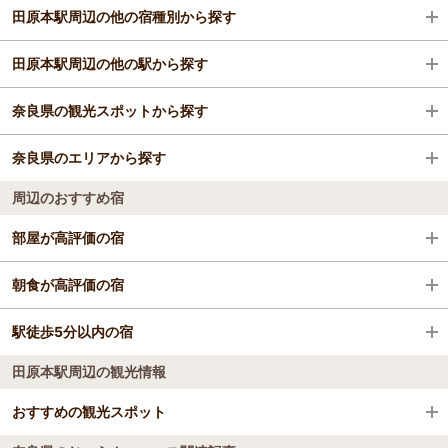
田原本駅周辺の他の宿種別から探す
田原本駅周辺の他の駅から探す
旅館
奈良県の観光スポットから探す
飛鳥駅
奈良県のエリアから探す
大和八木駅
奈良公園
周辺のおすすめ宿
橿原神宮前駅
東大寺
奈良・斑鳩・天理
部屋が高評価の宿
桜井駅
法隆寺
飛鳥・橿原・三輪
民宿 むろう
朝食が高評価の宿
王寺駅
ならまち
吉野・奥吉野
天然温泉たまご肌美人の湯 美榛苑
駅徒歩5分以内の宿
榛原駅
国営平城宮跡歴史公園
田原本駅周辺の観光情報
Ｔｈｅ ＥＸＰ Ｙａｃｈｉｙｏ
民宿 むろう
三輪駅
興福寺
おすすめの観光スポット
畝傍駅
薬師寺