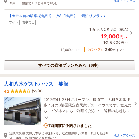
地図・アクセス
Ｃ南下 橿原北ＩＣより車で10分。
【ホテル前の駐車場無料!】【Wi-Fi無料】 素泊りプラン♪
ツイン
食事なし
1泊
大人2名
合計(税込)
12,000
円～
1名
6,000円～
240
2
ポイント
%
12,000
スコア～
ポイント～
すべての宿泊プランをみる（8件）
大和八木ゲストハウス 笑顔
(53件)
4.2
2017年4月23日にオープン。橿原市、大和八木駅徒
歩７分の3部屋限定古民家ゲストハウスです。観光に
も、ビジネスにもご利用ください！ 皆様のお越しを
笑顔でお待ちしております。
7時間前に予約されました
近鉄大阪線 大和八木駅より徒歩7分、近鉄橿原線 八木西口駅より徒歩6
地図・アクセス
分、JR桜井線 畝傍駅より徒歩2分