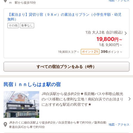
地図・アクセス
ｍ 駅から徒歩10分
【素泊まり】貸切り宿（９８㎡）の素泊まりプラン（小学生半額・幼児
無料）
その他
食事なし
1泊
大人2名
合計(税込)
19,800
円～
1名
9,900円～
396
2
ポイント
%
19,800
スコア～
ポイント～
すべての宿泊プランをみる（4件）
民宿ｉｎｎしらはま駅の宿
JR白浜駅から徒歩約2分★長距離バスや和歌山観光
のバス移動にも便利な立地！南紀白浜でのお泊まり
におすすめな駅近の民宿です★
JRきのくに線白浜駅より徒歩約2分／白浜空港から車で約10分／阪和自動
地図・アクセス
車道白浜ICから車で約10分