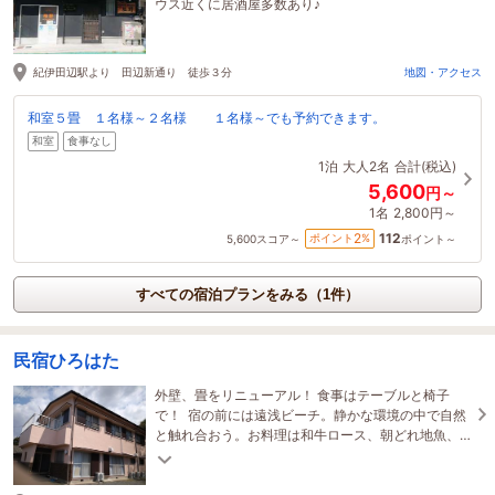
ウス近くに居酒屋多数あり♪
紀伊田辺駅より 田辺新通り 徒歩３分
地図・アクセス
和室５畳 １名様～２名様 １名様～でも予約できます。
和室
食事なし
1泊
大人2名
合計(税込)
5,600
円～
1名
2,800円～
112
2
ポイント
%
5,600
スコア～
ポイント～
すべての宿泊プランをみる（1件）
民宿ひろはた
外壁、畳をリニューアル！ 食事はテーブルと椅子
で！ 宿の前には遠浅ビーチ。静かな環境の中で自然
と触れ合おう。お料理は和牛ロース、朝どれ地魚、
自家製の野菜や米など体にも美味しい料理が頂け
る。