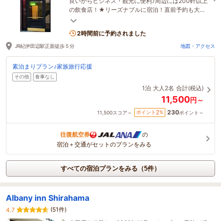
良いからビジネス・観光に便利♪周辺には200軒以上
の飲食店！★リーズナブルに宿泊！直前予約も大丈
夫！駐車場無料！WiFi完備！
2時間前に予約されました
JR紀伊田辺駅正面徒歩５分
地図・アクセス
素泊まりプラン♪家族旅行応援
その他
食事なし
1泊
大人2名
合計(税込)
11,500
円～
230
2
ポイント
%
11,500
スコア～
ポイント～
往復航空券
の
宿泊＋交通がセットのプランをみる
すべての宿泊プランをみる（5件）
Albany inn Shirahama
(51件)
4.7