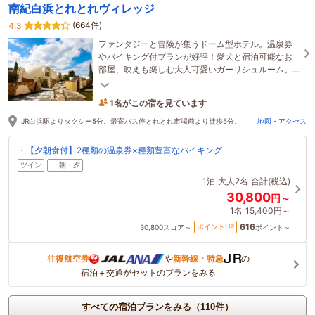
南紀白浜とれとれヴィレッジ
(664件)
4.3
ファンタジーと冒険が集うドーム型ホテル。温泉券
やバイキング付プランが好評！愛犬と宿泊可能なお
部屋、映えも楽しむ大人可愛いガーリシュルーム、
冒険がテーマのヴィレッジ8。体験付プランも続々登
場♪
1名がこの宿を見ています
5時間前に予約されました
JR白浜駅よりタクシー5分。最寄バス停とれとれ市場前より徒歩5分。
地図・アクセス
・【夕朝食付】2種類の温泉券×種類豊富なバイキング
ツイン
朝・夕
1泊
大人2名
合計(税込)
30,800
円～
1名
15,400円～
616
ポイントUP
30,800
スコア～
ポイント～
往復航空券
や
新幹線・特急
の
宿泊＋交通がセットのプランをみる
すべての宿泊プランをみる（110件）