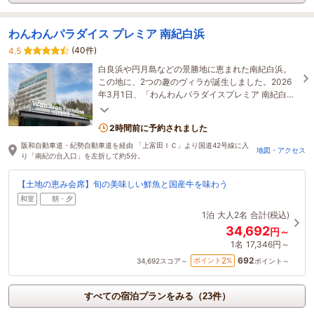
わんわんパラダイス プレミア 南紀白浜
(40件)
4.5
白良浜や円月島などの景勝地に恵まれた南紀白浜。
この地に、2つの趣のヴィラが誕生しました。2026
年3月1日、「わんわんパラダイスプレミア 南紀白
浜」は新たに生まれ変わりました。
2時間前に予約されました
阪和自動車道・紀勢自動車道を経由 「上富田ＩＣ」より国道42号線に入
地図・アクセス
り「南紀の台入口」を左折して約5分。
【土地の恵み会席】旬の美味しい鮮魚と国産牛を味わう
和室
朝・夕
1泊
大人2名
合計(税込)
34,692
円～
1名
17,346円～
692
2
ポイント
%
34,692
スコア～
ポイント～
すべての宿泊プランをみる（23件）