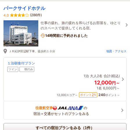
パークサイドホテル
(286件)
4.0
仕事の疲れ、旅の疲れを和らげるお部屋を、ゆとり
のスペースで提供してくれる宿。
14時間前に予約されました
ＪＲ紀伊田辺駅下車、徒歩約１０分
地図・アクセス
１泊朝食付プラン
ツイン
朝のみ
1泊
大人2名
合計(税込)
12,000
円～
1名
6,000円～
240
2
ポイント
%
12,000
スコア～
ポイント～
往復航空券
の
宿泊＋交通がセットのプランをみる
すべての宿泊プランをみる（1件）