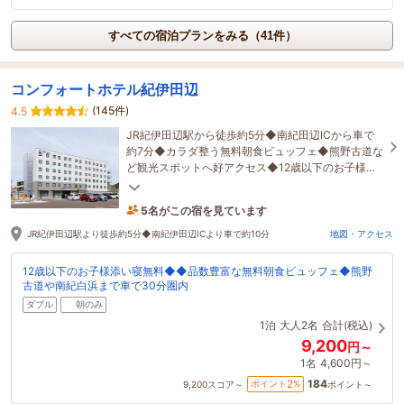
すべての宿泊プランをみる（41件）
コンフォートホテル紀伊田辺
(145件)
4.5
JR紀伊田辺駅から徒歩約5分◆南紀田辺ICから車で
約7分◆カラダ整う無料朝食ビュッフェ◆熊野古道な
ど観光スポットへ好アクセス◆12歳以下のお子様ま
で添い寝無料
5名がこの宿を見ています
26分前に予約されました
JR紀伊田辺駅より徒歩約5分◆南紀伊田辺ICより車で約10分
地図・アクセス
12歳以下のお子様添い寝無料◆◆品数豊富な無料朝食ビュッフェ◆熊野
古道や南紀白浜まで車で30分圏内
ダブル
朝のみ
1泊
大人2名
合計(税込)
9,200
円～
1名
4,600円～
184
2
ポイント
%
9,200
スコア～
ポイント～