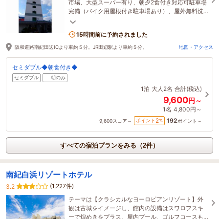
市場、大型スーパー有り、朝夕2食付き対応可駐車場
完備（バイク用屋根付き駐車場あり）、屋外無料洗
濯、乾燥機あり 長期滞在歓迎
15時間前に予約されました
阪和道路南紀田辺ICより車約５分。JR田辺駅より車約５分。
地図・アクセス
セミダブル◆朝食付き◆
セミダブル
朝のみ
1泊
大人2名
合計(税込)
9,600
円～
1名
4,800円～
192
2
ポイント
%
9,600
スコア～
ポイント～
すべての宿泊プランをみる（2件）
南紀白浜リゾートホテル
(1,227件)
3.2
テーマは【クラシカルなヨーロピアンリゾート】外
観は古城をイメージし、館内の設備はスワロフスキ
ーで煌めきをプラス。屋内プール、ゴルフコースも