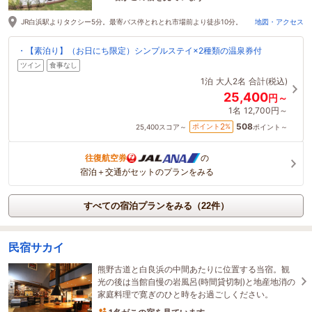
1時間前に予約されました
JR白浜駅よりタクシー5分。最寄バス停とれとれ市場前より徒歩10分。
地図・アクセス
・【素泊り】（お日にち限定）シンプルステイ×2種類の温泉券付
ツイン
食事なし
1泊
大人2名
合計(税込)
25,400
円～
1名
12,700円～
508
2
ポイント
%
25,400
スコア～
ポイント～
往復航空券
の
宿泊＋交通がセットのプランをみる
すべての宿泊プランをみる（22件）
民宿サカイ
熊野古道と白良浜の中間あたりに位置する当宿。観
光の後は当館自慢の岩風呂(時間貸切制)と地産地消の
家庭料理で寛ぎのひと時をお過ごしください。