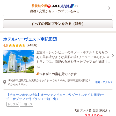
往復航空券
の
宿泊＋交通がセットのプランをみる
すべての宿泊プランをみる（33件）
ホテルハーヴェスト南紀田辺
(948件)
4.5
全室オーシャンビューのリゾートホテル！とろみの
ある美容液なような美肌の湯♪リニューアルしたレス
トランでは、南紀の食材を使ったブッフェが好評！
ご家族旅行や出張利用にも最適です。
2名がこの宿を見ています
6時間前に予約されました
JR紀伊田辺駅又は白浜駅からタクシーで約１０分。阪和高速南紀田辺Ｉ
地図・アクセス
Ｃから約１０分。
【チェーンホテル特集】オーシャンビューでリゾートステイを満喫♪一
泊二食ブッフェ付プラン＜一泊二食＞
トリプル
朝・夕
1泊
大人2名
合計(税込)