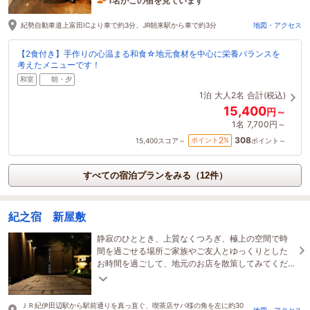
1名がこの宿を見ています
16時間前に予約されました
紀勢自動車道上富田ICより車で約3分、JR朝来駅から車で約3分
地図・アクセス
【2食付き】手作りの心温まる和食☆地元食材を中心に栄養バランスを
考えたメニューです！
和室
朝・夕
1泊
大人2名
合計(税込)
15,400
円～
1名
7,700円～
308
2
ポイント
%
15,400
スコア～
ポイント～
すべての宿泊プランをみる（12件）
紀之宿 新屋敷
静寂のひととき、上質なくつろぎ、極上の空間で時
間を過ごせる場所ご家族やご友人とゆっくりとした
お時間を過ごして、地元のお店を散策してみてくだ
さい駅から徒歩8分、海水浴場まで徒歩２分
ＪＲ紀伊田辺駅から駅前通りを真っ直ぐ、喫茶店サバ様の角を左に約30