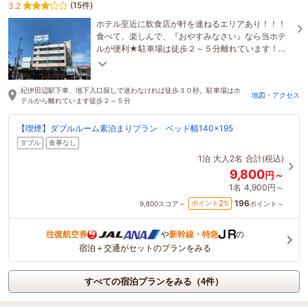
(15件)
3.2
ホテル至近に飲食店が軒を連ねるエリアあり！！！
食べて、楽しんで、『おやすみなさい』なら当ホテ
ルが便利★駐車場は徒歩２～５分離れています！到
着順にご案内します！地下１階フロントです
紀伊田辺駅下車、地下入口探しで迷わなければ徒歩３０秒。駐車場はホ
地図・アクセス
テルから離れています徒歩２～５分
【喫煙】ダブルルーム素泊まりプラン ベッド幅140×195
ダブル
食事なし
1泊
大人2名
合計(税込)
9,800
円～
1名
4,900円～
196
2
ポイント
%
9,800
スコア～
ポイント～
往復航空券
や
新幹線・特急
の
宿泊＋交通がセットのプランをみる
すべての宿泊プランをみる（4件）