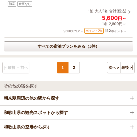
和室
食事なし
1泊
大人2名
合計(税込)
5,600
円～
1名
2,800円～
112
2
ポイント
%
5,600
スコア～
ポイント～
すべての宿泊プランをみる（3件）
1
2
次へ >
最後 >|
|< 最初
< 前へ
その他の宿を探す
朝来駅周辺の他の駅から探す
和歌山県の観光スポットから探す
白浜駅
和歌山県の空港から探す
紀伊田辺駅
アドベンチャーワールド