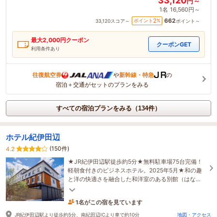
33,120
円～
1名
16,560円～
662
2
ポイント
%
33,120
スコア～
ポイント～
最大
2,000
円クーポン
クーポンGET
利用条件あり
往復航空券
や
新幹線・特急
の
宿泊＋交通がセットのプランをみる
すべての宿泊プランをみる（134件）
ホテル紀伊田辺
(150件)
4.2
★JR紀伊田辺駅徒歩約5分★無料駐車場75台完備！
軽朝食付きのビジネスホテル。2025年5月★和の趣
と洋の快適さを融合した和洋室のある別館（はな
れ）をオープン！★12歳以下のお子様まで添い寝無
料！
1名がこの宿を見ています
たった今予約されました
JR紀伊田辺駅より徒歩約5分、南紀田辺ICより車で約10分
地図・アクセス