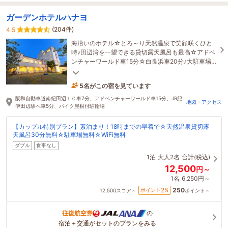
ガーデンホテルハナヨ
(204件)
4.5
海沿いのホテル☆とろ～り天然温泉で笑顔咲くひと
時♪田辺湾を一望できる貸切露天風呂も最高☆アドベ
ンチャーワールド車15分☆白良浜車20分♪大駐車場
無料☆世界遺産熊野古道に便利♪癒される上質な寝心
地♪
5名がこの宿を見ています
2時間前に予約されました
阪和自動車道南紀田辺ＩＣ車7分、アドベンチャーワールド車15分、JR紀
地図・アクセス
伊田辺駅へ車5分、バイク屋根付駐輪場
【カップル特別プラン】素泊まり！18時までの早着で☆天然温泉貸切露
天風呂30分無料☆駐車場無料☆WiFi無料
ダブル
食事なし
1泊
大人2名
合計(税込)
12,500
円～
1名
6,250円～
250
2
ポイント
%
12,500
スコア～
ポイント～
往復航空券
の
宿泊＋交通がセットのプランをみる