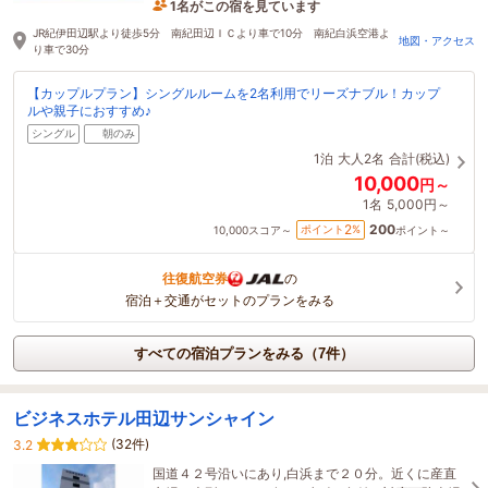
1名がこの宿を見ています
1時間前に予約されました
JR紀伊田辺駅より徒歩5分 南紀田辺ＩＣより車で10分 南紀白浜空港よ
地図・アクセス
り車で30分
【カップルプラン】シングルルームを2名利用でリーズナブル！カップ
ルや親子におすすめ♪
シングル
朝のみ
1泊
大人2名
合計(税込)
10,000
円～
1名
5,000円～
200
2
ポイント
%
10,000
スコア～
ポイント～
往復航空券
の
宿泊＋交通がセットのプランをみる
すべての宿泊プランをみる（7件）
ビジネスホテル田辺サンシャイン
(32件)
3.2
国道４２号沿いにあり,白浜まで２０分。近くに産直