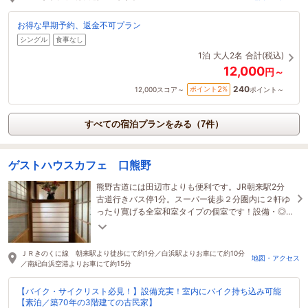
お得な早期予約、返金不可プラン
シングル
食事なし
1泊
大人2名
合計(税込)
12,000
円～
240
2
ポイント
%
12,000
スコア～
ポイント～
すべての宿泊プランをみる（7件）
ゲストハウスカフェ 口熊野
熊野古道には田辺市よりも便利です。JR朝来駅2分
古道行きバス停1分。スーパー徒歩２分圏内に２軒ゆ
ったり寛げる全室和室タイプの個室です！設備・◎
キッチン・団欒スペースもあり、旅の語らいの場
ＪＲきのくに線 朝来駅より徒歩にて約1分／白浜駅よりお車にて約10分
地図・アクセス
／南紀白浜空港よりお車にて約15分
【バイク・サイクリスト必見！】設備充実！室内にバイク持ち込み可能
【素泊／築70年の3階建ての古民家】