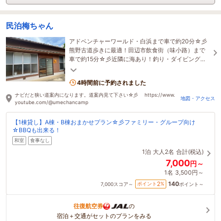
民泊梅ちゃん
アドベンチャーワールド・白浜まで車で約20分☆彡
熊野古道歩きに最適！田辺市飲食街（味小路）まで
車で約15分☆彡近隣に海あり！釣り・ダイビング・
マリンスポーツ☆彡1棟貸しの小さな宿☆彡最大5名
まで☆彡
4時間前に予約されました
ナビだと狭い道案内になります。道案内見て下さい☆彡 https://www.
地図・アクセス
youtube.com/@umechancamp
【1棟貸し】A棟・B棟おまかせプラン☆彡ファミリー・グループ向け
☆BBQも出来る！
和室
食事なし
1泊
大人2名
合計(税込)
7,000
円～
1名
3,500円～
140
2
ポイント
%
7,000
スコア～
ポイント～
往復航空券
の
宿泊＋交通がセットのプランをみる