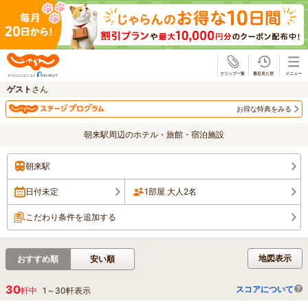
じゃらん
ゲスト
さん
お得な特典をみる
朝来駅周辺のホテル・旅館・宿泊施設
朝来駅
日付未定
1部屋 大人2名
こだわり条件を追加する
地図表示
おすすめ順
安い順
30
スコアについて
軒中
1
～
30
軒表示