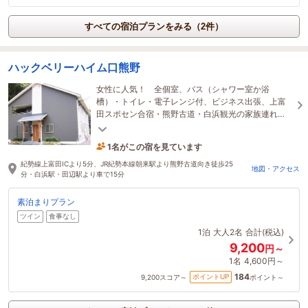
すべての宿泊プランをみる（2件）
ハックベリーハイム口熊野
女性に人気！ 全個室、バス（シャワー室か浴
槽）・トイレ・電子レンジ付、ビジネス出張、上富
田スポセン合宿・熊野古道・白浜観光の家族連れ
に！※団体貸切、仕出し弁当付プランはHPにて問い
合わせを！
1名がこの宿を見ています
4時間前に予約されました
紀勢線上富田ICより5分、JR紀勢本線朝来駅より熊野古道向き徒歩25
地図・アクセス
分・白浜駅・田辺駅より車で15分
素泊まりプラン
ツイン
食事なし
1泊
大人2名
合計(税込)
9,200
円～
1名
4,600円～
184
ポイントUP
9,200
スコア～
ポイント～