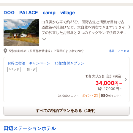
DOG PALACE camp village
白良浜から車で約35分。熊野古道と清流が目前で古
道散策や川遊びなど、大自然を満喫できます♪３タイ
プの独立したお部屋と２つのドッグランで快適ステ
イ！わんちゃんと一緒に特別な時間をおすごしくだ
さい。
紀勢自動車道（松原那智勝浦線）上富田ICより車で20分
地図・アクセス
お得に宿泊！キャンペーン １泊2食付きプラン
4ベッド
朝・夕
1泊
大人2名
合計(税込)
34,000
円～
1名
17,000円～
680
2
ポイント
%
34,000
スコア～
ポイント～
すべての宿泊プランをみる（10件）
田辺ステーションホテル