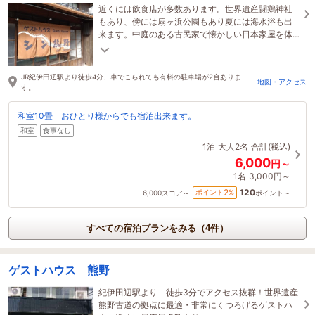
近くには飲食店が多数あります。世界遺産闘鶏神社
もあり、傍には扇ヶ浜公園もあり夏には海水浴も出
来ます。中庭のある古民家で懐かしい日本家屋を体
験出来ます。
JR紀伊田辺駅より徒歩4分、車でこられても有料の駐車場が2台ありま
地図・アクセス
す。
和室10畳 おひとり様からでも宿泊出来ます。
和室
食事なし
1泊
大人2名
合計(税込)
6,000
円～
1名
3,000円～
120
2
ポイント
%
6,000
スコア～
ポイント～
すべての宿泊プランをみる（4件）
ゲストハウス 熊野
紀伊田辺駅より 徒歩3分でアクセス抜群！世界遺産
熊野古道の拠点に最適・非常にくつろげるゲストハ