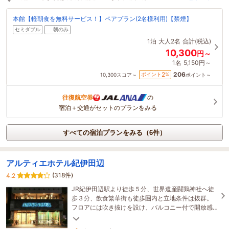
本館【軽朝食を無料サービス！】ペアプラン(2名様利用)【禁煙】
セミダブル
朝のみ
1泊
大人2名
合計(税込)
10,300
円～
1名
5,150円～
206
2
ポイント
%
10,300
スコア～
ポイント～
往復航空券
の
宿泊＋交通がセットのプランをみる
すべての宿泊プランをみる（6件）
アルティエホテル紀伊田辺
(318件)
4.2
JR紀伊田辺駅より徒歩５分、世界遺産闘鶏神社へ徒
歩３分、飲食繁華街も徒歩圏内と立地条件は抜群。
フロアには吹き抜けを設け、バルコニー付で開放感
抜群。無料朝食には焼きたてのふわふわオムレツを
どうぞ。