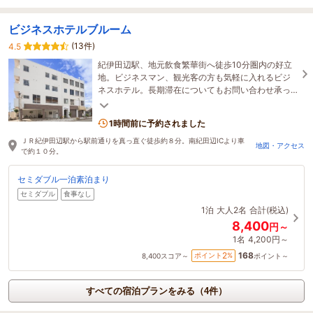
ビジネスホテルブルーム
(13件)
4.5
紀伊田辺駅、地元飲食繁華街へ徒歩10分圏内の好立
地。ビジネスマン、観光客の方も気軽に入れるビジ
ネスホテル。長期滞在についてもお問い合わせ承っ
ております。2024年10月リニューアル
1時間前に予約されました
ＪＲ紀伊田辺駅から駅前通りを真っ直ぐ徒歩約８分。南紀田辺ICより車
地図・アクセス
で約１０分。
セミダブル一泊素泊まり
セミダブル
食事なし
1泊
大人2名
合計(税込)
8,400
円～
1名
4,200円～
168
2
ポイント
%
8,400
スコア～
ポイント～
すべての宿泊プランをみる（4件）