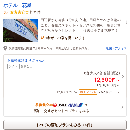
ホテル 花屋
(132件)
3.4
田辺駅から徒歩３分の好立地。田辺市外へは勿論の
こと、各観光スポットへもアクセス便利。朝食は和
洋どちらかをセレクト！ 検索はホテル花屋で！
1名がこの宿を見ています
阪和道路南紀田辺ICより車約５分。JR田辺駅より徒歩約３分。
地図・アクセス
お気軽素泊まりぷらん♪
ツイン
食事なし
1泊
大人2名
合計(税込)
12,600
円～
1名
6,300円～
252
2
ポイント
%
12,600
スコア～
ポイント～
往復航空券
の
宿泊＋交通がセットのプランをみる
すべての宿泊プランをみる（4件）