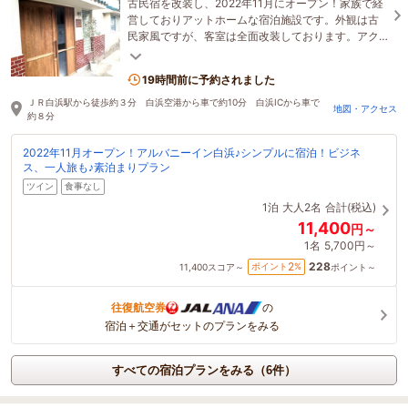
古民宿を改装し、2022年11月にオープン！家族で経
営しておりアットホームな宿泊施設です。外観は古
民家風ですが、客室は全面改装しております。アク
ティブに行動したい方におすすめの宿です。
19時間前に予約されました
ＪＲ白浜駅から徒歩約３分 白浜空港から車で約10分 白浜ICから車で
地図・アクセス
約８分
2022年11月オープン！アルバニーイン白浜♪シンプルに宿泊！ビジネ
ス、一人旅も♪素泊まりプラン
ツイン
食事なし
1泊
大人2名
合計(税込)
11,400
円～
1名
5,700円～
228
2
ポイント
%
11,400
スコア～
ポイント～
往復航空券
の
宿泊＋交通がセットのプランをみる
すべての宿泊プランをみる（6件）