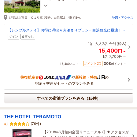
併設された本格派リゾートをお楽しみ下さい。
紀勢線上富田ＩＣより車で5分。白浜駅より車で8分。
地図・アクセス
【シンプルステイ】お得に満喫☆素泊まりプラン＜白浜観光に最適！＞
ツイン
食事なし
1泊
大人2名
合計(税込)
15,400
円～
1名
7,700円～
308
2
ポイント
%
15,400
スコア～
ポイント～
往復航空券
や
新幹線・特急
の
宿泊＋交通がセットのプランをみる
すべての宿泊プランをみる（16件）
THE HOTEL TERAMOTO
(79件)
4.1
【2018年6月館内全面リニューアル♪】★アクセスが