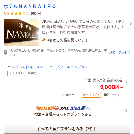
ホテルＮＡＮＫＡＩＲＯ
(60件)
3.3
JR紀伊田辺駅より歩いて１分の位置にあり、ホテル
周辺は紀南地方最大の繁華街が広がっております！
ビジネス・旅行に最適です♪
3名がこの宿を見ています
たった今予約されました
JR紀伊田辺駅より徒歩1分／南紀白浜空港より車20分／南紀田辺ICより車
地図・アクセス
10分
カップルでお得にステイ♪セミダブルルームプラン
セミダブル
食事なし
1泊
大人2名
合計(税込)
9,000
円～
180
2
ポイント
%
9,000
スコア～
ポイント～
往復航空券
の
宿泊＋交通がセットのプランをみる
すべての宿泊プランをみる（3件）