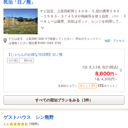
民泊「日ノ熊」
ナビ設定、上富田町岡１４０８－５,宿の携帯０９０
－１５８３－３７４５火や熱線等を使う自炊、バー
ベキューは厳禁、自炊はポット、レンジを利用して
ね、石窯ピザは要予約、送迎は要相談。 Wi-Fi有り。
ナビは必ず、上富田町1408-5で検索してください。早めのチェックイン
地図・アクセス
は連絡ください電話番号090-1583-3745
【じゃらんのお得な10日間】日ノ熊
その他
朝のみ
1泊
大人2名
合計(税込)
8,600
円～
1名
4,300円～
172
2
ポイント
%
8,600
スコア～
ポイント～
すべての宿泊プランをみる（3件）
ゲストハウス シン熊野
(16件)
4.6