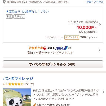
阪和道路稲成ＩCより車約２0分。JR白浜駅より車約1０分。
地図・アクセス
★素泊まり（お食事なし）プラン
和室
食事なし
1泊
大人2名
合計(税込)
10,000
円～
1名
5,000円～
200
2
ポイント
%
10,000
スコア～
ポイント～
往復航空券
の
宿泊＋交通がセットのプランをみる
すべての宿泊プランをみる（4件）
パンダヴィレッジ
(228件)
4.3
白浜に個性豊かな25頭のパンダのお部屋が登場☆ひ
とつとして同じ部屋のないパンダヴィレッジに泊ろ
う♪きみはどのパンダが好き？？
1名がこの宿を見ています