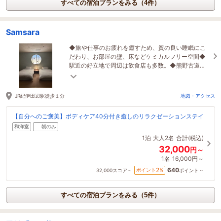
すべての宿泊プランをみる（4件）
Samsara
◆旅や仕事のお疲れを癒すため、質の良い睡眠にこ
だわり、お部屋の壁、床などケミカルフリー空間◆
駅近の好立地で周辺は飲食店も多数。◆熊野古道な
ど観光スポットへ好アクセス◆最大4名様同室OK
JR紀伊田辺駅徒歩１分
地図・アクセス
【自分へのご褒美】ボディケア40分付き癒しのリラクゼーションステイ
和洋室
朝のみ
1泊
大人2名
合計(税込)
32,000
円～
1名
16,000円～
640
2
ポイント
%
32,000
スコア～
ポイント～
すべての宿泊プランをみる（5件）