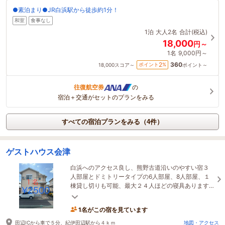
●素泊まり●JR白浜駅から徒歩約1分！
和室
食事なし
1泊
大人2名
合計(税込)
18,000
円～
1名
9,000円～
360
2
ポイント
%
18,000
スコア～
ポイント～
往復航空券
の
宿泊＋交通がセットのプランをみる
すべての宿泊プランをみる（4件）
ゲストハウス会津
白浜へのアクセス良し、熊野古道沿いのやすい宿３
人部屋とドミトリータイプの6人部屋、8人部屋、１
棟貸し切りも可能、最大２４人ほどの寝具あります
駐車場あり、EV充電可能
1名がこの宿を見ています
田辺ICから車で５分、紀伊田辺駅から４ｋｍ
地図・アクセス