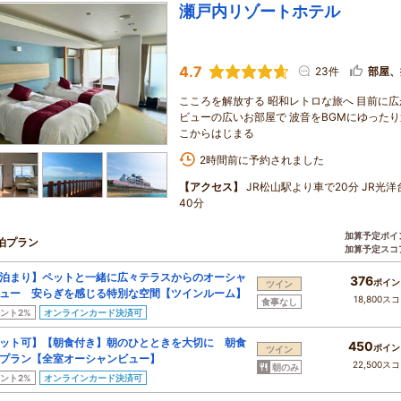
瀬戸内リゾートホテル
4.7
23件
部屋、
こころを解放する 昭和レトロな旅へ 目前に
ビューの広いお部屋で 波音をBGMにゆった
こからはじまる
2時間前に予約されました
【アクセス】
JR松山駅より車で20分 JR光洋
40分
加算予定ポイ
泊プラン
加算予定スコ
泊まり】ペットと一緒に広々テラスからのオーシャ
376
ポイン
ツイン
ュー 安らぎを感じる特別な空間【ツインルーム】
18,800ス
食事なし
ント2%
オンラインカード決済可
ット可】【朝食付き】朝のひとときを大切に 朝食
450
ポイン
ツイン
プラン【全室オーシャンビュー】
22,500ス
朝のみ
ント2%
オンラインカード決済可