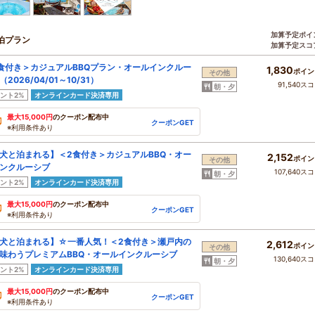
加算予定ポイ
泊プラン
加算予定スコ
食付き＞カジュアルBBQプラン・オールインクルー
1,830
ポイン
その他
2026/04/01～10/31）
91,540ス
朝・夕
ント2%
オンラインカード決済専用
最大15,000円
のクーポン配布中
クーポンGET
※利用条件あり
犬と泊まれる】＜2食付き＞カジュアルBBQ・オー
2,152
ポイン
その他
ンクルーシブ
107,640ス
朝・夕
ント2%
オンラインカード決済専用
最大15,000円
のクーポン配布中
クーポンGET
※利用条件あり
犬と泊まれる】☆一番人気！＜2食付き＞瀬戸内の
2,612
ポイン
その他
味わうプレミアムBBQ・オールインクルーシブ
130,640ス
朝・夕
ント2%
オンラインカード決済専用
最大15,000円
のクーポン配布中
クーポンGET
※利用条件あり