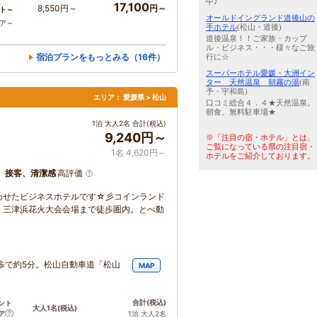
中♪
17,100
8,550円～
円～
ト～
オールドイングランド道後山の
コア～
手ホテル
(松山・道後)
道後温泉！！ご家族・カップ
ル・ビジネス・・・様々なご旅
宿泊プランをもっとみる（16件）
行に☆
スーパーホテル愛媛・大洲イン
ター 天然温泉 朝霧の湯
(南
予・宇和島)
エリア：
愛媛県 > 松山
口コミ総合４．４★天然温泉。
朝食。無料駐車場★
1泊 大人2名 合計(税込)
9,240円～
※「注目の宿・ホテル」とは、
ご覧になっている県の注目宿・
1名 4,620円～
ホテルをご紹介しております。
、接客、清潔感
高評価
わせたビジネスホテルです☆彡コインランド
。三津浜花火大会会場まで徒歩圏内。とべ動
歩で約5分。松山自動車道「松山
MAP
合計
(税込)
ント
大人1名
(税込)
ア
1泊 大人2名