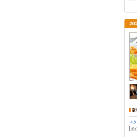
2
宿
スタ
ポイ