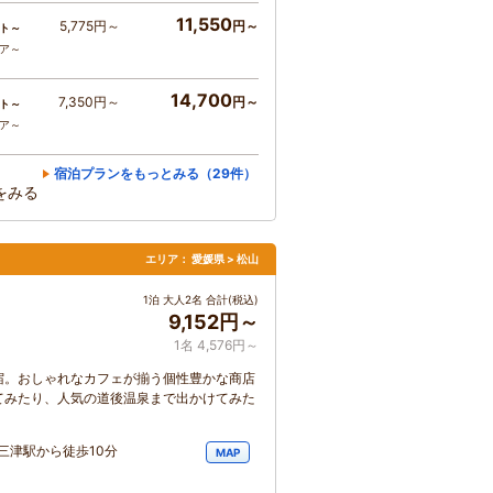
11,550
5,775円～
円～
ト～
コア～
14,700
7,350円～
円～
ト～
コア～
宿泊プランをもっとみる（29件）
をみる
エリア：
愛媛県 > 松山
1泊 大人2名 合計(税込)
9,152円～
1名 4,576円～
宿。おしゃれなカフェが揃う個性豊かな商店
てみたり、人気の道後温泉まで出かけてみた
三津駅から徒歩10分
MAP