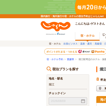
国内旅行・海外旅行や宿・ホテルの宿泊予約はじゃらんnet
こんにちは♪ゲストさん
じ
宿・ホテル
宿・ホテル
出張ビジネス
温泉・露天
高級宿
ポイントがたまる・つかえる
宿・ホテル予約
>
愛媛県
>
堀江駅周辺のホテル・旅
宿泊プランを探す
堀
地名・駅名
8
軒
堀江
チェックイン
海