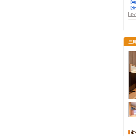
【朝
【全
ポイ
三
宿