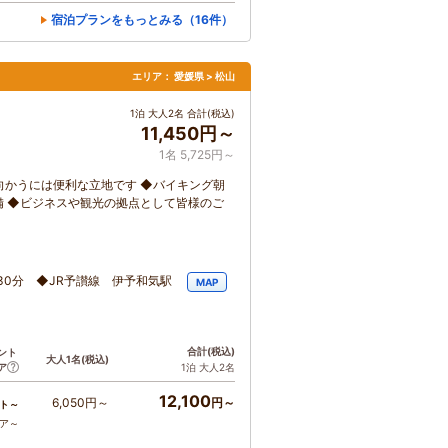
宿泊プランをもっとみる（16件）
エリア：
愛媛県 > 松山
1泊 大人2名 合計(税込)
11,450円～
1名 5,725円～
向かうには便利な立地です ◆バイキング朝
 ◆ビジネスや観光の拠点として皆様のご
30分 ◆JR予讃線 伊予和気駅
MAP
合計
(税込)
ント
大人1名
(税込)
ア
1泊 大人2名
12,100
6,050円～
円～
ト～
コア～