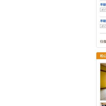
早期
ポイ
早期
ポイ
往
松