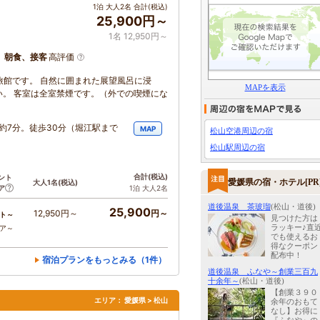
1泊 大人2名 合計(税込)
25,900円～
1名 12,950円～
、朝食、接客
高評価
旅館です。 自然に囲まれた展望風呂に浸
MAPを表示
。 客室は全室禁煙です。（外での喫煙にな
約7分。徒歩30分（堀江駅まで
MAP
松山空港周辺の宿
松山駅周辺の宿
合計
(税込)
ント
愛媛県の宿・ホテル[PR
大人1名
(税込)
ア
1泊 大人2名
道後温泉 茶玻瑠
(松山・道後)
25,900
12,950円～
円～
ト～
見つけた方は
ラッキー♪直
コア～
でも使えるお
得なクーポン
配布中！
宿泊プランをもっとみる（1件）
道後温泉 ふなや～創業三百九
十余年～
(松山・道後)
【創業３９０
エリア：
愛媛県 > 松山
余年のおもて
なし】お得に