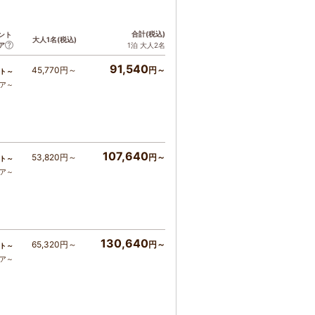
合計
(税込)
ント
大人1名
(税込)
ア
1泊 大人2名
91,540
45,770円～
円～
ト～
コア～
107,640
53,820円～
円～
ト～
コア～
130,640
65,320円～
円～
ト～
コア～