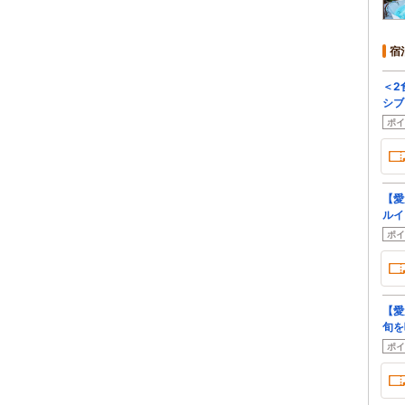
宿
＜2
シブ（
ポイ
【愛
ルイ
ポイ
【愛
旬を
ポイ