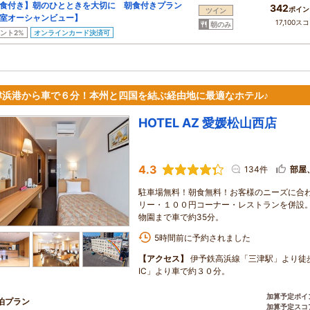
食付き】朝のひとときを大切に 朝食付きプラン
342
ポイン
ツイン
室オーシャンビュー】
17,100ス
朝のみ
ント2%
オンラインカード決済可
津浜港から車で６分！本州と四国を結ぶ経由地に最適なホテル♪
HOTEL AZ 愛媛松山西店
4.3
134件
部屋
駐車場無料！朝食無料！お客様のニーズに合
リー・１００円コーナー・レストランを併設
物園まで車で約35分。
5時間前に予約されました
【アクセス】
伊予鉄高浜線「三津駅」より徒
IC」より車で約３０分。
加算予定ポイ
泊プラン
加算予定スコ