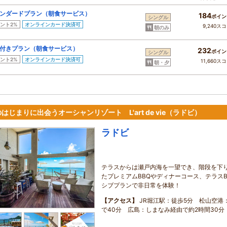
ンダードプラン（朝食サービス）
184
ポイン
シングル
ント2%
オンラインカード決済可
9,240ス
朝のみ
付きプラン（朝食サービス）
232
ポイン
シングル
ント2%
オンラインカード決済可
11,660ス
朝・夕
はじまりに出会うオーシャンリゾート L'art de vie（ラドビ）
ラドビ
テラスからは瀬戸内海を一望でき、階段を下り
たプレミアムBBQやディナーコース、テラス
シブプランで非日常を体験！
【アクセス】
JR堀江駅：徒歩5分 松山空港
で40分 広島：しまなみ経由で約2時間30分