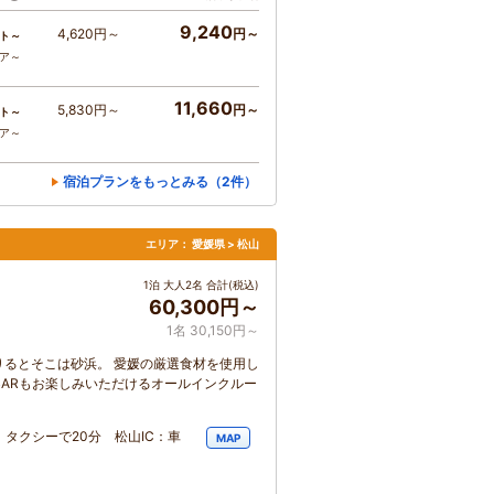
9,240
4,620円～
円～
ト～
コア～
11,660
5,830円～
円～
ト～
コア～
宿泊プランをもっとみる（2件）
エリア：
愛媛県 > 松山
1泊 大人2名 合計(税込)
60,300円～
1名 30,150円～
るとそこは砂浜。 愛媛の厳選食材を使用し
BARもお楽しみいただけるオールインクルー
：タクシーで20分 松山IC：車
MAP