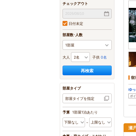
チェックアウト
日付未定
部屋数･人数
大人
子供
0名
再検索
宿
部屋タイプ
ゆっ
ポイ
部屋タイプを指定
予算
1部屋1泊あたり
瀬