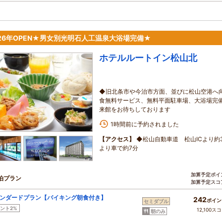
026年OPEN★男女別光明石人工温泉大浴場完備★
ホテルルートイン松山北
◆旧北条市や今治市方面、並びに松山空港へ
食無料サービス、無料平面駐車場、大浴場完備
来館をお待ちしております
1時間前に予約されました
【アクセス】
◆松山自動車道 松山ICより約
より車で約7分
加算予定ポイ
泊プラン
加算予定スコ
ンダードプラン【バイキング朝食付き】
242
ポイン
セミダブル
ント2%
12,100ス
朝のみ