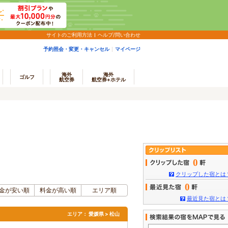
サイトのご利用方法
ヘルプ/問い合わせ
予約照会・変更・キャンセル
マイページ
海外
海外
ゴルフ
航空券
航空券+ホテル
0
クリップした宿とは
0
金が安い順
料金が高い順
エリア順
最近見た宿とは
エリア：
愛媛県 > 松山