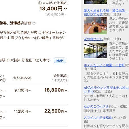
『ふなや』の
1泊 大人2名 合計(税込)
ご予約を！
13,400円～
愛犬と泊まれる宿 道後温泉
別邸やすらぎ
(松山・道後)
1名 6,700円～
早めの予約が
お得！道後温
接客、清潔感
高評価
泉で愛犬と泊
まれる宿！
広がる海と砂浜で遊んだ後は 全室オーシャン
り過ごす 遊び心をめいっぱい解放する旅がこ
花の森ホテル
(松山・道後)
市内の喧騒か
ら離れて、澄
んだ空気と夜
には満天の星
を愉しむ♪
台駅より徒歩8分 松山ICより車で
MAP
ホテルたいよう農園 二番町
(
山・道後)
【朝食クチコミ４．８】日替わ
合計
(税込)
ント
りの地産地消バイキングをご堪
大人1名
(税込)
ア
1泊 大人2名
能♪
ANAクラウンプラザホテル松山
18,800
9,400円～
円～
ト～
by IHG
(松山・道後)
クーポン利用可！安心して泊ま
コア～
れるホテル！
たかのこのホテル
(松山・道後)
22,500
源泉掛け流し露天風呂
11,250円～
円～
ト～
コア～
スマイルホテル松山
(松山・道
後)
低価格＆お得なクーポンを配布