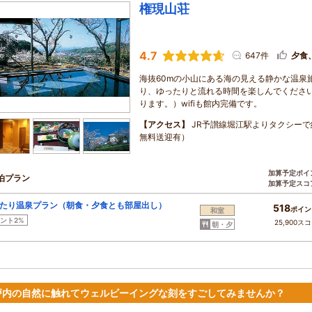
権現山荘
4.7
647件
夕食
海抜60mの小山にある海の見える静かな温泉
り、ゆったりと流れる時間を楽しんでください
ります。）wifiも館内完備です。
【アクセス】
JR予讃線堀江駅よりタクシーで
無料送迎有）
加算予定ポイ
泊プラン
加算予定スコ
たり温泉プラン（朝食・夕食とも部屋出し）
518
ポイン
和室
ント2%
25,900ス
朝・夕
戸内の自然に触れてウェルビーイングな刻をすごしてみませんか？