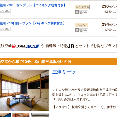
割引＜30日前＞プラン【バイキング朝食付き】
230
ポイン
セミダブル
ント2%
11,550ス
朝のみ
割引＜10日前＞プラン【バイキング朝食付き】
294
ポイン
ツイン
ント2%
14,700ス
朝のみ
復航空券
や
新幹線・特急
とセットでお得なプラン
山空港から車で10分、松山市三津浜地区の宿
三津ミーツ
レトロな街並みが残る愛媛県松山市三津浜の
街を楽しんだり、ちょっと出かけて島に行っ
り...楽しみ方は人それぞれ。
【アクセス】
松山空港から車で10分、伊予鉄