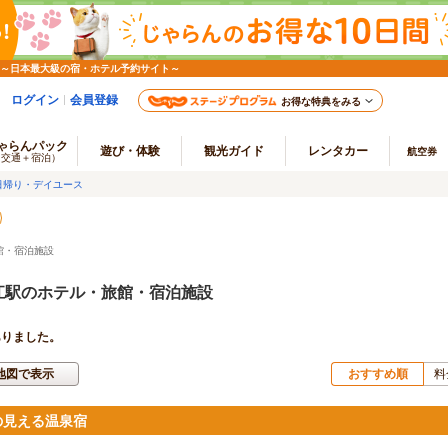
 ～日本最大級の宿・ホテル予約サイト～
ログイン
会員登録
お得な特典をみる
ゃらんパック
遊び・体験
観光ガイド
レンタカー
航空券
（交通＋宿泊）
日帰り・デイユース
館・宿泊施設
江駅のホテル・旅館・宿泊施設
ありました。
地図で表示
おすすめ順
料
の見える温泉宿