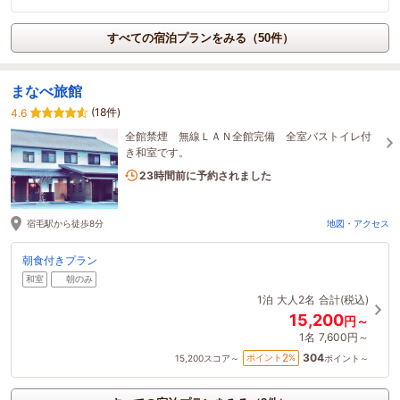
すべての宿泊プランをみる（50件）
まなべ旅館
(18件)
4.6
全館禁煙 無線ＬＡＮ全館完備 全室バストイレ付
き和室です。
1名がこの宿を見ています
23時間前に予約されました
宿毛駅から徒歩8分
地図・アクセス
朝食付きプラン
和室
朝のみ
1泊
大人2名
合計(税込)
15,200
円～
1名
7,600円～
304
2
ポイント
%
15,200
スコア～
ポイント～