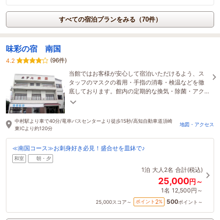
すべての宿泊プランをみる（70件）
味彩の宿 南国
(96件)
4.2
当館ではお客様が安心して宿泊いただけるよう、ス
タッフのマスクの着用・手指の消毒・検温などを徹
底しております。館内の定期的な換気・除菌・アク
リル板の設置など感染対策に努めております！
中村駅より車で40分/竜串バスセンターより徒歩15秒/高知自動車道須崎
地図・アクセス
東ICより約120分
≪南国コース≫お刺身好き必見！盛合せを皿鉢で♪
和室
朝・夕
1泊
大人2名
合計(税込)
25,000
円～
1名
12,500円～
500
2
ポイント
%
25,000
スコア～
ポイント～