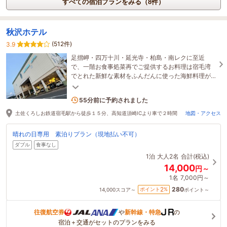
すべての宿泊プランをみる（8件）
秋沢ホテル
(512件)
3.9
足摺岬・四万十川・延光寺・柏島・南レクに至近
で、一階お食事処菜再でご提供するお料理は宿毛湾
でとれた新鮮な素材をふんだんに使った海鮮料理が
中心です。ビジネス・遍路旅・観光にご利用下さ
4名がこの宿を見ています
い。
55分前に予約されました
土佐くろしお鉄道宿毛駅から徒歩１５分、高知道須崎ICより車で２時間
地図・アクセス
晴れの日専用 素泊りプラン（現地払い不可）
ダブル
食事なし
1泊
大人2名
合計(税込)
14,000
円～
1名
7,000円～
280
2
ポイント
%
14,000
スコア～
ポイント～
往復航空券
や
新幹線・特急
の
宿泊＋交通がセットのプランをみる