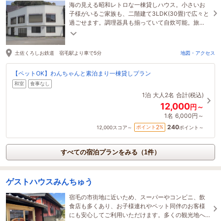
海の見える昭和レトロな一棟貸しハウス。小さいお
子様がいるご家族も、二階建て3LDK(30畳)で広々と
過ごせます。調理器具も揃っていて自炊可能。旅
行、釣り、帰省、記念日、ファスティングなどに
も。
土佐くろしお鉄道 宿毛駅より車で5分
地図・アクセス
【ペットOK】わんちゃんと素泊まり一棟貸しプラン
和室
食事なし
1泊
大人2名
合計(税込)
12,000
円～
1名
6,000円～
240
2
ポイント
%
12,000
スコア～
ポイント～
すべての宿泊プランをみる（1件）
ゲストハウスみんちゅう
宿毛の市街地に近いため、スーパーやコンビニ、飲
食店も多くあり、お子様連れやペット同伴のお客様
にも安心してご利用いただけます。多くの観光地へ