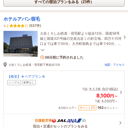
すべての宿泊プランをみる（23件）
ホテルアバン宿毛
(537件)
4.2
土佐くろしお鉄道・宿毛駅より徒歩12分。国道56号
線と国道321号線の交差点近くの好立地。四万十川河
口までは車で30分。大月町柏島までは車で40分。ア
メニティ充実で観光にも使えるビジネスホテル。
4名がこの宿を見ています
38分前に予約されました
土佐くろしお鉄道・宿毛駅下車徒歩12分
地図・アクセス
【格安】☆ペアプラン☆
シングル
食事なし
1泊
大人2名
合計(税込)
8,100
円～
1名
4,050円～
162
2
ポイント
%
8,100
スコア～
ポイント～
往復航空券
の
宿泊＋交通がセットのプランをみる