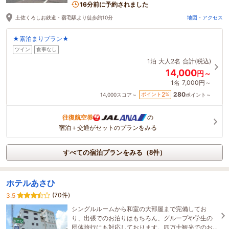
16分前に予約されました
土佐くろしお鉄道・宿毛駅より徒歩約10分
地図・アクセス
★素泊まりプラン★
ツイン
食事なし
1泊
大人2名
合計(税込)
14,000
円～
1名
7,000円～
280
2
ポイント
%
14,000
スコア～
ポイント～
往復航空券
の
宿泊＋交通がセットのプランをみる
すべての宿泊プランをみる（8件）
ホテルあさひ
(70件)
3.5
シングルルームから和室の大部屋まで完備してお
り、出張でのお泊りはもちろん、グループや学生の
団体旅行にも対応しております。四万十観光でのお