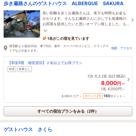
歩き遍路さんのゲストハウス ALBERGUE SAKURA
長い距離を歩くお遍路さんは、体力も時間もお金も
かかります。そんなお遍路さんに少しでも低価格の
お部屋を提供したいと思いオープン致しました。も
ちろんお遍路さん以外の方もお泊まり頂けます。
1名がこの宿を見ています
宿毛駅より徒歩25分。車で5分。途中、スーパーやコンビニ、ドラッグス
地図・アクセス
トアなどがあります。
【和室8畳 個室貸切】２名以上でお得プラン
和室
食事なし
1泊
大人2名
合計(税込)
8,000
円～
1名
4,000円～
160
2
ポイント
%
8,000
スコア～
ポイント～
すべての宿泊プランをみる（2件）
ゲストハウス さくら