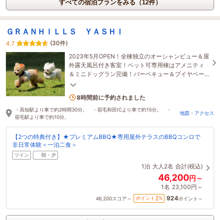
すべての宿泊プランをみる（12件）
ＧＲＡＮＨＩＬＬＳ ＹＡＳＨＩ
(30件)
4.7
2023年5月OPEN！全棟独立のオーシャンビュー＆屋
外露天風呂付き客室！ペット可専用棟はアメニティ
＆ミニドッグラン完備！バーベキュー＆ブイヤベー
スでグランピング気分♪
2名がこの宿を見ています
8時間前に予約されました
・高知駅より車で約2時間30分。 ・宿毛和田ICより車で約15分。 ・
地図・アクセス
宿毛駅より車で約10分。
【2つの特典付き】★プレミアムBBQ★専用屋外テラスのBBQコンロで
非日常体験＜一泊二食＞
ツイン
朝・夕
1泊
大人2名
合計(税込)
46,200
円～
1名
23,100円～
924
2
ポイント
%
46,200
スコア～
ポイント～