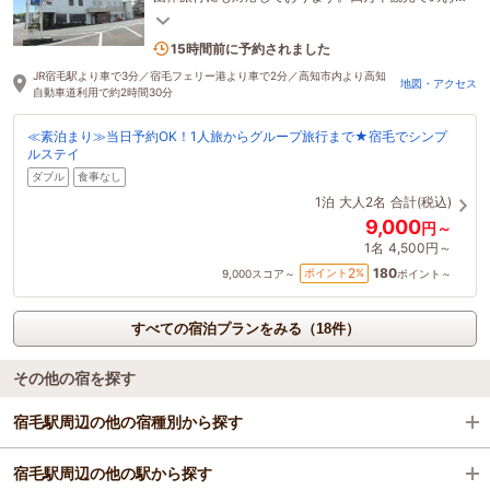
泊りもOK！無料駐車場完備、夕食・朝食の提供もご
1名がこの宿を見ています
ざいます。
15時間前に予約されました
JR宿毛駅より車で3分／宿毛フェリー港より車で2分／高知市内より高知
地図・アクセス
自動車道利用で約2時間30分
≪素泊まり≫当日予約OK！1人旅からグループ旅行まで★宿毛でシンプ
ルステイ
ダブル
食事なし
1泊
大人2名
合計(税込)
9,000
円～
1名
4,500円～
180
2
ポイント
%
9,000
スコア～
ポイント～
すべての宿泊プランをみる（18件）
その他の宿を探す
宿毛駅周辺の他の宿種別から探す
宿毛駅周辺の他の駅から探す
ビジネスホテル