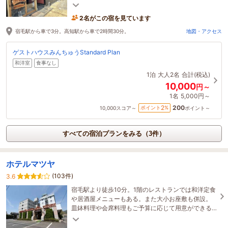
のアクセスも良く、あまり知られていない観光地も
ご紹介！
2名がこの宿を見ています
宿毛駅から車で3分。高知駅から車で2時間30分。
地図・アクセス
ゲストハウスみんちゅうStandard Plan
和洋室
食事なし
1泊
大人2名
合計(税込)
10,000
円～
1名
5,000円～
200
2
ポイント
%
10,000
スコア～
ポイント～
すべての宿泊プランをみる（3件）
ホテルマツヤ
(103件)
3.6
宿毛駅より徒歩10分。1階のレストランでは和洋定食
や居酒屋メニューもある。また大小お座敷も併設。
皿鉢料理や会席料理もご予算に応じて用意ができる
（要予約）。