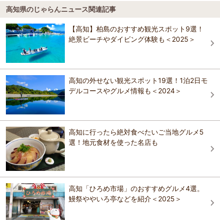
桂浜水族館
高知県のじゃらんニュース関連記事
ホテル松葉川温泉
四万十川には本流、支流を合わせて47の沈下橋が残る。増水時に橋が
しまんと納涼花火大会（しまんと市民祭）
ネストウエストガーデン土佐
流されないように欄干を作らず、水中に沈むように設計された橋だ。
小京都中村に夏を告げる「しまんと市民祭」を締めくくる納涼花火大
竹林寺
【高知】柏島のおすすめ観光スポット9選！
現在でも生活道として利用されている。中村市街地に最も近いのが佐
会が、赤鉄橋たもと四万十川河川敷で行われます。8号玉を含めスター
田の沈下橋。周辺では川エビやウナギ漁なども見られ、菜の花の季節
絶景ビーチやダイビング体験も＜2025＞
ネストウエストガーデン土佐
マインやミュージック花火など、色とりどりの花火が豪快に打ち上げ
星ふるヴィレッジ TENGU（旧：高原ふれあいの
は四万十川の風物詩となっている。
られ、祭りに華を添えます。花火が川面に映る幻想的な光景も楽しめ
家 天狗荘）
ます。 ※打ち上げ数：6000発、昨年度6000発 観客数：5万人、昨
おすすめの観光スポットガイドを見る
年度5万人
星ふるヴィレッジ TENGU（旧：高原ふれあいの
新ロイヤルホテル四万十
家 天狗荘）
高知の外せない観光スポット19選！1泊2日モ
おすすめのイベント情報ガイドを見る
デルコースやグルメ情報も＜2024＞
新ロイヤルホテル四万十
ホテルサンリバー四万十
中村第一ホテル 駅前徒歩１分（ＢＢＨホテルグル
高知に行ったら絶対食べたいご当地グルメ5
なごみ宿 安住庵
ープ)
選！地元食材を使った名店も
ホテルサンリバー四万十
四万十源流癒しの里【郷麓温泉】
なごみ宿 安住庵
高知「ひろめ市場」のおすすめグルメ4選。
鰻祭ややいろ亭などを紹介＜2025＞