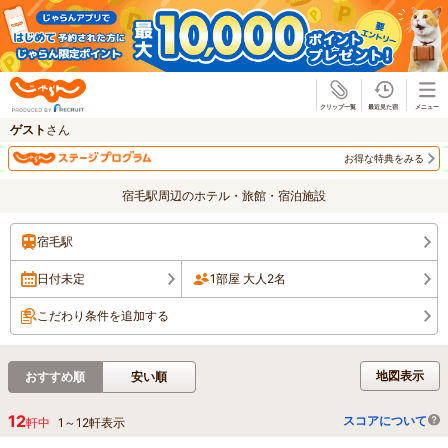
じゃらん
ゲスト
さん
お得な特典をみる
宿毛駅周辺のホテル・旅館・宿泊施設
宿毛駅
日付未定
1部屋 大人2名
こだわり条件を追加する
地図表示
おすすめ順
安い順
12
スコアについて
軒中
1
～
12
軒表示