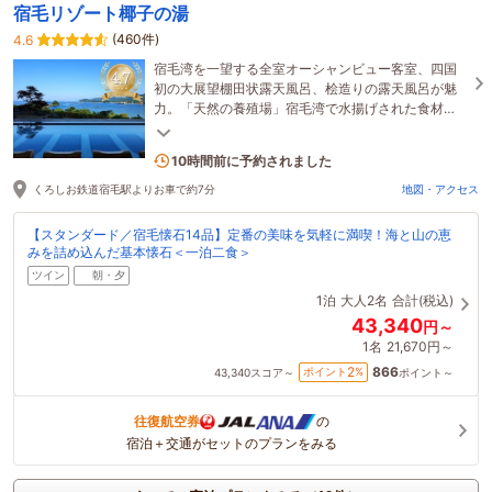
宿毛リゾート椰子の湯
(460件)
4.6
宿毛湾を一望する全室オーシャンビュー客室、四国
初の大展望棚田状露天風呂、桧造りの露天風呂が魅
力。「天然の養殖場」宿毛湾で水揚げされた食材
を、宿毛ならではの食べ方で絶品海の幸をご堪能く
7名がこの宿を見ています
ださい。
10時間前に予約されました
くろしお鉄道宿毛駅よりお車で約7分
地図・アクセス
【スタンダード／宿毛懐石14品】定番の美味を気軽に満喫！海と山の恵
みを詰め込んだ基本懐石＜一泊二食＞
ツイン
朝・夕
1泊
大人2名
合計(税込)
43,340
円～
1名
21,670円～
866
2
ポイント
%
43,340
スコア～
ポイント～
往復航空券
の
宿泊＋交通がセットのプランをみる