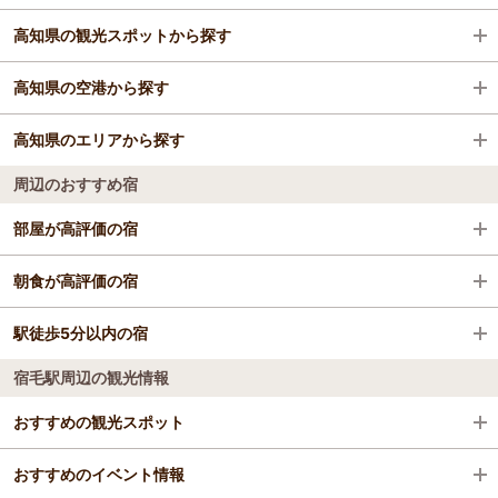
高知県の観光スポットから探す
旅館
中村駅
高知県の空港から探す
格安ホテル
江川崎駅
高知城
高知県のエリアから探す
家地川駅
桂浜
高知空港（高知龍馬空港）
周辺のおすすめ宿
荷稲駅
ひろめ市場
高知・須崎・南国
部屋が高評価の宿
有井川駅
高知県立牧野植物園
足摺・四万十
ペンション Ｂｅｅ
朝食が高評価の宿
東宿毛駅
アンパンマンミュージアム
安芸・室戸
中村プリンスホテル
駅徒歩5分以内の宿
ファミリーロッジ旅籠屋・四万十店
はりまや橋
宿毛駅周辺の観光情報
中村第一ホテル 駅前徒歩１分（ＢＢＨホテルグル
ペンション Ｂｅｅ
坂本龍馬の銅像
ープ)
四万十の宿
おすすめの観光スポット
薬湯風呂 ホテルクラウンヒルズ中村（ＢＢＨホテ
日曜市
四万十の宿
ルグループ）
ホテル松葉川温泉
おすすめのイベント情報
佐田の沈下橋
4.1