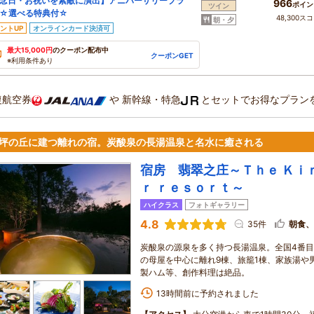
念日・お祝いを素敵に演出】アニバーサリープラ
966
ポイン
ツイン
☆選べる特典付☆
48,300ス
朝・夕
ントUP
オンラインカード決済可
最大15,000円
のクーポン配布中
クーポンGET
※利用条件あり
復航空券
や
新幹線・特急
とセットでお得なプラン
万坪の丘に建つ離れの宿。炭酸泉の長湯温泉と名水に癒される
宿房 翡翠之庄～Ｔｈｅ Ｋｉ
ｒ ｒｅｓｏｒｔ～
ハイクラス
フォトギャラリー
4.8
35件
朝食、
炭酸泉の源泉を多く持つ長湯温泉。全国4番
の母屋を中心に離れ9棟、旅籠1棟、家族湯や
製ハム等、創作料理は絶品。
13時間前に予約されました