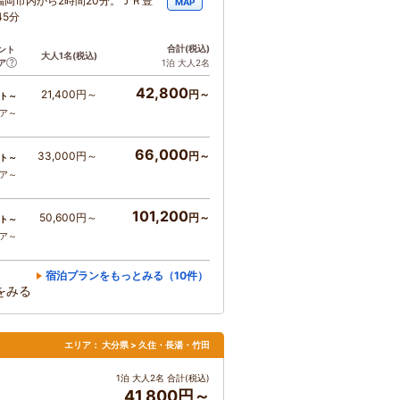
福岡市内から2時間20分。ＪＲ豊
MAP
5分
合計
(税込)
ント
大人1名
(税込)
ア
1泊 大人2名
42,800
21,400円～
円～
ト～
コア～
66,000
33,000円～
円～
ト～
コア～
101,200
50,600円～
円～
ト～
コア～
宿泊プランをもっとみる（10件）
をみる
エリア：
大分県 > 久住・長湯・竹田
1泊 大人2名 合計(税込)
41,800円～