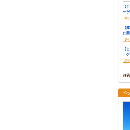
【じ
ーゲ
ポイ
【露
に囲
ポイ
【じ
ーゲ
ポイ
往
ペ