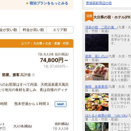
宿泊プランをもっとみる
豊後荻駅周辺の宿
大分県の宿・ホテル[PR
渓谷の宿 二匹の鬼
(九重・
金が安い順
料金が高い順
エリア順
住・竹田・長湯)
６月はホタル
見学ができま
す。
エリア：
大分県 > 久住・長湯・竹田
1泊 大人2名 合計(税込)
宿房 花しのぶ
(九重・久住・
74,800円～
田・長湯)
初めてのカッ
1名 37,400円～
プル温泉旅に
おすすめの宿
、部屋、接客
高評価
☆２４ｈ貸切
湯入り放題♪
れのお部屋はすべて内湯、天然温泉露天風呂
御宿 友喜美荘
(九重・久住・
たり地元の食材を楽しみ、夜は自慢のディナ
田・長湯)
長湯温泉の炭
酸泉！秋を感
じにいやされ
で1時間 熊本空港から１時間３
MAP
てください
ほたると絶景の宿 つれづれ
(
重・久住・竹田・長湯)
合計
(税込)
素泊まりなら
ント
大人1名
(税込)
ここ！！サウ
ア
1泊 大人2名