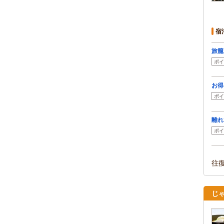
宿
旅籠
ポイ
お得
ポイ
離れ
ポイ
往
じ