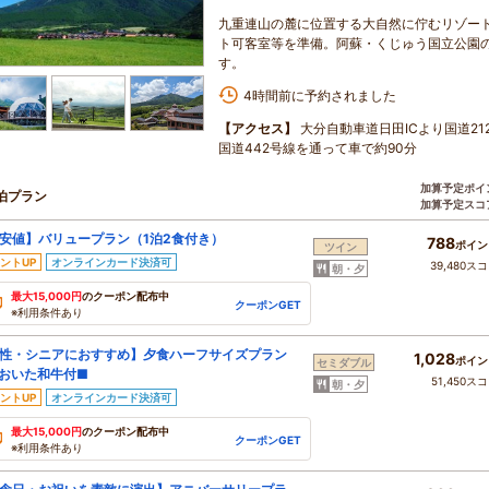
九重連山の麓に位置する大自然に佇むリゾート
ト可客室等を準備。阿蘇・くじゅう国立公園
す。
4時間前に予約されました
【アクセス】
大分自動車道日田ICより国道2
国道442号線を通って車で約90分
加算予定ポイ
泊プラン
加算予定スコ
安値】バリュープラン（1泊2食付き）
788
ポイン
ツイン
ントUP
オンラインカード決済可
39,480ス
朝・夕
最大15,000円
のクーポン配布中
クーポンGET
※利用条件あり
性・シニアにおすすめ】夕食ハーフサイズプラン
1,028
ポイン
セミダブル
おいた和牛付■
51,450ス
朝・夕
ントUP
オンラインカード決済可
最大15,000円
のクーポン配布中
クーポンGET
※利用条件あり