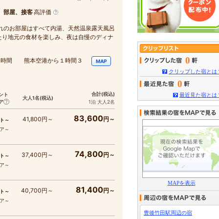
、部屋、接客
高評価
れのお部屋はすべて内湯、天然温泉露天風呂
たり地元の食材を楽しみ、夜は自慢のディナ
0
で1時間 熊本空港から１時間３
MAP
クリップした宿とは
0
合計
(税込)
ント
最近見た宿とは
大人1名
(税込)
ア
1泊 大人2名
83,600
41,800円～
円～
ト～
コア～
74,800
37,400円～
円～
ト～
コア～
MAPを表示
81,400
40,700円～
円～
ト～
コア～
豊後竹田駅周辺の宿