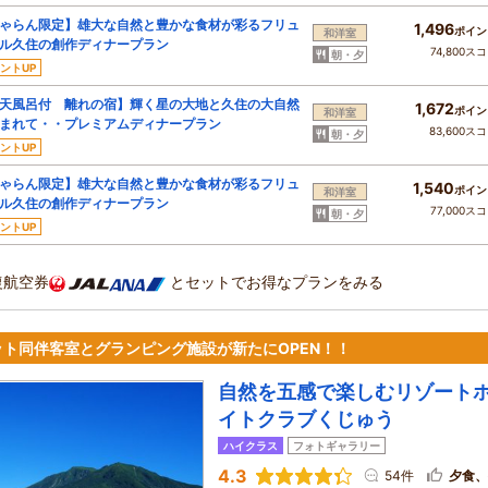
ゃらん限定】雄大な自然と豊かな食材が彩るフリュ
1,496
ポイン
和洋室
ル久住の創作ディナープラン
74,800ス
朝・夕
ントUP
天風呂付 離れの宿】輝く星の大地と久住の大自然
1,672
ポイン
和洋室
まれて・・プレミアムディナープラン
83,600ス
朝・夕
ントUP
ゃらん限定】雄大な自然と豊かな食材が彩るフリュ
1,540
ポイン
和洋室
ル久住の創作ディナープラン
77,000ス
朝・夕
ントUP
復航空券
とセットでお得なプランをみる
ット同伴客室とグランピング施設が新たにOPEN！！
自然を五感で楽しむリゾート
イトクラブくじゅう
ハイクラス
フォトギャラリー
4.3
54件
夕食、