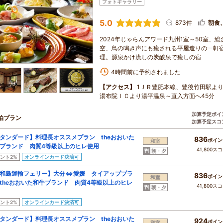
フォトギャラリー
5.0
873件
朝食
2024年じゃらんアワード九州1室～50室、
空、鳥の鳴き声にも癒される平屋造りの一軒
理。源泉かけ流しの炭酸泉で癒しの宿
4時間前に予約されました
【アクセス】
1ＪＲ豊肥本線、豊後竹田駅より
湯布院ＩＣより湯平温泉～直入方面へ45分
加算予定ポイ
泊プラン
加算予定スコ
タンダード】料理長オススメプラン theおおいた
836
ポイン
和室
ブランド 肉質4等級以上のヒレ使用
41,800ス
朝・夕
ント2%
オンラインカード決済可
和島運輸フェリー】大分⇔愛媛 タイアッププラ
836
ポイン
和室
theおおいた和牛ブランド 肉質4等級以上のヒレ
41,800ス
朝・夕
ント2%
オンラインカード決済可
タンダード】料理長オススメプラン theおおいた
924
ポイン
和室