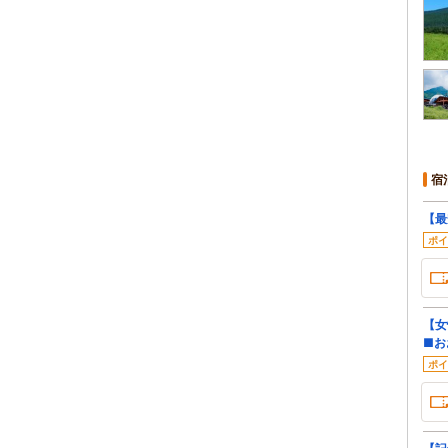
宿
【最
ポイ
【女
■お
ポイ