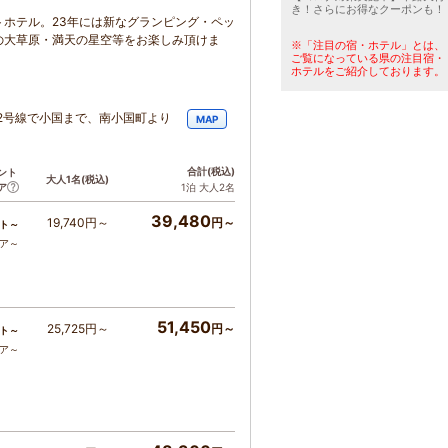
き！さらにお得なクーポンも！
ホテル。23年には新なグランピング・ペッ
の大草原・満天の星空等をお楽しみ頂けま
※「注目の宿・ホテル」とは、
ご覧になっている県の注目宿・
ホテルをご紹介しております。
12号線で小国まで、南小国町より
MAP
合計
(税込)
ント
大人1名
(税込)
ア
1泊 大人2名
39,480
19,740円～
円～
ト～
コア～
51,450
25,725円～
円～
ト～
コア～