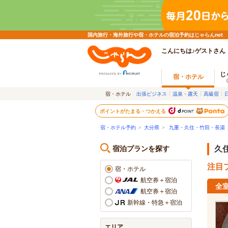
国内旅行・海外旅行や宿・ホテルの宿泊予約はじゃらんnet
こんにちは♪ゲストさん
じ
宿・ホテル
宿・ホテル
出張ビジネス
温泉・露天
高級宿
ポイントがたまる・つかえる
宿・ホテル予約
>
大分県
>
九重・久住・竹田・長湯
宿泊プランを探す
久
注目プ
宿・ホテル
航空券＋宿泊
全
航空券＋宿泊
新幹線・特急＋宿泊
エリア