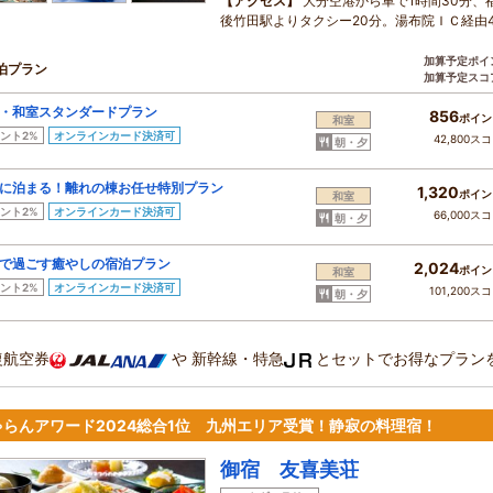
【アクセス】
大分空港から車で1時間30分、
後竹田駅よりタクシー20分。湯布院ＩＣ経由4
加算予定ポイ
泊プラン
加算予定スコ
・和室スタンダードプラン
856
ポイン
和室
ント2%
オンラインカード決済可
42,800ス
朝・夕
に泊まる！離れの棟お任せ特別プラン
1,320
ポイン
和室
ント2%
オンラインカード決済可
66,000ス
朝・夕
で過ごす癒やしの宿泊プラン
2,024
ポイン
和室
ント2%
オンラインカード決済可
101,200ス
朝・夕
復航空券
や
新幹線・特急
とセットでお得なプラン
ゃらんアワード2024総合1位 九州エリア受賞！静寂の料理宿！
御宿 友喜美荘