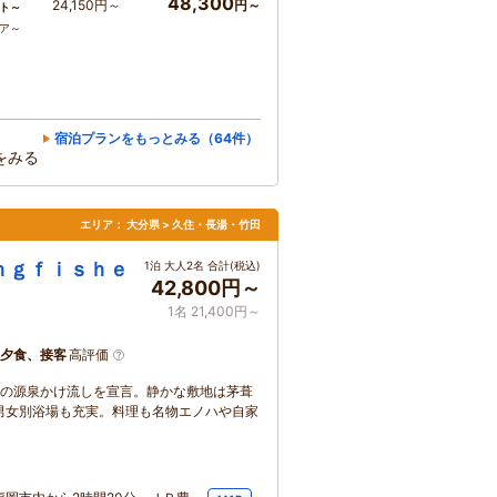
48,300
24,150円～
円～
ト～
コア～
宿泊プランをもっとみる（64件）
をみる
エリア：
大分県 > 久住・長湯・竹田
ｎｇｆｉｓｈｅ
1泊 大人2名 合計(税込)
42,800円～
1名 21,400円～
夕食、接客
高評価
目の源泉かけ流しを宣言。静かな敷地は茅葺
男女別浴場も充実。料理も名物エノハや自家