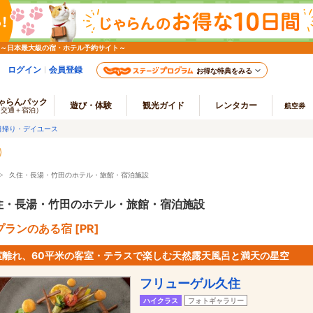
 ～日本最大級の宿・ホテル予約サイト～
ログイン
会員登録
お得な特典をみる
ゃらんパック
遊び・体験
観光ガイド
レンタカー
航空券
（交通＋宿泊）
日帰り・デイユース
>
久住・長湯・竹田のホテル・旅館・宿泊施設
住・長湯・竹田のホテル・旅館・宿泊施設
ランのある宿 [PR]
室離れ、60平米の客室・テラスで楽しむ天然露天風呂と満天の星空
フリューゲル久住
ハイクラス
フォトギャラリー