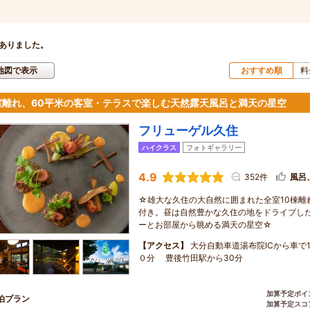
ありました。
地図で表示
おすすめ順
料
室離れ、60平米の客室・テラスで楽しむ天然露天風呂と満天の星空
フリューゲル久住
ハイクラス
フォトギャラリー
4.9
352件
風呂
☆雄大な久住の大自然に囲まれた全室10棟離
付き。昼は自然豊かな久住の地をドライブし
ーとお部屋から眺める満天の星空☆
【アクセス】
大分自動車道湯布院ICから車
０分 豊後竹田駅から30分
加算予定ポイ
泊プラン
加算予定スコ