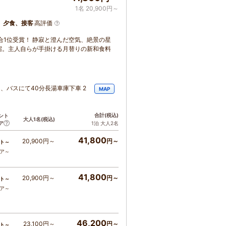
1名 20,900円～
、夕食、接客
高評価
総合1位受賞！ 静寂と澄んだ空気、絶景の星
宿。主人自らが手掛ける月替りの新和食料
、バスにて40分長湯車庫下車 2
MAP
合計
(税込)
ント
大人1名
(税込)
ア
1泊 大人2名
41,800
20,900円～
円～
ト～
コア～
41,800
20,900円～
円～
ト～
コア～
46,200
23,100円～
円～
ト～