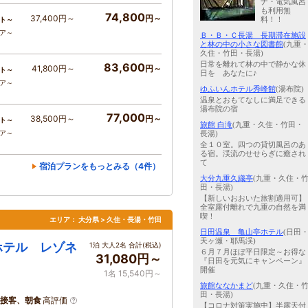
ナ・電気風呂
も利用無
74,800
37,400円～
円～
料！！
ト～
コア～
Ｂ・Ｂ・Ｃ長湯 長期滞在施設
と林の中の小さな図書館
(九重
久住・竹田・長湯)
日常を離れて林の中で静かな休
83,600
41,800円～
円～
ト～
日を あなたに♪
コア～
ゆふいんホテル秀峰館
(湯布院)
温泉とおもてなしに満足できる
湯布院の宿
77,000
38,500円～
円～
ト～
旅館 白滝
(九重・久住・竹田・
コア～
長湯)
全１０室。四つの貸切風呂のあ
る宿。渓流のせせらぎに癒され
て
宿泊プランをもっとみる（4件）
大分九重久織亭
(九重・久住・
田・長湯)
【新しいおおいた旅割適用可】
全室露付離れで九重の自然を満
喫！
エリア：
大分県 > 久住・長湯・竹田
日田温泉 亀山亭ホテル
(日田
天ヶ瀬・耶馬渓)
ホテル レゾネ
1泊 大人2名 合計(税込)
６月７月ほぼ平日限定～お得な
31,080円～
『日田を元気にキャンペーン』
開催
1名 15,540円～
旅館ななかまど
(九重・久住・
田・長湯)
接客、朝食
高評価
【コロナ対策実施中】半露天付