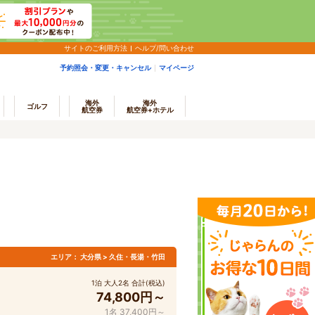
サイトのご利用方法
ヘルプ/問い合わせ
予約照会・変更・キャンセル
マイページ
海外
海外
ゴルフ
航空券
航空券+ホテル
エリア：
大分県 > 久住・長湯・竹田
1泊 大人2名 合計(税込)
74,800円～
1名 37,400円～