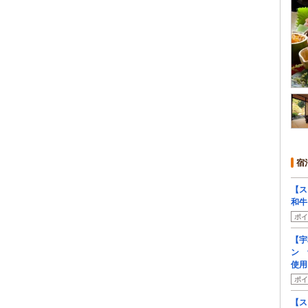
宿
【ス
和牛
ポイ
【宇
ン 
使用
ポイ
【ス