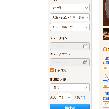
チェックイン
チェックアウト
【露
に囲
ポイ
日付未定
【じ
部屋数･人数
ーゲ
ポイ
【露
大人
子供
0名
に囲
ポイ
再検索