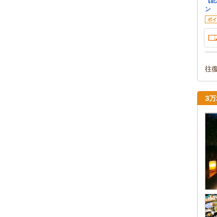
【記
ン 
ポイ
往
3