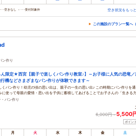
･･空きなし －･･･受付対象外
空き状況をもっ
この施設のプラン一覧へ（
ad
パン作り
らん限定★西宮【親子で楽しくパン作り教室♪】～お子様に人気の恐竜／
飛行機などさまざまなパン作りが体験できます～
しくパン作り！幼児の頃の思い出は、親子の一生の思い出♪ この時期にパン作りを通
ルに使って母親の愛情・思い出を子供に蓄積してあげることでお子さんの「生きる
とができます。
子・パン作り
5,500
6,000円～
ポイン
月
火
水
木
金
土