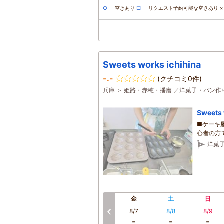
○
･･･空きあり
□
･･･リクエスト予約可能な空きあり ×･
Sweets works ichihina
-.-
(クチコミ0件)
兵庫 ＞ 姫路・赤穂・播磨 ／洋菓子・パン作
Sweet
■ケーキ
心者の方
洋菓
金
土
日
8/7
8/8
8/9
前へ
-
-
-