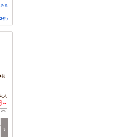
とみる
2件）
■初
大人
円～
ト2％
日
月
火
水
木
金
8/16
8/17
8/18
8/19
8/20
8/21
次へ
-
-
□
□
□
□