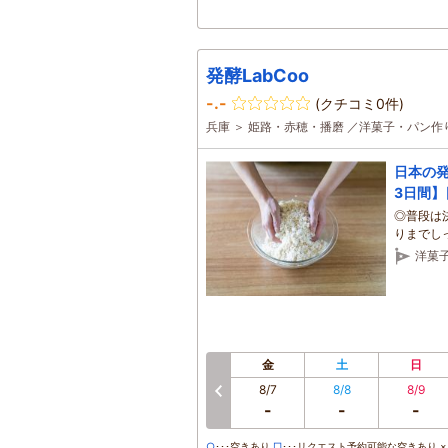
発酵LabCoo
-.-
(クチコミ0件)
兵庫 ＞ 姫路・赤穂・播磨 ／洋菓子・パン作
日本の
3日間
◎普段は
りまでし
洋菓
金
土
日
8/7
8/8
8/9
前へ
-
-
-
○
･･･空きあり
□
･･･リクエスト予約可能な空きあり ×･