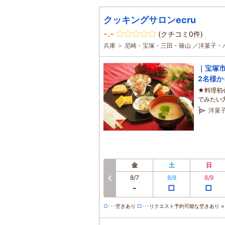
クッキングサロンecru
-.-
(クチコミ0件)
兵庫 ＞ 尼崎・宝塚・三田・篠山 ／洋菓子・
｜宝塚
2名様
★料理初
でみたい
洋菓
金
土
日
8/7
8/8
8/9
前へ
-
□
□
○
･･･空きあり
□
･･･リクエスト予約可能な空きあり ×･