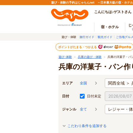
遊び・体験の予約はじゃらんnet ～日本最大級の宿・ホテ
こんにちは♪ゲストさん
じ
宿・ホテル
遊び・体験
旅行ガイド
観光ガイド
ご当地グル
ポイントがたまる・つかえる
遊び･体験
＞
兵庫の遊び・体験
＞
兵庫の洋菓子・パ
兵庫の洋菓子・パン作
関西全域 ＞ 
エリア
全国
日付
日付未定
レジャー・体
ジャンル
全て
こだわり条件を追加する