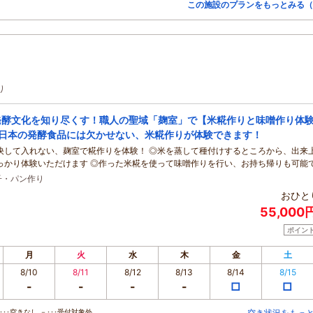
この施設のプランをもっとみる（
り
発酵文化を知り尽くす！職人の聖域「麹室」で【米糀作りと味噌作り体
】日本の発酵食品には欠かせない、米糀作りが体験できます！
決して入れない、麹室で糀作りを体験！ ◎米を蒸して種付けするところから、出来
っかり体験いただけます ◎作った米糀を使って味噌作りを行い、お持ち帰りも可能
子・パン作り
おひと
55,000
ポイン
月
火
水
木
金
土
8/10
8/11
8/12
8/13
8/14
8/15
-
-
-
-
□
□
･･空きなし －･･･受付対象外
空き状況をもっ