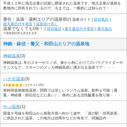
平成１２年に地元企業が試掘し開湯された温泉です。地元企業が源泉を
敷地内に所有されているので、今までは、一般的には知られて・・・
香住・浜坂・湯村エリアの温泉宿の
温泉ガイド |
貸切風呂
|
露天風呂付き客室
|
温泉掛け流し
温泉でなくてもOK！ |
貸切風呂
|
露天風呂付き客室
|
露天風呂
※温泉宿以外も含まれます。
神鍋・鉢伏・養父・和田山エリアの温泉地
神鍋温泉
(3)
神鍋温泉は､冬のスキーやスノボ、春から秋にかけてのパラグライダーや
テニスなど、スポーツのメッカ神鍋高原に湧き出る温泉でア ・・・
ハチ北温泉
(3)
4.0
(クチコミ3件)
単純弱放射能低温泉。関西では珍しいラジウム温泉。飲料も可能（通
風・神経痛・胆石症などに良い）。体内にある活性酸素を取り除・・・
やぶ温泉
(1)
国道９号線を和田山から鳥取方面へ向かう途中、「道の駅・但馬楽座」
に併設された温泉。この地方は但馬牛などが有名で、同施設内・・・