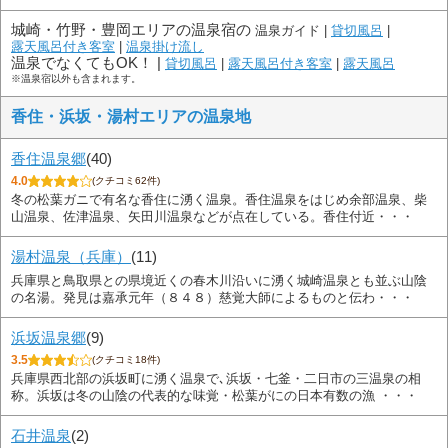
城崎・竹野・豊岡エリアの温泉宿の
温泉ガイド |
貸切風呂
|
露天風呂付き客室
|
温泉掛け流し
温泉でなくてもOK！ |
貸切風呂
|
露天風呂付き客室
|
露天風呂
※温泉宿以外も含まれます。
香住・浜坂・湯村エリアの温泉地
香住温泉郷
(40)
4.0
(クチコミ62件)
冬の松葉ガニで有名な香住に湧く温泉。香住温泉をはじめ余部温泉、柴
山温泉、佐津温泉、矢田川温泉などが点在している。香住付近・・・
湯村温泉（兵庫）
(11)
兵庫県と鳥取県との県境近くの春木川沿いに湧く城崎温泉とも並ぶ山陰
の名湯。発見は嘉承元年（８４８）慈覚大師によるものと伝わ・・・
浜坂温泉郷
(9)
3.5
(クチコミ18件)
兵庫県西北部の浜坂町に湧く温泉で､浜坂・七釜・二日市の三温泉の相
称。浜坂は冬の山陰の代表的な味覚・松葉がにの日本有数の漁 ・・・
石井温泉
(2)