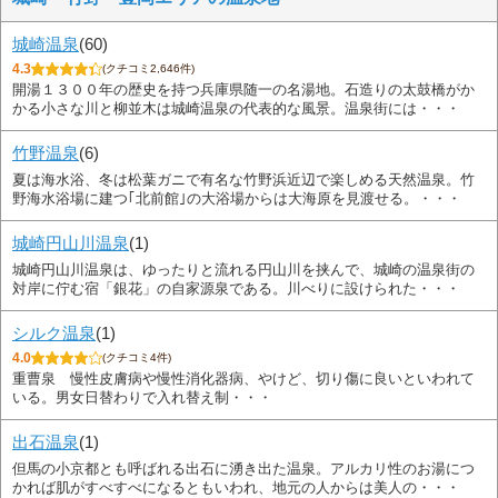
城崎温泉
(60)
4.3
(クチコミ2,646件)
開湯１３００年の歴史を持つ兵庫県随一の名湯地。石造りの太鼓橋がか
かる小さな川と柳並木は城崎温泉の代表的な風景。温泉街には・・・
竹野温泉
(6)
夏は海水浴、冬は松葉ガニで有名な竹野浜近辺で楽しめる天然温泉。竹
野海水浴場に建つ｢北前館｣の大浴場からは大海原を見渡せる。・・・
城崎円山川温泉
(1)
城崎円山川温泉は、ゆったりと流れる円山川を挟んで、城崎の温泉街の
対岸に佇む宿「銀花」の自家源泉である。川べりに設けられた・・・
シルク温泉
(1)
4.0
(クチコミ4件)
重曹泉 慢性皮膚病や慢性消化器病、やけど、切り傷に良いといわれて
いる。男女日替わりで入れ替え制・・・
出石温泉
(1)
但馬の小京都とも呼ばれる出石に湧き出た温泉。アルカリ性のお湯につ
かれば肌がすべすべになるともいわれ、地元の人からは美人の・・・