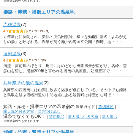
※温泉宿以外も含まれます。
姫路・赤穂・播磨エリアの温泉地
赤穂温泉
(7)
4.1
(クチコミ242件)
近年新たに掘削され、美肌・疲労回復等、様々な効能に別名「よみがえ
りの湯」と呼ばれる。温泉が湧く瀬戸内海国立公園「御崎」地・・・
塩田温泉
(3)
4.2
(クチコミ7件)
清流・夢前川のほとり、周囲にはのどかな田園風景が広がり、名峰・雪
彦山を望む、湯暦300年と言われる播磨の奥座敷。効能豊富で ・・・
兵庫県その他の温泉
(2)
兵庫県の西播磨には山間に数多く温泉が点在している。その中でも姫路
と鳥取を結ぶ因幡街道の中間地点にある波賀町は緑豊かな町で・・・
姫路・赤穂・播磨エリアの温泉宿の
温泉ガイド |
貸切風呂
|
露天風呂付き客室
|
温泉掛け流し
温泉でなくてもOK！ |
貸切風呂
|
露天風呂付き客室
|
露天風呂
※温泉宿以外も含まれます。
城崎・竹野・豊岡エリアの温泉地