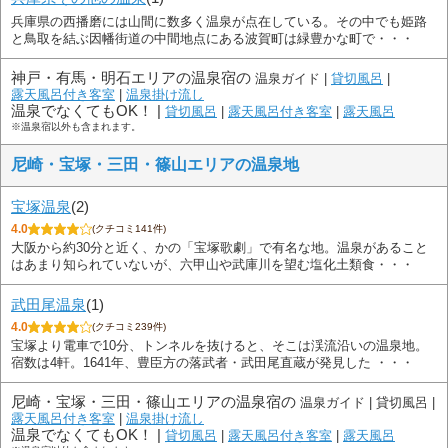
兵庫県の西播磨には山間に数多く温泉が点在している。その中でも姫路
と鳥取を結ぶ因幡街道の中間地点にある波賀町は緑豊かな町で・・・
神戸・有馬・明石エリアの温泉宿の
温泉ガイド |
貸切風呂
|
露天風呂付き客室
|
温泉掛け流し
温泉でなくてもOK！ |
貸切風呂
|
露天風呂付き客室
|
露天風呂
※温泉宿以外も含まれます。
尼崎・宝塚・三田・篠山エリアの温泉地
宝塚温泉
(2)
4.0
(クチコミ141件)
大阪から約30分と近く、かの「宝塚歌劇」で有名な地。温泉があること
はあまり知られていないが、六甲山や武庫川を望む塩化土類食・・・
武田尾温泉
(1)
4.0
(クチコミ239件)
宝塚より電車で10分、トンネルを抜けると、そこは渓流沿いの温泉地。
宿数は4軒。1641年、豊臣方の落武者・武田尾直蔵が発見した ・・・
尼崎・宝塚・三田・篠山エリアの温泉宿の
温泉ガイド |
貸切風呂 |
露天風呂付き客室
|
温泉掛け流し
温泉でなくてもOK！ |
貸切風呂
|
露天風呂付き客室
|
露天風呂