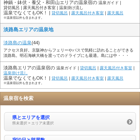
神鍋・鉢伏・養父・和田山エリアの温泉宿の
温泉ガイド |
貸切風呂 |
露天風呂付き客室 |
温泉掛け流し
温泉でなくてもOK！ |
貸切風呂
|
露天風呂付き客室
|
露天風呂
※温泉宿以外も含まれます。
淡路島エリアの温泉地
淡路島の温泉
(44)
アクセス良好。京阪神からフェリーやバスで気軽に訪れることができる
淡路島。明石海峡大橋を渡ってのドライブにも最適。島には中・・・
淡路島エリアの温泉宿の
温泉ガイド |
貸切風呂
|
露天風呂付き客室
|
温泉掛け流し
温泉でなくてもOK！ |
貸切風呂
|
露天風呂付き客室
|
露天風呂
※温泉宿以外も含まれます。
温泉宿を検索
県とエリアを選択
県未選択 > エリア未選択
宿泊日と部屋数