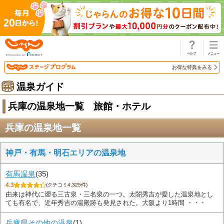
じゃらん
お得な特典をみる
温泉ガイド
兵庫の温泉地一覧 旅館・ホテル
兵庫の温泉地一覧
神戸・有馬・明石エリアの温泉地
有馬温泉
(35)
4.3
(クチコミ4,325件)
由来は神代に遡る三古泉・三名泉の一つ。太閤秀吉が愛した温泉地とし
ても有名で、近年秀吉の湯殿跡も発見された。大阪より1時間 ・・・
兵庫県その他の温泉
(1)