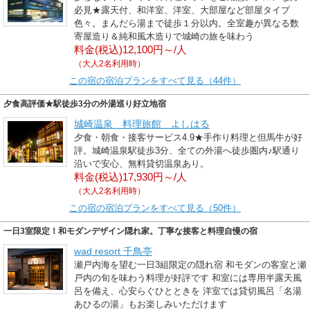
必見★露天付、和洋室、洋室、大部屋など部屋タイプ
色々。まんだら湯まで徒歩１分以内。全室趣が異なる数
寄屋造り＆純和風木造りで城崎の旅を味わう
料金(税込)12,100円～/人
（大人2名利用時）
この宿の宿泊プランをすべて見る（44件）
夕食高評価★駅徒歩3分の外湯巡り好立地宿
城崎温泉 料理旅館 よしはる
夕食・朝食・接客サービス4.9★手作り料理と但馬牛が好
評。城崎温泉駅徒歩3分、全ての外湯へ徒歩圏内♪駅通り
沿いで安心、無料貸切温泉あり。
料金(税込)17,930円～/人
（大人2名利用時）
この宿の宿泊プランをすべて見る（50件）
一日3室限定！和モダンデザイン隠れ家。丁寧な接客と料理自慢の宿
wad resort 千鳥亭
瀬戸内海を望む一日3組限定の隠れ宿 和モダンの客室と瀬
戸内の旬を味わう料理が好評です 和室には専用半露天風
呂を備え、心安らぐひとときを 洋室では貸切風呂「名湯
あひるの湯」もお楽しみいただけます