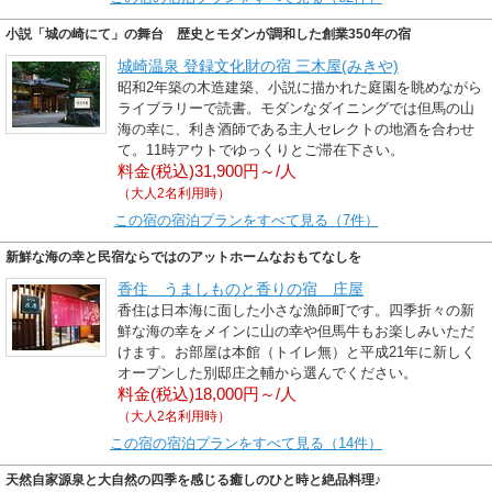
小説「城の崎にて」の舞台 歴史とモダンが調和した創業350年の宿
城崎温泉 登録文化財の宿 三木屋(みきや)
昭和2年築の木造建築、小説に描かれた庭園を眺めながら
ライブラリーで読書。モダンなダイニングでは但馬の山
海の幸に、利き酒師である主人セレクトの地酒を合わせ
て。11時アウトでゆっくりとご滞在下さい。
料金(税込)31,900円～/人
（大人2名利用時）
この宿の宿泊プランをすべて見る（7件）
新鮮な海の幸と民宿ならではのアットホームなおもてなしを
香住 うましものと香りの宿 庄屋
香住は日本海に面した小さな漁師町です。四季折々の新
鮮な海の幸をメインに山の幸や但馬牛もお楽しみいただ
けます。お部屋は本館（トイレ無）と平成21年に新しく
オープンした別邸庄之輔から選んでください。
料金(税込)18,000円～/人
（大人2名利用時）
この宿の宿泊プランをすべて見る（14件）
天然自家源泉と大自然の四季を感じる癒しのひと時と絶品料理♪