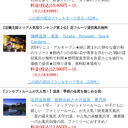
料金(税込)15,400円～/人
（大人2名利用時）
この宿の宿泊プランをすべて見る（61件）
【近畿北陸エリア人気宿ランキング第２位】花フルーツ貸切風呂無料
城崎温泉 湯楽 Yuraku Kinosaki Spa＆
Gardens
2024リニュ－アルオープン★緑に囲まれた静かな森の和
のリゾート★館内7つの浴場♪花や果実を浮かべた3種の貸
切風呂が無料で利用★蟹問屋直営宿＆良質カニを値打ち
価格で提供★日帰り昼食、無料駐車場有り
料金(税込)12,980円～/人
（大人2名利用時）
この宿の宿泊プランをすべて見る（229件）
【コンセプトルームが大人気！】温泉・季節の会席を愉しめる宿♪
塩田温泉郷 姫路ゆめさき川温泉 夢乃井
＜ペット可＞「ドッグフレンドリールーム」や子どもに
嬉しい「ファミリールーム」が大人気！絶景露天風呂
「星の露天風呂 天守の湯」や人気の炭酸風呂等、播磨随
一のお風呂自慢の宿。ファミリーにおすすめ！
料金(税込)12,650円～/人