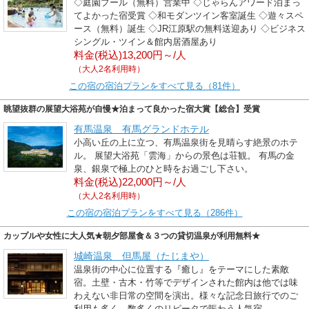
◇庭園プール（無料）営業中 ◇じゃらんアワード泊まっ
てよかった宿受賞 ◇和モダンツイン客室誕生 ◇遊々スペ
ース（無料）誕生 ◇JR江原駅の無料送迎あり ◇ビジネス
シングル・ツイン＆館内居酒屋あり
料金(税込)13,200円～/人
（大人2名利用時）
この宿の宿泊プランをすべて見る（81件）
眺望抜群の展望大浴苑が自慢★泊まって良かった宿大賞【総合】受賞
有馬温泉 有馬グランドホテル
小高い丘の上に立つ、有馬温泉街を見晴らす絶景のホテ
ル。 展望大浴苑「雲海」からの景色は荘観。 有馬の金
泉、銀泉で極上のひと時をお過ごし下さい。
料金(税込)22,000円～/人
（大人2名利用時）
この宿の宿泊プランをすべて見る（286件）
カップルや女性に大人気★朝夕部屋食＆３つの貸切温泉が利用無料★
城崎温泉 但馬屋（たじまや）
温泉街の中心に位置する『癒し』をテーマにした素敵
宿。土壁・古木・竹等でデザインされた館内は他では味
わえない非日常の空間を演出。様々な記念日旅行でのご
利用も多く、数多くのリピータで賑わう人気宿。