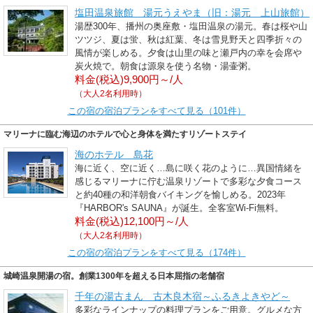
塩田温泉旅館 湯元うえやま（旧：湯元 上山旅館）
湯歴300年、播州の奥座敷・塩田温泉の湯元。春は桜や山
ツツジ、夏は蛍、秋は紅葉、冬は雪見野天と四季折々の
風情が楽しめる。夕食は山里の味と瀬戸内の幸を会席や
炭火焼で。朝食は源泉を使う名物・湯壷粥。
料金(税込)9,900円～/人
（大人2名利用時）
この宿の宿泊プランをすべて見る（101件）
マリーナに臨む海辺のホテルで心と身体を満たすリゾートステイ
海のホテル 島花
海に近く、空に近く…島に咲く花のように…異国情緒を
感じるマリーナに佇む温泉リゾートで多彩な夕食コース
と約40種の和洋朝食バイキングを愉しめる。2023年
『HARBOR's SAUNA』が誕生。全客室Wi-Fi無料。
料金(税込)12,100円～/人
（大人2名利用時）
この宿の宿泊プランをすべて見る（174件）
城崎温泉開湯の宿。創業1300年を超える日本屈指の老舗宿
千年の湯古まん 古木良木宿～ふるきよきやど～
多彩なラインナップの料理プランをご用意。グルメな方