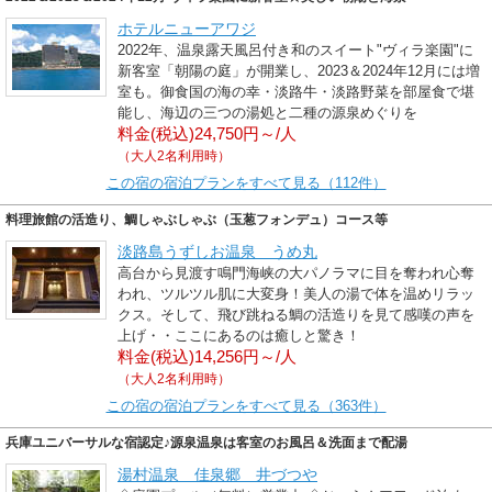
ホテルニューアワジ
2022年、温泉露天風呂付き和のスイート"ヴィラ楽園"に
新客室「朝陽の庭」が開業し、2023＆2024年12月には増
室も。御食国の海の幸・淡路牛・淡路野菜を部屋食で堪
能し、海辺の三つの湯処と二種の源泉めぐりを
料金(税込)24,750円～/人
（大人2名利用時）
この宿の宿泊プランをすべて見る（112件）
料理旅館の活造り、鯛しゃぶしゃぶ（玉葱フォンデュ）コース等
淡路島うずしお温泉 うめ丸
高台から見渡す鳴門海峡の大パノラマに目を奪われ心奪
われ、ツルツル肌に大変身！美人の湯で体を温めリラッ
クス。そして、飛び跳ねる鯛の活造りを見て感嘆の声を
上げ・・ここにあるのは癒しと驚き！
料金(税込)14,256円～/人
（大人2名利用時）
この宿の宿泊プランをすべて見る（363件）
兵庫ユニバーサルな宿認定♪源泉温泉は客室のお風呂＆洗面まで配湯
湯村温泉 佳泉郷 井づつや