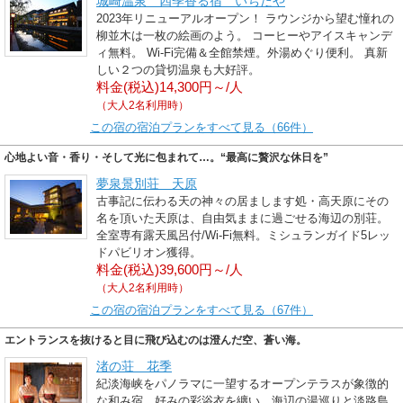
城崎温泉 四季香る宿 いちだや
2023年リニューアルオープン！ ラウンジから望む憧れの
柳並木は一枚の絵画のよう。 コーヒーやアイスキャンデ
ィ無料。 Wi-Fi完備＆全館禁煙。外湯めぐり便利。 真新
しい２つの貸切温泉も大好評。
料金(税込)14,300円～/人
（大人2名利用時）
この宿の宿泊プランをすべて見る（66件）
心地よい音・香り・そして光に包まれて…。“最高に贅沢な休日を”
夢泉景別荘 天原
古事記に伝わる天の神々の居まします処・高天原にその
名を頂いた天原は、自由気ままに過ごせる海辺の別荘。
全室専有露天風呂付/Wi-Fi無料。ミシュランガイド5レッ
ドパビリオン獲得。
料金(税込)39,600円～/人
（大人2名利用時）
この宿の宿泊プランをすべて見る（67件）
エントランスを抜けると目に飛び込むのは澄んだ空、蒼い海。
渚の荘 花季
紀淡海峡をパノラマに一望するオープンテラスが象徴的
な和み宿。好みの彩浴衣を纏い、海辺の湯巡りと淡路島