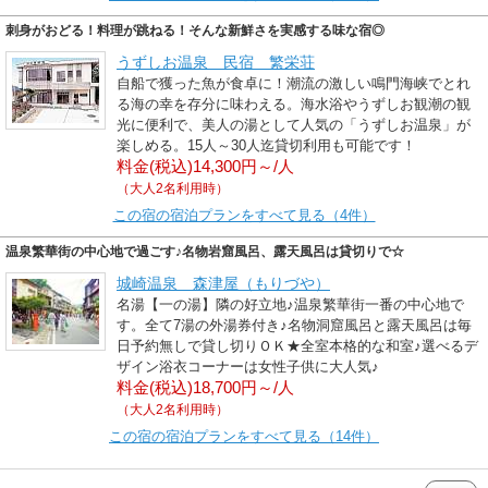
刺身がおどる！料理が跳ねる！そんな新鮮さを実感する味な宿◎
うずしお温泉 民宿 繁栄荘
自船で獲った魚が食卓に！潮流の激しい鳴門海峡でとれ
る海の幸を存分に味わえる。海水浴やうずしお観潮の観
光に便利で、美人の湯として人気の「うずしお温泉」が
楽しめる。15人～30人迄貸切利用も可能です！
料金(税込)14,300円～/人
（大人2名利用時）
この宿の宿泊プランをすべて見る（4件）
温泉繁華街の中心地で過ごす♪名物岩窟風呂、露天風呂は貸切りで☆
城崎温泉 森津屋（もりづや）
名湯【一の湯】隣の好立地♪温泉繁華街一番の中心地で
す。全て7湯の外湯券付き♪名物洞窟風呂と露天風呂は毎
日予約無しで貸し切りＯＫ★全室本格的な和室♪選べるデ
ザイン浴衣コーナーは女性子供に大人気♪
料金(税込)18,700円～/人
（大人2名利用時）
この宿の宿泊プランをすべて見る（14件）