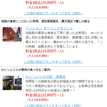
料金(税込)10,000円～/人
（大人2名利用時）
この宿の宿泊プランをすべて見る（18件）
淡路の食材にこだわった料理、貸切展望風呂・露天風呂で癒しの旅を
ペンション ターニングポイント
淡路島の豊富な食材を丁寧に使ったお料理と、ゆったり
貸し切れる展望風呂・露天風呂、播磨灘に沈む夕陽にも
癒されてください。離れのコテージ棟が人気です。＊こ
の時期、組数を抑えて営業しています。
料金(税込)14,850円～/人
（大人2名利用時）
この宿の宿泊プランをすべて見る（12件）
かにソムリエが最高の食べ方をご案内♪
かにソムリエの宿 澄風荘
四季折々の新鮮魚介類を炉端炭火焼で満喫できる！心く
つろぐ家庭的な温かさでおもてなし。お食事は完全個室
対応♪11月6日から松葉かに解禁！！
料金(税込)12,800円～/人
（大人2名利用時）
この宿の宿泊プランをすべて見る（14件）