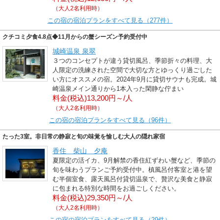
（大人2名利用時）
この宿の宿泊プランをすべて見る（277件）
クチコミ夕食4.8点◆11月からの蟹シーズン予約受付中
城崎温泉 泉翠
３つのコンセプトが違う貸切風呂、季節折々の料理、大
人限定の洗練された空間で大切な方とゆっくり過ごした
い方にオススメの宿。2024年9月に貸切サウナも完成。城
崎温泉メイン通りから1本入った閑静な佇まい
料金(税込)13,200円～/人
（大人2名利用時）
この宿の宿泊プランをすべて見る（96件）
たった3室。非日常の静寂と旬の味覚を愉しむ大人の隠れ家宿
香住 柴山 夕庵
夏限定の活イカ、9月解禁の香住紅ずわい蟹など、季節の
旬を味わうプランご予約受付中。槙風呂付客室と港を望
む半個室食、露天風呂付貸切温泉で、贅沢な美食と静寂
に包まれる特別な時間をお過ごしください。
料金(税込)29,350円～/人
（大人2名利用時）
この宿の宿泊プランをすべて見る（29件）