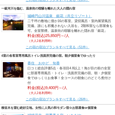
一級河川を臨む、温泉街の喧騒を離れた大人の隠れ宿
城崎円山川温泉 銀花（共立リゾート）
二千坪の敷地に僅か16の客室。貸切風呂・室内展望風呂
完備。誰にも邪魔されない入浴を。2階和室なら部屋食も
可。全室禁煙。温泉街の喧騒を離れた隠れ宿「銀花」
料金(税込)25,850円～/人
（大人2名利用時）
この宿の宿泊プランをすべて見る（51件）
4室の各客室専用風呂トイレ洗面所完備の宿。朝夕個室食でゆったり
香住 おやど 旬香
口コミ総合評価5点・各項目4.8以上！海が目の前の全室
に部屋専用風呂・トイレ・洗面所完備の宿。朝・夕個室
食でゆっくりお食事！全コースの朝食にのどぐろ煮付け
付
料金(税込)9,400円～/人
（大人2名利用時）
この宿の宿泊プランをすべて見る（26件）
柳並木を望む絶好立地。女性に人気の和モダン宿☆お部屋食or個室食