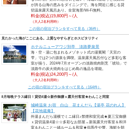
が誇る山海の恵みをダイニングで。海を間近に感じる貸
切温泉露天風呂あり。全室海景/Wi-Fi無料。
料金(税込)19,800円～/人
（大人2名利用時）
この宿の宿泊プランをすべて見る（36件）
見たかった海がここにある。上質なやすらぎとホスピタリティ
ホテルニューアワジ別亭 淡路夢泉景
海・空・湯に包まれるメゾネット式の湯賓閣「天宮の
雫」では2つの源泉を満喫。温泉露天風呂付など多彩な客
室が揃う。2024年7月オープンの淡路焼肉割烹「琥珀」で
淡路牛の炭火焼肉をはじめ島の逸品を堪能。
料金(税込)24,200円～/人
（大人2名利用時）
この宿の宿泊プランをすべて見る（164件）
8月毎晩テラス縁日！貸切4湯☆新作御膳ｘ露天付客室★わんこと同室
城崎温泉 お宿 白山 花まんだら【湯亭 花のれん】
【花地蔵庵】
外湯まんだら湯横でミニ縁日♪禁煙和室完成★夏三宝御膳
ｘ貸切温泉4湯☆☆多彩なお部屋→新装露天付客室＆和洋
室＆わんこと一緒ルーム＆和室★但馬牛や蟹、海鮮を朝