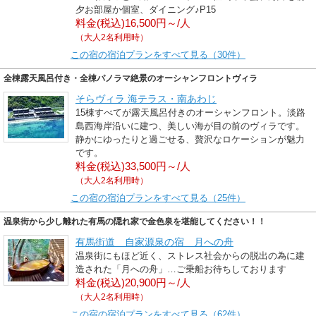
夕お部屋か個室、ダイニング♪P15
料金(税込)16,500円～/人
（大人2名利用時）
この宿の宿泊プランをすべて見る（30件）
全棟露天風呂付き・全棟パノラマ絶景のオーシャンフロントヴィラ
そらヴィラ 海テラス・南あわじ
15棟すべてが露天風呂付きのオーシャンフロント。淡路
島西海岸沿いに建つ、美しい海が目の前のヴィラです。
静かにゆったりと過ごせる、贅沢なロケーションが魅力
です。
料金(税込)33,500円～/人
（大人2名利用時）
この宿の宿泊プランをすべて見る（25件）
温泉街から少し離れた有馬の隠れ家で金色泉を堪能してください！！
有馬街道 自家源泉の宿 月への舟
温泉街にもほど近く、ストレス社会からの脱出の為に建
造された「月への舟」…ご乗船お待ちしております
料金(税込)20,900円～/人
（大人2名利用時）
この宿の宿泊プランをすべて見る（62件）