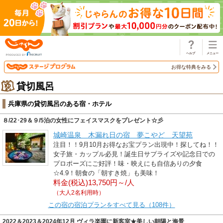
じゃらん
お得な特典をみる
貸切風呂
兵庫県の貸切風呂のある宿・ホテル
８/22･29＆９/5泊の女性にフェイスマスクをプレゼント☆彡
城崎温泉 木漏れ日の宿 夢こやど 天望苑
注目！！9月10月お得なお宝プラン出現中！探してね！！
女子旅・カップル必見！誕生日サプライズや記念日での
プロポーズにご好評！味・映えにも自信ありの夕食
☆4.9！朝食の「朝すき焼」も美味！
料金(税込)13,750円～/人
（大人2名利用時）
この宿の宿泊プランをすべて見る（108件）
2022＆2023＆2024年12月 ヴィラ楽園に新客室★美しい朝陽と海景