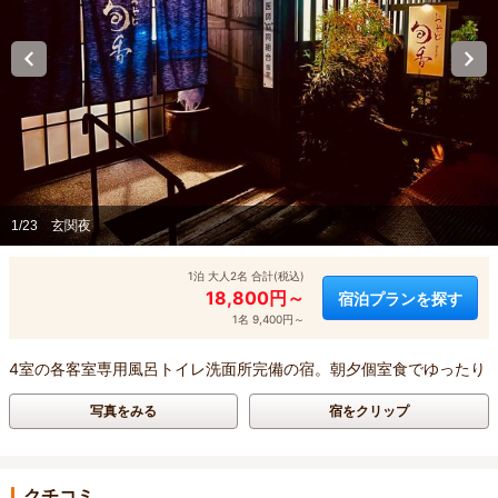
1/23
玄関夜
1泊 大人2名 合計(税込)
18,800円～
宿泊プランを探す
1名 9,400円～
4室の各客室専用風呂トイレ洗面所完備の宿。朝夕個室食でゆったり
写真をみる
宿をクリップ
クチコミ