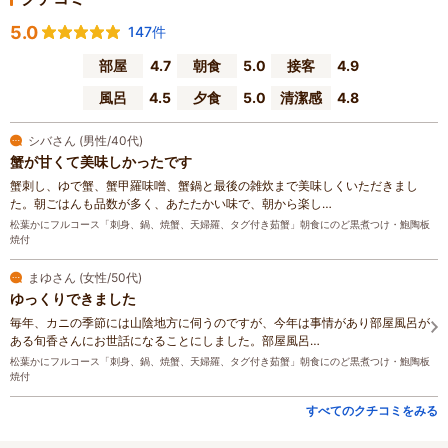
5.0
147件
部屋
4.7
朝食
5.0
接客
4.9
風呂
4.5
夕食
5.0
清潔感
4.8
シバさん (男性/40代)
蟹が甘くて美味しかったです
蟹刺し、ゆで蟹、蟹甲羅味噌、蟹鍋と最後の雑炊まで美味しくいただきまし
た。朝ごはんも品数が多く、あたたかい味で、朝から楽し…
松葉かにフルコース「刺身、鍋、焼蟹、天婦羅、タグ付き茹蟹」朝食にのど黒煮つけ・鮑陶板
焼付
まゆさん (女性/50代)
ゆっくりできました
毎年、カニの季節には山陰地方に伺うのですが、今年は事情があり部屋風呂が
ある旬香さんにお世話になることにしました。部屋風呂…
松葉かにフルコース「刺身、鍋、焼蟹、天婦羅、タグ付き茹蟹」朝食にのど黒煮つけ・鮑陶板
焼付
すべてのクチコミをみる