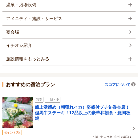
温泉・浴場設備
アメニティ・施設・サービス
宴会場
イチオシ紹介
施設情報をもっとみる
おすすめの宿泊プラン
スコアについて
和室
朝・夕
船上活締め（朝獲れイカ）姿盛付プチ旬香会席！
但馬牛ステーキ！12品以上の豪華和朝食・鮑陶板
焼
2
ポイント
%
1泊 大人2名 合計(税込)