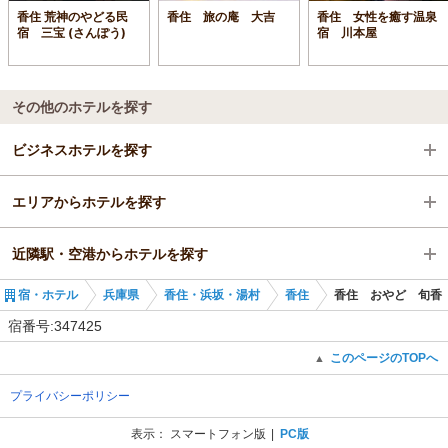
香住 荒神のやどる民
香住 旅の庵 大吉
香住 女性を癒す温泉
宿 三宝 (さんぽう)
宿 川本屋
その他のホテルを探す
ビジネスホテルを探す
エリアからホテルを探す
兵庫県
近隣駅・空港からホテルを探す
兵庫県
宿・ホテル
兵庫県
香住・浜坂・湯村
香住
香住 おやど 旬香
香住・浜坂・湯村
香住駅
宿番号:347425
香住
柴山駅
このページのTOPへ
▲
プライバシーポリシー
香住駅
餘部駅
表示：
スマートフォン版
PC版