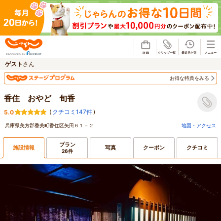
じゃらん
ゲスト
さん
お得な特典をみる
香住 おやど 旬香
(
クチコミ147件
)
5.0
兵庫県美方郡香美町香住区矢田６１－２
地図・アクセス
プラン
施設情報
写真
クーポン
クチコミ
26件