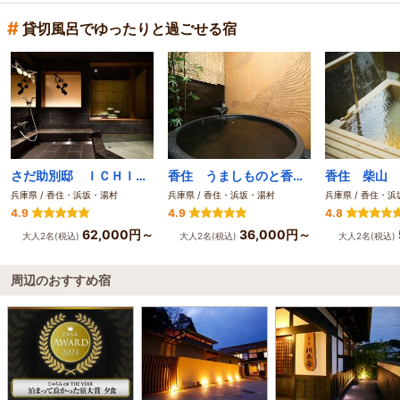
#
貸切風呂でゆったりと過ごせる宿
さだ助別邸 ＩＣＨＩＪＯ
香住 うましものと香りの宿 庄屋
香住 柴山 
兵庫県 / 香住・浜坂・湯村
兵庫県 / 香住・浜坂・湯村
兵庫県 / 香住・
4.9
4.9
4.8
62,000円～
36,000円～
大人2名(税込)
大人2名(税込)
大人2名(税込)
周辺のおすすめ宿