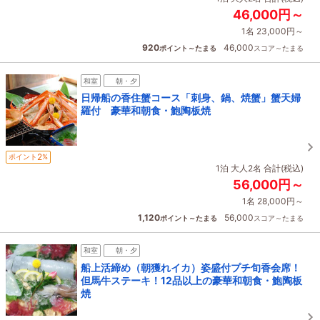
46,000円～
1名 23,000円～
920
46,000
ポイント～たまる
スコア～たまる
和室
朝・夕
日帰船の香住蟹コース「刺身、鍋、焼蟹」蟹天婦
羅付 豪華和朝食・鮑陶板焼
2
ポイント
%
1泊 大人2名 合計(税込)
56,000円～
1名 28,000円～
1,120
56,000
ポイント～たまる
スコア～たまる
和室
朝・夕
船上活締め（朝獲れイカ）姿盛付プチ旬香会席！
但馬牛ステーキ！12品以上の豪華和朝食・鮑陶板
焼