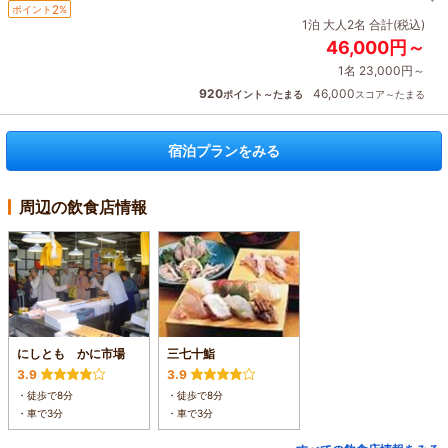
2
ポイント
%
1泊 大人2名 合計(税込)
46,000円～
1名 23,000円～
920
46,000
ポイント～たまる
スコア～たまる
宿泊プランをみる
周辺の飲食店情報
にしとも かに市場
三七十鮨
3.9
3.9
・徒歩で8分
・徒歩で8分
・車で3分
・車で3分