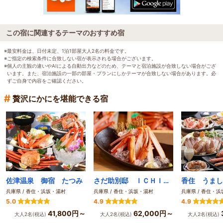
この宿に関連するテーマのおすすめ宿
※最安料金は、日付未定、1泊1部屋大人2名の料金です。
※ご指定の検索条件に合致しない宿が表示される場合がございます。
※個人の主観の違いやAIによる自動出力などのため、テーマと宿泊施設が合致しない場合がござ
います。また、宿泊施設の一部の部屋・プランにしかテーマが合致しない場合があります。必
ずご自身で内容をご確認ください。
#
贅沢にかにを堪能できる宿
佐津温泉 御宿 たつみ
さだ助別邸 ＩＣＨＩＪＯ
兵庫県 / 香住・浜坂・湯村
兵庫県 / 香住・浜坂・湯村
兵庫県 / 香住・
5.0
4.9
4.9
41,800円～
62,000円～
大人2名(税込)
大人2名(税込)
大人2名(税込)