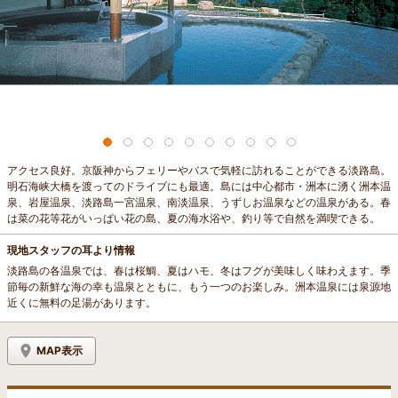
アクセス良好。京阪神からフェリーやバスで気軽に訪れることができる淡路島。
明石海峡大橋を渡ってのドライブにも最適。島には中心都市・洲本に湧く洲本温
泉、岩屋温泉、淡路島一宮温泉、南淡温泉、うずしお温泉などの温泉がある。春
は菜の花等花がいっぱい花の島、夏の海水浴や、釣り等で自然を満喫できる。
現地スタッフの耳より情報
淡路島の各温泉では、春は桜鯛、夏はハモ、冬はフグが美味しく味わえます。季
節毎の新鮮な海の幸も温泉とともに、もう一つのお楽しみ。洲本温泉には泉源地
近くに無料の足湯があります。
MAP表示