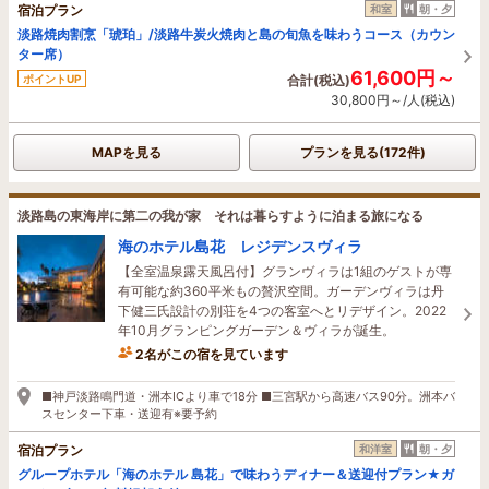
宿泊プラン
和室
朝・夕
淡路焼肉割烹「琥珀」/淡路牛炭火焼肉と島の旬魚を味わうコース（カウン
ター席）
61,600円～
ポイントUP
合計(税込)
30,800円～/人(税込)
MAPを見る
プランを見る(172件)
淡路島の東海岸に第二の我が家 それは暮らすように泊まる旅になる
海のホテル島花 レジデンスヴィラ
【全室温泉露天風呂付】グランヴィラは1組のゲストが専
有可能な約360平米もの贅沢空間。ガーデンヴィラは丹
下健三氏設計の別荘を4つの客室へとリデザイン。2022
年10月グランピングガーデン＆ヴィラが誕生。
2名がこの宿を見ています
■神戸淡路鳴門道・洲本ICより車で18分 ■三宮駅から高速バス90分。洲本バ
スセンター下車・送迎有※要予約
宿泊プラン
和洋室
朝・夕
グループホテル「海のホテル 島花」で味わうディナー＆送迎付プラン★ガ