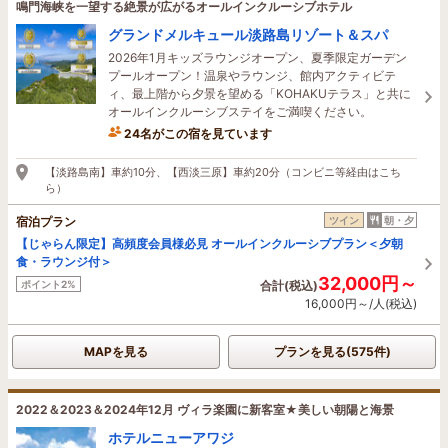
鳴門海峡を一望する絶景が広がるオールインクルーシブホテル
グランドメルキュール淡路島リゾート＆スパ
2026年1月キッズラウンジオープン、夏季限定ガーデン
プールオープン！温泉やラウンジ、館内アクティビテ
ィ、最上階から夕景を望める「KOHAKUテラス」と共に
オールインクルーシブステイをご満喫ください。
24名がこの宿を見ています
1時間前に予約されました
【淡路島南】車約10分、【西淡三原】車約20分（コンビニ等経由はこち
ら）
宿泊プラン
ツイン
朝・夕
【じゃらん限定】高頻度会員様必見 オールインクルーシブプラン＜夕朝
食・ラウンジ付＞
32,000円～
ポイント2%
合計(税込)
16,000円～/人(税込)
MAPを見る
プランを見る(575件)
2022＆2023＆2024年12月 ヴィラ楽園に新客室★美しい朝陽と海景
ホテルニューアワジ