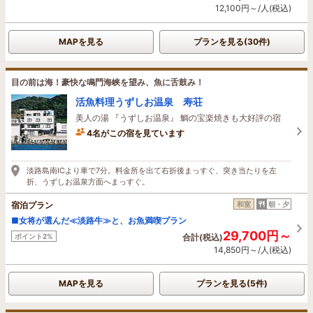
12,100円～/人(税込)
MAPを見る
プランを見る(30件)
目の前は海！豪快な鳴門海峡を望み、魚に舌鼓み！
活魚料理うずしお温泉 寿荘
美人の湯 『うずしお温泉』 鯛の宝楽焼きも大好評の宿
4名がこの宿を見ています
たった今予約されました
淡路島南ICより車で7分。料金所を出て右折後まっすぐ、突き当たりを左
折、うずしお温泉方面へまっすぐ。
宿泊プラン
和室
朝・夕
■女将が選んだ≪淡路牛≫と、お魚満喫プラン
29,700円～
ポイント2%
合計(税込)
14,850円～/人(税込)
MAPを見る
プランを見る(5件)