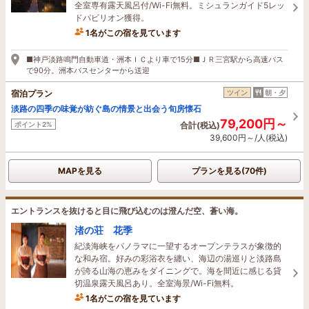
全室専有露天風呂付/Wi-Fi無料。ミシュランガイド5レッ
ドパビリオン獲得。
1名がこの宿を見ています
14分前に予約されました
■神戸淡路鳴門自動車道・洲本ＩＣより車で15分■ＪＲ三宮駅から高速バス
で90分。洲本バスセンターから送迎
宿泊プラン
ツイン
朝・夕
淡路の四季の味覚が紡ぐ島の情景と出会う旬房懐石
79,200円～
ポイント2%
合計(税込)
39,600円～/人(税込)
MAPを見る
プランを見る(70件)
エントランスを抜けると目に飛び込むのは澄んだ空、蒼い海。
渚の荘 花季
紀淡海峡をパノラマに一望するオープンテラスが象徴的
な和み宿。好みの彩浴衣を纏い、海辺の湯巡りと淡路島
が誇る山海の恵みをダイニングで。海を間近に感じる貸
切温泉露天風呂あり。全室海景/Wi-Fi無料。
1名がこの宿を見ています