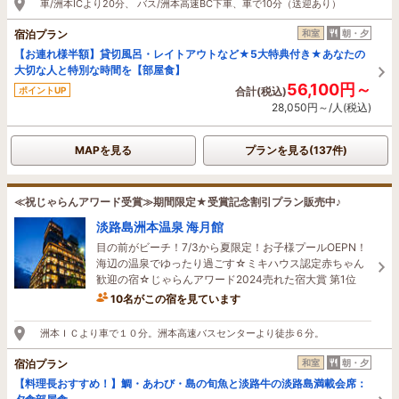
車/洲本ICより20分、 バス/洲本高速BC下車、車で10分（送迎あり）
宿泊プラン
和室
朝・夕
【お連れ様半額】貸切風呂・レイトアウトなど★5大特典付き★あなたの
大切な人と特別な時間を【部屋食】
56,100円～
ポイントUP
合計(税込)
28,050円～/人(税込)
MAPを見る
プランを見る(137件)
≪祝じゃらんアワード受賞≫期間限定★受賞記念割引プラン販売中♪
淡路島洲本温泉 海月館
目の前がビーチ！7/3から夏限定！お子様プールOEPN！
海辺の温泉でゆったり過ごす☆ミキハウス認定赤ちゃん
歓迎の宿☆じゃらんアワード2024売れた宿大賞 第1位
10名がこの宿を見ています
4時間前に予約されました
洲本ＩＣより車で１０分。洲本高速バスセンターより徒歩６分。
宿泊プラン
和室
朝・夕
【料理長おすすめ！】鯛・あわび・島の旬魚と淡路牛の淡路島満載会席：