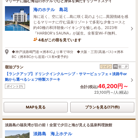
マリーナに臨む海辺のホテルで心と身体を満たすリゾートステイ
海のホテル 島花
海に近く、空に近く…島に咲く花のように…異国情緒を感
じるマリーナに佇む温泉リゾートで多彩な夕食コースと
約40種の和洋朝食バイキングを愉しめる。2023年
『HARBOR's SAUNA』が誕生。全客室Wi-Fi無料。
4名がこの宿を見ています
20時間前に予約されました
◆神戸淡路鳴門道→洲本ICより車で18分 ◆大阪・三宮(高速バス)→洲本
BC（洲本BCから送迎バス有※要予約)
宿泊プラン
ツイン
朝・夕
【ランクアップ】ドリンクインクルーシブ・サマービュッフェ＋淡路牛or
鮑から選べるシェフ特製ステーキ
46,200円～
ポイント2%
合計(税込)
23,100円～/人(税込)
MAPを見る
プランを見る(171件)
淡路島の福良湾が目の前！全室で夕日と海が見える温泉料理旅館
淡路島 海上ホテル