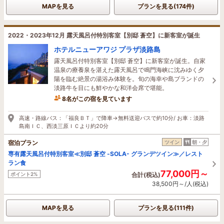
MAPを見る
プランを見る(174件)
2022・2023年12月 露天風呂付特別客室【別邸 蒼空】に新客室が誕生
ホテルニューアワジ プラザ淡路島
露天風呂付特別客室【別邸 蒼空】に新客室が誕生。自家
温泉の療養泉を湛えた露天風呂で鳴門海峡に沈みゆく夕
陽を臨む絶景の湯浴み体験を。旬の海幸や島ブランドの
淡路牛を目にも鮮やかな和洋会席で堪能。
8名がこの宿を見ています
44分前に予約されました
高速・路線バス：「福良ＢＴ」で降車→無料送迎バスで約10分/ お車：淡路
島南ＩＣ、西淡三原ＩＣより約20分
宿泊プラン
ツイン
朝・夕
専有露天風呂付特別客室≪別邸 蒼空 -SOLA- グランデツイン≫／レスト
ラン食
77,000円～
ポイント2%
合計(税込)
38,500円～/人(税込)
MAPを見る
プランを見る(111件)