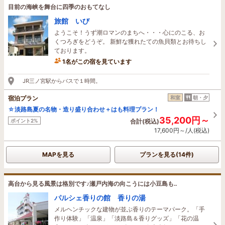
目前の海峡を舞台に四季のおもてなし
旅館 いび
ようこそ！うず潮ロマンのまちへ・・・心にのこる、お
くつろぎをどうぞ。 新鮮な獲れたての魚貝類とお待ちし
ております。
1名がこの宿を見ています
たった今予約されました
JR三ノ宮駅からバスで１時間。
宿泊プラン
和室
朝・夕
☆淡路島夏の名物・造り盛り合わせ＋はも料理プラン！
35,200円～
ポイント2%
合計(税込)
17,600円～/人(税込)
MAPを見る
プランを見る(14件)
高台から見る風景は格別です♪瀬戸内海の向こうには小豆島も‥
パルシェ香りの館 香りの湯
メルヘンチックな建物が並ぶ香りのテーマパーク。「手
作り体験」「温泉」「淡路島＆香りグッズ」「花の温