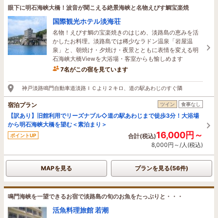
眼下に明石海峡大橋！波音が聞こえる絶景海峡と名物えびす鯛宝楽焼
国際観光ホテル淡海荘
名物！えびす鯛の宝楽焼きのはじめ、淡路島の恵みを活
かしたお料理。淡路島では稀少なラドン温泉「岩屋温
泉」と、朝焼け・夕焼け・夜景とともに表情を変える明
石海峡大橋Viewを大浴場・客室からも愉しめます
7名がこの宿を見ています
1時間前に予約されました
神戸淡路鳴門自動車道淡路ＩＣより２キロ、道の駅あわじのすぐ隣
宿泊プラン
ツイン
食事なし
【訳あり】旧館利用でリーズナブル◇道の駅あわじまで徒歩3分！大浴場
から明石海峡大橋を望む＜素泊まり＞
16,000円～
ポイントUP
合計(税込)
8,000円～/人(税込)
MAPを見る
プランを見る(56件)
鳴門海峡を一望できるお宿で淡路島の旬のお魚をたっぷりと・・・
活魚料理旅館 若潮