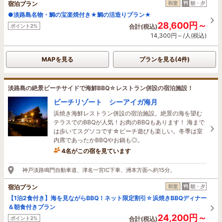
宿泊プラン
和室
朝・夕
●淡路島名物・鯛の宝楽焼付き★鯛の活造りプラン★
28,600円～
ポイント2%
合計(税込)
14,300円～/人(税込)
MAPを見る
プランを見る(4件)
淡路島の絶景ビーチサイドで海鮮BBQ☆レストラン併設の宿泊施設！
ビーチリゾート シーアイガ海月
浜焼き海鮮レストラン併設の宿泊施設。絶景の海を望む
テラスでのBBQが人気！お肉のBBQもあります！ 海まで
は歩いてスグソコです☆ビーチ遊びも楽しい。冬季は室
内席であったかBBQやお鍋も◎。
4名がこの宿を見ています
1時間前に予約されました
神戸淡路鳴門自動車道、津名一宮IC下車、洲本方面へ約15分。
宿泊プラン
和室
朝・夕
【1泊2食付き】海を見ながらBBQ！ネット限定割引☆浜焼きBBQディナー
＆朝食付きプラン
24,200円～
ポイント2%
合計(税込)