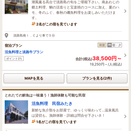
潮風薫る高台で淡路島の旬をご堪能下さい。南あわじの
郷土料理、鯛の活造りと宝楽焼のコースに加え、夏のハ
モ、冬のふぐ、春秋の磯魚料理をお楽しみいただけま
す。
2名がこの宿を見ています
27分前に予約されました
淡路島南Ｉ．Ｃより車で５分
宿泊プラン
和室
朝・夕
活魚料理と淡路牛プラン
38,500円～
ポイント2%
合計(税込)
19,250円～/人(税込)
MAPを見る
プランを見る(2件)
とれたての鮮魚は一味違う！漁師体験も可能な民宿
活魚料理 民宿みたき
新鮮な魚介類をお部屋で、ゆっくり味わって…温泉風呂
は貸切も。漁師体験・詳細は問合せ下さいネ！
1名がこの宿を見ています