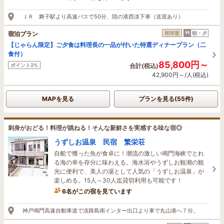
5時間前に予約されました
ＪＲ 舞子駅より高速バスで50分、陸の港西淡下車（送迎あり）
宿泊プラン
和洋室
朝・夕
【じゃらん限定】ご夕食は料理長の一品が付いた特選ディナープラン（二
食付）
85,800円～
ポイント2%
合計(税込)
42,900円～/人(税込)
MAPを見る
プランを見る(55件)
刺身がおどる！料理が跳ねる！そんな新鮮さを実感する味な宿◎
うずしお温泉 民宿 繁栄荘
自船で獲った魚が食卓に！潮流の激しい鳴門海峡でとれ
る海の幸を存分に味わえる。海水浴やうずしお観潮の観
光に便利で、美人の湯として人気の「うずしお温泉」が
楽しめる。15人～30人迄貸切利用も可能です！
6名がこの宿を見ています
19分前に予約されました
神戸鳴門高速自動車道で淡路島南インター出口より車で丸山港へ７分。