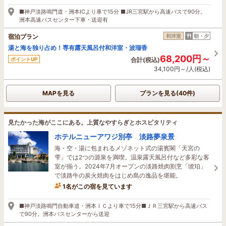
50分前に予約されました
■神戸淡路鳴門道・洲本ICより車で15分 ■JR三宮駅から高速バスで90分。
洲本高速バスセンター下車・送迎有
宿泊プラン
和洋室
朝・夕
湯と海を独り占め！専有露天風呂付和洋室・波瑠香
68,200円～
ポイントUP
合計(税込)
34,100円～/人(税込)
MAPを見る
プランを見る(40件)
見たかった海がここにある。上質なやすらぎとホスピタリティ
ホテルニューアワジ別亭 淡路夢泉景
海・空・湯に包まれるメゾネット式の湯賓閣「天宮の
雫」では2つの源泉を満喫。温泉露天風呂付など多彩な客
室が揃う。2024年7月オープンの淡路焼肉割烹「琥珀」
で淡路牛の炭火焼肉をはじめ島の逸品を堪能。
1名がこの宿を見ています
5時間前に予約されました
■神戸淡路鳴門自動車道・洲本ＩＣより車で15分■ＪＲ三宮駅から高速バス
で90分。洲本バスセンターから送迎