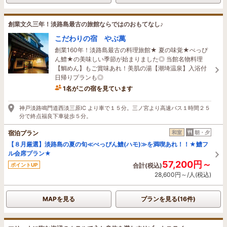
創業文久三年！淡路島最古の旅館ならではのおもてなし♪
こだわりの宿 やぶ萬
創業160年！淡路島最古の料理旅館★ 夏の味覚★べっぴ
ん鱧★の美味しい季節が始まりました◎ 当館名物料理
【鯛めん】もご賞味あれ！美肌の湯【潮埼温泉】入浴付
日帰りプランも◎
1名がこの宿を見ています
19時間前に予約されました
神戸淡路鳴門道西淡三原IC より車で１５分。三ノ宮より高速バス１時間２５
分で終点福良下車徒歩５分。
宿泊プラン
和室
朝・夕
【８月厳選】淡路島の夏の旬≪べっぴん鱧(ハモ)≫を満喫あれ！！★鱧フ
ル会席プラン★
57,200円～
ポイントUP
合計(税込)
28,600円～/人(税込)
MAPを見る
プランを見る(16件)