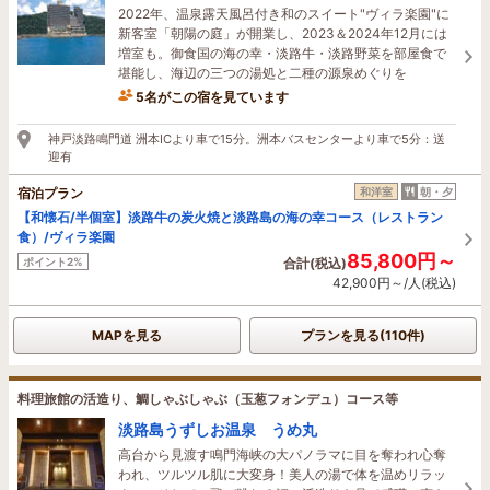
2022年、温泉露天風呂付き和のスイート"ヴィラ楽園"に
新客室「朝陽の庭」が開業し、2023＆2024年12月には
増室も。御食国の海の幸・淡路牛・淡路野菜を部屋食で
堪能し、海辺の三つの湯処と二種の源泉めぐりを
5名がこの宿を見ています
2時間前に予約されました
神戸淡路鳴門道 洲本ICより車で15分。洲本バスセンターより車で5分：送
迎有
宿泊プラン
和洋室
朝・夕
【和懐石/半個室】淡路牛の炭火焼と淡路島の海の幸コース（レストラン
食）/ヴィラ楽園
85,800円～
ポイント2%
合計(税込)
42,900円～/人(税込)
MAPを見る
プランを見る(110件)
料理旅館の活造り、鯛しゃぶしゃぶ（玉葱フォンデュ）コース等
淡路島うずしお温泉 うめ丸
高台から見渡す鳴門海峡の大パノラマに目を奪われ心奪
われ、ツルツル肌に大変身！美人の湯で体を温めリラッ