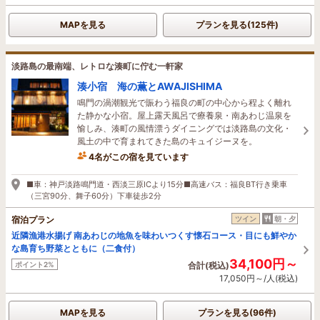
MAPを見る
プランを見る(125件)
淡路島の最南端、レトロな湊町に佇む一軒家
湊小宿 海の薫とAWAJISHIMA
鳴門の渦潮観光で賑わう福良の町の中心から程よく離れ
た静かな小宿。屋上露天風呂で療養泉・南あわじ温泉を
愉しみ、湊町の風情漂うダイニングでは淡路島の文化・
風土の中で育まれてきた島のキュイジーヌを。
4名がこの宿を見ています
たった今予約されました
■車：神戸淡路鳴門道・西淡三原ICより15分■高速バス：福良BT行き乗車
（三宮90分、舞子60分）下車徒歩2分
宿泊プラン
ツイン
朝・夕
近隣漁港水揚げ 南あわじの地魚を味わいつくす懐石コース・目にも鮮やか
な島育ち野菜とともに（二食付）
34,100円～
ポイント2%
合計(税込)
17,050円～/人(税込)
MAPを見る
プランを見る(96件)