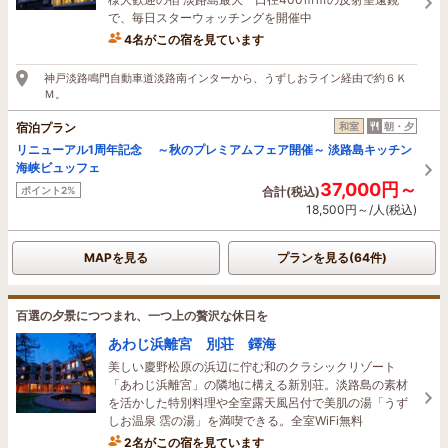
で、毎日スターウォッチングを開催中
4名がこの宿を見ています
3時間前に予約されました
神戸淡路鳴門自動車道淡路南インターから、うずしおライン経由で約６Ｋ
Ｍ。
宿泊プラン
和室
朝・夕
リニューアル1周年記念 ～秋のプレミアムフェア開催～ 淡路島キッチン
海峡ビュッフェ
37,000円～
ポイント2%
合計(税込)
18,500円～/人(税込)
MAPを見る
プランを見る(64件)
百選の夕景につつまれ、一つ上の贅沢な休日を
あわじ浜離宮 別荘 鐸海
美しい慶野松原の浜辺に佇む和のクラシックリゾート
「あわじ浜離宮」の隣地に構える新別荘。淡路島の素材
を活かした特別料理や全室露天風呂付で美肌の湯「うず
しお温泉 霑の湯」を満喫できる。全室WiFi無料
2名がこの宿を見ています