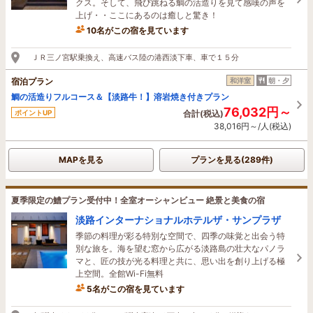
クス。そして、飛び跳ねる鯛の活造りを見て感嘆の声を
上げ・・ここにあるのは癒しと驚き！
10名がこの宿を見ています
21分前に予約されました
ＪＲ三ノ宮駅乗換え、高速バス陸の港西淡下車、車で１５分
宿泊プラン
和洋室
朝・夕
鯛の活造りフルコース＆【淡路牛！】溶岩焼き付きプラン
76,032円～
ポイントUP
合計(税込)
38,016円～/人(税込)
MAPを見る
プランを見る(289件)
夏季限定の鱧プラン受付中！全室オーシャンビュー 絶景と美食の宿
淡路インターナショナルホテルザ・サンプラザ
季節の料理が彩る特別な空間で、四季の味覚と出会う特
別な旅を。海を望む窓から広がる淡路島の壮大なパノラ
マと、匠の技が光る料理と共に、思い出を創り上げる極
上空間。全館Wi-Fi無料
5名がこの宿を見ています
12分前に予約されました