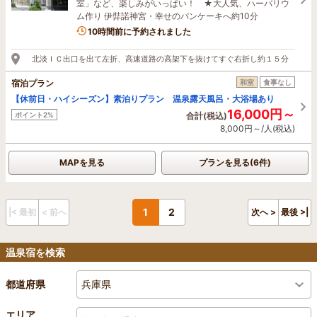
室」など、楽しみがいっぱい！ ★大人気、ハーバリウ
ム作り 伊弉諾神宮・幸せのパンケーキへ約10分
10時間前に予約されました
北淡ＩＣ出口を出て左折、高速道路の高架下を抜けてすぐ右折し約１５分
宿泊プラン
和室
食事なし
【休前日・ハイシーズン】素泊りプラン 温泉露天風呂・大浴場あり
16,000円～
ポイント2%
合計(税込)
8,000円～/人(税込)
MAPを見る
プランを見る(6件)
1
2
|< 最初
< 前へ
次へ >
最後 >|
温泉宿を検索
兵庫県
都道府県
エリア