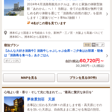
2024年4月淡路島観光ホテルは、釣りと家族の体験型旅
館「あわかん」へ！！ 当館は、全てのお客様が無料で楽
しめる釣り体験を通じて「淡路島の自然の遊び」を提供
します！ご家族リピート率No.1旅館！！
4名がこの宿を見ています
9時間前に予約されました
洲本ICより国道２８号経由１５分。新神戸・三ノ宮・大阪より高速バスにて
洲本BCへ。洲本BCから送迎有り。
宿泊プラン
和室
朝・夕
【みんな大好き淡路牛】淡路牛しゃぶしゃぶ会席～ご夕食はお部屋・朝食
は「淡路島を食べる」あさごはん
60,720円～
ポイント2%
合計(税込)
30,360円～/人(税込)
MAPを見る
プランを見る(97件)
心地よい音・香り・そして光に包まれて…。“最高に贅沢な休日を”
夢泉景別荘 天原
古事記に伝わる天の神々の居まします処・高天原にその
名を頂いた天原は、自由気ままに過ごせる海辺の別荘。