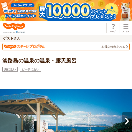
じゃらん
ゲスト
さん
お得な特典をみる
淡路島の温泉の温泉・露天風呂
海に近い
ビーチに近い