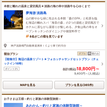
本館と離れの温泉と貸切風呂★淡路の海の幸や淡路牛を心ゆくまで
夢海游 淡路島
山の鮮やかな緑に包まれる本館「森のSPA」と松原を臨
む海辺の離れスパ「海音の森」の2つの湯処と貸切風呂で
ホテルに居ながら湯巡りが愉しめる。夕食は島の幸をオ
ープンキッチンのダイニングや個室料亭で
8名がこの宿を見ています
1時間前に予約されました
神戸淡路鳴門自動車道洲本ＩＣより車で約15分
宿泊プラン
ダブル
朝のみ
【朝食付】海辺の温泉リゾート★フォカッチャサンドセットプラン（チェ
ックイン16時）
18,800円～
ポイント2%
合計(税込)
9,400円～/人(税込)
MAPを見る
プランを見る(365件)
お子さまは王様～釣りと家族の体験型旅館～
あわかん～釣りと家族の体験型旅館～