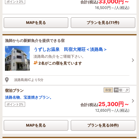
33,000円～
ポイント2%
合計(税込)
16,500円～/人(税込)
MAPを見る
プランを見る(11件)
漁師からの新鮮魚介を提供できる宿
うずしお温泉 民宿大潮荘＜淡路島＞
淡路島の魚介をご堪能下さい。
2名がこの宿を見ています
7時間前に予約されました
淡路島南ICより5分
宿泊プラン
和室
朝・夕
淡路名物、宝楽焼きプラン。
25,300円～
ポイント2%
合計(税込)
12,650円～/人(税込)
MAPを見る
プランを見る(6件)