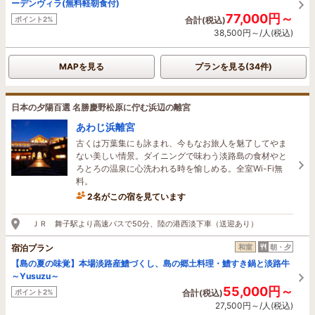
ーデンヴィラ(無料軽朝食付)
77,000円～
ポイント2%
合計(税込)
38,500円～/人(税込)
MAPを見る
プランを見る(34件)
日本の夕陽百選 名勝慶野松原に佇む浜辺の離宮
あわじ浜離宮
古くは万葉集にも詠まれ、今もなお旅人を魅了してやま
ない美しい情景。ダイニングで味わう淡路島の食材やと
ろとろの温泉に心洗われる時を愉しめる。全室Wi-Fi無
料。
2名がこの宿を見ています
49分前に予約されました
ＪＲ 舞子駅より高速バスで50分、陸の港西淡下車（送迎あり）
宿泊プラン
和室
朝・夕
【島の夏の味覚】本場淡路産鱧づくし、島の郷土料理・鱧すき鍋と淡路牛
～Yusuzu～
55,000円～
ポイント2%
合計(税込)
27,500円～/人(税込)