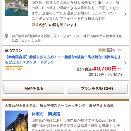
淡路島・福良の旬の地元食材を出来るだけ取り入れ、海
の幸～山の幸まで堪能できる会席料理もご用意しており
ます。当館のうずしお温泉はお肌がしっとりツルツル
に！夕日が美しいプライベート釣り桟橋も必見！
2名がこの宿を見ています
40分前に予約されました
神戸淡路鳴門自動車道西淡三原ＩＣより１２分。 神戸淡路鳴門自動車道淡路
島南ＩＣより２０分。
宿泊プラン
和室
朝・夕
【御食国会席】船盛り独り占め！ミニ船盛付×淡路牛陶板焼付♪淡路島をま
るごと頂くスタンダードプラン
40,700円～
ポイントUP
合計(税込)
20,350円～/人(税込)
MAPを見る
プランを見る(82件)
天文台があるホテル 毎日開催スターウォッチング 海が見える温泉
休暇村 南淡路
淡路島の南端にあり大鳴門橋が展望できる高台に位置。
鳴門海峡を眺める絶景温泉と淡路島の味覚を堪能！ お子
様大歓迎の宿 淡路島最大 口径400ｍｍの反射望遠鏡