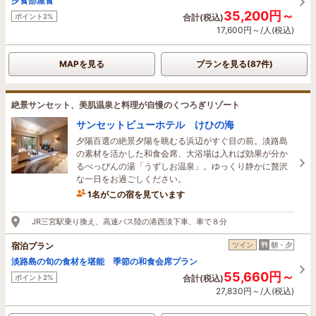
夕食部屋食
35,200円～
ポイント2%
合計(税込)
17,600円～/人(税込)
MAPを見る
プランを見る(87件)
絶景サンセット、美肌温泉と料理が自慢のくつろぎリゾート
サンセットビューホテル けひの海
夕陽百選の絶景夕陽を眺むる浜辺がすぐ目の前。淡路島
の素材を活かした和食会席、大浴場は入れば効果が分か
るべっぴんの湯「うずしお温泉」。ゆっくり静かに贅沢
な一日をお過ごしください。
1名がこの宿を見ています
3時間前に予約されました
JR三宮駅乗り換え、高速バス陸の港西淡下車、車で８分
宿泊プラン
ツイン
朝・夕
淡路島の旬の食材を堪能 季節の和食会席プラン
55,660円～
ポイント2%
合計(税込)
27,830円～/人(税込)